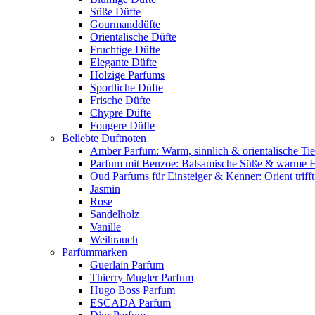
Süße Düfte
Gourmanddüfte
Orientalische Düfte
Fruchtige Düfte
Elegante Düfte
Holzige Parfums
Sportliche Düfte
Frische Düfte
Chypre Düfte
Fougere Düfte
Beliebte Duftnoten
Amber Parfum: Warm, sinnlich & orientalische Tie
Parfum mit Benzoe: Balsamische Süße & warme 
Oud Parfums für Einsteiger & Kenner: Orient triff
Jasmin
Rose
Sandelholz
Vanille
Weihrauch
Parfümmarken
Guerlain Parfum
Thierry Mugler Parfum
Hugo Boss Parfum
ESCADA Parfum