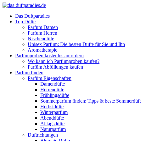
Das Duftparadies
Top Düfte
Parfum Damen
Parfum Herren
Nischendüfte
Unisex Parfum: Die besten Düfte für Sie und Ihn
Aromatherapie
Parfümproben kostenlos anfordern
Wo kann ich Parfümproben kaufen?
Parfüm Abfüllungen kaufen
Parfum finden
Parfüm Eigenschaften
Damendüfte
Herrendüfte
Frühlingsdüfte
Sommerparfum finden: Tipps & beste Sommerdüf
Herbstdüfte
Winterparfum
Abenddüfte
Alltagsdüfte
Naturparfüm
Duftrichtungen
Blumige Düfte