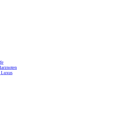
fe
Harznoten
t Luxus