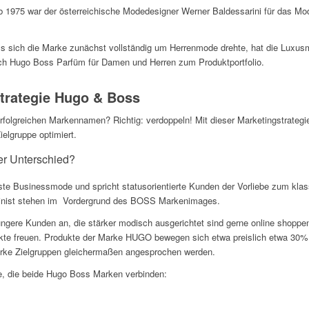
b 1975 war der österreichische Modedesigner Werner Baldessarini für das Mod
s sich die Marke zunächst vollständig um Herrenmode drehte, hat die Luxus
auch Hugo Boss Parfüm für Damen und Herren zum Produktportfolio.
trategie Hugo & Boss
olgreichen Markennamen? Richtig: verdoppeln! Mit dieser Marketingstrateg
ielgruppe optimiert.
r Unterschied?
e Businessmode und spricht statusorientierte Kunden der Vorliebe zum klass
eminist stehen im Vordergrund des BOSS Markenimages.
gere Kunden an, die stärker modisch ausgerichtet sind gerne online shoppen.
ukte freuen. Produkte der Marke HUGO bewegen sich etwa preislich etwa 30%
rke Zielgruppen gleichermaßen angesprochen werden.
, die beide Hugo Boss Marken verbinden: