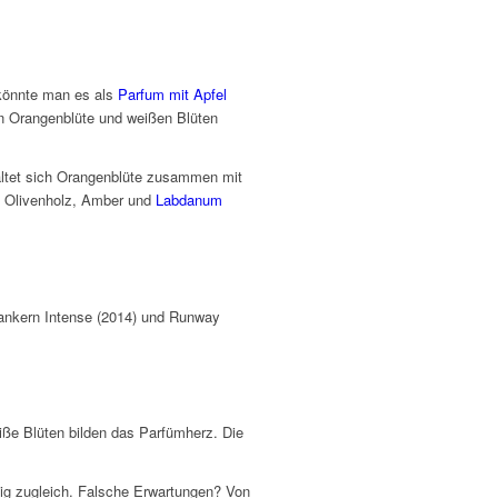
 könnte man es als
Parfum mit Apfel
von Orangenblüte und weißen Blüten
altet sich Orangenblüte zusammen mit
e, Olivenholz, Amber und
Labdanum
lankern Intense (2014) und Runway
iße Blüten bilden das Parfümherz. Die
ig zugleich. Falsche Erwartungen? Von