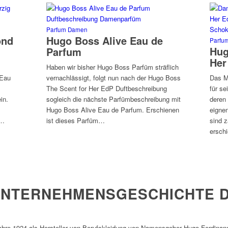
Parfum Damen
ond
Hugo Boss Alive Eau de
Parfu
Hug
Parfum
Her
Haben wir bisher Hugo Boss Parfüm sträflich
 Eau
vernachlässigt, folgt nun nach der Hugo Boss
Das M
The Scent for Her EdP Duftbeschreibung
für se
in.
sogleich die nächste Parfümbeschreibung mit
deren 
Hugo Boss Alive Eau de Parfum. Erschienen
eigne
t…
ist dieses Parfüm…
sind 
ersch
UNTERNEHMENSGESCHICHTE 
re 1924 als Hersteller von Berufskleidung von Namensgeber Hugo Ferdinand 