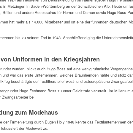
 in Metzingen in Baden-Württemberg an der Schwäbischen Alb. Heute umfasst
k, Brillen und andere Accessoires für Herren und Damen sowie Hugo Boss Pa
hmen hat mehr als 14.000 Mitarbeiter und ist eine der führenden deutschen
ternehmen bis zu seinem Tod in 1948. Anschließend ging die Unternehmensle
 von Uniformen in den Kriegsjahren
gründet wurden, blickt auch Hugo Boss auf eine wenig rühmliche Vergangenhe
 an und war das erste Unternehmen, welches Braunhemden nähte und stolz dam
tkrieg beschäftigte der Textilhersteller west- und osteuropäische Zwangsarbeit
mengründer Hugo Ferdinand Boss zu einer Geldstrafe verurteilt. Im Milleniumj
r Zwangsarbeiter bei.
klung zum Modehaus
 der Firmenleitung durch Eugen Holy 1948 kehrte das Textilunternehmen der
fokussiert der Modewelt zu.