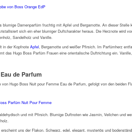
 das blumige Damenparfüm fruchtig mit Apfel und Bergamotte. An dieser Stelle
ristallisiert sich ein eher blumiger Duftcharakter heraus. Die Herznote wird 
enholz, Sandelholz und Vanille.
t in der Kopfnote
Apfel
, Bergamotte und weißer Pfirsich. Im Parfümherz entf
mt das Hugo Boss Parfüm Frauen eine orientalische Duftrichtung ein. Vanill
Eau de Parfum
nte von Hugo Boss Nuit pour Femme Eau de Parfum, gefolgt von den beiden F
 aldehydisch und mit Pfirsich. Blumige Duftnoten wie Jasmin, Veilchen und we
holz.
rscheint uns der Flakon. Schwarz, edel, elegant, mysteriös und bodenständ