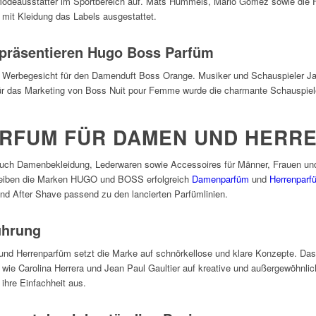
s Modeausstatter im Sportbereich auf. Mats Hummels, Mario Gomez sowie die 
mit Kleidung das Labels ausgestattet.
r präsentieren Hugo Boss Parfüm
as Werbegesicht für den Damenduft Boss Orange. Musiker und Schauspieler Ja
das Marketing von Boss Nuit pour Femme wurde die charmante Schauspieler
RFUM FÜR DAMEN UND HERR
uch Damenbekleidung, Lederwaren sowie Accessoires für Männer, Frauen und
reiben die Marken HUGO und BOSS erfolgreich
Damenparfüm
und
Herrenparf
nd After Shave passend zu den lancierten Parfümlinien.
führung
nd Herrenparfüm setzt die Marke auf schnörkellose und klare Konzepte. Das 
wie Carolina Herrera und Jean Paul Gaultier auf kreative und außergewöhnli
ihre Einfachheit aus.