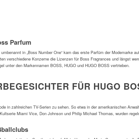
oss Parfum
er umbenannt in „Boss Number One“ kam das erste Parfüm der Modemarke a
hielten verschiedene Konzerne die Lizenzen für Boss Fragrances und längst we
el unter den Markennamen BOSS, HUGO und HUGO BOSS vertrieben.
BEGESICHTER FÜR HUGO BO
de in zahlreichen TV-Serien zu sehen. So etwa in der amerikanischen Anwalt
 Kultserie Miami Vice, Don Johnson und Philip Michael Thomas, wurden rege
ßballclubs