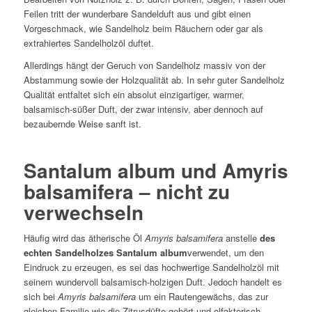
Feilen tritt der wunderbare Sandelduft aus und gibt einen
Vorgeschmack, wie Sandelholz beim Räuchern oder gar als
extrahiertes Sandelholzöl duftet.
Allerdings hängt der Geruch von Sandelholz massiv von der
Abstammung sowie der Holzqualität ab. In sehr guter Sandelholz
Qualität entfaltet sich ein absolut einzigartiger, warmer,
balsamisch-süßer Duft, der zwar intensiv, aber dennoch auf
bezaubernde Weise sanft ist.
Santalum album und Amyris
balsamifera – nicht zu
verwechseln
Häufig wird das ätherische Öl
Amyris balsamifera
anstelle
des
echten Sandelholzes Santalum album
verwendet, um den
Eindruck zu erzeugen, es sei das hochwertige Sandelholzöl mit
seinem wundervoll balsamisch-holzigen Duft. Jedoch handelt es
sich bei
Amyris balsamifera
um ein Rautengewächs, das zur
gleichen Familie wie die Zitrusdüfte gehört und olfaktorisch