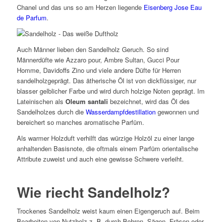
Chanel und das uns so am Herzen liegende
Eisenberg Jose Eau
de Parfum
.
Auch Männer lieben den Sandelholz Geruch. So sind
Männerdüfte wie Azzaro pour, Ambre Sultan, Gucci Pour
Homme, Davidoffs Zino und viele andere Düfte für Herren
sandelholzgeprägt. Das ätherische Öl ist von dickflüssiger, nur
blasser gelblicher Farbe und wird durch holzige Noten geprägt. Im
Lateinischen als
Oleum santali
bezeichnet, wird das Öl des
Sandelholzes durch die
Wasserdampfdestillation
gewonnen und
bereichert so manches aromatische Parfüm.
Als warmer Holzduft verhilft das würzige Holzöl zu einer lange
anhaltenden Basisnote, die oftmals einem Parfüm orientalische
Attribute zuweist und auch eine gewisse Schwere verleiht.
Wie riecht Sandelholz?
Trockenes Sandelholz weist kaum einen Eigengeruch auf. Beim
Bearbeiten von Nutzholz z. B. durch Bohren, Sägen, Fräsen oder