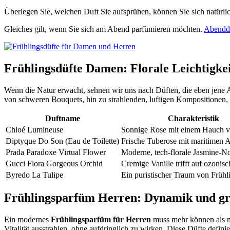
Überlegen Sie, welchen Duft Sie aufsprühen, können Sie sich natürlic
Gleiches gilt, wenn Sie sich am Abend parfümieren möchten.
Abendd
Frühlingsdüfte Damen: Florale Leichtigkei
Wenn die Natur erwacht, sehnen wir uns nach Düften, die eben jen
von schweren Bouquets, hin zu strahlenden, luftigen Kompositionen, di
Duftname
Charakteristik
Chloé Lumineuse
Sonnige Rose mit einem Hauch v
Diptyque Do Son (Eau de Toilette)
Frische Tuberose mit maritimen 
Prada Paradoxe Virtual Flower
Moderne, tech-florale Jasmine-N
Gucci Flora Gorgeous Orchid
Cremige Vanille trifft auf ozonisc
Byredo La Tulipe
Ein puristischer Traum von Früh
Frühlingsparfüm Herren: Dynamik und gr
Ein modernes
Frühlingsparfüm für Herren
muss mehr können als nu
Vitalität ausstrahlen, ohne aufdringlich zu wirken. Diese Düfte definie