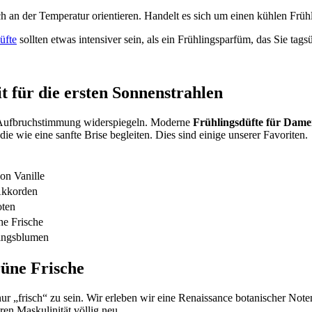
h an der Temperatur orientieren. Handelt es sich um einen kühlen Früh
üfte
sollten etwas intensiver sein, als ein Frühlingsparfüm, das Sie tag
t für die ersten Sonnenstrahlen
e Aufbruchstimmung widerspiegeln. Moderne
Frühlingsdüfte für Dam
e wie eine sanfte Brise begleiten. Dies sind einige unserer Favoriten.
on Vanille
Akkorden
oten
he Frische
lingsblumen
üne Frische
r „frisch“ zu sein. Wir erleben wir eine Renaissance botanischer Noten
ren Maskulinität völlig neu.