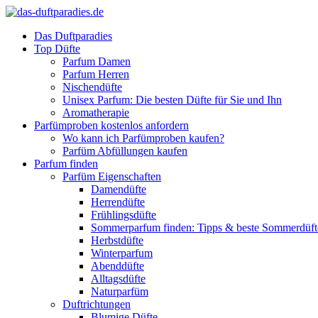
Das Duftparadies
Top Düfte
Parfum Damen
Parfum Herren
Nischendüfte
Unisex Parfum: Die besten Düfte für Sie und Ihn
Aromatherapie
Parfümproben kostenlos anfordern
Wo kann ich Parfümproben kaufen?
Parfüm Abfüllungen kaufen
Parfum finden
Parfüm Eigenschaften
Damendüfte
Herrendüfte
Frühlingsdüfte
Sommerparfum finden: Tipps & beste Sommerdüf
Herbstdüfte
Winterparfum
Abenddüfte
Alltagsdüfte
Naturparfüm
Duftrichtungen
Blumige Düfte