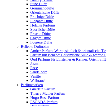
Süße Düfte
Gourmanddüfte
Orientalische Düfte
Fruchtige Düfte
Elegante Düfte
Holzige Parfums
Sportliche Düfte
Frische Düfte
Chypre Düfte
Fougere Düfte
Beliebte Duftnoten
Amber Parfum: Warm, sinnlich & orientalische Tie
Parfum mit Benzoe: Balsamische Süße & warme 
Oud Parfums für Einsteiger & Kenner: Orient triff
Jasmin
Rose
Sandelholz
Vanille
Weihrauch
Parfümmarken
Guerlain Parfum
Thierry Mugler Parfum
Hugo Boss Parfum
ESCADA Parfum