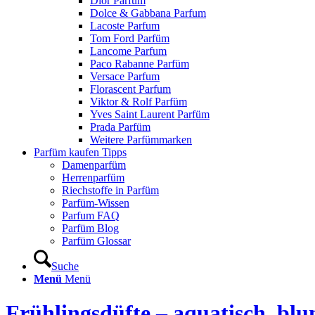
Dior Parfum
Dolce & Gabbana Parfum
Lacoste Parfum
Tom Ford Parfüm
Lancome Parfum
Paco Rabanne Parfüm
Versace Parfum
Florascent Parfum
Viktor & Rolf Parfüm
Yves Saint Laurent Parfüm
Prada Parfüm
Weitere Parfümmarken
Parfüm kaufen Tipps
Damenparfüm
Herrenparfüm
Riechstoffe in Parfüm
Parfüm-Wissen
Parfum FAQ
Parfüm Blog
Parfüm Glossar
Suche
Menü
Menü
Frühlingsdüfte – aquatisch, blum