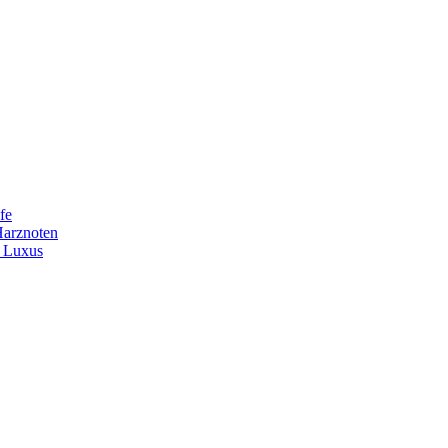
fe
Harznoten
t Luxus