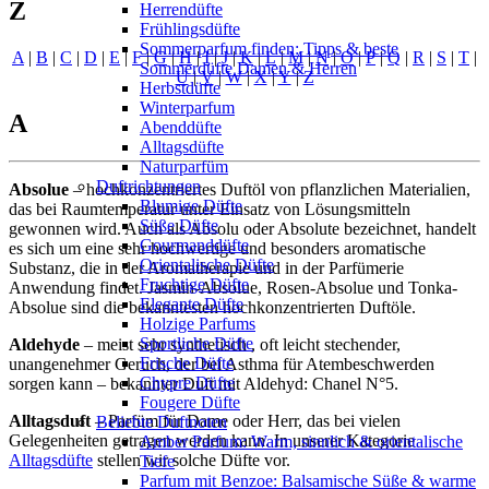
Z
Herrendüfte
Frühlingsdüfte
Sommerparfum finden: Tipps & beste
A
|
B
|
C
|
D
|
E
|
F
|
G
|
H
|
I
|
J
|
K
|
L
|
M
|
N
|
O
|
P
|
Q
|
R
|
S
|
T
|
Sommerdüfte Damen & Herren
U
|
V
|
W
|
X
|
Y
|
Z
Herbstdüfte
Winterparfum
A
Abenddüfte
Alltagsdüfte
Naturparfüm
Duftrichtungen
Absolue
– hochkonzentriertes Duftöl von pflanzlichen Materialien,
Blumige Düfte
das bei Raumtemperatur unter Einsatz von Lösungsmitteln
Süße Düfte
gewonnen wird. Auch als Absolu oder Absolute bezeichnet, handelt
Gourmanddüfte
es sich um eine sehr hochwertige und besonders aromatische
Orientalische Düfte
Substanz, die in der Aromatherapie und in der Parfümerie
Fruchtige Düfte
Anwendung findet. Jasmin-Absolue, Rosen-Absolue und Tonka-
Elegante Düfte
Absolue sind die bekanntesten hochkonzentrierten Duftöle.
Holzige Parfums
Sportliche Düfte
Aldehyde
– meist sehr synthetisch , oft leicht stechender,
Frische Düfte
unangenehmer Geruch, der bei Asthma für Atembeschwerden
Chypre Düfte
sorgen kann – bekannter Duft mit Aldehyd: Chanel N°5.
Fougere Düfte
Alltagsduft
– Parfüm für Dame oder Herr, das bei vielen
Beliebte Duftnoten
Gelegenheiten getragen werden kann. In unserer Kategorie
Amber Parfum: Warm, sinnlich & orientalische
Alltagsdüfte
stellen wir solche Düfte vor.
Tiefe
Parfum mit Benzoe: Balsamische Süße & warme