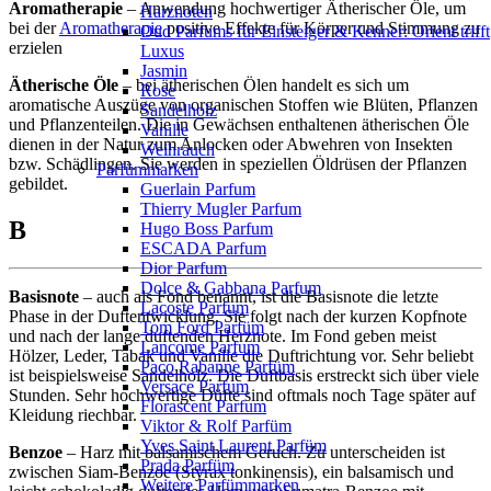
Aromatherapie
– Anwendung hochwertiger Ätherischer Öle, um
Harznoten
bei der
Aromatherapie
positive Effekte für Körper und Stimmung zu
Oud Parfums für Einsteiger & Kenner: Orient trifft
erzielen
Luxus
Jasmin
Ätherische Öle
– bei ätherischen Ölen handelt es sich um
Rose
aromatische Auszüge von organischen Stoffen wie Blüten, Pflanzen
Sandelholz
und Pflanzenteilen. Die in Gewächsen enthaltenen ätherischen Öle
Vanille
dienen in der Natur zum Anlocken oder Abwehren von Insekten
Weihrauch
bzw. Schädlingen. Sie werden in speziellen Öldrüsen der Pflanzen
Parfümmarken
gebildet.
Guerlain Parfum
Thierry Mugler Parfum
B
Hugo Boss Parfum
ESCADA Parfum
Dior Parfum
Dolce & Gabbana Parfum
Basisnote
– auch als Fond benannt, ist die Basisnote die letzte
Lacoste Parfum
Phase in der Duftentwicklung. Sie folgt nach der kurzen Kopfnote
Tom Ford Parfüm
und nach der lange duftenden Herznote. Im Fond geben meist
Lancome Parfum
Hölzer, Leder, Tabak und Vanille die Duftrichtung vor. Sehr beliebt
Paco Rabanne Parfüm
ist beispielsweise Sandelholz. Die Duftbasis erstreckt sich über viele
Versace Parfum
Stunden. Sehr hochwertige Düfte sind oftmals noch Tage später auf
Florascent Parfum
Kleidung riechbar.
Viktor & Rolf Parfüm
Yves Saint Laurent Parfüm
Benzoe
– Harz mit balsamischem Geruch. Zu unterscheiden ist
Prada Parfüm
zwischen Siam-Benzoe (Styrax tonkinensis), ein balsamisch und
Weitere Parfümmarken