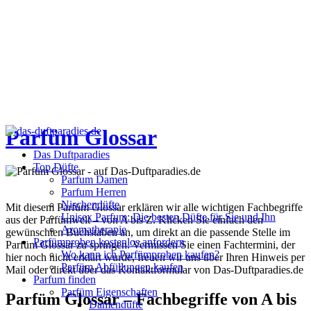
Parfüm Glossar
Das Duftparadies
Top Düfte
Parfum Damen
Parfum Herren
Nischendüfte
Mit diesem Parfüm Glossar erklären wir alle wichtigen Fachbegriffe
Unisex Parfum: Die besten Düfte für Sie und Ihn
aus der Parfümwelt – von A bis Z. Klicken Sie einfach den
Aromatherapie
gewünschten Buchstaben an, um direkt an die passende Stelle im
Parfümproben kostenlos anfordern
Parfüm Glossar zu springen. Vermissen Sie einen Fachtermini, der
Wo kann ich Parfümproben kaufen?
hier noch nicht erklärt wurde, freuen wir uns über Ihren Hinweis per
Parfüm Abfüllungen kaufen
Mail oder direkt über das Kontaktformular von Das-Duftparadies.de
Parfum finden
Parfüm Eigenschaften
Parfüm Glossar – Fachbegriffe von A bis
Damendüfte