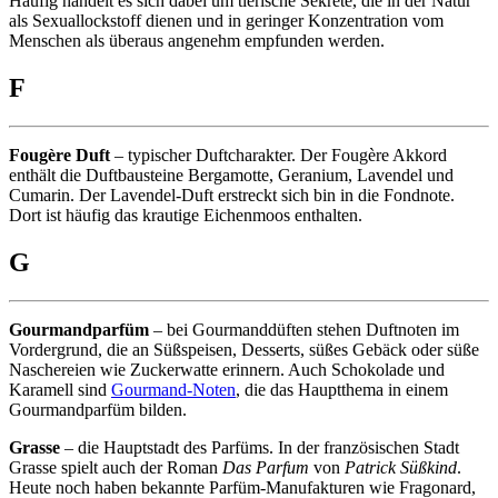
Häufig handelt es sich dabei um tierische Sekrete, die in der Natur
als Sexuallockstoff dienen und in geringer Konzentration vom
Menschen als überaus angenehm empfunden werden.
F
Fougère Duft
– typischer Duftcharakter. Der Fougère Akkord
enthält die Duftbausteine Bergamotte, Geranium, Lavendel und
Cumarin. Der Lavendel-Duft erstreckt sich bin in die Fondnote.
Dort ist häufig das krautige Eichenmoos enthalten.
G
Gourmandparfüm
– bei Gourmanddüften stehen Duftnoten im
Vordergrund, die an Süßspeisen, Desserts, süßes Gebäck oder süße
Naschereien wie Zuckerwatte erinnern. Auch Schokolade und
Karamell sind
Gourmand-Noten
, die das Hauptthema in einem
Gourmandparfüm bilden.
Grasse
– die Hauptstadt des Parfüms. In der französischen Stadt
Grasse spielt auch der Roman
Das Parfum
von
Patrick Süßkind
.
Heute noch haben bekannte Parfüm-Manufakturen wie Fragonard,