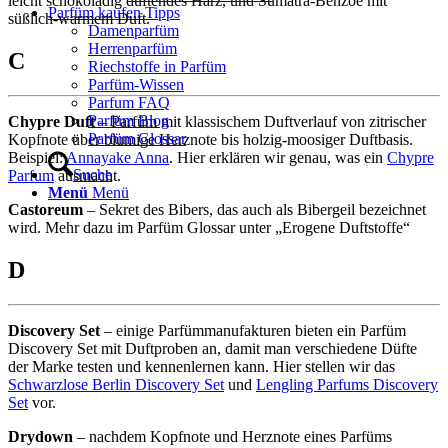
leicht schokoladig duftendes Harz, und Sumatra-Benzoe mit
Parfüm kaufen Tipps
süßlich-warmem Duft.
Damenparfüm
Herrenparfüm
C
Riechstoffe in Parfüm
Parfüm-Wissen
Parfum FAQ
Parfüm Blog
Chypre Duft
– Parfüm mit klassischem Duftverlauf von zitrischer
Parfüm Glossar
Kopfnote über blumige Herznote bis holzig-moosiger Duftbasis.
Beispiel:
Annayake Anna
. Hier erklären wir genau, was ein
Chypre
Suche
Parfum
ausmacht.
Menü
Menü
Castoreum
– Sekret des Bibers, das auch als Bibergeil bezeichnet
wird. Mehr dazu im Parfüm Glossar unter „Erogene Duftstoffe“
D
Discovery Set
– einige Parfümmanufakturen bieten ein Parfüm
Discovery Set mit Duftproben an, damit man verschiedene Düfte
der Marke testen und kennenlernen kann. Hier stellen wir das
Schwarzlose Berlin Discovery Set
und
Lengling Parfums Discovery
Set
vor.
Drydown
– nachdem Kopfnote und Herznote eines Parfüms