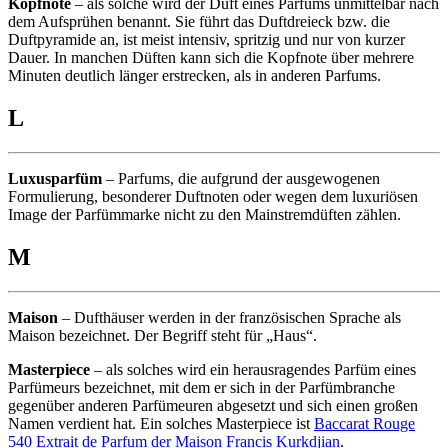
Kopfnote
– als solche wird der Duft eines Parfüms unmittelbar nach
dem Aufsprühen benannt. Sie führt das Duftdreieck bzw. die
Duftpyramide an, ist meist intensiv, spritzig und nur von kurzer
Dauer. In manchen Düften kann sich die Kopfnote über mehrere
Minuten deutlich länger erstrecken, als in anderen Parfums.
L
Luxusparfüm
– Parfums, die aufgrund der ausgewogenen
Formulierung, besonderer Duftnoten oder wegen dem luxuriösen
Image der Parfümmarke nicht zu den Mainstremdüften zählen.
M
Maison
– Dufthäuser werden in der französischen Sprache als
Maison bezeichnet. Der Begriff steht für „Haus“.
Masterpiece
– als solches wird ein herausragendes Parfüm eines
Parfümeurs bezeichnet, mit dem er sich in der Parfümbranche
gegenüber anderen Parfümeuren abgesetzt und sich einen großen
Namen verdient hat. Ein solches Masterpiece ist
Baccarat Rouge
540 Extrait de Parfum der Maison Francis Kurkdjian
.