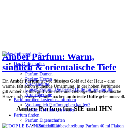
Amber Parfum: Warm,
Das Duftparadies
sinnlich & orientalische Tiefe
Top Düfte
Parfum Damen
Parfum Herren
Ein
Amber Parfum
ist wie flüssiges Gold auf der Haut – eine
Nischendüfte
warme, fast schon glühende Umarmung. In der hohen Parfümerie
Unisex Parfum: Die besten Düfte für Sie und Ihn
gilt Amber als Inbegriff von Tiefe und Geborgenheit. Balsamische
Aromatherapie
Harze und cremige Vanille machen
ambrierte Düfte
geheimnisvoll.
Parfümproben kostenlos anfordern
Wo kann ich Parfümproben kaufen?
Amber Parfum für SIE und IHN
Parfüm Abfüllungen kaufen
Parfum finden
Parfüm Eigenschaften
Damendüfte