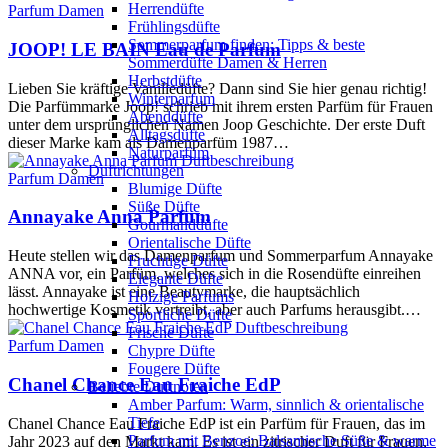
Herrendüfte
Parfum Damen
Frühlingsdüfte
Sommerparfum finden: Tipps & beste
JOOP! LE BAIN Eau de Parfum
Sommerdüfte Damen & Herren
Herbstdüfte
Lieben Sie kräftige Vanilledüfte? Dann sind Sie hier genau richtig!
Winterparfum
Die Parfümmarke Joop! schrieb mit ihrem ersten Parfüm für Frauen
Abenddüfte
unter dem ursprünglichen Namen Joop Geschichte. Der erste Duft
Alltagsdüfte
dieser Marke kam als Damenparfüm 1987…
Naturparfüm
Duftrichtungen
Parfum Damen
Blumige Düfte
Süße Düfte
Annayake Anna Parfum
Gourmanddüfte
Orientalische Düfte
Heute stellen wir das Damenparfum und Sommerparfum Annayake
Fruchtige Düfte
ANNA vor, ein Parfüm, welches sich in die Rosendüfte einreihen
Elegante Düfte
lässt. Annayake ist eine Beautymarke, die hauptsächlich
Holzige Parfums
hochwertige Kosmetik vertreibt, aber auch Parfums herausgibt.…
Sportliche Düfte
Frische Düfte
Parfum Damen
Chypre Düfte
Fougere Düfte
Chanel Chance Eau Fraiche EdP
Beliebte Duftnoten
Amber Parfum: Warm, sinnlich & orientalische
Tiefe
Chanel Chance Eau Fraiche EdP ist ein Parfüm für Frauen, das im
Parfum mit Benzoe: Balsamische Süße & warme
Jahr 2023 auf den Markt kam. Es ist ein zitrischer Duft für Frauen,