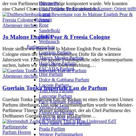
Harznoten
der von Parfümeur Olivier Polge komponiert wurde. Wir konnten
Oud Parfums für Einsteiger & Kenner: Orient trifft
eine Chanel Chance Eau Fraîche Probe anfordern,…
Luxus
Jasmin
Rose
Abenteuer riechen
Sandelholz
Vanille
Jo Malone English Pear & Freesia Cologne
Weihrauch
Parfümmarken
Heute stellen wir Ihnen mit Jo Malone English Pear & Freesia
Guerlain Parfum
Cologne einen der besten aromatischen Düfte für die wärmere
Thierry Mugler Parfum
Jahreszeit vor. Falls Sie gerade Frühlingsdüfte oder Sommerparfums
Hugo Boss Parfum
suchen, haben wir eine tolle Duftempfehlung.…
ESCADA Parfum
Dior Parfum
Abenteuer riechen
Dolce & Gabbana Parfum
Lacoste Parfum
Guerlain Tonka Impériale Eau de Parfum
Tom Ford Parfüm
Lancome Parfum
Guerlain Tonka Imperiale Eau de Parfum ist eines der besten Unisex
Paco Rabanne Parfüm
Parfums überhaupt. Das süße Gourmandparfüm wurde von Meister-
Versace Parfum
Parfümeur Thierry Wasser komponiert, der als Chef-Parfümeur des
Florascent Parfum
Dufthauses Guerlain bereits über 180 Parfüme…
Viktor & Rolf Parfüm
Yves Saint Laurent Parfüm
Prada Parfüm
Parfum Herren
Weitere Parfümmarken