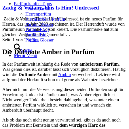
Parfüm kaufen Tipps
Zadig & Voltaire This Is Him! Undressed
Damenparfüm
Herrenparfüm
Zadig & Voltaire This Is Him! Undressed ist ein neues Parfüm für
Riechstoffe in Parfüm
Herren, das im Jahr 2023 erschienen ist. Der Herrenduft wurde von
Parfüm-Wissen
Parfümeurin Nathalie Lorson kreiert. Die Parfümmarke hat zum
Parfum FAQ
gleichen Zeitpunkt den Damenduft…
Parfüm Blog
Seite 1 von 11
1
2
3
›
»
Parfüm Glossar
Suche
Die Duftnote Amber in Parfüm
Menü
Menü
In der Parfümwelt ist häufig die Rede von
ambriertem Parfüm
.
Was genau dies ist, darüber lässt sich vorzüglich diskutieren. Häufig
wird die
Duftnote Amber
mit
Ambra
verwechselt. Letztere wird
aufgrund der Herkunft schon mal gerne als Walkotze bezeichnet.
Aber nicht nur die Verwechslung dieser beiden Duftnoten sorgt für
Verwirrung. Unklar ist nämlich auch, was Amber eigentlich ist.
Nicht weniger Unklarheit besteht dahingehend, was unter einem
ambrierten Parfüm wirklich zu verstehen ist und wonach ein
Amberduft überhaupt riecht.
Als ob das noch nicht genug verwirrend sei, gibt es da auch noch
das Problem mit Bernstein und
dem würzigen Harz des