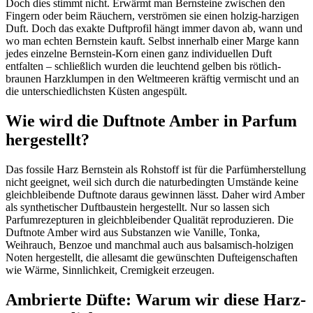
Doch dies stimmt nicht. Erwärmt man Bernsteine zwischen den
Fingern oder beim Räuchern, verströmen sie einen holzig-harzigen
Duft. Doch das exakte Duftprofil hängt immer davon ab, wann und
wo man echten Bernstein kauft. Selbst innerhalb einer Marge kann
jedes einzelne Bernstein-Korn einen ganz individuellen Duft
entfalten – schließlich wurden die leuchtend gelben bis rötlich-
braunen Harzklumpen in den Weltmeeren kräftig vermischt und an
die unterschiedlichsten Küsten angespült.
Wie wird die Duftnote Amber in Parfum
hergestellt?
Das fossile Harz Bernstein als Rohstoff ist für die Parfümherstellung
nicht geeignet, weil sich durch die naturbedingten Umstände keine
gleichbleibende Duftnote daraus gewinnen lässt. Daher wird Amber
als synthetischer Duftbaustein hergestellt. Nur so lassen sich
Parfumrezepturen in gleichbleibender Qualität reproduzieren. Die
Duftnote Amber wird aus Substanzen wie Vanille, Tonka,
Weihrauch, Benzoe und manchmal auch aus balsamisch-holzigen
Noten hergestellt, die allesamt die gewünschten Dufteigenschaften
wie Wärme, Sinnlichkeit, Cremigkeit erzeugen.
Ambrierte Düfte: Warum wir diese Harz-