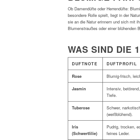
Ob Damendüfte oder Herrendüfte: Blumi
besondere Rolle spielt, liegt in der Nat
sie an die Natur erinnern und sich mit 
Blumenstraußes oder einer blühenden B
WAS SIND DIE
DUFTNOTE
DUFTPROFIL
Rose
Blumig-frisch, leic
Jasmin
Intensiv, betörend
Tiefe.
Tuberose
Schwer, narkotisc
(weißblühend).
Iris
Pudrig, trocken, ed
(Schwertlilie)
feines Leder.