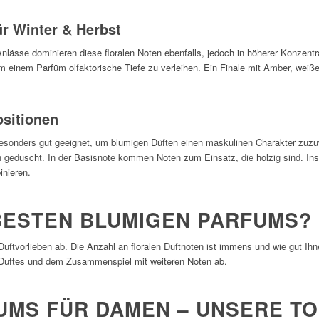
r Winter & Herbst
lässe dominieren diese floralen Noten ebenfalls, jedoch in höherer Konzentr
 einem Parfüm olfaktorische Tiefe zu verleihen. Ein Finale mit Amber, wei
ositionen
besonders gut geeignet, um blumigen Düften einen maskulinen Charakter zuzu
ch geduscht. In der Basisnote kommen Noten zum Einsatz, die holzig sind. I
inieren.
 BESTEN BLUMIGEN PARFUMS?
Duftvorlieben ab. Die Anzahl an floralen Duftnoten ist immens und wie gut Ihn
 Duftes und dem Zusammenspiel mit weiteren Noten ab.
UMS FÜR DAMEN – UNSERE TO