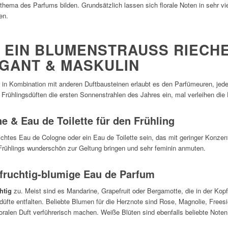
thema des Parfums bilden. Grundsätzlich lassen sich florale Noten in sehr v
en.
 EIN BLUMENSTRAUSS RIECHEN:
GANT & MASKULIN
in Kombination mit anderen Duftbausteinen erlaubt es den Parfümeuren, jed
n Frühlingsdüften die ersten Sonnenstrahlen des Jahres ein, mal verleihen die 
 & Eau de Toilette für den Frühling
ichtes Eau de Cologne oder ein Eau de Toilette sein, das mit geringer Konze
 Frühlings wunderschön zur Geltung bringen und sehr feminin anmuten.
ruchtig-blumige Eau de Parfum
htig
zu. Meist sind es Mandarine, Grapefruit oder Bergamotte, die in der Kopfn
fte entfalten. Beliebte Blumen für die Herznote sind Rose, Magnolie, Free
oralen Duft verführerisch machen. Weiße Blüten sind ebenfalls beliebte Noten 