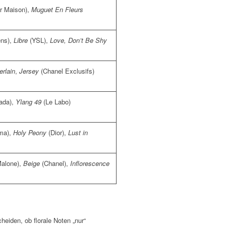
r Maison),
Muguet En Fleurs
ens),
Libre
(YSL),
Love, Don’t Be Shy
rlain
,
Jersey
(Chanel Exclusifs)
ada),
Ylang 49
(Le Labo)
ma),
Holy Peony
(Dior),
Lust in
alone),
Beige
(Chanel),
Inflorescence
heiden, ob florale Noten „nur“