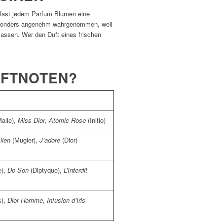
 fast jedem Parfum Blumen eine
sonders angenehm wahrgenommen, weil
lassen. Wer den Duft eines frischen
UFTNOTEN?
alle),
Miss Dior
,
Atomic Rose
(Initio)
lien
(Mugler),
J’adore
(Dior)
e),
Do Son
(Diptyque),
L’Interdit
s),
Dior Homme
,
Infusion d’Iris