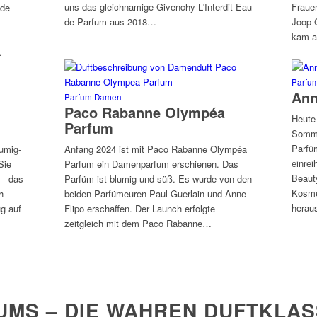
uns das gleichnamige Givenchy L'Interdit Eau
Fraue
 de
de Parfum aus 2018…
Joop 
kam a
…
Parfu
Ann
Parfum Damen
Paco Rabanne Olympéa
Heute
Parfum
Somme
Parfü
umig-
Anfang 2024 ist mit Paco Rabanne Olympéa
einrei
Sie
Parfum ein Damenparfum erschienen. Das
Beaut
 - das
Parfüm ist blumig und süß. Es wurde von den
Kosme
h
beiden Parfümeuren Paul Guerlain und Anne
herau
g auf
Flipo erschaffen. Der Launch erfolgte
zeitgleich mit dem Paco Rabanne…
UMS – DIE WAHREN DUFTKLAS