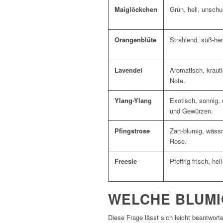
Maiglöckchen
Grün, hell, unschul
Orangenblüte
Strahlend, süß-he
Lavendel
Aromatisch, krauti
Note.
Ylang-Ylang
Exotisch, sonnig,
und Gewürzen.
Pfingstrose
Zart-blumig, wässr
Rose.
Freesie
Pfeffrig-frisch, he
WELCHE BLUMI
Diese Frage lässt sich leicht beantworte