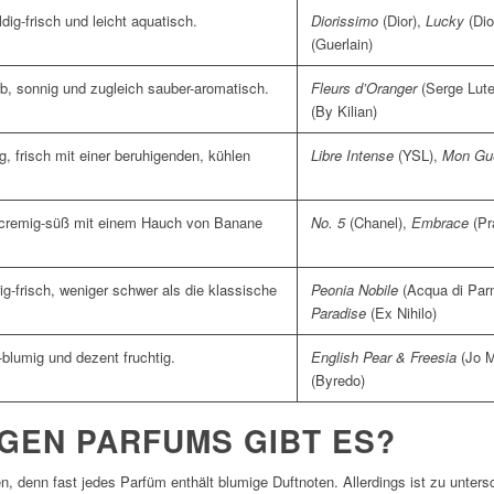
dig-frisch und leicht aquatisch.
Diorissimo
(Dior),
Lucky
(Dio
(Guerlain)
rb, sonnig und zugleich sauber-aromatisch.
Fleurs d’Oranger
(Serge Lut
(By Kilian)
g, frisch mit einer beruhigenden, kühlen
Libre Intense
(YSL),
Mon Gue
 cremig-süß mit einem Hauch von Banane
No. 5
(Chanel),
Embrace
(Pr
ig-frisch, weniger schwer als die klassische
Peonia Nobile
(Acqua di Par
Paradise
(Ex Nihilo)
ll-blumig und dezent fruchtig.
English Pear & Freesia
(Jo M
(Byredo)
GEN PARFUMS GIBT ES?
n, denn fast jedes Parfüm enthält blumige Duftnoten. Allerdings ist zu untersc