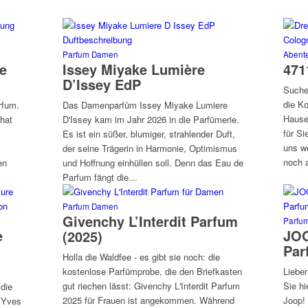
Parfum Damen
Abente
e
Issey Miyake Lumière
471
D’Issey EdP
Suchen
die K
rfum.
Das Damenparfüm Issey Miyake Lumiere
Hause 
 hat
D'Issey kam im Jahr 2026 in die Parfümerie.
für Si
Es ist ein süßer, blumiger, strahlender Duft,
uns w
der seine Trägerin in Harmonie, Optimismus
noch 
en
und Hoffnung einhüllen soll. Denn das Eau de
Parfum fängt die…
Parfum Damen
Givenchy L’Interdit Parfum
Parfu
e
JOO
(2025)
Par
Holla die Waldfee - es gibt sie noch: die
kostenlose Parfümprobe, die den Briefkasten
Lieben
gut riechen lässt: Givenchy L'Interdit Parfum
Sie hi
 die
2025 für Frauen ist angekommen. Während
Joop! 
: Yves