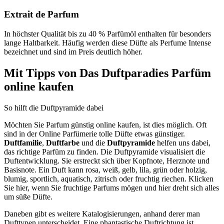
Extrait de Parfum
In höchster Qualität bis zu 40 % Parfümöl enthalten für besonders
lange Haltbarkeit. Häufig werden diese Düfte als Perfume Intense
bezeichnet und sind im Preis deutlich höher.
Mit Tipps von Das Duftparadies Parfüm
online kaufen
So hilft die Duftpyramide dabei
Möchten Sie Parfum günstig online kaufen, ist dies möglich. Oft
sind in der Online Parfümerie tolle Düfte etwas günstiger.
Duftfamilie
,
Duftfarbe
und die
Duftpyramide
helfen uns dabei,
das richtige Parfüm zu finden. Die Duftpyramide visualisiert die
Duftentwicklung. Sie erstreckt sich über Kopfnote, Herznote und
Basisnote. Ein Duft kann rosa, weiß, gelb, lila, grün oder holzig,
blumig, sportlich, aquatisch, zitrisch oder fruchtig riechen. Klicken
Sie hier, wenn Sie fruchtige Parfums mögen und hier dreht sich alles
um süße Düfte.
Daneben gibt es weitere Katalogisierungen, anhand derer man
Dufttypen unterscheidet. Eine phantastische Duftrichtung ist