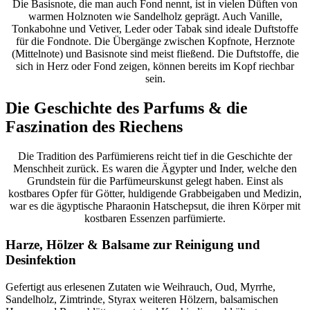
Die Basisnote, die man auch Fond nennt, ist in vielen Düften von
warmen Holznoten wie Sandelholz geprägt. Auch Vanille,
Tonkabohne und Vetiver, Leder oder Tabak sind ideale Duftstoffe
für die Fondnote. Die Übergänge zwischen Kopfnote, Herznote
(Mittelnote) und Basisnote sind meist fließend. Die Duftstoffe, die
sich in Herz oder Fond zeigen, können bereits im Kopf riechbar
sein.
Die Geschichte des Parfums
&
die
Faszination des Riechens
Die Tradition des Parfümierens reicht tief in die Geschichte der
Menschheit zurück. Es waren die Ägypter und Inder, welche den
Grundstein für die Parfümeurskunst gelegt haben. Einst als
kostbares Opfer für Götter, huldigende Grabbeigaben und Medizin,
war es die ägyptische Pharaonin Hatschepsut, die ihren Körper mit
kostbaren Essenzen parfümierte.
Harze, Hölzer
&
Balsame zur Reinigung und
Desinfektion
Gefertigt aus erlesenen Zutaten wie Weihrauch, Oud, Myrrhe,
Sandelholz, Zimtrinde, Styrax weiteren Hölzern, balsamischen