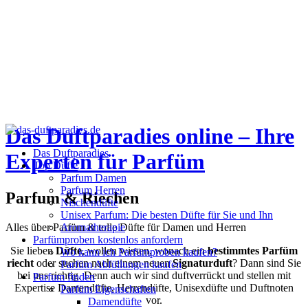
Das Duftparadies online – Ihre
Das Duftparadies
Experten für Parfüm
Top Düfte
Parfum Damen
Parfum Herren
Parfum
&
Riechen
Nischendüfte
Unisex Parfum: Die besten Düfte für Sie und Ihn
Aromatherapie
Alles über Parfüm & tolle Düfte für Damen und Herren
Parfümproben kostenlos anfordern
Sie lieben
Düfte
, wollen wissen, wonach ein
bestimmtes Parfüm
Wo kann ich Parfümproben kaufen?
riecht
oder suchen nach einem neuen
Signaturduft
? Dann sind Sie
Parfüm Abfüllungen kaufen
bei uns richtig. Denn auch wir sind duftverrückt und stellen mit
Parfum finden
Expertise Damendüfte, Herrendüfte, Unisexdüfte und Duftnoten
Parfüm Eigenschaften
vor.
Damendüfte