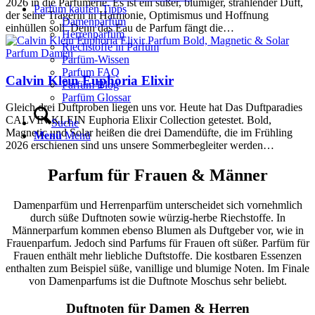
2026 in die Parfümerie. Es ist ein süßer, blumiger, strahlender Duft,
Parfüm kaufen Tipps
der seine Trägerin in Harmonie, Optimismus und Hoffnung
Damenparfüm
einhüllen soll. Denn das Eau de Parfum fängt die…
Herrenparfüm
Riechstoffe in Parfüm
Parfum Damen
Parfüm-Wissen
Parfum FAQ
Calvin Klein Euphoria Elixir
Parfüm Blog
Parfüm Glossar
Gleich drei Duftproben liegen uns vor. Heute hat Das Duftparadies
CALVIN KLEIN Euphoria Elixir Collection getestet. Bold,
Suche
Magnetic und Solar heißen die drei Damendüfte, die im Frühling
Menü
Menü
2026 erschienen sind uns unsere Sommerbegleiter werden…
Parfum für Frauen & Männer
Damenparfüm und Herrenparfüm unterscheidet sich vornehmlich
durch süße Duftnoten sowie würzig-herbe Riechstoffe. In
Männerparfum kommen ebenso Blumen als Duftgeber vor, wie in
Frauenparfum. Jedoch sind Parfums für Frauen oft süßer. Parfüm für
Frauen enthält mehr liebliche Duftstoffe. Die kostbaren Essenzen
enthalten zum Beispiel süße, vanillige und blumige Noten. Im Finale
von Damenparfums ist die Duftnote Moschus sehr beliebt.
Duftnoten für Damen & Herren