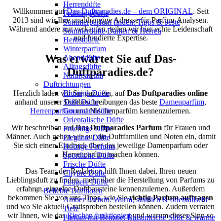
Herrendüfte
Willkommen auf
Das-Duftparadies.de – dem ORIGINAL
. Seit
Frühlingsdüfte
2013 sind wir Ihre unabhängige Adresse für Parfüm-Analysen.
Sommerparfum finden: Tipps & beste
Während andere nur verkaufen, teilen wir hier echte Leidenschaft
Sommerdüfte Damen & Herren
und fundierte Expertise.
Herbstdüfte
Winterparfum
Was erwartet Sie auf Das-
Abenddüfte
Alltagsdüfte
Duftparadies.de?
Naturparfüm
Duftrichtungen
Blumige Düfte
Herzlich laden wir Sie dazu ein, auf
Das Duftparadies online
Süße Düfte
anhand unserer Duftbeschreibungen das beste
Damenparfüm
,
Gourmanddüfte
Herrenparfüm
und Nischenparfüm kennenzulernen.
Orientalische Düfte
Wir beschreiben auf
Das Duftparadies Parfum
für Frauen und
Fruchtige Düfte
Männer. Auch gehen wir auf die Duftfamilien und Noten ein, damit
Elegante Düfte
Sie sich einen Eindruck über das jeweilige Damenparfum oder
Holzige Parfums
Herrenparfum machen können.
Sportliche Düfte
Frische Düfte
Das Team der Redaktion hilft Ihnen dabei, Ihren neuen
Chypre Düfte
Lieblingsduft zu finden, mehr über die Herstellung von Parfums zu
Fougere Düfte
erfahren, einzelne Duftbausteine kennenzulernen. Außerdem
Beliebte Duftnoten
bekommen Sie von uns Tipps, wie Sie
richtig Parfum auftragen
Amber Parfum: Warm, sinnlich & orientalische
und wo Sie aktuell Gratisproben bestellen können. Zudem verraten
Tiefe
wir Ihnen, wie das
Riechen funktioniert
und warum dieser Sinn so
Parfum mit Benzoe: Balsamische Süße & warme