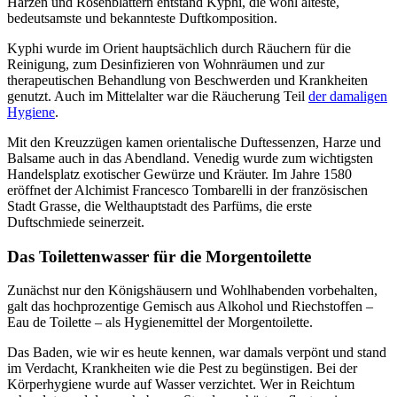
Harzen und Rosenblättern entstand Kyphi, die wohl älteste,
bedeutsamste und bekannteste Duftkomposition.
Kyphi wurde im Orient hauptsächlich durch Räuchern für die
Reinigung, zum Desinfizieren von Wohnräumen und zur
therapeutischen Behandlung von Beschwerden und Krankheiten
genutzt. Auch im Mittelalter war die Räucherung Teil
der damaligen
Hygiene
.
Mit den Kreuzzügen kamen orientalische Duftessenzen, Harze und
Balsame auch in das Abendland. Venedig wurde zum wichtigsten
Handelsplatz exotischer Gewürze und Kräuter. Im Jahre 1580
eröffnet der Alchimist Francesco Tombarelli in der französischen
Stadt Grasse, die Welthauptstadt des Parfüms, die erste
Duftschmiede seinerzeit.
Das Toilettenwasser für die Morgentoilette
Zunächst nur den Königshäusern und Wohlhabenden vorbehalten,
galt das hochprozentige Gemisch aus Alkohol und Riechstoffen –
Eau de Toilette – als Hygienemittel der Morgentoilette.
Das Baden, wie wir es heute kennen, war damals verpönt und stand
im Verdacht, Krankheiten wie die Pest zu begünstigen. Bei der
Körperhygiene wurde auf Wasser verzichtet. Wer in Reichtum