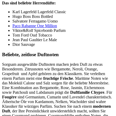
Das sind beliebte Herrendüfte:
Karl Lagerfeld Lagerfeld Classic
Hugo Boss Boss Bottled
Salvatore Ferragamo Uomo
Paco Rabanne One Million
Viktor&Rolf Spicebomb Parfum
Tom Ford Oud Tobacco
Jean Paul Gaultier Le Male
Dior Sauvage
Beliebte, zeitlose Duftnoten
Sorgsam ausgewählte Duftnoten machen jeden Duft zu etwas
Besonderem. Zitrusnoten wie Bergamotte, Neroli, Orange,
Grapefruit und Apfel gehören zu den Klassikern. Sie verleihen
einem Parfum meist eine
fruchtige Frische
. Maritime Noten wie
das Molekül Calone und Salz sorgen für die beliebte Meeresbrise.
Eine Kombination aus Bergamotte, Rose, Jasmin, Eichenmoos
sowie Patchouli und Labdanum prägt die
Duftfamilie Chypre
. Für
Fougère
sind Germanium, Cumarin und Lavendel charakteristisch.
Ätherische Öle von Kardamom, Nelken, Wacholder sind wahre
Klassiker für würziges Parfüm. Suchen Sie nach einem
modernen
Duft
, der Ihre Persönlichkeit unwiderstehlich macht, sollten Sie
einen Gourmand probieren. Gourmanddüfte enthalten Noten, die