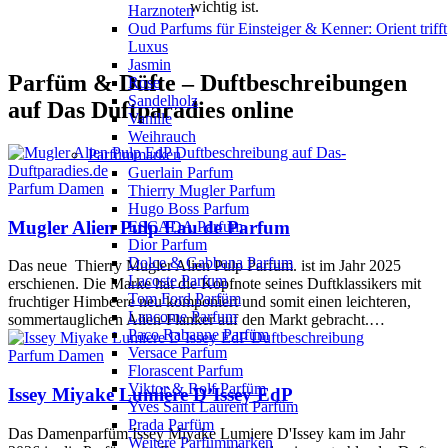
wichtig ist.
Harznoten
Oud Parfums für Einsteiger & Kenner: Orient trifft
Luxus
Jasmin
Parfüm
&
Düfte – Duftbeschreibungen
Rose
Sandelholz
auf Das Duftparadies online
Vanille
Weihrauch
Parfümmarken
Guerlain Parfum
Parfum Damen
Thierry Mugler Parfum
Hugo Boss Parfum
Mugler Alien Pulp Eau de Parfum
ESCADA Parfum
Dior Parfum
Dolce & Gabbana Parfum
Das neue Thierry Mugler Alien Pulp Parfum. ist im Jahr 2025
Lacoste Parfum
erschienen. Die Marke hat die Kopfnote seines Duftklassikers mit
Tom Ford Parfüm
fruchtiger Himbeere neu komponiert und somit einen leichteren,
Lancome Parfum
sommertauglichen Alien-Flanker auf den Markt gebracht.…
Paco Rabanne Parfüm
Versace Parfum
Parfum Damen
Florascent Parfum
Viktor & Rolf Parfüm
Issey Miyake Lumière D’Issey EdP
Yves Saint Laurent Parfüm
Prada Parfüm
Das Damenparfüm Issey Miyake Lumiere D'Issey kam im Jahr
Weitere Parfümmarken