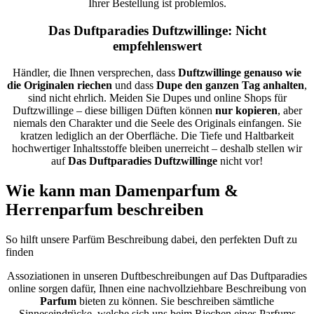
Ihrer Bestellung ist problemlos.
Das Duftparadies Duftzwillinge: Nicht
empfehlenswert
Händler, die Ihnen versprechen, dass
Duftzwillinge genauso wie
die Originalen riechen
und dass
Dupe den ganzen Tag anhalten
,
sind nicht ehrlich. Meiden Sie Dupes und online Shops für
Duftzwillinge – diese billigen Düften können
nur kopieren
, aber
niemals den Charakter und die Seele des Originals einfangen. Sie
kratzen lediglich an der Oberfläche. Die Tiefe und Haltbarkeit
hochwertiger Inhaltsstoffe bleiben unerreicht – deshalb stellen wir
auf
Das Duftparadies Duftzwillinge
nicht vor!
Wie kann man Damenparfum
&
Herrenparfum beschreiben
So hilft unsere Parfüm Beschreibung dabei, den perfekten Duft zu
finden
Assoziationen in unseren Duftbeschreibungen auf Das Duftparadies
online sorgen dafür, Ihnen eine nachvollziehbare Beschreibung von
Parfum
bieten zu können. Sie beschreiben sämtliche
Sinneseindrücke, welche sich uns beim Riechen eines Parfums