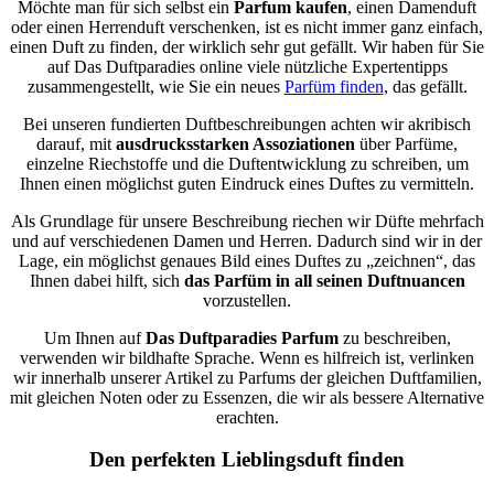
Möchte man für sich selbst ein
Parfum kaufen
, einen Damenduft
oder einen Herrenduft verschenken, ist es nicht immer ganz einfach,
einen Duft zu finden, der wirklich sehr gut gefällt. Wir haben für Sie
auf Das Duftparadies online viele nützliche Expertentipps
zusammengestellt, wie Sie ein neues
Parfüm finden
, das gefällt.
Bei unseren fundierten Duftbeschreibungen achten wir akribisch
darauf, mit
ausdrucksstarken Assoziationen
über Parfüme,
einzelne Riechstoffe und die Duftentwicklung zu schreiben, um
Ihnen einen möglichst guten Eindruck eines Duftes zu vermitteln.
Als Grundlage für unsere Beschreibung riechen wir Düfte mehrfach
und auf verschiedenen Damen und Herren. Dadurch sind wir in der
Lage, ein möglichst genaues Bild eines Duftes zu „zeichnen“, das
Ihnen dabei hilft, sich
das Parfüm in all seinen Duftnuancen
vorzustellen.
Um Ihnen auf
Das Duftparadies Parfum
zu beschreiben,
verwenden wir bildhafte Sprache. Wenn es hilfreich ist, verlinken
wir innerhalb unserer Artikel zu Parfums der gleichen Duftfamilien,
mit gleichen Noten oder zu Essenzen, die wir als bessere Alternative
erachten.
Den perfekten Lieblingsduft finden