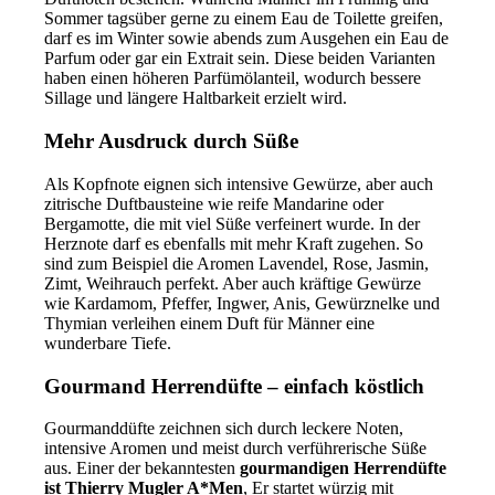
Sommer tagsüber gerne zu einem Eau de Toilette greifen,
darf es im Winter sowie abends zum Ausgehen ein Eau de
Parfum oder gar ein Extrait sein. Diese beiden Varianten
haben einen höheren Parfümölanteil, wodurch bessere
Sillage und längere Haltbarkeit erzielt wird.
Mehr Ausdruck durch Süße
Als Kopfnote eignen sich intensive Gewürze, aber auch
zitrische Duftbausteine wie reife Mandarine oder
Bergamotte, die mit viel Süße verfeinert wurde. In der
Herznote darf es ebenfalls mit mehr Kraft zugehen. So
sind zum Beispiel die Aromen Lavendel, Rose, Jasmin,
Zimt, Weihrauch perfekt. Aber auch kräftige Gewürze
wie Kardamom, Pfeffer, Ingwer, Anis, Gewürznelke und
Thymian verleihen einem Duft für Männer eine
wunderbare Tiefe.
Gourmand Herrendüfte – einfach köstlich
Gourmanddüfte zeichnen sich durch leckere Noten,
intensive Aromen und meist durch verführerische Süße
aus. Einer der bekanntesten
gourmandigen Herrendüfte
ist Thierry Mugler A*Men
, Er startet würzig mit