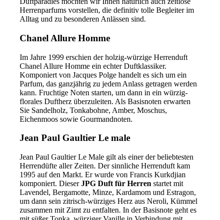
Duftparadies möchten wir Ihnen natürlich auch zeitlose
Herrenparfums vorstellen, die definitiv tolle Begleiter im
Alltag und zu besonderen Anlässen sind.
Chanel Allure Homme
Im Jahre 1999 erschien der holzig-würzige Herrenduft
Chanel Allure Homme ein echter Duftklassiker.
Komponiert von Jacques Polge handelt es sich um ein
Parfum, das ganzjährig zu jedem Anlass getragen werden
kann. Fruchtige Noten starten, um dann in ein würzig-
florales Duftherz überzuleiten. Als Basisnoten erwarten
Sie Sandelholz, Tonkabohne, Amber, Moschus,
Eichenmoos sowie Gourmandnoten.
Jean Paul Gaultier Le male
Jean Paul Gaultier Le Male gilt als einer der beliebtesten
Herrendüfte aller Zeiten. Der sinnliche Herrenduft kam
1995 auf den Markt. Er wurde von Francis Kurkdjian
komponiert. Dieser
JPG Duft für Herren
startet mit
Lavendel, Bergamotte, Minze, Kardamom und Estragon,
um dann sein zitrisch-würziges Herz aus Neroli, Kümmel
zusammen mit Zimt zu entfalten. In der Basisnote geht es
mit süßer Tonka, würziger Vanille in Verbindung mit