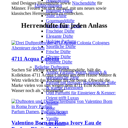
Naturparfüm
sind Designer Herrendüfte sowie
Nischendüfte
für
Duftrichtungen
Männer. Freuen Sie sich darauf, mit uns neues sowie
Blumige Düfte
klassisches Herrenparfum zu entdecken.
Süße Düfte
Gourmanddüfte
Herrendüfte für jeden Anlass
Orientalische Düfte
Fruchtige Düfte
Elegante Düfte
Holzige Parfums
Sportliche Düfte
Abenteuer riechen
Frische Düfte
Chypre Düfte
4711 Acqua Colonia
Fougere Düfte
Beliebte Duftnoten
Suchen Sie leichte leichte Frühlingsdüfte, hält die
Amber Parfum: Warm, sinnlich &
Kollektion 4711 Acqua Colonia aus dem Hause Mäurer &
orientalische Tiefe
Wirtz vielleicht das Richtige für Sie bereit. Obwohl die
Parfum mit Benzoe: Balsamische Süße
Marke vielen von uns wegen dem 4711 Echt Kölnisch
& warme Harznoten
Wasser noch als "Omamarke"…
Oud Parfums für Einsteiger & Kenner:
Orient trifft Luxus
Jasmin
Rose
Parfum Damen
,
Parfum Herren
Sandelholz
Vanille
Valentino Born in Roma Ivory Eau de
Weihrauch