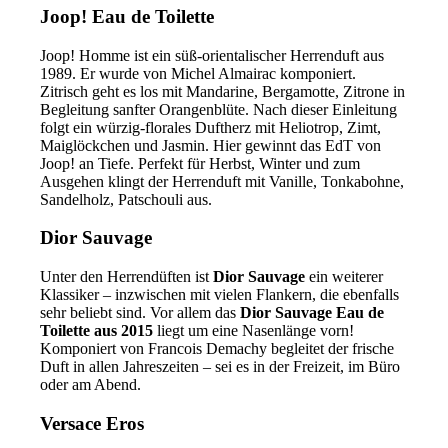
Joop! Eau de Toilette
Joop! Homme ist ein süß-orientalischer Herrenduft aus
1989. Er wurde von Michel Almairac komponiert.
Zitrisch geht es los mit Mandarine, Bergamotte, Zitrone in
Begleitung sanfter Orangenblüte. Nach dieser Einleitung
folgt ein würzig-florales Duftherz mit Heliotrop, Zimt,
Maiglöckchen und Jasmin. Hier gewinnt das EdT von
Joop! an Tiefe. Perfekt für Herbst, Winter und zum
Ausgehen klingt der Herrenduft mit Vanille, Tonkabohne,
Sandelholz, Patschouli aus.
Dior Sauvage
Unter den Herrendüften ist
Dior Sauvage
ein weiterer
Klassiker – inzwischen mit vielen Flankern, die ebenfalls
sehr beliebt sind. Vor allem das
Dior Sauvage Eau de
Toilette aus 2015
liegt um eine Nasenlänge vorn!
Komponiert von Francois Demachy begleitet der frische
Duft in allen Jahreszeiten – sei es in der Freizeit, im Büro
oder am Abend.
Versace Eros