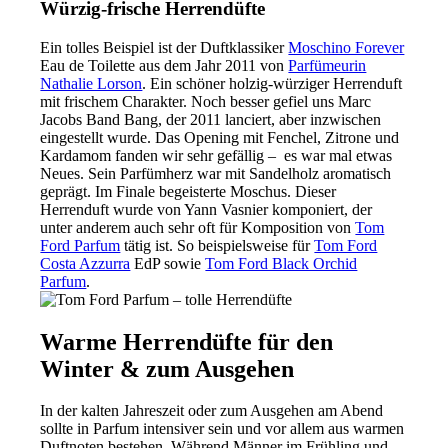
Würzig-frische Herrendüfte
Ein tolles Beispiel ist der Duftklassiker
Moschino Forever
Eau de Toilette aus dem Jahr 2011 von
Parfümeurin
Nathalie Lorson
. Ein schöner holzig-würziger Herrenduft
mit frischem Charakter. Noch besser gefiel uns Marc
Jacobs Band Bang, der 2011 lanciert, aber inzwischen
eingestellt wurde. Das Opening mit Fenchel, Zitrone und
Kardamom fanden wir sehr gefällig – es war mal etwas
Neues. Sein Parfümherz war mit Sandelholz aromatisch
geprägt. Im Finale begeisterte Moschus. Dieser
Herrenduft wurde von Yann Vasnier komponiert, der
unter anderem auch sehr oft für Komposition von
Tom
Ford Parfum
tätig ist. So beispielsweise für
Tom Ford
Costa Azzurra
EdP sowie
Tom Ford Black Orchid
Parfum
.
Warme Herrendüfte für den
Winter & zum Ausgehen
In der kalten Jahreszeit oder zum Ausgehen am Abend
sollte in Parfum intensiver sein und vor allem aus warmen
Duftnoten bestehen. Während Männer im Frühling und