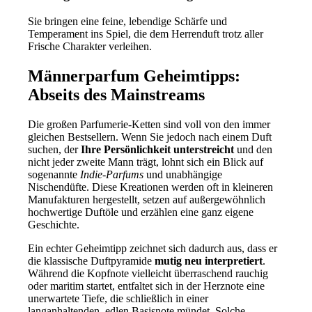
Sie bringen eine feine, lebendige Schärfe und
Temperament ins Spiel, die dem Herrenduft trotz aller
Frische Charakter verleihen.
Männerparfum Geheimtipps:
Abseits des Mainstreams
Die großen Parfumerie-Ketten sind voll von den immer
gleichen Bestsellern. Wenn Sie jedoch nach einem Duft
suchen, der
Ihre Persönlichkeit unterstreicht
und den
nicht jeder zweite Mann trägt, lohnt sich ein Blick auf
sogenannte
Indie-Parfums
und unabhängige
Nischendüfte. Diese Kreationen werden oft in kleineren
Manufakturen hergestellt, setzen auf außergewöhnlich
hochwertige Duftöle und erzählen eine ganz eigene
Geschichte.
Ein echter Geheimtipp zeichnet sich dadurch aus, dass er
die klassische Duftpyramide
mutig neu interpretiert
.
Während die Kopfnote vielleicht überraschend rauchig
oder maritim startet, entfaltet sich in der Herznote eine
unerwartete Tiefe, die schließlich in einer
langanhaltenden, edlen Basisnote mündet. Solche