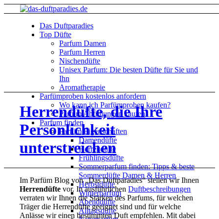
Das Duftparadies
Top Düfte
Parfum Damen
Parfum Herren
Nischendüfte
Unisex Parfum: Die besten Düfte für Sie und
Ihn
Aromatherapie
Parfümproben kostenlos anfordern
Wo kann ich Parfümproben kaufen?
Herrendüfte, die Ihre
Parfüm Abfüllungen kaufen
Parfum finden
Persönlichkeit
Parfüm Eigenschaften
Damendüfte
unterstreichen
Herrendüfte
Frühlingsdüfte
Sommerparfum finden: Tipps & beste
Sommerdüfte Damen & Herren
Im Parfüm Blog von „Das Duftparadies“ stellen wir Ihnen
Herbstdüfte
Herrendüfte
vor. In ausführlichen
Duftbeschreibungen
Winterparfum
verraten wir Ihnen die Stärken des Parfums, für welchen
Abenddüfte
Träger die Herrendüfte geeignet sind und für welche
Alltagsdüfte
Anlässe wir einen bestimmten Duft empfehlen. Mit dabei