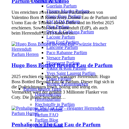
Parfum Donna & Uomo
Parfümmarken
Guerlain Parfum
Thierry Mugler Parfum
Uns erreichten zwei kostenlose Parfümproben von
Hugo Boss Parfum
Valentino Born in Roma Ivory Donna Eau de Parfum und
ESCADA Parfum
Uomo Eau de Toilette. Beide Düfte sind im Herbst 2025
Dior Parfum
erschienen. Sowohl beim Damenduft (EdP), als auch
Dolce & Gabbana Parfum
beim Herrenduft (EdT) handelt es…
Lacoste Parfum
Tom Ford Parfüm
Lancome Parfum
Paco Rabanne Parfüm
Parfum Herren
Versace Parfum
Florascent Parfum
Hugo Boss Bottled Beyond Eau de Parfum
Viktor & Rolf Parfüm
Yves Saint Laurent Parfüm
2025 erschien ein frischer, würziger Herrenduft: Hugo
Prada Parfüm
Boss Bottled Beyond Eau de Parfum. Dieser fügt sich in
Weitere Parfümmarken
die Duftrichtungen frisch, holzig und ledrig ein.
Parfüm kaufen Tipps
Vermarktet wird der gefühlt 3 Millionste Flanker von
Damenparfüm
Coty. Die Brand beschreibt…
Herrenparfüm
Riechstoffe in Parfüm
Parfüm-Wissen
Parfum Herren
Parfum FAQ
Parfüm Blog
Penhaligon’s The Cut Eau de Parfum
Parfüm Glossar