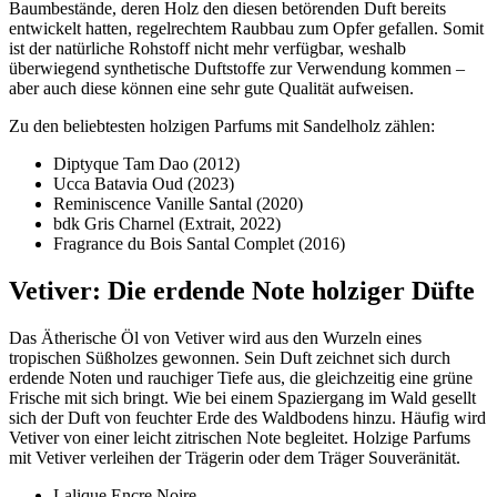
Baumbestände, deren Holz den diesen betörenden Duft bereits
entwickelt hatten, regelrechtem Raubbau zum Opfer gefallen. Somit
ist der natürliche Rohstoff nicht mehr verfügbar, weshalb
überwiegend synthetische Duftstoffe zur Verwendung kommen –
aber auch diese können eine sehr gute Qualität aufweisen.
Zu den beliebtesten holzigen Parfums mit Sandelholz zählen:
Diptyque Tam Dao (2012)
Ucca Batavia Oud (2023)
Reminiscence Vanille Santal (2020)
bdk Gris Charnel (Extrait, 2022)
Fragrance du Bois Santal Complet (2016)
Vetiver: Die erdende Note holziger Düfte
Das Ätherische Öl von Vetiver wird aus den Wurzeln eines
tropischen Süßholzes gewonnen. Sein Duft zeichnet sich durch
erdende Noten und rauchiger Tiefe aus, die gleichzeitig eine grüne
Frische mit sich bringt. Wie bei einem Spaziergang im Wald gesellt
sich der Duft von feuchter Erde des Waldbodens hinzu. Häufig wird
Vetiver von einer leicht zitrischen Note begleitet. Holzige Parfums
mit Vetiver verleihen der Trägerin oder dem Träger Souveränität.
Lalique Encre Noire