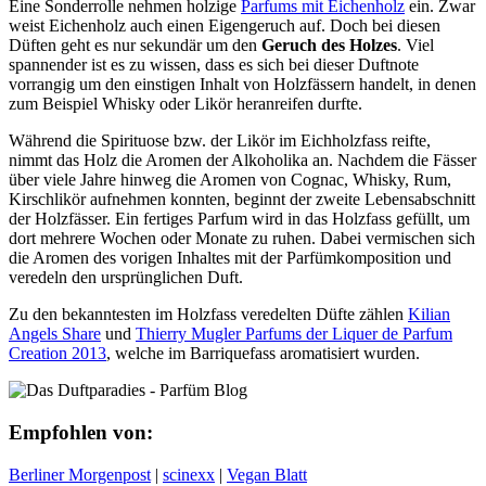
Eine Sonderrolle nehmen holzige
Parfums mit Eichenholz
ein. Zwar
weist Eichenholz auch einen Eigengeruch auf. Doch bei diesen
Düften geht es nur sekundär um den
Geruch des Holzes
. Viel
spannender ist es zu wissen, dass es sich bei dieser Duftnote
vorrangig um den einstigen Inhalt von Holzfässern handelt, in denen
zum Beispiel Whisky oder Likör heranreifen durfte.
Während die Spirituose bzw. der Likör im Eichholzfass reifte,
nimmt das Holz die Aromen der Alkoholika an. Nachdem die Fässer
über viele Jahre hinweg die Aromen von Cognac, Whisky, Rum,
Kirschlikör aufnehmen konnten, beginnt der zweite Lebensabschnitt
der Holzfässer. Ein fertiges Parfum wird in das Holzfass gefüllt, um
dort mehrere Wochen oder Monate zu ruhen. Dabei vermischen sich
die Aromen des vorigen Inhaltes mit der Parfümkomposition und
veredeln den ursprünglichen Duft.
Zu den bekanntesten im Holzfass veredelten Düfte zählen
Kilian
Angels Share
und
Thierry Mugler Parfums der Liquer de Parfum
Creation 2013
, welche im Barriquefass aromatisiert wurden.
Empfohlen von:
Berliner Morgenpost
|
scinexx
|
Vegan Blatt