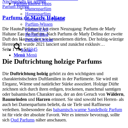
Parfüm kaufen Tipps
Parfum Herren
Damenparfüm
Herrenparfüm
Parfums de Marly Haltane
Riechstoffe in Parfüm
Parfüm-Wissen
Die Haute Parfumerie hat einen Neuzugang: Parfums de Marly
Parfum FAQ
Haltane Eau de Parfum. Nach Parfums de Marly Delina der zweite
Parfüm Blog
Duft des Hauses, den wir kennenlernen dürfen. Der holzig-würzige
Parfüm Glossar
Herrenduft wurde 2021 lanciert und zunächst exklusiv…
Seite 1 von 5
1
2
3
4
5
Suche
Menü
Menü
Die Duftrichtung holzige Parfums
Die
Duftrichtung holzig
gehört zu den wichtigsten und
charakteristischsten Duftfamilien in der Parfümerie. Sie wird mit
Eleganz, Wärme und natürlicher Stärke assoziiert. Holzige Düfte
zeichnen sich durch ihren erdigen, trockenen, manchmal samtigen
oder balsamischen Charakter aus, der an den Geruch von
Wäldern
,
Baumrinden
und
Harzen
erinnert. Sie sind sowohl bei Herren- als
auch bei Damenparfums beliebt, da sie Tiefe und Raffinesse
verleihen. Insbesondere das
balsamisch-warme Sandelholz Parfum
ist für viele der absolute Favorit. Wer es intensiv bevorzugt, sollte
sich
Oud Parfums
näher anschauen.