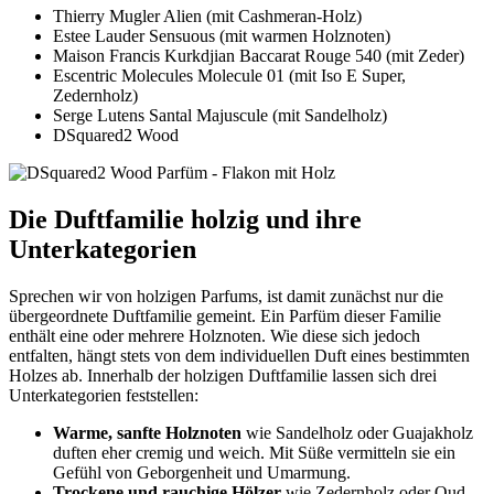
Thierry Mugler Alien (mit Cashmeran-Holz)
Estee Lauder Sensuous (mit warmen Holznoten)
Maison Francis Kurkdjian Baccarat Rouge 540 (mit Zeder)
Escentric Molecules Molecule 01 (mit Iso E Super,
Zedernholz)
Serge Lutens Santal Majuscule (mit Sandelholz)
DSquared2 Wood
Die Duftfamilie holzig und ihre
Unterkategorien
Sprechen wir von holzigen Parfums, ist damit zunächst nur die
übergeordnete Duftfamilie gemeint. Ein Parfüm dieser Familie
enthält eine oder mehrere Holznoten. Wie diese sich jedoch
entfalten, hängt stets von dem individuellen Duft eines bestimmten
Holzes ab. Innerhalb der holzigen Duftfamilie lassen sich drei
Unterkategorien feststellen:
Warme, sanfte Holznoten
wie Sandelholz oder Guajakholz
duften eher cremig und weich. Mit Süße vermitteln sie ein
Gefühl von Geborgenheit und Umarmung.
Trockene und rauchige Hölzer
wie Zedernholz oder Oud