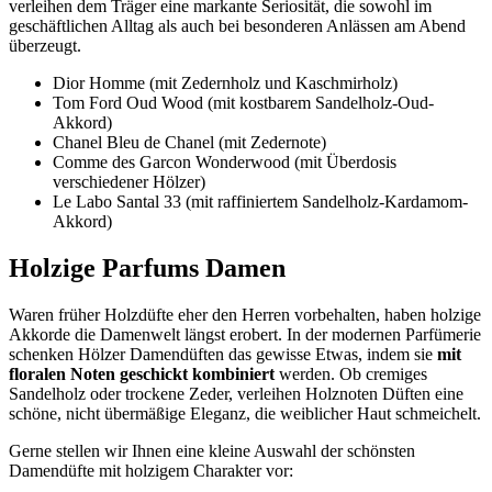
verleihen dem Träger eine markante Seriosität, die sowohl im
geschäftlichen Alltag als auch bei besonderen Anlässen am Abend
überzeugt.
Dior Homme (mit Zedernholz und Kaschmirholz)
Tom Ford Oud Wood (mit kostbarem Sandelholz-Oud-
Akkord)
Chanel Bleu de Chanel (mit Zedernote)
Comme des Garcon Wonderwood (mit Überdosis
verschiedener Hölzer)
Le Labo Santal 33 (mit raffiniertem Sandelholz-Kardamom-
Akkord)
Holzige Parfums Damen
Waren früher Holzdüfte eher den Herren vorbehalten, haben holzige
Akkorde die Damenwelt längst erobert. In der modernen Parfümerie
schenken Hölzer Damendüften das gewisse Etwas, indem sie
mit
floralen Noten geschickt kombiniert
werden. Ob cremiges
Sandelholz oder trockene Zeder, verleihen Holznoten Düften eine
schöne, nicht übermäßige Eleganz, die weiblicher Haut schmeichelt.
Gerne stellen wir Ihnen eine kleine Auswahl der schönsten
Damendüfte mit holzigem Charakter vor: