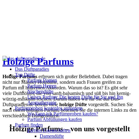
Holzige Parfums
Das Duftparadies
Top Düfte
Holzige Parfums
erfreuen sich großer Beliebtheit. Dabei tragen
Parfum Damen
nicht nur Männer Holzdüfte, sondern auch Frauen greifen zu
Parfum Herren
Parfum mit hölzernen Akkorden. Warum das so ist? Es gibt sehr
Nischendüfte
viele Dufthölzer, die von sanft-balsamisch und süß bis hin kernig-
Unisex Parfum: Die besten Düfte für Sie und Ihn
würzig-maskulin reichen. Darum haben wir für Sie auf Das-
Aromatherapie
Duftparadies.de bereits viele
holzige Düfte
vorgestellt. Suchen Sie
Parfümproben kostenlos anfordern
nach einem holzigen Parfum, beachten Sie die internen Links zu den
Wo kann ich Parfümproben kaufen?
verschiedenen Duftgehölzen.
Parfüm Abfüllungen kaufen
Parfum finden
Holzige Parfums – von uns vorgestellt
Parfüm Eigenschaften
Damendüfte