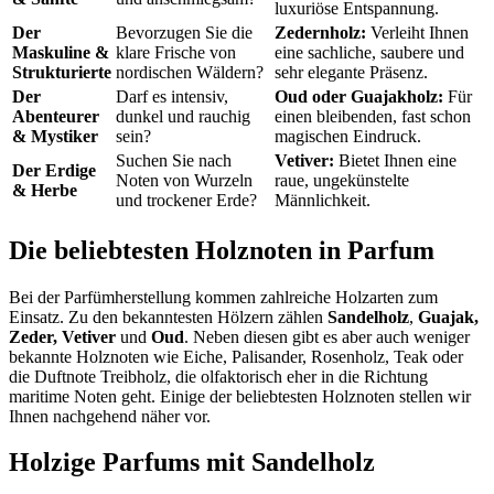
luxuriöse Entspannung.
Der
Bevorzugen Sie die
Zedernholz:
Verleiht Ihnen
Maskuline &
klare Frische von
eine sachliche, saubere und
Strukturierte
nordischen Wäldern?
sehr elegante Präsenz.
Der
Darf es intensiv,
Oud oder Guajakholz:
Für
Abenteurer
dunkel und rauchig
einen bleibenden, fast schon
& Mystiker
sein?
magischen Eindruck.
Suchen Sie nach
Vetiver:
Bietet Ihnen eine
Der Erdige
Noten von Wurzeln
raue, ungekünstelte
& Herbe
und trockener Erde?
Männlichkeit.
Die beliebtesten Holznoten in Parfum
Bei der Parfümherstellung kommen zahlreiche Holzarten zum
Einsatz. Zu den bekanntesten Hölzern zählen
Sandelholz
,
Guajak,
Zeder,
Vetiver
und
Oud
. Neben diesen gibt es aber auch weniger
bekannte Holznoten wie Eiche, Palisander, Rosenholz, Teak oder
die Duftnote Treibholz, die olfaktorisch eher in die Richtung
maritime Noten geht. Einige der beliebtesten Holznoten stellen wir
Ihnen nachgehend näher vor.
Holzige Parfums mit Sandelholz