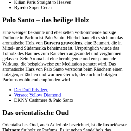
Kilian Paris Straight to Heaven
Byredo Super Cedar
Palo Santo – das heilige Holz
Eine weniger bekannte und eher selten vorkommende holzige
Duftnote in Parfum ist Palo Santo. Hierbei handelt es sich um das
aromatische Holz von
Bursera graveolens
, eine Baumart, die in
Mittel- und Südamerika beheimatet ist. Ursprünglich wurde das
Totholz des Baumes zum Räuchern angezündet und verglimmen
gelassen. Sein Aroma hat eine beruhigende und entspannende
Wirkung, die beispielsweise zur Meditation genutzt wird. Das
aromatische Harz von Palo Santo verströmt beim Räuchern einen
holzigen, süßlichen und warmen Geruch, der auch in holzigen
Parfums wohltuend empfunden wird.
Der Duft Privilege
Versace Yellow Diamond
DKNY Cashmere & Palo Santo
Das orientalische Oud
Orientalisches Oud, auch Adlerholz bezeichnet, ist die
luxuriöseste
Holznote
für holzige Parfums. Es ist neben Sandelholz das