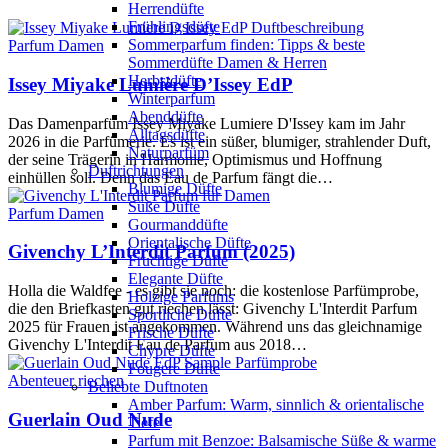
Herrendüfte
Frühlingsdüfte
Sommerparfum finden: Tipps & beste
Parfum Damen
Sommerdüfte Damen & Herren
Herbstdüfte
Issey Miyake Lumière D’Issey EdP
Winterparfum
Abenddüfte
Das Damenparfüm Issey Miyake Lumiere D'Issey kam im Jahr
Alltagsdüfte
2026 in die Parfümerie. Es ist ein süßer, blumiger, strahlender Duft,
Naturparfüm
der seine Trägerin in Harmonie, Optimismus und Hoffnung
Duftrichtungen
einhüllen soll. Denn das Eau de Parfum fängt die…
Blumige Düfte
Süße Düfte
Parfum Damen
Gourmanddüfte
Orientalische Düfte
Givenchy L’Interdit Parfum (2025)
Fruchtige Düfte
Elegante Düfte
Holla die Waldfee - es gibt sie noch: die kostenlose Parfümprobe,
Holzige Parfums
die den Briefkasten gut riechen lässt: Givenchy L'Interdit Parfum
Sportliche Düfte
2025 für Frauen ist angekommen. Während uns das gleichnamige
Frische Düfte
Givenchy L'Interdit Eau de Parfum aus 2018…
Chypre Düfte
Fougere Düfte
Abenteuer riechen
Beliebte Duftnoten
Amber Parfum: Warm, sinnlich & orientalische
Guerlain Oud Nude
Tiefe
Parfum mit Benzoe: Balsamische Süße & warme