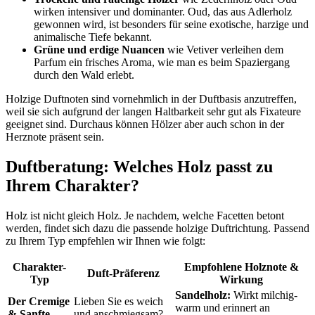
wirken intensiver und dominanter. Oud, das aus Adlerholz
gewonnen wird, ist besonders für seine exotische, harzige und
animalische Tiefe bekannt.
Grüne und erdige Nuancen
wie Vetiver verleihen dem
Parfum ein frisches Aroma, wie man es beim Spaziergang
durch den Wald erlebt.
Holzige Duftnoten sind vornehmlich in der Duftbasis anzutreffen,
weil sie sich aufgrund der langen Haltbarkeit sehr gut als Fixateure
geeignet sind. Durchaus können Hölzer aber auch schon in der
Herznote präsent sein.
Duftberatung: Welches Holz passt zu
Ihrem Charakter?
Holz ist nicht gleich Holz. Je nachdem, welche Facetten betont
werden, findet sich dazu die passende holzige Duftrichtung. Passend
zu Ihrem Typ empfehlen wir Ihnen wie folgt:
Charakter-
Empfohlene Holznote &
Duft-Präferenz
Typ
Wirkung
Sandelholz:
Wirkt milchig-
Der Cremige
Lieben Sie es weich
warm und erinnert an
& Sanfte
und anschmiegsam?