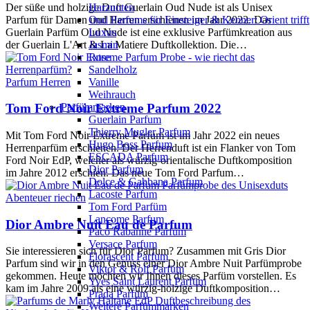
Der süße und holzige Duft Guerlain Oud Nude ist als Unisex
Harznoten
Parfum für Damen und Herren erschienen im Jahr 2022. Das
Oud Parfums für Einsteiger & Kenner: Orient trifft
Guerlain Parfüm Oud Nude ist eine exklusive Parfümkreation aus
Luxus
der Guerlain L'Art & La Matiere Duftkollektion. Die…
Jasmin
Rose
Sandelholz
Parfum Herren
Vanille
Weihrauch
Parfümmarken
Tom Ford Noir Extreme Parfum 2022
Guerlain Parfum
Thierry Mugler Parfum
Mit Tom Ford Noir Extreme Parfum ist im Jahr 2022 ein neues
Hugo Boss Parfum
Herrenparfüm erschienen. Der Herrenduft ist ein Flanker von Tom
ESCADA Parfum
Ford Noir EdP, welcher als würzig-orientalische Duftkomposition
Dior Parfum
im Jahre 2012 erschien. Das neue Tom Ford Parfum…
Dolce & Gabbana Parfum
Lacoste Parfum
Abenteuer riechen
Tom Ford Parfüm
Lancome Parfum
Dior Ambre Nuit Eau de Parfum
Paco Rabanne Parfüm
Versace Parfum
Sie interessieren sich für Dior Parfum? Zusammen mit Gris Dior
Florascent Parfum
Parfum sind wir in den Genuss einer Dior Ambre Nuit Parfümprobe
Viktor & Rolf Parfüm
gekommen. Heute möchten wir Ihnen dieses Parfüm vorstellen. Es
Yves Saint Laurent Parfüm
kam im Jahre 2009 als eine würzig-holzige Duftkomposition…
Prada Parfüm
Weitere Parfümmarken