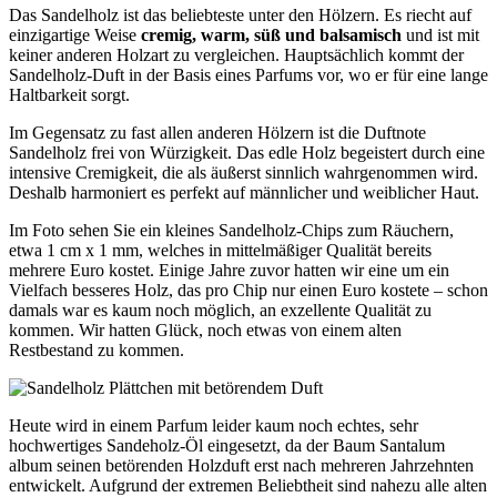
Das Sandelholz ist das beliebteste unter den Hölzern. Es riecht auf
einzigartige Weise
cremig, warm, süß und balsamisch
und ist mit
keiner anderen Holzart zu vergleichen. Hauptsächlich kommt der
Sandelholz-Duft in der Basis eines Parfums vor, wo er für eine lange
Haltbarkeit sorgt.
Im Gegensatz zu fast allen anderen Hölzern ist die Duftnote
Sandelholz frei von Würzigkeit. Das edle Holz begeistert durch eine
intensive Cremigkeit, die als äußerst sinnlich wahrgenommen wird.
Deshalb harmoniert es perfekt auf männlicher und weiblicher Haut.
Im Foto sehen Sie ein kleines Sandelholz-Chips zum Räuchern,
etwa 1 cm x 1 mm, welches in mittelmäßiger Qualität bereits
mehrere Euro kostet. Einige Jahre zuvor hatten wir eine um ein
Vielfach besseres Holz, das pro Chip nur einen Euro kostete – schon
damals war es kaum noch möglich, an exzellente Qualität zu
kommen. Wir hatten Glück, noch etwas von einem alten
Restbestand zu kommen.
Heute wird in einem Parfum leider kaum noch echtes, sehr
hochwertiges Sandeholz-Öl eingesetzt, da der Baum Santalum
album seinen betörenden Holzduft erst nach mehreren Jahrzehnten
entwickelt. Aufgrund der extremen Beliebtheit sind nahezu alle alten