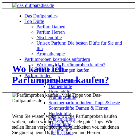
Das Duftparadies
Top Düfte
Parfum Damen
Parfum Herren
Nischendüfte
Unisex Parfum: Die besten Düfte für Sie und
Ihn
Aromatherapie
Parfümproben kostenlos anfordern
Wo kann ich Parfümproben kaufen?
Wo kann ich
Parfüm Abfüllungen kaufen
Parfum finden
Parfümproben kaufen?
Parfüm Eigenschaften
Damendüfte
Herrendüfte
Frühlingsdüfte
Sommerparfum finden: Tipps & beste
Sommerdüfte Damen & Herren
Herbstdüfte
Wenn Sie wissen wollen, wo Sie Parfümproben kaufen
Winterparfum
wollen, haben wir heute für Sie viele gute Tipps. Wir
Abenddüfte
stellen Ihnen verschiedene Möglichkeiten vor, mit denen
Alltagsdüfte
Sie günstig neue Düfte für Damen und Herren