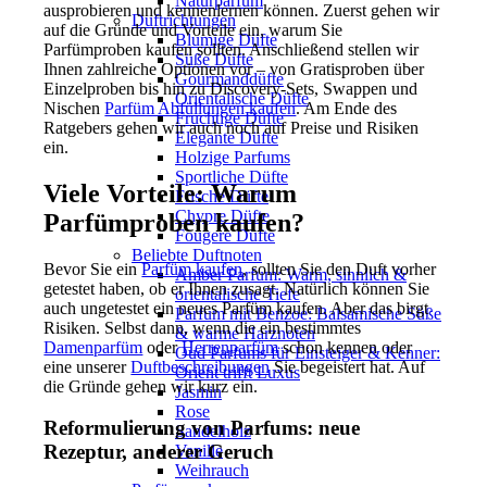
Naturparfüm
ausprobieren und kennenlernen können. Zuerst gehen wir
Duftrichtungen
auf die Gründe und Vorteile ein, warum Sie
Blumige Düfte
Parfümproben kaufen sollten. Anschließend stellen wir
Süße Düfte
Ihnen zahlreiche Optionen vor – von Gratisproben über
Gourmanddüfte
Einzelproben bis hin zu Discovery-Sets, Swappen und
Orientalische Düfte
Nischen
Parfüm Abfüllungen kaufen
. Am Ende des
Fruchtige Düfte
Ratgebers gehen wir auch noch auf Preise und Risiken
Elegante Düfte
ein.
Holzige Parfums
Sportliche Düfte
Viele Vorteile: Warum
Frische Düfte
Chypre Düfte
Parfümproben kaufen?
Fougere Düfte
Beliebte Duftnoten
Bevor Sie ein
Parfüm kaufen
, sollten Sie den Duft vorher
Amber Parfum: Warm, sinnlich &
getestet haben, ob er Ihnen zusagt. Natürlich können Sie
orientalische Tiefe
auch ungetestet ein neues Parfüm kaufen. Aber das birgt
Parfum mit Benzoe: Balsamische Süße
Risiken. Selbst dann, wenn die ein bestimmtes
& warme Harznoten
Damenparfüm
oder
Herrenparfüm
schon kennen oder
Oud Parfums für Einsteiger & Kenner:
eine unserer
Duftbeschreibungen
Sie begeistert hat. Auf
Orient trifft Luxus
die Gründe gehen wir kurz ein.
Jasmin
Rose
Reformulierung von Parfums: neue
Sandelholz
Rezeptur, anderer Geruch
Vanille
Weihrauch