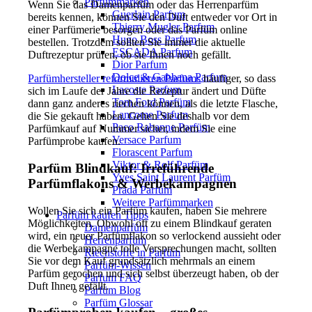
Parfümmarken
Wenn Sie das Damenparfüm oder das Herrenparfüm
Guerlain Parfum
bereits kennen, können Sie den Duft entweder vor Ort in
Thierry Mugler Parfum
einer Parfümerie besorgen oder das Parfüm online
Hugo Boss Parfum
bestellen. Trotzdem sollten Sie immer die aktuelle
ESCADA Parfum
Duftrezeptur prüfen, ob sie Ihnen noch gefällt.
Dior Parfum
Dolce & Gabbana Parfum
Parfümhersteller reformulieren Parfums
häufiger, so dass
Lacoste Parfum
sich im Laufe der Jahre die Rezeptur ändert und Düfte
Tom Ford Parfüm
dann ganz anderes riechen können, als die letzte Flasche,
Lancome Parfum
die Sie gekauft haben. Gehen Sie deshalb vor dem
Paco Rabanne Parfüm
Parfümkauf auf Nummer sicher, indem Sie eine
Versace Parfum
Parfümprobe kaufen.
Florascent Parfum
Viktor & Rolf Parfüm
Parfüm Blindkauf: Irreführende
Yves Saint Laurent Parfüm
Parfümflakons & Werbekampagnen
Prada Parfüm
Weitere Parfümmarken
Wollen Sie sich ein Parfüm kaufen, haben Sie mehrere
Parfüm kaufen Tipps
Möglichkeiten. Obwohl oft zu einem Blindkauf geraten
Damenparfüm
wird, ein neuer Parfümflakon so verlockend aussieht oder
Herrenparfüm
die Werbekampagne tolle Versprechungen macht, sollten
Riechstoffe in Parfüm
Sie vor dem Kauf grundsätzlich mehrmals an einem
Parfüm-Wissen
Parfüm gerochen und sich selbst überzeugt haben, ob der
Parfum FAQ
Duft Ihnen gefällt.
Parfüm Blog
Parfüm Glossar