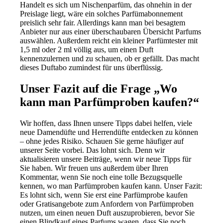
Handelt es sich um Nischenparfüm, das ohnehin in der
Preislage liegt, wäre ein solches Parfümabonnement
preislich sehr fair. Allerdings kann man bei besagtem
Anbieter nur aus einer überschaubaren Übersicht Parfums
auswählen. Außerdem reicht ein kleiner Parfümtester mit
1,5 ml oder 2 ml völlig aus, um einen Duft
kennenzulernen und zu schauen, ob er gefällt. Das macht
dieses Duftabo zumindest für uns überflüssig.
Unser Fazit auf die Frage „Wo
kann man Parfümproben kaufen?“
Wir hoffen, dass Ihnen unsere Tipps dabei helfen, viele
neue Damendüfte und Herrendüfte entdecken zu können
– ohne jedes Risiko. Schauen Sie gerne häufiger auf
unserer Seite vorbei. Das lohnt sich. Denn wir
aktualisieren unsere Beiträge, wenn wir neue Tipps für
Sie haben. Wir freuen uns außerdem über Ihren
Kommentar, wenn Sie noch eine tolle Bezugsquelle
kennen, wo man Parfümproben kaufen kann. Unser Fazit:
Es lohnt sich, wenn Sie erst eine Parfümprobe kaufen
oder Gratisangebote zum Anfordern von Parfümproben
nutzen, um einen neuen Duft auszuprobieren, bevor Sie
einen Blindkauf eines Parfums wagen, dass Sie noch