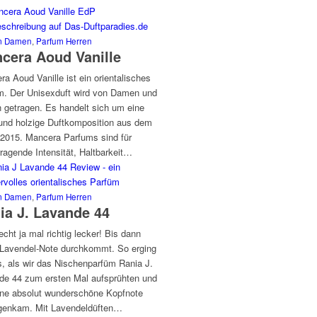
m Damen
,
Parfum Herren
cera Aoud Vanille
a Aoud Vanille ist ein orientalisches
m. Der Unisexduft wird von Damen und
n getragen. Es handelt sich um eine
und holzige Duftkomposition aus dem
 2015. Mancera Parfums sind für
ragende Intensität, Haltbarkeit…
m Damen
,
Parfum Herren
ia J. Lavande 44
echt ja mal richtig lecker! Bis dann
 Lavendel-Note durchkommt. So erging
s, als wir das Nischenparfüm Rania J.
de 44 zum ersten Mal aufsprühten und
ine absolut wunderschöne Kopfnote
genkam. Mit Lavendeldüften…