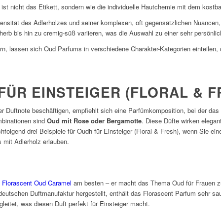
ist nicht das Etikett, sondern wie die individuelle Hautchemie mit dem kostb
ensität des Adlerholzes und seiner komplexen, oft gegensätzlichen Nuancen, 
herb bis hin zu cremig-süß variieren, was die Auswahl zu einer sehr persönli
rn, lassen sich Oud Parfums in verschiedene Charakter-Kategorien einteilen, 
ÜR EINSTEIGER (FLORAL & F
r Duftnote beschäftigen, empfiehlt sich eine Parfümkomposition, bei der da
mbinationen sind
Oud mit Rose oder Bergamotte
. Diese Düfte wirken elegan
hfolgend drei Beispiele für Oudh für Einsteiger (Floral & Fresh), wenn Sie ei
 mit Adlerholz erlauben.
l
s
Florascent Oud Caramel
am besten – er macht das Thema Oud für Frauen zug
deutschen Duftmanufaktur hergestellt, enthält das Florascent Parfum sehr sau
leitet, was diesen Duft perfekt für Einsteiger macht.