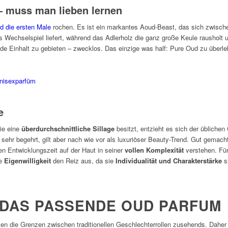
– muss man lieben lernen
d die ersten Male
rochen. Es ist ein markantes Aoud-Beast, das sich zwisc
 Wechselspiel liefert, während das Adlerholz die ganz große Keule rausholt un
e Einhalt zu gebieten – zwecklos. Das einzige was half: Pure Oud zu überleb
e
ie eine
überdurchschnittliche Sillage
besitzt, entzieht es sich der üblichen
sehr begehrt, gilt aber nach wie vor als luxuriöser Beauty-Trend. Gut gemach
gen Entwicklungszeit auf der Haut in seiner
vollen Komplexität
verstehen. Für
se
Eigenwilligkeit
den Reiz aus, da sie
Individualität und Charakterstärke
s
E DAS PASSENDE OUD PARFUM
en die Grenzen zwischen traditionellen Geschlechterrollen zusehends. Dahe