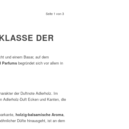
Seite 1 von 3
SKLASSE DER
cht und einem Basar, auf dem
 Parfums
begründet sich vor allem in
Charakter der Duftnote Adlerholz. Im
n Adlerholz-Duft Ecken und Kanten, die
markante,
holzig-balsamische Aroma
,
wöhnlicher Düfte hinausgeht, ist an dem