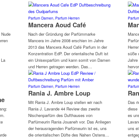
Parfum Damen
,
Parfum Herren
Parfu
Mancera Aoud Café
Man
d Nude
Nach der Gründung der Parfümmarke
Mancer
erren
Mancera im Jahre 2008 erschien im Jahre
Parfü
2013 das Mancera Aoud Café Parfum in der
Herre
Konzentration EdP. Der orientalische Duft ist
süße 
 La
ein Unisexparfüm und kann somit von Damen
Jahre
und Herren getragen werden. Das…
hervor
Parfum Damen
,
Parfum Herren
Parfu
Rania J. Ambre Loup
Ran
ne
Mit Rania J. Ambre Loup stellen wir nach
Das ri
ang:
Rania J. Lavande 44 Review das zweite
diese
um.
Nischenparfüm des Dufthauses von
es un
te
Parfümeurin Rania Jouaneh vor. Das Anliegen
Lavan
der herausragenden Parfümeurin ist es, uns
uns e
urde
die orientalischen Düfte des Nahen Ostens…
entge