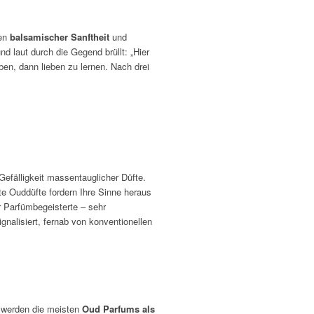
hen
balsamischer Sanftheit
und
d laut durch die Gegend brüllt: „Hier
en, dann lieben zu lernen. Nach drei
 Gefälligkeit massentauglicher Düfte.
te Ouddüfte fordern Ihre Sinne heraus
 Parfümbegeisterte – sehr
ignalisiert, fernab von konventionellen
r werden die meisten
Oud Parfums als