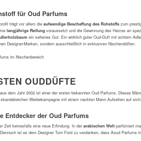
hstoff für Oud Parfums
ofil trägt vor allem die
aufwendige Beschaffung des Rohstoffs
zum presti
eine
langjährige Reifung
voraussetzt und die Gewinnung des Harzes an spez
Adlerholzbaum
ein seltenes Gut. Ein wirklich guter Oud-Duft mit echtem Adle
hen Designer-Marken, sondern ausschließlich in exklusiven Nischendüften.
STEN OUDDÜFTE
aus dem Jahr 2002 ist einer der ersten bekannten Oud Parfums. Dieses Mä
s) skandalreichen Werbekampagne mit einem nackten Mann Aufsehen auf sich
he Entdecker der Oud Parfums
r Zeit keinesfalls eine neue Erfindung. In der
arabischen Welt
parfümiert man
. Dennoch ist es dem Designer Tom Ford zu verdanken, dass Aoud Parfums 