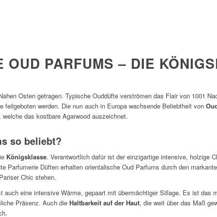
E OUD PARFUMS – DIE KÖNIG
ahen Osten getragen. Typische Ouddüfte verströmen das Flair von 1001 Na
 feilgeboten werden. Die nun auch in Europa wachsende Beliebtheit von
Oud
, welche das kostbare Agarwood auszeichnet.
s so beliebt?
die
Königsklasse
. Verantwortlich dafür ist der einzigartige intensive, holzige 
te Parfumerie Düften erhalten orientalische Oud Parfums durch den markante
Pariser Chic stehen.
 auch eine intensive Wärme, gepaart mit übermächtiger Sillage. Es ist das 
liche Präsenz. Auch die
Haltbarkeit auf der Haut
, die weit über das Maß ge
ch.