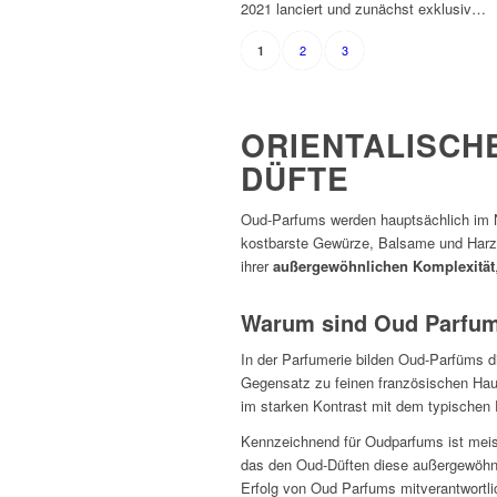
2021 lanciert und zunächst exklusiv…
2
3
1
ORIENTALISCH
DÜFTE
Oud-Parfums werden hauptsächlich im N
kostbarste Gewürze, Balsame und Harze
ihrer
außergewöhnlichen Komplexität
Warum sind Oud Parfum
In der Parfumerie bilden Oud-Parfüms 
Gegensatz zu feinen französischen Hau
im starken Kontrast mit dem typischen 
Kennzeichnend für Oudparfums ist meist
das den Oud-Düften diese außergewöhn
Erfolg von Oud Parfums mitverantwortli