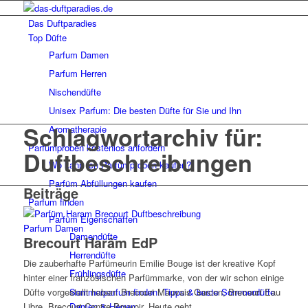
Das Duftparadies
Top Düfte
Parfum Damen
Parfum Herren
Nischendüfte
Unisex Parfum: Die besten Düfte für Sie und Ihn
Schlagwortarchiv für:
Aromatherapie
Parfümproben kostenlos anfordern
Duftbeschreibungen
Wo kann ich Parfümproben kaufen?
Parfüm Abfüllungen kaufen
Beiträge
Parfum finden
Parfüm Eigenschaften
Parfum Damen
Damendüfte
Brecourt Harâm EdP
Herrendüfte
Die zauberhafte Parfümeurin Emilie Bouge ist der kreative Kopf
Frühlingsdüfte
hinter einer französischen Parfümmarke, von der wir schon einige
Düfte vorgestellt haben: Brecourt Mauvais Garcon, Brecourt Eau
Sommerparfum finden: Tipps & beste Sommerdüfte
Libre, Brecourt Contre Pouvoir. Heute geht…
Damen & Herren