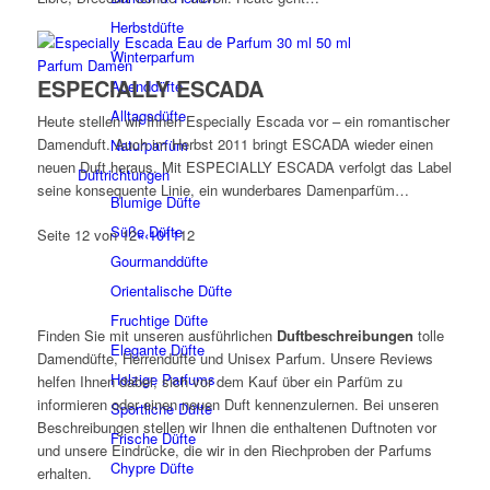
Herbstdüfte
Winterparfum
Parfum Damen
ESPECIALLY ESCADA
Abenddüfte
Alltagsdüfte
Heute stellen wir Ihnen Especially Escada vor – ein romantischer
Damenduft. Auch im Herbst 2011 bringt ESCADA wieder einen
Naturparfüm
neuen Duft heraus. Mit ESPECIALLY ESCADA verfolgt das Label
Duftrichtungen
seine konsequente Linie, ein wunderbares Damenparfüm…
Blumige Düfte
Süße Düfte
Seite 12 von 12
«
‹
10
11
12
Gourmanddüfte
Orientalische Düfte
Fruchtige Düfte
Finden Sie mit unseren ausführlichen
Duftbeschreibungen
tolle
Elegante Düfte
Damendüfte, Herrendüfte und Unisex Parfum. Unsere Reviews
Holzige Parfums
helfen Ihnen dabei, sich vor dem Kauf über ein Parfüm zu
informieren oder einen neuen Duft kennenzulernen. Bei unseren
Sportliche Düfte
Beschreibungen stellen wir Ihnen die enthaltenen Duftnoten vor
Frische Düfte
und unsere Eindrücke, die wir in den Riechproben der Parfums
Chypre Düfte
erhalten.