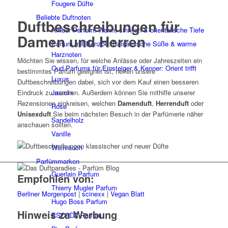
Fougere Düfte
Beliebte Duftnoten
Duftbeschreibungen für
Amber Parfum: Warm, sinnlich & orientalische Tiefe
Damen und Herren
Parfum mit Benzoe: Balsamische Süße & warme
Harznoten
Möchten Sie wissen, für welche Anlässe oder Jahreszeiten ein
Oud Parfums für Einsteiger & Kenner: Orient trifft
bestimmtes Parfüm geeignet ist, helfen unsere
Luxus
Duftbeschreibungen dabei, sich vor dem Kauf einen besseren
Jasmin
Eindruck zu machen. Außerdem können Sie mithilfe unserer
Rezensionen einkreisen, welchen
Damenduft
,
Herrenduft
oder
Rose
Unisexduft
Sie beim nächsten Besuch in der Parfümerie näher
Sandelholz
anschauen sollten.
Vanille
Weihrauch
Parfümmarken
Guerlain Parfum
Empfohlen von:
Thierry Mugler Parfum
Berliner Morgenpost
|
scinexx
|
Vegan Blatt
Hugo Boss Parfum
Hinweis zu Werbung
ESCADA Parfum