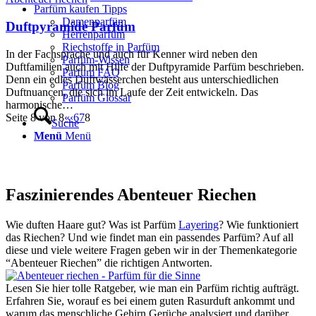
Parfüm kaufen Tipps
Damenparfüm
Duftpyramide Parfüm
Herrenparfüm
Riechstoffe in Parfüm
In der Fachsprache und auch für Kenner wird neben den
Parfüm-Wissen
Duftfamilien auch mit Hilfe der Duftpyramide Parfüm beschrieben.
Parfum FAQ
Denn ein edles Duftwässerchen besteht aus unterschiedlichen
Parfüm Blog
Duftnuancen, die sich im Laufe der Zeit entwickeln. Das
Parfüm Glossar
harmonische…
Seite 8 von 8
«
‹
6
7
8
Suche
Menü
Menü
Faszinierendes Abenteuer Riechen
Wie duften Haare gut? Was ist Parfüm
Layering
? Wie funktioniert
das Riechen? Und wie findet man ein passendes Parfüm? Auf all
diese und viele weitere Fragen geben wir in der Themenkategorie
“Abenteuer Riechen” die richtigen Antworten.
Lesen Sie hier tolle Ratgeber, wie man ein Parfüm richtig aufträgt.
Erfahren Sie, worauf es bei einem guten Rasurduft ankommt und
warum das menschliche Gehirn Gerüche analysiert und darüber