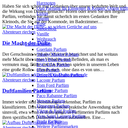
Harznoten
Haben Sie sich schon mal Gedanken über unsere beduftete Welt und
Oud Parfums für Einsteiger & Kenner: Orient trifft
die Wirkung von Düften gemacht? Hören oder lesen Sie den Begriff
Luxus
Parfüm, verbinden Sie damit sicherlich im ersten Gedanken Ihre
Jasmin
Kleinods, die Sie auf der Kommode, im Badezimmer…
Rose
Sandelholz
Abenteuer riechen
Vanille
Weihrauch
Die Macht der Düfte
Parfümmarken
Guerlain Parfum
Der Geruchssinn wird als Olfaktorik bezeichnet und hat weitaus
Thierry Mugler Parfum
mehr Macht über unser Verhalten und Befinden, als man es
Hugo Boss Parfum
vermuten mag. Düfte und das Riechen spielen in unserem Leben
ESCADA Parfum
eine große Rolle – oftmals auch, ohne dass es von uns…
Dior Parfum
Dolce & Gabbana Parfum
Abenteuer riechen
Lacoste Parfum
Tom Ford Parfüm
Duftfamilien Parfüm
Lancome Parfum
Paco Rabanne Parfüm
Versace Parfum
Immer wieder sind Bemühungen erkennbar, Parfüm zu
Florascent Parfum
klassifizieren. Dies wäre für manche praktische Anwendung sicher
Viktor & Rolf Parfüm
sinnvoll, etwa wenn es drum ginge, in Parfümerien Parfüms nach
Yves Saint Laurent Parfüm
ihren spezifischen Duftnoten sortiert aufzustellen. Eine…
Prada Parfüm
Weitere Parfümmarken
Abenteuer riechen