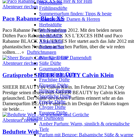
Herrendüfte
Abenteuer riechen
Frühlingsdüfte
Sommerparfum finden: Tipps & beste
Paco Rabanne Black XS
Sommerdüfte Damen & Herren
Herbstdüfte
Winterparfum
Paco Rabanne Parfüm Neuheiten 2012. Mit den beiden neuen
Abenddüfte
Düften Paco Rabanne BLACK XS L´EXCES HIM und Paco
Alltagsdüfte
Rabanne BLACK XS L´EXCES Her startet auch das Jahr 2012 mit
Naturparfüm
phantastischen Neuheiten in Sachen Parfüm, über die wir reden
Duftrichtungen
sollten.…
Blumige Düfte
Süße Düfte
Abenteuer riechen
Gourmanddüfte
Orientalische Düfte
Gratisprobe SHEER BEAUTY Calvin Klein
Fruchtige Düfte
Elegante Düfte
SHEER BEAUTY by Calvin Klein. Im Februar 2012 hat Coty
Holzige Parfums
Prestige seinen neuen Duft SHEER BEAUTY by Calvin Klein
Sportliche Düfte
gelaunched. Der Name des neuen Parfüms erinnert sehr an das
Frische Düfte
Damenparfüm BEAUTY und auch im Design der Flakons tragen
Chypre Düfte
sie beide…
Fougere Düfte
Beliebte Duftnoten
Abenteuer riechen
Amber Parfum: Warm, sinnlich & orientalische
Tiefe
Beduftete Welt
Parfum mit Benzoe: Balsamische Süße & warme