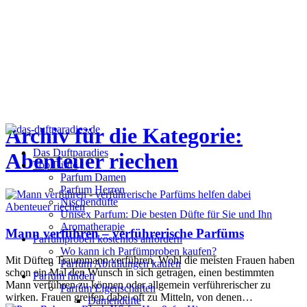
Archiv für die Kategorie:
Das Duftparadies
Abenteuer riechen
Top Düfte
Parfum Damen
Parfum Herren
Nischendüfte
Abenteuer riechen
Unisex Parfum: Die besten Düfte für Sie und Ihn
Aromatherapie
Mann verführen – verführerische Parfüms
Parfümproben kostenlos anfordern
Wo kann ich Parfümproben kaufen?
Mit Düften Traummann verführen. Wohl die meisten Frauen haben
Parfüm Abfüllungen kaufen
schon ein Mal den Wunsch in sich getragen, einen bestimmten
Parfum finden
Mann verführen zu können oder allgemein verführerischer zu
Parfüm Eigenschaften
wirken. Frauen greifen dabei oft zu Mitteln, von denen…
Damendüfte