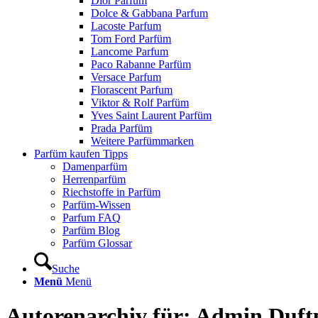
Dior Parfum
Dolce & Gabbana Parfum
Lacoste Parfum
Tom Ford Parfüm
Lancome Parfum
Paco Rabanne Parfüm
Versace Parfum
Florascent Parfum
Viktor & Rolf Parfüm
Yves Saint Laurent Parfüm
Prada Parfüm
Weitere Parfümmarken
Parfüm kaufen Tipps
Damenparfüm
Herrenparfüm
Riechstoffe in Parfüm
Parfüm-Wissen
Parfum FAQ
Parfüm Blog
Parfüm Glossar
Suche
Menü
Menü
Autorenarchiv für: Admin Duft