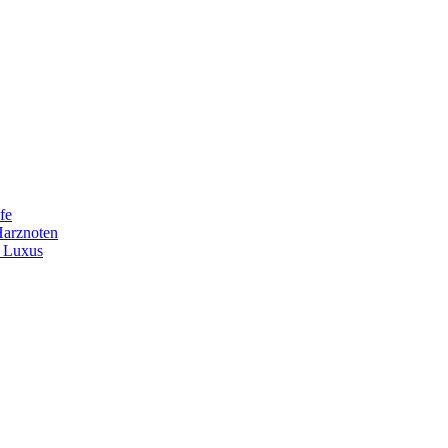
fe
Harznoten
t Luxus