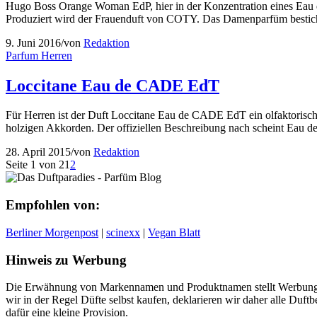
Hugo Boss Orange Woman EdP, hier in der Konzentration eines Eau de
Produziert wird der Frauenduft von COTY. Das Damenparfüm besticht 
9. Juni 2016
/
von
Redaktion
Parfum Herren
Loccitane Eau de CADE EdT
Für Herren ist der Duft Loccitane Eau de CADE EdT ein olfaktorische
holzigen Akkorden. Der offiziellen Beschreibung nach scheint Eau 
28. April 2015
/
von
Redaktion
Seite 1 von 2
1
2
Empfohlen von:
Berliner Morgenpost
|
scinexx
|
Vegan Blatt
Hinweis zu Werbung
Die Erwähnung von Markennamen und Produktnamen stellt Werbung 
wir in der Regel Düfte selbst kaufen, deklarieren wir daher alle Du
dafür eine kleine Provision.