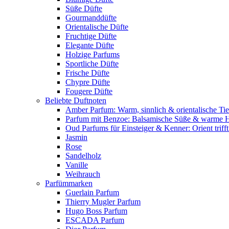
Süße Düfte
Gourmanddüfte
Orientalische Düfte
Fruchtige Düfte
Elegante Düfte
Holzige Parfums
Sportliche Düfte
Frische Düfte
Chypre Düfte
Fougere Düfte
Beliebte Duftnoten
Amber Parfum: Warm, sinnlich & orientalische Tie
Parfum mit Benzoe: Balsamische Süße & warme 
Oud Parfums für Einsteiger & Kenner: Orient triff
Jasmin
Rose
Sandelholz
Vanille
Weihrauch
Parfümmarken
Guerlain Parfum
Thierry Mugler Parfum
Hugo Boss Parfum
ESCADA Parfum