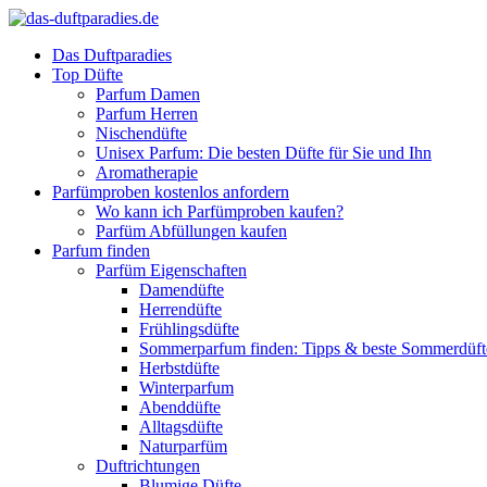
Das Duftparadies
Top Düfte
Parfum Damen
Parfum Herren
Nischendüfte
Unisex Parfum: Die besten Düfte für Sie und Ihn
Aromatherapie
Parfümproben kostenlos anfordern
Wo kann ich Parfümproben kaufen?
Parfüm Abfüllungen kaufen
Parfum finden
Parfüm Eigenschaften
Damendüfte
Herrendüfte
Frühlingsdüfte
Sommerparfum finden: Tipps & beste Sommerdüf
Herbstdüfte
Winterparfum
Abenddüfte
Alltagsdüfte
Naturparfüm
Duftrichtungen
Blumige Düfte