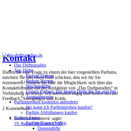
Kontakt
Das Duftparadies
Top Düfte
Haben Sie eine Frage zu einem der hier vorgestellten Parfums,
Parfum Damen
möchten Sie uns einen Duft schicken, den wir für Sie
Parfum Herren
rezensieren? Nutzen Sie bitte die Möglichkeit, sich über das
Nischendüfte
Kontaktformular mit der Redaktion von „Das Duftparadies“ in
Unisex Parfum: Die besten Düfte für Sie und Ihn
Verbindung zu setzen. Wir antworten zügig und freuen uns auf
Aromatherapie
Feedback, Anregungen und Kritik.
Parfümproben kostenlos anfordern
Wo kann ich Parfümproben kaufen?
2
Kommentare
Parfüm Abfüllungen kaufen
Parfum finden
natascha hasanovic
sagte:
Parfüm Eigenschaften
19. Januar 2014 um 17:55
Damendüfte