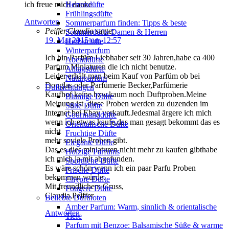
Herrendüfte
ich freue mich danke
Frühlingsdüfte
Antworten
Sommerparfum finden: Tipps & beste
Peiffer,Claudia
sagte:
Sommerdüfte Damen & Herren
19. Mai 2015 um 12:57
Herbstdüfte
Winterparfum
Ich bin Parfüm Liebhaber seit 30 Jahren,habe ca 400
Abenddüfte
Parfum Miniaturen die ich nicht benutze.
Alltagsdüfte
Leider erhält man beim Kauf von Parfüm ob bei
Naturparfüm
Douglas oder Parfümerie Becker,Parfümerie
Duftrichtungen
Kaufhof keine bzw.kaum noch Duftproben.Meine
Blumige Düfte
Meinung ist ,diese Proben werden zu duzenden im
Süße Düfte
Internet bei Ebay verkauft.Jedesmal ärgere ich mich
Gourmanddüfte
wenn ich etwas kaufe,das man gesagt bekommt das es
Orientalische Düfte
nicht
Fruchtige Düfte
mehr soviele Proben gibt.
Elegante Düfte
Das es dies miniaturen nicht mehr zu kaufen gibthabe
Holzige Parfums
ich mich ja mit abgefunden.
Sportliche Düfte
Es wäre schön wenn ich ein paar Parfu Proben
Frische Düfte
bekommen würde.
Chypre Düfte
Mit freundlichem Gruss,
Fougere Düfte
Claudia,Peiffer
Beliebte Duftnoten
Amber Parfum: Warm, sinnlich & orientalische
Antworten
Tiefe
Parfum mit Benzoe: Balsamische Süße & warme