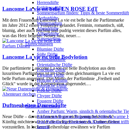
Herrendüfte
Frühlingsdüfte
Lancome La vie est belle EN ROSE EdT
Sommerparfum finden: Tipps & beste Sommerdüf
Herbstdüfte
Mit dem Frauenduft Lancome La vie est belle hat die Parfümmarke
Winterparfum
im Jahre 2012 einen Volltreffer gelandet. Feminin, romantisch, süß,
Abenddüfte
blumig, aber auch fruchtig und pudrig vereint dieses Parfüm alles,
Alltagsdüfte
was das Herz begehrt. Neues Jahr, neuer…
Naturparfüm
Duftrichtungen
Parfum Damen
Blumige Düfte
Süße Düfte
Lancome La vie est belle Bodylotion
Gourmanddüfte
Orientalische Düfte
Die parfümierte Lancome La vie est belle Bodylotion aus dem
Fruchtige Düfte
luxuriösen Parfümhaus ist im Duft dem gleichnamigen La vie est
Elegante Düfte
belle Parfum angepasst. Das Motto der Parfümlinie „Freiheit und
Holzige Parfums
Glück“ wurde in der Körperlotion abgerundet.…
Sportliche Düfte
Frische Düfte
Abenteuer riechen
Chypre Düfte
Fougere Düfte
Duftneuheiten Damendüfte
Beliebte Duftnoten
Amber Parfum: Warm, sinnlich & orientalische Tie
Neue Düfte – davon können wir gar nicht genug bekommen!
Parfum mit Benzoe: Balsamische Süße & warme 
Künftig möchten wir hier die Gelegenheit nutzen, Duftneuheiten
Oud Parfums für Einsteiger & Kenner: Orient triff
vorzustellen. In lockerer Reihenfolge erwähnen wir Parfüm
Jasmin