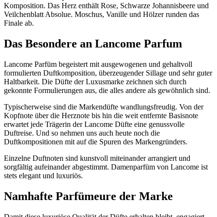
Komposition. Das Herz enthält Rose, Schwarze Johannisbeere und
Veilchenblatt Absolue. Moschus, Vanille und Hölzer runden das
Finale ab.
Das Besondere an Lancome Parfum
Lancome Parfüm begeistert mit ausgewogenen und gehaltvoll
formulierten Duftkomposition, überzeugender Sillage und sehr guter
Haltbarkeit. Die Düfte der Luxusmarke zeichnen sich durch
gekonnte Formulierungen aus, die alles andere als gewöhnlich sind.
Typischerweise sind die Markendüfte wandlungsfreudig. Von der
Kopfnote über die Herznote bis hin die weit entfernte Basisnote
erwartet jede Trägerin der Lancome Düfte eine genussvolle
Duftreise. Und so nehmen uns auch heute noch die
Duftkompositionen mit auf die Spuren des Markengründers.
Einzelne Duftnoten sind kunstvoll miteinander arrangiert und
sorgfältig aufeinander abgestimmt. Damenparfüm von Lancome ist
stets elegant und luxuriös.
Namhafte Parfümeure der Marke
Damit diese luxuriöse Qualität der Düfte erhalten bleibt, engagiert