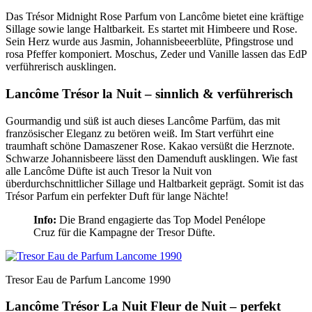
Das Trésor Midnight Rose Parfum von Lancôme bietet eine kräftige
Sillage sowie lange Haltbarkeit. Es startet mit Himbeere und Rose.
Sein Herz wurde aus Jasmin, Johannisbeeerblüte, Pfingstrose und
rosa Pfeffer komponiert. Moschus, Zeder und Vanille lassen das EdP
verführerisch ausklingen.
Lancôme Trésor la Nuit – sinnlich & verführerisch
Gourmandig und süß ist auch dieses Lancôme Parfüm, das mit
französischer Eleganz zu betören weiß. Im Start verführt eine
traumhaft schöne Damaszener Rose. Kakao versüßt die Herznote.
Schwarze Johannisbeere lässt den Damenduft ausklingen. Wie fast
alle Lancôme Düfte ist auch Tresor la Nuit von
überdurchschnittlicher Sillage und Haltbarkeit geprägt. Somit ist das
Trésor Parfum ein perfekter Duft für lange Nächte!
Info:
Die Brand engagierte das Top Model Penélope
Cruz für die Kampagne der Tresor Düfte.
Tresor Eau de Parfum Lancome 1990
Lancôme Trésor La Nuit Fleur de Nuit – perfekt