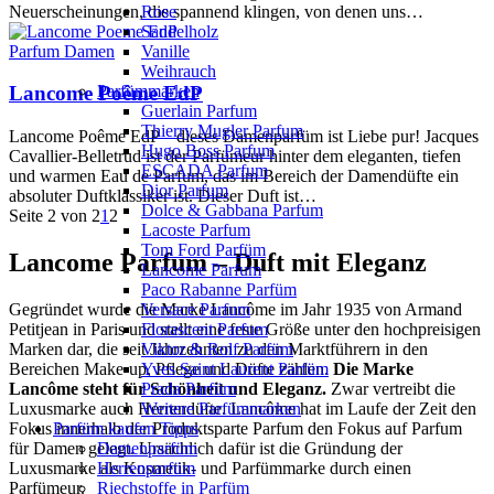
Neuerscheinungen, die spannend klingen, von denen uns…
Rose
Sandelholz
Parfum Damen
Vanille
Weihrauch
Parfümmarken
Lancome Poême EdP
Guerlain Parfum
Thierry Mugler Parfum
Lancome Poême EdP – dieses Damenparfüm ist Liebe pur! Jacques
Hugo Boss Parfum
Cavallier-Belletrud ist der Parfümeur hinter dem eleganten, tiefen
ESCADA Parfum
und warmen Eau de Parfum, das im Bereich der Damendüfte ein
Dior Parfum
absoluter Duftklassiker ist. Dieser Duft ist…
Dolce & Gabbana Parfum
Seite 2 von 2
1
2
Lacoste Parfum
Tom Ford Parfüm
Lancome Parfum – Duft mit Eleganz
Lancome Parfum
Paco Rabanne Parfüm
Gegründet wurde die Marke Lancôme im Jahr 1935 von Armand
Versace Parfum
Petitjean in Paris und stellt eine feste Größe unter den hochpreisigen
Florascent Parfum
Marken dar, die seit Jahrzehnten zu den Marktführern in den
Viktor & Rolf Parfüm
Bereichen Make-up, Pflege und Düfte zählen.
Die Marke
Yves Saint Laurent Parfüm
Lancôme steht für Schönheit und Eleganz.
Zwar vertreibt die
Prada Parfüm
Luxusmarke auch Herrendüfte. Lancôme hat im Laufe der Zeit den
Weitere Parfümmarken
Fokus innerhalb der Produktsparte Parfum den Fokus auf Parfum
Parfüm kaufen Tipps
für Damen gelegt. Ursächlich dafür ist die Gründung der
Damenparfüm
Luxusmarke als Kosmetik- und Parfümmarke durch einen
Herrenparfüm
Parfümeur.
Riechstoffe in Parfüm