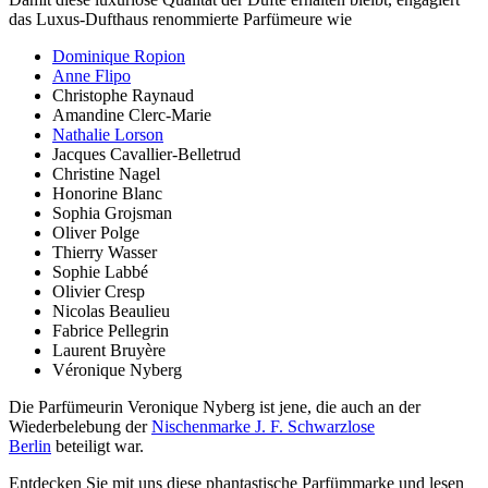
das Luxus-Dufthaus renommierte Parfümeure wie
Dominique Ropion
Anne Flipo
Christophe Raynaud
Amandine Clerc-Marie
Nathalie Lorson
Jacques Cavallier-Belletrud
Christine Nagel
Honorine Blanc
Sophia Grojsman
Oliver Polge
Thierry Wasser
Sophie Labbé
Olivier Cresp
Nicolas Beaulieu
Fabrice Pellegrin
Laurent Bruyère
Véronique Nyberg
Die Parfümeurin Veronique Nyberg ist jene, die auch an der
Wiederbelebung der
Nischenmarke J. F. Schwarzlose
Berlin
beteiligt war.
Entdecken Sie mit uns diese phantastische Parfümmarke und lesen