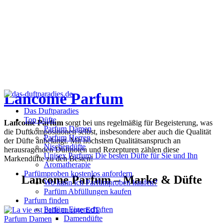
Lancome Parfum
Das Duftparadies
Top Düfte
Lancome Parfum
sorgt bei uns regelmäßig für Begeisterung, was
Parfum Damen
die Duftkompositionen selbst, insbesondere aber auch die Qualität
Parfum Herren
der Düfte anbelangt. Mit höchstem Qualitätsanspruch an
Nischendüfte
herausragenden Duftnoten und Rezepturen zählen diese
Unisex Parfum: Die besten Düfte für Sie und Ihn
Markendüfte zu den Besten!
Aromatherapie
Parfümproben kostenlos anfordern
Lancome Parfum – Marke & Düfte
Wo kann ich Parfümproben kaufen?
Parfüm Abfüllungen kaufen
Parfum finden
Parfüm Eigenschaften
Damendüfte
Parfum Damen