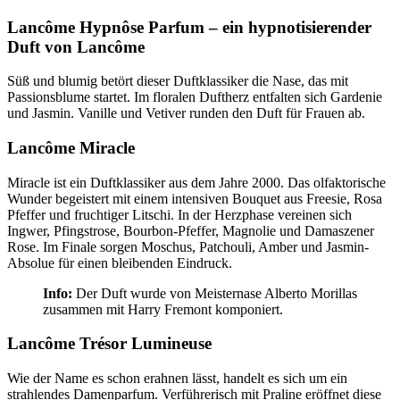
Lancôme Hypnôse Parfum – ein hypnotisierender
Duft von Lancôme
Süß und blumig betört dieser Duftklassiker die Nase, das mit
Passionsblume startet. Im floralen Duftherz entfalten sich Gardenie
und Jasmin. Vanille und Vetiver runden den Duft für Frauen ab.
Lancôme Miracle
Miracle ist ein Duftklassiker aus dem Jahre 2000. Das olfaktorische
Wunder begeistert mit einem intensiven Bouquet aus Freesie, Rosa
Pfeffer und fruchtiger Litschi. In der Herzphase vereinen sich
Ingwer, Pfingstrose, Bourbon-Pfeffer, Magnolie und Damaszener
Rose. Im Finale sorgen Moschus, Patchouli, Amber und Jasmin-
Absolue für einen bleibenden Eindruck.
Info:
Der Duft wurde von Meisternase Alberto Morillas
zusammen mit Harry Fremont komponiert.
Lancôme Trésor Lumineuse
Wie der Name es schon erahnen lässt, handelt es sich um ein
strahlendes Damenparfum. Verführerisch mit Praline eröffnet diese