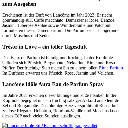
zum Ausgehen
Erschienen ist der Duft von Lancôme im Jahr 2023. Er riecht
gourmandig-süß. Caffè macchiato, Damaszener Rose, Benzoe,
Jasmin, Tuberose Asolue sowie Wunderblume und Patchouli
formulieren dieses Damenparfum. Die Parfumbasis ist abgerundet
durch Moschus und Zeder.
Trésor in Love – ein toller Tagesduft
Das Eaux de Parfum ist blumig und fruchtig. In der Kopfnote
befinden sich Pfirsich, Bergamotte, Nektarine, Birne und Rosa
Pfeffer. Der fruchtige Start macht ihn zu einem tollen
Birne Parfum
.
Im Duftherz erwartet uns Pfirsich, Rose, Jasmin und Veilchen.
Lancôme Idôle Aura Eau de Parfum Spray
Im Jahre 2021 erschien dieser blumige und süße Flanker. In der
Kopfnote begegnet uns ein fruchtig-salziger Akkord aus Fleur de
Sel und Bergamotte. Das blumige Herz versprüht mit Rosenduft
zeitlose Eleganz. Heliotrop, Bourbon-Vanille und Moschus lassen
dieses EdP nach vielen Stunden ausklingen.