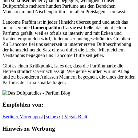
und so konsequenter Qualität begegnet, wenngleich unser
Duftportfolio mehrere hundert Parfüme aus den Bereichen
Mainstream und Nischenparfüm – in allen Preislagen – umfasst.
Lancome Parfüm ist in jeder Hinsicht überzeugend und auch das
polarisierende
Damenparfüm La vie est belle
, das nicht jedem
Parfumo gefällt, weil es oft als zu intensiv und mit Ecken und
Kanten empfunden wird, findet unser uneingeschränktes Gefallen.
Zu Lancome fiel uns seinerzeit in unserer ersten Duftbeschreibung
der kennzeichnende Satz ein: so duftet die Liebe. Mit gleichem
Verständnis begegnen uns Lancome Düfte seit jeher.
Gibt es einen Kritikpunkt, ist es der, dass die Parfümmarke die
Herren sträflichst vernachlässigt. Wie gerne würden wir im Alltag
und zu besonderen Anlässen Männern begegnen, die eines der tollen
Parfums der Luxusmarke tragen.
Empfohlen von:
Berliner Morgenpost
|
scinexx
|
Vegan Blatt
Hinweis zu Werbung