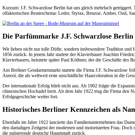
Kurzum: J.F. Schwarzlose Berlin hat uns gleich mehrfach getriggert. 
olfaktorischen Beuteschema: Leder, Styrax, Benzoe, Amber, Oud, Sand
Die Parfümmarke J.F. Schwarzlose Berlin
Wir lieben nicht nur tolle Düfte, sondern insbesondere Tradition und 
1856 zurück. In jenem Jahr startete der Klavierbauer Joachim Friedr
Klavierbauers, heiratete später Paul Köthner, der die Geschäfte des 
Am Berliner Gendarmenmarkt startete die Firma J.F. Schwarzlose Söhn
Aureol, die als weltweit erste unschädliche Haarcoloration in die Ges
Der internationale Erfolg blieb nicht aus. Ab 1902 folgte die Expans
chinesischen Hochadel breit. Ab dem Jahr 1922 trug die Firma den N
Erfolgsgeschichte weiter fort.
Historisches Berliner Kennzeichen als Na
Ebenfalls im Jahre 1922 lancierte das Familienunternehmen das Damen
den damaligen Zeitgeist der modernen und motorisierten Frau. Doch ni
die pulsierende deutsche Hauptstadt zurück.