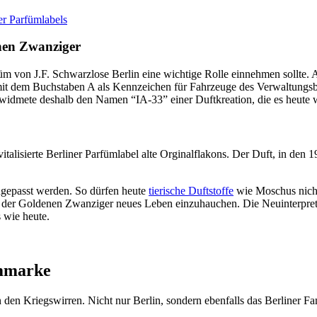
nen Zwanziger
füm von J.F. Schwarzlose Berlin eine wichtige Rolle einnehmen sollte.
 mit dem Buchstaben A als Kennzeichen für Fahrzeuge des Verwaltungsbe
widmete deshalb den Namen “IA-33” einer Duftkreation, die es heute w
talisierte Berliner Parfümlabel alte Orginalflakons. Der Duft, in den 1
ngepasst werden. So dürfen heute
tierische Duftstoffe
wie Moschus nicht
 der Goldenen Zwanziger neues Leben einzuhauchen. Die Neuinterpreta
 wie heute.
ümmarke
den Kriegswirren. Nicht nur Berlin, sondern ebenfalls das Berliner Fa