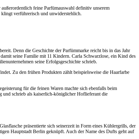
er außerordentlich feine Parfümauswahl definitiv unserem
klingt verführerisch und unwiderstehlich.
 bereit. Denn die Geschichte der Parfümmarke reicht bis in das Jahr
damit seine Familie mit 11 Kindern. Carla Schwarzlose, ein Kind des
ilienunternehmen seine Erfolgsgeschichte schrieb.
ndet. Zu den frühen Produkten zählt beispielsweise die Haarfarbe
Begeisterung für die feinen Waren machte sich ebenfalls beim
d schrieb als kaiserlich-königlicher Hoflieferant die
lasche präsentierte sich seinerzeit in Form eines Kühlergrills, der
istigen Hauptstadt Berlin geknüpft. Auch der Name des Dufts geht auf