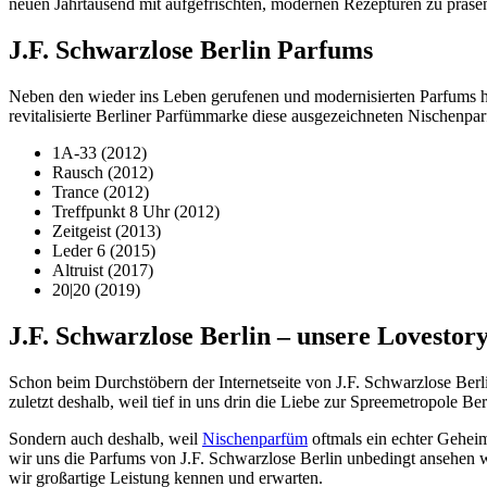
neuen Jahrtausend mit aufgefrischten, modernen Rezepturen zu präsen
J.F. Schwarzlose Berlin Parfums
Neben den wieder ins Leben gerufenen und modernisierten Parfums ha
revitalisierte Berliner Parfümmarke diese ausgezeichneten Nischenpar
1A-33 (2012)
Rausch (2012)
Trance (2012)
Treffpunkt 8 Uhr (2012)
Zeitgeist (2013)
Leder 6 (2015)
Altruist (2017)
20|20 (2019)
J.F. Schwarzlose Berlin – unsere Lovestor
Schon beim Durchstöbern der Internetseite von J.F. Schwarzlose Berl
zuletzt deshalb, weil tief in uns drin die Liebe zur Spreemetropole B
Sondern auch deshalb, weil
Nischenparfüm
oftmals ein echter Geheim
wir uns die Parfums von J.F. Schwarzlose Berlin unbedingt ansehen w
wir großartige Leistung kennen und erwarten.