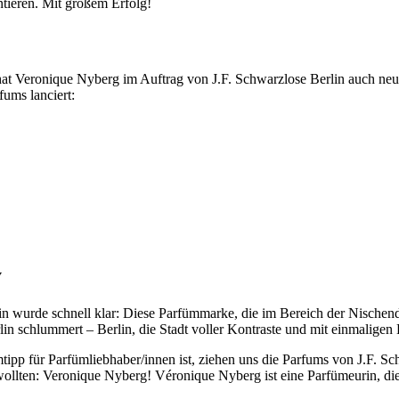
tieren. Mit großem Erfolg!
t Veronique Nyberg im Auftrag von J.F. Schwarzlose Berlin auch neue
fums lanciert:
y
in wurde schnell klar: Diese Parfümmarke, die im Bereich der Nischendü
erlin schlummert – Berlin, die Stadt voller Kontraste und mit einmaligen
tipp für Parfümliebhaber/innen ist, ziehen uns die Parfums von J.F. S
ollten: Veronique Nyberg! Véronique Nyberg ist eine Parfümeurin, die