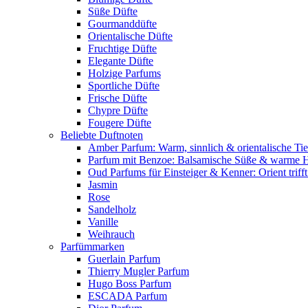
Süße Düfte
Gourmanddüfte
Orientalische Düfte
Fruchtige Düfte
Elegante Düfte
Holzige Parfums
Sportliche Düfte
Frische Düfte
Chypre Düfte
Fougere Düfte
Beliebte Duftnoten
Amber Parfum: Warm, sinnlich & orientalische Tie
Parfum mit Benzoe: Balsamische Süße & warme 
Oud Parfums für Einsteiger & Kenner: Orient triff
Jasmin
Rose
Sandelholz
Vanille
Weihrauch
Parfümmarken
Guerlain Parfum
Thierry Mugler Parfum
Hugo Boss Parfum
ESCADA Parfum