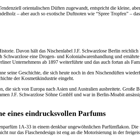
Tendenziell orientalischen Düften zugewandt, entspricht die kleine, ab
elholz – aber auch so exotische Duftnoten wie “Spree Tropfen” – das 
Historie. Davon hält das Nischenlabel J.F. Schwarzlose Berlin reichlich
ich Schwarzlose eine Drogen- und Kolonialwarenhandlung und ernährte 
Berliner Unternehmens ab 1897 weiterführte und das auch fortan als Fam
e seine Geschichte, die sich heute noch in den Nischendüften wiederfi
chichte der Kosmetikindustrie eingeht.
ion, die sich von Europa nach Asien und Australien ausbreitete. Große 
amen J.F. Schwarzlose Söhne GmbH und war in Berlin-Moabit ansässig un
me eines eindrucksvollen Parfums
parfüm 1A-33 in einem denkbar ungewöhnlichen Parfümflakon. Die Glasf
cht nur das Flaschendesign ist eng an die Motorisierung in der freige