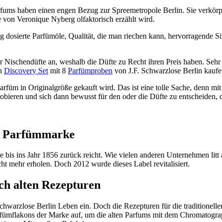
fums haben einen engen Bezug zur Spreemetropole Berlin. Sie verkörper
e von Veronique Nyberg olfaktorisch erzählt wird.
 dosierte Parfümöle, Qualität, die man riechen kann, hervorragende Si
Nischendüfte an, weshalb die Düfte zu Recht ihren Preis haben. Sehr sc
in
Discovery Set
mit 8
Parfümproben
von J.F. Schwarzlose Berlin kauf
Parfüm in Originalgröße gekauft wird. Das ist eine tolle Sache, denn m
bieren und sich dann bewusst für den oder die Düfte zu entscheiden, d
he Parfümmarke
e bis ins Jahr 1856 zurück reicht. Wie vielen anderen Unternehmen litt
ht mehr erholen. Doch 2012 wurde dieses Label revitalisiert.
ach alten Rezepturen
Schwarzlose Berlin Leben ein. Doch die Rezepturen für die traditione
rfümflakons der Marke auf, um die alten Parfums mit dem Chromatograp