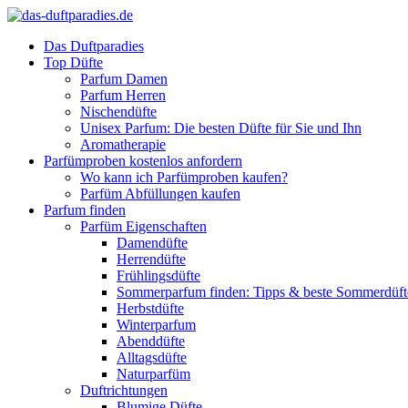
Das Duftparadies
Top Düfte
Parfum Damen
Parfum Herren
Nischendüfte
Unisex Parfum: Die besten Düfte für Sie und Ihn
Aromatherapie
Parfümproben kostenlos anfordern
Wo kann ich Parfümproben kaufen?
Parfüm Abfüllungen kaufen
Parfum finden
Parfüm Eigenschaften
Damendüfte
Herrendüfte
Frühlingsdüfte
Sommerparfum finden: Tipps & beste Sommerdüf
Herbstdüfte
Winterparfum
Abenddüfte
Alltagsdüfte
Naturparfüm
Duftrichtungen
Blumige Düfte