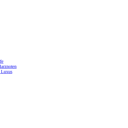
fe
Harznoten
t Luxus