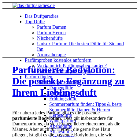
Das Duftparadies
Top Düfte
Parfum Damen
Parfum Herren
Nischendüfte
Unisex Parfum: Die besten Düfte für Sie und
Ihn
Aromatherapie
Parfümproben kostenlos anfordern
Wo kann ich Parfümproben kaufen?
Parfümierte Bodylotion:
Parfüm Abfüllungen kaufen
Parfum finden
Die perfekte Ergänzung zu
Parfüm Eigenschaften
Damendüfte
Ihrem Lieblingsduft
Herrendüfte
Frühlingsdüfte
Sommerparfum finden: Tipps & beste
Sommerdüfte Damen & Herren
Für nahezu jedes Parfüm gibt es die passende
Herbstdüfte
parfümierte Bodylotion
. Dies gilt insbesondere für
Winterparfum
Damenparfums, da sich Frauen lieber eincremen, als die
Abenddüfte
Männer. Aber auch für Herren, die gerne ihre Haut
Alltagsdüfte
pflegen, ist gibt es die passende Bodylotion, die wie