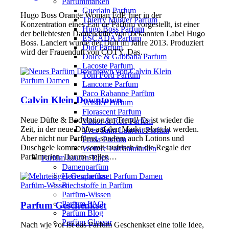
Parfümmarken
Guerlain Parfum
Hugo Boss Orange Woman EdP, hier in der
Thierry Mugler Parfum
Konzentration eines Eau de Parfum vorgestellt, ist einer
Hugo Boss Parfum
der beliebtesten Damendüfte vom bekannten Label Hugo
ESCADA Parfum
Boss. Lanciert wurde der Duft im Jahre 2013. Produziert
Dior Parfum
wird der Frauenduft von COTY. Das…
Dolce & Gabbana Parfum
Lacoste Parfum
Tom Ford Parfüm
Parfum Damen
Lancome Parfum
Paco Rabanne Parfüm
Calvin Klein Downtown
Versace Parfum
Florascent Parfum
Neue Düfte & Bodylotion im Trend! Es ist wieder die
Viktor & Rolf Parfüm
Zeit, in der neue Düfte auf den Markt gebracht werden.
Yves Saint Laurent Parfüm
Aber nicht nur Parfüms, sondern auch Lotions und
Prada Parfüm
Duschgele kommen somit taufrisch in die Regale der
Weitere Parfümmarken
Parfümerien. Darum stellen…
Parfüm kaufen Tipps
Damenparfüm
Herrenparfüm
Parfüm-Wissen
Riechstoffe in Parfüm
Parfüm-Wissen
Parfum FAQ
Parfum Geschenkset
Parfüm Blog
Parfüm Glossar
Nach wie vor ist das Parfum Geschenkset eine tolle Idee,