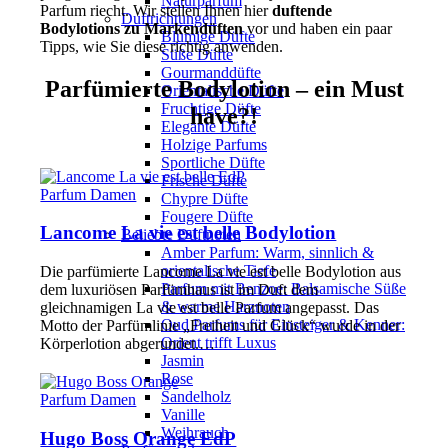
Naturparfüm
Parfum riecht. Wir stellen Ihnen hier
duftende
Duftrichtungen
Bodylotions zu Markendüften
vor und haben ein paar
Blumige Düfte
Tipps, wie Sie diese richtig anwenden.
Süße Düfte
Gourmanddüfte
Parfümierte Bodylotion – ein Must
Orientalische Düfte
Fruchtige Düfte
have?!
Elegante Düfte
Holzige Parfums
Sportliche Düfte
Frische Düfte
Parfum Damen
Chypre Düfte
Fougere Düfte
Lancome La vie est belle Bodylotion
Beliebte Duftnoten
Amber Parfum: Warm, sinnlich &
orientalische Tiefe
Die parfümierte Lancome La vie est belle Bodylotion aus
Parfum mit Benzoe: Balsamische Süße
dem luxuriösen Parfümhaus ist im Duft dem
& warme Harznoten
gleichnamigen La vie est belle Parfum angepasst. Das
Oud Parfums für Einsteiger & Kenner:
Motto der Parfümlinie „Freiheit und Glück“ wurde in der
Orient trifft Luxus
Körperlotion abgerundet.…
Jasmin
Rose
Sandelholz
Parfum Damen
Vanille
Weihrauch
Hugo Boss Orange EdP