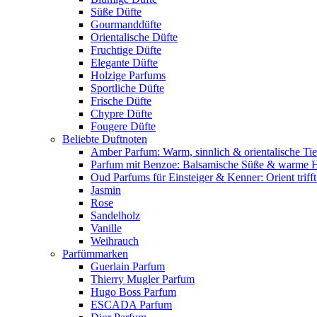
Süße Düfte
Gourmanddüfte
Orientalische Düfte
Fruchtige Düfte
Elegante Düfte
Holzige Parfums
Sportliche Düfte
Frische Düfte
Chypre Düfte
Fougere Düfte
Beliebte Duftnoten
Amber Parfum: Warm, sinnlich & orientalische Tie
Parfum mit Benzoe: Balsamische Süße & warme 
Oud Parfums für Einsteiger & Kenner: Orient triff
Jasmin
Rose
Sandelholz
Vanille
Weihrauch
Parfümmarken
Guerlain Parfum
Thierry Mugler Parfum
Hugo Boss Parfum
ESCADA Parfum