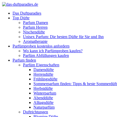
Das Duftparadies
Top Düfte
Parfum Damen
Parfum Herren
Nischendüfte
Unisex Parfum: Die besten Düfte für Sie und Ihn
Aromatherapie
Parfümproben kostenlos anfordern
Wo kann ich Parfümproben kaufen?
Parfüm Abfüllungen kaufen
Parfum finden
Parfüm Eigenschaften
Damendüfte
Herrendüfte
Frühlingsdüfte
Sommerparfum finden: Tipps & beste Sommerdüf
Herbstdüfte
Winterparfum
Abenddüfte
Alltagsdüfte
Naturparfüm
Duftrichtungen
Blumige Düfte