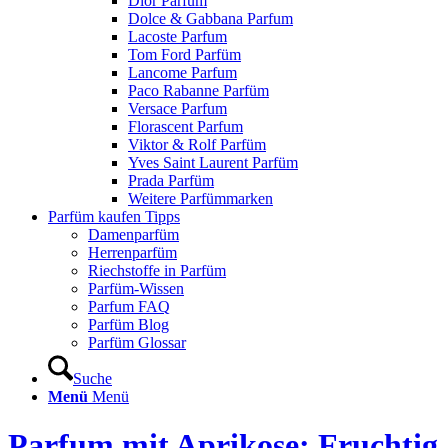
Dior Parfum
Dolce & Gabbana Parfum
Lacoste Parfum
Tom Ford Parfüm
Lancome Parfum
Paco Rabanne Parfüm
Versace Parfum
Florascent Parfum
Viktor & Rolf Parfüm
Yves Saint Laurent Parfüm
Prada Parfüm
Weitere Parfümmarken
Parfüm kaufen Tipps
Damenparfüm
Herrenparfüm
Riechstoffe in Parfüm
Parfüm-Wissen
Parfum FAQ
Parfüm Blog
Parfüm Glossar
Suche
Menü
Menü
Parfum mit Aprikose: Fruchtig,