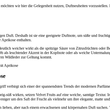
öchten wir hier die Gelegenheit nutzen, Duftneuheiten vorzustellen.
en Duft. Deshalb ist sie eine geeignete Duftnote, um süße und fruchtig
e Aprikose enthalten.
deutlich weicher wirkt als die spritzige Säure von Zitrusfrüchten ode
. Ob als leuchtender Akzent in der Kopfnote oder als weiche Untermalu
em Wildleder zur Geltung kommt.
ose
iff verbirgt sich einer der spannendsten Trends der modernen Parfümer
lebrig-süß wirken, setzen Velvet Fruits auf eine weiche, samtige Textur.
eniger um den Saft der Frucht als vielmehr um ihre elegante, matte und
Noten lieben, aber nach einem erwachsenen und körpernahen Duft suchen