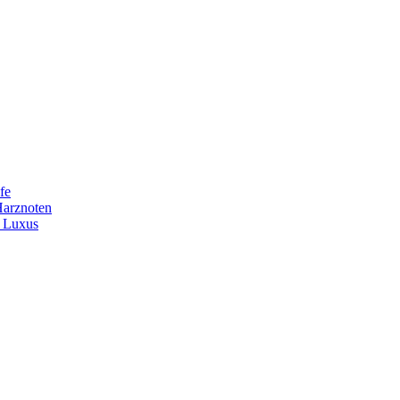
fe
Harznoten
t Luxus