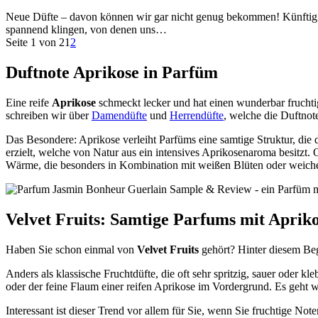
Neue Düfte – davon können wir gar nicht genug bekommen! Künftig m
spannend klingen, von denen uns…
Seite 1 von 2
1
2
Duftnote Aprikose in Parfüm
Eine reife
Aprikose
schmeckt lecker und hat einen wunderbar fruchtig
schreiben wir über
Damendüfte
und
Herrendüfte
, welche die Duftnot
Das Besondere: Aprikose verleiht Parfüms eine samtige Struktur, die 
erzielt, welche von Natur aus ein intensives Aprikosenaroma besitzt
Wärme, die besonders in Kombination mit weißen Blüten oder weich
Velvet Fruits: Samtige Parfums mit Aprik
Haben Sie schon einmal von
Velvet Fruits
gehört? Hinter diesem Begr
Anders als klassische Fruchtdüfte, die oft sehr spritzig, sauer oder k
oder der feine Flaum einer reifen Aprikose im Vordergrund. Es geht w
Interessant ist dieser Trend vor allem für Sie, wenn Sie fruchtige 