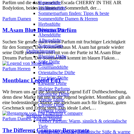
Parfüm und die dazu passende Escada CHERRY IN THE AIR
Herrendüfte
Bodylotion, beides als limitierter Sommerduft, der…
Frühlingsdüfte
Sommerparfum finden: Tipps & beste
Parfum Damen
Sommerdüfte Damen & Herren
Herbstdüfte
Winterparfum
M.Asam Blue Dreams Parfüm
Abenddüfte
Alltagsdüfte
Suchen Sie gerade nach einem Parfum mit fruchtiger Leichtigkeit
Naturparfüm
für den Sommer. Das Kosmetikhaus M. Asam hat gerade wieder
Duftrichtungen
seine Düfte präsentiert und mit von der Partie ist M.Asam Blue
Blumige Düfte
Dreams Parfum. Der Sommerduft kommt im blauen Flakon…
Süße Düfte
Gourmanddüfte
Parfum Herren
Orientalische Düfte
Fruchtige Düfte
Montblanc Legend EdT
Elegante Düfte
Holzige Parfums
Wir freuen uns auf die Montblanc Legend EdT Duftbeschreibung,
Sportliche Düfte
denn diese Marke hat uns in der Jugend begleitet. Montblanc gilt als
Frische Düfte
eine bodenständige Marke, die gleichsam auch für Eleganz, guten
Chypre Düfte
Geschmack und Erfolg steht. Das ideale Label,…
Fougere Düfte
Beliebte Duftnoten
Parfum Damen
,
Parfum Herren
Amber Parfum: Warm, sinnlich & orientalische
Tiefe
The Different Company Bergamote
Parfum mit Benzoe: Balsamische Süße & warme