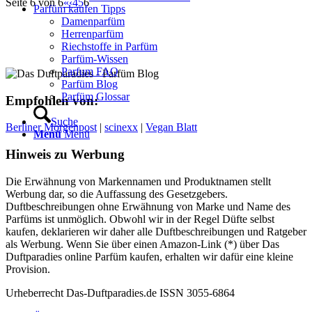
Seite 6 von 6
«
‹
4
5
6
Parfüm kaufen Tipps
Damenparfüm
Herrenparfüm
Riechstoffe in Parfüm
Parfüm-Wissen
Parfum FAQ
Parfüm Blog
Parfüm Glossar
Empfohlen von:
Suche
Berliner Morgenpost
|
scinexx
|
Vegan Blatt
Menü
Menü
Hinweis zu Werbung
Die Erwähnung von Markennamen und Produktnamen stellt
Werbung dar, so die Auffassung des Gesetzgebers.
Duftbeschreibungen ohne Erwähnung von Marke und Name des
Parfüms ist unmöglich. Obwohl wir in der Regel Düfte selbst
kaufen, deklarieren wir daher alle Duftbeschreibungen und Ratgeber
als Werbung. Wenn Sie über einen Amazon-Link (*) über Das
Duftparadies online Parfüm kaufen, erhalten wir dafür eine kleine
Provision.
Urheberrecht Das-Duftparadies.de ISSN 3055-6864