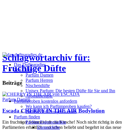
Schlagwortarchiv für:
Das Duftparadies
Fruchtige Düfte
Top Düfte
Parfum Damen
Parfum Herren
Beiträge
Nischendüfte
Unisex Parfum: Die besten Düfte für Sie und Ihn
Aromatherapie
Parfum Damen
Parfümproben kostenlos anfordern
Wo kann ich Parfümproben kaufen?
Escada CHERRY IN THE AIR Bodylotion
Parfüm Abfüllungen kaufen
Parfum finden
Ein fruchtiger Sommerduft mit Kirsche! Noch nicht richtig in den
Parfüm Eigenschaften
Parfümerien erhältlich und schon beliebt und begehrt ist das neue
Damendüfte