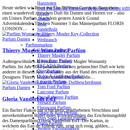
Harznoten
Heute stellen wir Ihnen mit The Different Company Bergamote
Oud Parfums für Einsteiger & Kenner: Orient trifft
einen wundervoll zitrischen Duft für Damen und Herren vor – also
Luxus
ein Unisex Parfum. Nachdem gestern Annick Goutal
Jasmin
Adventskalender Türchen Nummer 3 das Männerparfüm FLORIS
Rose
LONDON…
Sandelholz
Vanille
Parfum Damen
Weihrauch
Parfümmarken
Thierry Mugler Womanity Parfüm
Guerlain Parfum
Thierry Mugler Parfum
Hugo Boss Parfum
Außergewöhnlich & Feminin: Thierry Mugler Womanity
ESCADA Parfum
Parfüm. Im Jahr 2010 polarisiert ein neu gelaunchter Duft wie kein
Dior Parfum
anderer in diesem Jahr. Womanity aus der Hand des extrovertierten
Dolce & Gabbana Parfum
Designers Thierry Mugler enthält Duftgeber, die…
Lacoste Parfum
Tom Ford Parfüm
Parfum Damen
Lancome Parfum
Paco Rabanne Parfüm
Gloria Vanderbilt EdT
Versace Parfum
Florascent Parfum
Ein flacher Flakon mit schlichtem, goldfarbenen Verschluss und
Viktor & Rolf Parfüm
unverkennbarem Relief eines Schwans bilden das Erscheinungsbild
Yves Saint Laurent Parfüm
des Damenparfüms Gloria Vanderbilt EdT. Der Karton, in
Prada Parfüm
welchem das Eau de Toilette ruht, zeigt sich rosig, gülden,…
Weitere Parfümmarken