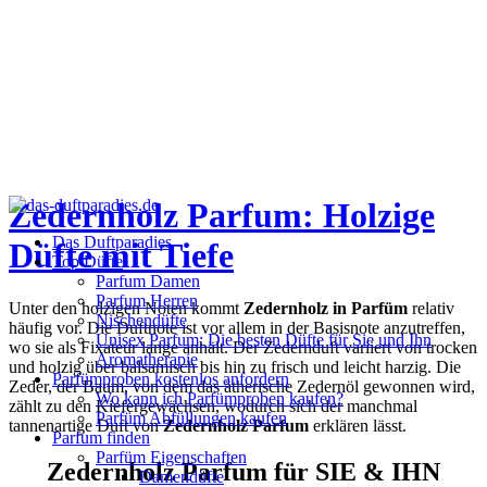
Zedernholz Parfum: Holzige
Das Duftparadies
Düfte mit Tiefe
Top Düfte
Parfum Damen
Parfum Herren
Unter den holzigen Noten kommt
Zedernholz in Parfüm
relativ
Nischendüfte
häufig vor. Die Duftnote ist vor allem in der Basisnote anzutreffen,
Unisex Parfum: Die besten Düfte für Sie und Ihn
wo sie als Fixateur lange anhält. Der Zedernduft variiert von trocken
Aromatherapie
und holzig über balsamisch bis hin zu frisch und leicht harzig. Die
Parfümproben kostenlos anfordern
Zeder, der Baum, von dem das ätherische Zedernöl gewonnen wird,
Wo kann ich Parfümproben kaufen?
zählt zu den Kiefergewächsen, wodurch sich der manchmal
Parfüm Abfüllungen kaufen
tannenartige Duft von
Zedernholz Parfum
erklären lässt.
Parfum finden
Parfüm Eigenschaften
Zedernholz Parfum für SIE & IHN
Damendüfte