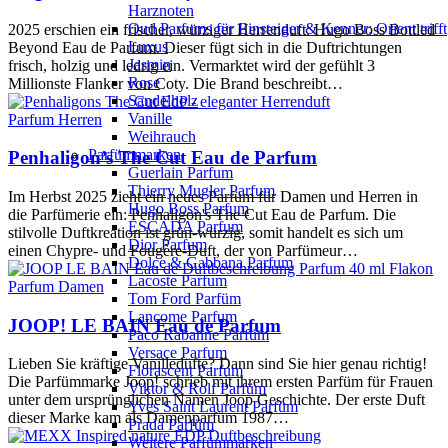
Harznoten
Oud Parfums für Einsteiger & Kenner: Orient trifft
2025 erschien ein frischer, würziger Herrenduft: Hugo Boss Bottled
Luxus
Beyond Eau de Parfum. Dieser fügt sich in die Duftrichtungen
Jasmin
frisch, holzig und ledrig ein. Vermarktet wird der gefühlt 3
Rose
Millionste Flanker von Coty. Die Brand beschreibt…
Sandelholz
Vanille
Parfum Herren
Weihrauch
Parfümmarken
Penhaligon’s The Cut Eau de Parfum
Guerlain Parfum
Thierry Mugler Parfum
Im Herbst 2025 zieht ein neues Parfüm für Damen und Herren in
Hugo Boss Parfum
die Parfümerie ein: Penhaligon's The Cut Eau de Parfum. Die
ESCADA Parfum
stilvolle Duftkreation ist grün-würzig, somit handelt es sich um
Dior Parfum
einen Chypre- und Fougère-Duft, der von Parfümeur…
Dolce & Gabbana Parfum
Lacoste Parfum
Parfum Damen
Tom Ford Parfüm
Lancome Parfum
JOOP! LE BAIN Eau de Parfum
Paco Rabanne Parfüm
Versace Parfum
Lieben Sie kräftige Vanilledüfte? Dann sind Sie hier genau richtig!
Florascent Parfum
Die Parfümmarke Joop! schrieb mit ihrem ersten Parfüm für Frauen
Viktor & Rolf Parfüm
unter dem ursprünglichen Namen Joop Geschichte. Der erste Duft
Yves Saint Laurent Parfüm
dieser Marke kam als Damenparfüm 1987…
Prada Parfüm
Weitere Parfümmarken