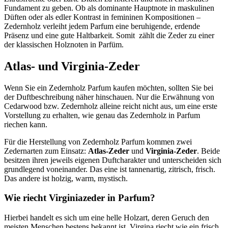
Fundament zu geben. Ob als dominante Hauptnote in maskulinen
Düften oder als edler Kontrast in femininen Kompositionen –
Zedernholz verleiht jedem Parfum eine beruhigende, erdende
Präsenz und eine gute Haltbarkeit. Somit zählt die Zeder zu einer
der klassischen Holznoten in Parfüm.
Atlas- und Virginia-Zeder
Wenn Sie ein Zedernholz Parfum kaufen möchten, sollten Sie bei
der Duftbeschreibung näher hinschauen. Nur die Erwähnung von
Cedarwood bzw. Zedernholz alleine reicht nicht aus, um eine erste
Vorstellung zu erhalten, wie genau das Zedernholz in Parfum
riechen kann.
Für die Herstellung von Zedernholz Parfum kommen zwei
Zedernarten zum Einsatz:
Atlas-Zeder
und
Virginia-Zeder
. Beide
besitzen ihren jeweils eigenen Duftcharakter und unterscheiden sich
grundlegend voneinander. Das eine ist tannenartig, zitrisch, frisch.
Das andere ist holzig, warm, mystisch.
Wie riecht Virginiazeder in Parfum?
Hierbei handelt es sich um eine helle Holzart, deren Geruch den
meisten Menschen bestens bekannt ist. Virgina riecht wie ein frisch