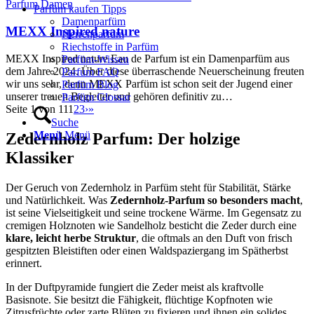
Parfum Damen
Parfüm kaufen Tipps
Damenparfüm
MEXX Inspired nature
Herrenparfüm
Riechstoffe in Parfüm
MEXX Inspired nature Eau de Parfum ist ein Damenparfüm aus
Parfüm-Wissen
dem Jahre 2024. Über diese überraschende Neuerscheinung freuten
Parfum FAQ
wir uns sehr, denn MEXX Parfüm ist schon seit der Jugend einer
Parfüm Blog
unserer treuen Begleiter und gehören definitiv zu…
Parfüm Glossar
Seite 1 von 11
1
2
3
›
»
Suche
Menü
Menü
Zedernholz Parfum: Der holzige
Klassiker
Der Geruch von Zedernholz in Parfüm steht für Stabilität, Stärke
und Natürlichkeit. Was
Zedernholz-Parfum so besonders macht
,
ist seine Vielseitigkeit und seine trockene Wärme. Im Gegensatz zu
cremigen Holznoten wie Sandelholz besticht die Zeder durch eine
klare, leicht herbe Struktur
, die oftmals an den Duft von frisch
gespitzten Bleistiften oder einen Waldspaziergang im Spätherbst
erinnert.
In der Duftpyramide fungiert die Zeder meist als kraftvolle
Basisnote. Sie besitzt die Fähigkeit, flüchtige Kopfnoten wie
Zitrusfrüchte oder zarte Blüten zu fixieren und ihnen ein solides