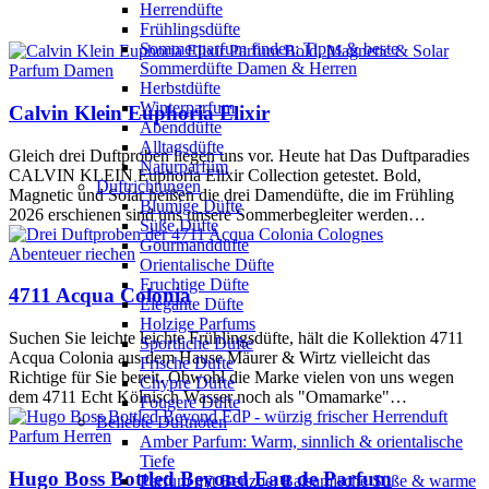
Herrendüfte
Frühlingsdüfte
Sommerparfum finden: Tipps & beste
Sommerdüfte Damen & Herren
Parfum Damen
Herbstdüfte
Winterparfum
Calvin Klein Euphoria Elixir
Abenddüfte
Alltagsdüfte
Gleich drei Duftproben liegen uns vor. Heute hat Das Duftparadies
Naturparfüm
CALVIN KLEIN Euphoria Elixir Collection getestet. Bold,
Duftrichtungen
Magnetic und Solar heißen die drei Damendüfte, die im Frühling
Blumige Düfte
2026 erschienen sind uns unsere Sommerbegleiter werden…
Süße Düfte
Gourmanddüfte
Abenteuer riechen
Orientalische Düfte
Fruchtige Düfte
4711 Acqua Colonia
Elegante Düfte
Holzige Parfums
Suchen Sie leichte leichte Frühlingsdüfte, hält die Kollektion 4711
Sportliche Düfte
Acqua Colonia aus dem Hause Mäurer & Wirtz vielleicht das
Frische Düfte
Richtige für Sie bereit. Obwohl die Marke vielen von uns wegen
Chypre Düfte
dem 4711 Echt Kölnisch Wasser noch als "Omamarke"…
Fougere Düfte
Beliebte Duftnoten
Parfum Herren
Amber Parfum: Warm, sinnlich & orientalische
Tiefe
Hugo Boss Bottled Beyond Eau de Parfum
Parfum mit Benzoe: Balsamische Süße & warme