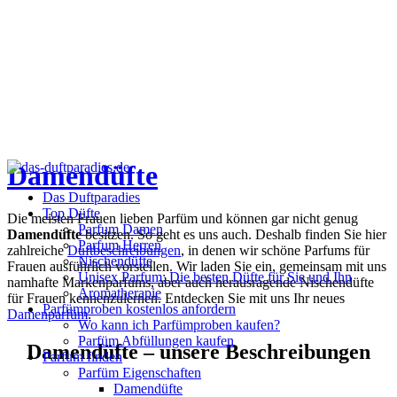
Damendüfte
Das Duftparadies
Top Düfte
Die meisten Frauen lieben Parfüm und können gar nicht genug
Parfum Damen
Damendüfte
besitzen. So geht es uns auch. Deshalb finden Sie hier
Parfum Herren
zahlreiche
Duftbeschreibungen
, in denen wir schöne Parfums für
Nischendüfte
Frauen ausführlich vorstellen. Wir laden Sie ein, gemeinsam mit uns
Unisex Parfum: Die besten Düfte für Sie und Ihn
namhafte Markenparfums, aber auch herausragende Nischendüfte
Aromatherapie
für Frauen kennenzulernen. Entdecken Sie mit uns Ihr neues
Parfümproben kostenlos anfordern
Damenparfüm
.
Wo kann ich Parfümproben kaufen?
Parfüm Abfüllungen kaufen
Damendüfte – unsere Beschreibungen
Parfum finden
Parfüm Eigenschaften
Damendüfte