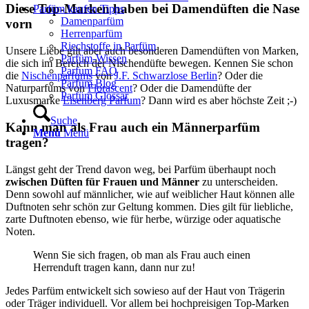
Diese Top-Marken haben bei Damendüften die Nase
Parfüm kaufen Tipps
Damenparfüm
vorn
Herrenparfüm
Riechstoffe in Parfüm
Unsere Liebe gilt aber auch besonderen Damendüften von Marken,
Parfüm-Wissen
die sich im Bereich der Nischendüfte bewegen. Kennen Sie schon
Parfum FAQ
die
Nischenparfums
von
J.F. Schwarzlose Berlin
? Oder die
Parfüm Blog
Naturparfums von
Florascent
? Oder die Damendüfte der
Parfüm Glossar
Luxusmarke
Eisenberg Parfum
? Dann wird es aber höchste Zeit ;-)
Suche
Kann man als Frau auch ein Männerparfüm
Menü
Menü
tragen?
Längst geht der Trend davon weg, bei Parfüm überhaupt noch
zwischen Düften für Frauen und Männer
zu unterscheiden.
Denn sowohl auf männlicher, wie auf weiblicher Haut können alle
Duftnoten sehr schön zur Geltung kommen. Dies gilt für liebliche,
zarte Duftnoten ebenso, wie für herbe, würzige oder aquatische
Noten.
Wenn Sie sich fragen, ob man als Frau auch einen
Herrenduft tragen kann, dann nur zu!
Jedes Parfüm entwickelt sich sowieso auf der Haut von Trägerin
oder Träger individuell. Vor allem bei hochpreisigen Top-Marken