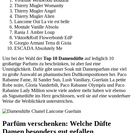
Vivienne Westwood Boudoir
Thierry Mugler Womanity
Thierry Mugler Angel
Thierry Mugler Alien
Lancome Oui La vie est belle
Montale Vanille Absolu
Rania J. Ambre Loup
Viktor&Rolf Flowerbomb EdP
Giorgio Armani Terra di Gioia
ESCADA Absolutely Me
Uns bei der Wahl der
Top 10 Damendüfte
auf lediglich 10
großartige Parfums zu beschränken, ist aber fast eine
Unmöglichkeit. Dafür gibt unser Souk mit Damenparfum eine viel
zu große Auswahl an phantastischen Duftkompositionen her. Paco
Rabanne Fame, Jil Sander Sun, Lush Vanillary, Guerlain La petite
Robe noire, Gloria Vanderbilt, Paco Rabanne Olympéa und Paco
Rabanne Lady Million sowie viele andere mehr haben wir ebenso
als Signaturdüfte ins Herz geschlossen, weil sie auf eine wunderbare
Weise die Weiblichkeit unterstreichen.
Parfüm verschenken: Welche Düfte
Damen besonders gut gefallen