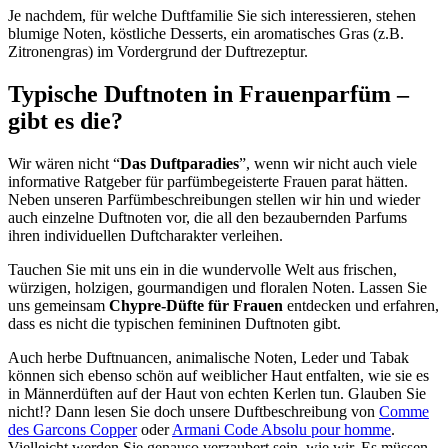
Je nachdem, für welche Duftfamilie Sie sich interessieren, stehen
blumige Noten, köstliche Desserts, ein aromatisches Gras (z.B.
Zitronengras) im Vordergrund der Duftrezeptur.
Typische Duftnoten in Frauenparfüm –
gibt es die?
Wir wären nicht “
Das Duftparadies
”, wenn wir nicht auch viele
informative Ratgeber für parfümbegeisterte Frauen parat hätten.
Neben unseren Parfümbeschreibungen stellen wir hin und wieder
auch einzelne Duftnoten vor, die all den bezaubernden Parfums
ihren individuellen Duftcharakter verleihen.
Tauchen Sie mit uns ein in die wundervolle Welt aus frischen,
würzigen, holzigen, gourmandigen und floralen Noten. Lassen Sie
uns gemeinsam
Chypre-Düfte für Frauen
entdecken und erfahren,
dass es nicht die typischen femininen Duftnoten gibt.
Auch herbe Duftnuancen, animalische Noten, Leder und Tabak
können sich ebenso schön auf weiblicher Haut entfalten, wie sie es
in Männerdüften auf der Haut von echten Kerlen tun. Glauben Sie
nicht!? Dann lesen Sie doch unsere Duftbeschreibung von
Comme
des Garcons Copper
oder
Armani Code Absolu pour homme
.
Vielleicht werden Sie genauso verzaubert sein, wie wir. Es müssen