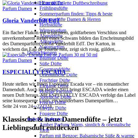
Herrendüfte
Frühlingsdüfte
Parfum Damen
Sommerparfum finden: Tipps & beste
Sommerdüfte Damen & Herren
Gloria Vanderbilt EdT
Herbstdüfte
Winterparfum
Ein flacher Flakon mit schlichtem, goldfarbenen Verschluss und
Abenddüfte
unverkennbarem Relief eines Schwans bilden das Erscheinungsbild
Alltagsdüfte
des Damenparfüms Gloria Vanderbilt EdT. Der Karton, in
Naturparfüm
welchem das Eau de Toilette ruht, zeigt sich rosig, gülden,…
Duftrichtungen
Blumige Düfte
Parfum Damen
Süße Düfte
Gourmanddüfte
ESPECIALLY ESCADA
Orientalische Düfte
Fruchtige Düfte
Heute stellen wir Ihnen Especially Escada vor – ein romantischer
Elegante Düfte
Damenduft. Auch im Herbst 2011 bringt ESCADA wieder einen
Holzige Parfums
neuen Duft heraus. Mit ESPECIALLY ESCADA verfolgt das Label
Sportliche Düfte
seine konsequente Linie, ein wunderbares Damenparfüm…
Frische Düfte
Seite 24 von 24
«
‹
22
23
24
Chypre Düfte
Fougere Düfte
Klassische & neue Damendüfte – jetzt
Beliebte Duftnoten
Amber Parfum: Warm, sinnlich & orientalische
Lieblingsduft entdecken
Tiefe
Parfum mit Benzoe: Balsamische Süße & warme