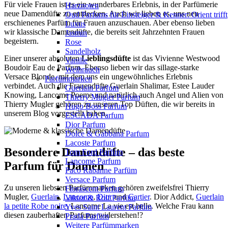
Für viele Frauen ist es ein wunderbares Erlebnis, in der Parfümerie
Harznoten
neue Damendüfte zu entdecken. Auch wir lieben es, uns neu
Oud Parfums für Einsteiger & Kenner: Orient trifft
erschienenes Parfüm für Frauen anzuschauen. Aber ebenso lieben
Luxus
wir klassische Damendüfte, die bereits seit Jahrzehnten Frauen
Jasmin
begeistern.
Rose
Sandelholz
Einer unserer absoluten
Lieblingsdüfte
ist das Vivienne Westwood
Vanille
Boudoir Eau de Parfum. Ebenso lieben wir das sillage-starke
Weihrauch
Versace Blonde, mit dem uns ein ungewöhnliches Erlebnis
Parfümmarken
verbindet. Auch die Frauendüfte Guerlain Shalimar, Estee Lauder
Guerlain Parfum
Knowing, Lancome Poeme und natürlich auch Angel und Alien von
Thierry Mugler Parfum
Thierry Mugler gehören zu unseren Top Düften, die wir bereits in
Hugo Boss Parfum
unserem Blog vorgestellt haben.
ESCADA Parfum
Dior Parfum
Dolce & Gabbana Parfum
Lacoste Parfum
Besondere Damendüfte – das beste
Tom Ford Parfüm
Lancome Parfum
Parfum für Damen
Paco Rabanne Parfüm
Versace Parfum
Zu unseren liebsten Parfümmarken gehören zweifelsfrei Thierry
Florascent Parfum
Mugler,
Guerlain
,
Lancome
,
Dior
und
Cartier
. Dior Addict,
Guerlain
Viktor & Rolf Parfüm
la petite Robe noire
, Lancome La vie est belle. Welche Frau kann
Yves Saint Laurent Parfüm
diesen zauberhaften Parfums widerstehen!?
Prada Parfüm
Weitere Parfümmarken