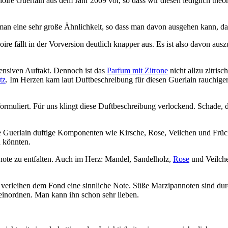
oire Guerlain aus dem Jahr 2009 vor, so dass wir diesen lediglich the
 man eine sehr große Ähnlichkeit, so dass man davon ausgehen kann, d
re fällt in der Vorversion deutlich knapper aus. Es ist also davon a
tensiven Auftakt. Dennoch ist das
Parfum mit Zitrone
nicht allzu zitris
tz
. Im Herzen kam laut Duftbeschreibung für diesen Guerlain rauchige
ormuliert. Für uns klingt diese Duftbeschreibung verlockend. Schade,
 Guerlain duftige Komponenten wie Kirsche, Rose, Veilchen und Früch
n könnten.
note zu entfalten. Auch im Herz: Mandel, Sandelholz,
Rose
und Veilche
 verleihen dem Fond eine sinnliche Note. Süße Marzipannoten sind dur
inordnen. Man kann ihn schon sehr lieben.