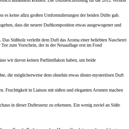
oretisch abhandeln können. Die Duftbeschreibung für die 2012 Version
ass es keine allzu großen Umformulierungen der beiden Düfte gab.
uszugehen, dass die neuere Duftkomposition etwas ausgewogener und
ch. Das Süßholz verleiht dem Duft das Aroma einer beliebten Nascherei
r Tee zum Vorschein, der in der Neuauflage erst im Fond
 dass wir davon keinen Parfümflakon haben, um beide
te, die möglicherweise dem ohnehin etwas düster-mysteriösen Duft
n. Fruchtigkeit in Liaison mit süßen und eleganten Aromen machen
chaus in dieser Duftessenz zu erkennen. Ein wenig zuviel an Süße