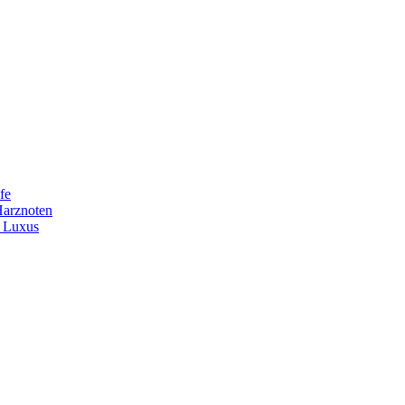
fe
Harznoten
t Luxus