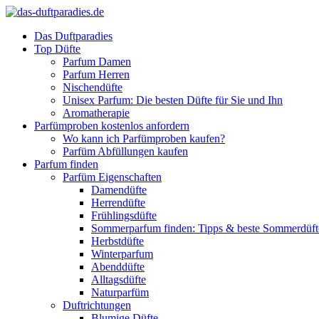
Das Duftparadies
Top Düfte
Parfum Damen
Parfum Herren
Nischendüfte
Unisex Parfum: Die besten Düfte für Sie und Ihn
Aromatherapie
Parfümproben kostenlos anfordern
Wo kann ich Parfümproben kaufen?
Parfüm Abfüllungen kaufen
Parfum finden
Parfüm Eigenschaften
Damendüfte
Herrendüfte
Frühlingsdüfte
Sommerparfum finden: Tipps & beste Sommerdüf
Herbstdüfte
Winterparfum
Abenddüfte
Alltagsdüfte
Naturparfüm
Duftrichtungen
Blumige Düfte