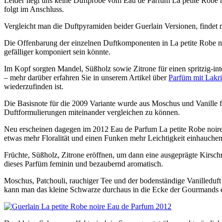
Leider liegt uns keine Duftprobe vom Eau de Parfum La petite Robe n
folgt im Anschluss.
Vergleicht man die Duftpyramiden beider Guerlain Versionen, findet
Die Offenbarung der einzelnen Duftkomponenten in La petite Robe noi
gefälliger komponiert sein könnte.
Im Kopf sorgten Mandel, Süßholz sowie Zitrone für einen spritzig-in
– mehr darüber erfahren Sie in unserem Artikel über
Parfüm mit Lakri
wiederzufinden ist.
Die Basisnote für die 2009 Variante wurde aus Moschus und Vanille f
Duftformulierungen miteinander vergleichen zu können.
Neu erscheinen dagegen im 2012 Eau de Parfum La petite Robe noire
etwas mehr Floralität und einen Funken mehr Leichtigkeit einhauche
Früchte, Süßholz, Zitrone eröffnen, um dann eine ausgeprägte Kirsch
dieses Parfüm feminin und bezaubernd aromatisch.
Moschus, Patchouli, rauchiger Tee und der bodenständige Vanilleduft
kann man das kleine Schwarze durchaus in die Ecke der Gourmands e