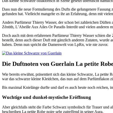
Das kleine Schwarze olfaktorisch in Szene gesetzt überrascht nämlic
Dass nun die neue Formulierung des Dufts die gelungenere Fassung 
gefunden hat. Vielleicht mangelte es ihr an Erfahrung, denn mit viel
Anders Parfümeur Thierry Wasser, der schon bei zahlreichen Düften 
Zéntith, L’Abeille Aux Ailes Or Paradis Interdit und vielen anderen m
Doch auch mit dem erfahrenen Parfümeur Thierry Wasser schien die Ze
bestellt, denn auch dieser Duft mit gänzlich anderen Zutaten, wurd
haben. Denn nun spricht die Damenwelt von LpRn, wie nie zuvor.
Die Duftnoten von Guerlain La petite Robe
Wie bereits erwähnt, präsentiert sich das kleine Schwarze, La petite
war das schwarze kleine Kleidchen, das nun auf dem Parfümflakon ziert
Bis maximal Knielänge durfte und darf es auch heute noch reichen, im
Wuchtige und dunkel-mystische Eröffnung
Aber gleichfalls steht die Farbe Schwarz symbolisch für Trauer und 
beschreiben La petite Robe noire sehr zutreffend in seiner Aura.