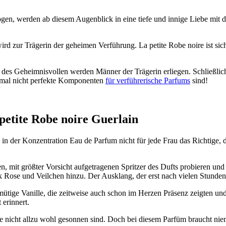
 mögen, werden ab diesem Augenblick in eine tiefe und innige Liebe m
 wird zur Trägerin der geheimen Verführung. La petite Robe noire ist si
des Geheimnisvollen werden Männer der Trägerin erliegen. Schließlic
 mal nicht perfekte Komponenten
für verführerische Parfums
sind!
petite Robe noire Guerlain
 in der Konzentration Eau de Parfum nicht für jede Frau das Richtige, 
n, mit größter Vorsicht aufgetragenen Spritzer des Dufts probieren un
 Rose und Veilchen hinzu. Der Ausklang, der erst nach vielen Stunden 
mütige Vanille, die zeitweise auch schon im Herzen Präsenz zeigten un
 erinnert.
e nicht allzu wohl gesonnen sind. Doch bei diesem Parfüm braucht niema