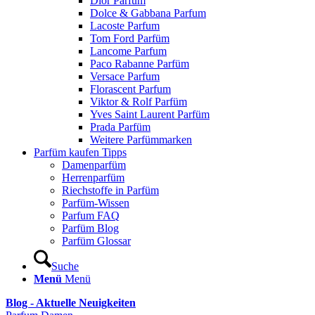
Dior Parfum
Dolce & Gabbana Parfum
Lacoste Parfum
Tom Ford Parfüm
Lancome Parfum
Paco Rabanne Parfüm
Versace Parfum
Florascent Parfum
Viktor & Rolf Parfüm
Yves Saint Laurent Parfüm
Prada Parfüm
Weitere Parfümmarken
Parfüm kaufen Tipps
Damenparfüm
Herrenparfüm
Riechstoffe in Parfüm
Parfüm-Wissen
Parfum FAQ
Parfüm Blog
Parfüm Glossar
Suche
Menü
Menü
Blog - Aktuelle Neuigkeiten