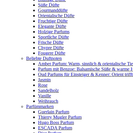
Süße Düfte
Gourmanddüfte
Orientalische Düfte
Fruchtige Düfte
Elegante Düfte
Holzige Parfums
Sportliche Düfte
Frische Düfte
Chypre Düfte
Fougere Düfte
Beliebte Duftnoten
Amber Parfum: Warm, sinnlich & orientalische Tie
Parfum mit Benzoe: Balsamische Süße & warme 
Oud Parfums für Einsteiger & Kenner: Orient triff
Jasmin
Rose
Sandelholz
Vanille
Weihrauch
Parfümmarken
Guerlain Parfum
Thierry Mugler Parfum
Hugo Boss Parfum
ESCADA Parfum