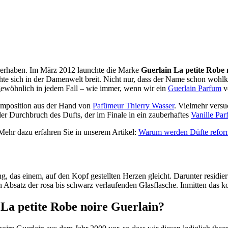
nd erhaben. Im März 2012 launchte die Marke
Guerlain La petite Robe 
sich in der Damenwelt breit. Nicht nur, dass der Name schon wohlkli
rgewöhnlich in jedem Fall – wie immer, wenn wir ein
Guerlain Parfum
vo
omposition aus der Hand von
Pafümeur Thierry Wasser
. Vielmehr versu
der Durchbruch des Dufts, der im Finale in ein zauberhaftes
Vanille Pa
 Mehr dazu erfahren Sie in unserem Artikel:
Warum werden Düfte reform
g, das einem, auf den Kopf gestellten Herzen gleicht. Darunter residie
bsatz der rosa bis schwarz verlaufenden Glasflasche. Inmitten das ko
 La petite Robe noire Guerlain?