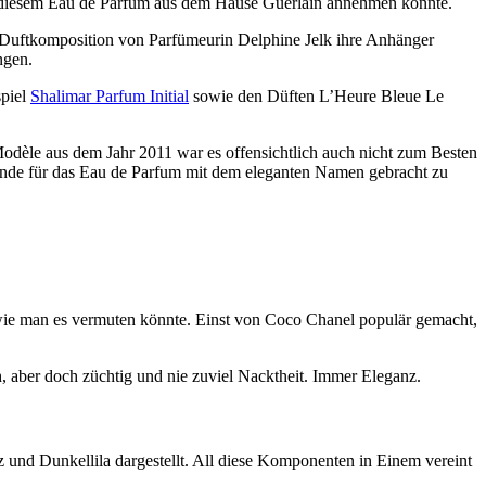
von diesem Eau de Parfum aus dem Hause Guerlain annehmen könnte.
 Duftkomposition von Parfümeurin Delphine Jelk ihre Anhänger
ngen.
spiel
Shalimar Parfum Initial
sowie den Düften L’Heure Bleue Le
Modèle aus dem Jahr 2011 war es offensichtlich auch nicht zum Besten
Wende für das Eau de Parfum mit dem eleganten Namen gebracht zu
g, wie man es vermuten könnte. Einst von Coco Chanel populär gemacht,
h, aber doch züchtig und nie zuviel Nacktheit. Immer Eleganz.
 und Dunkellila dargestellt. All diese Komponenten in Einem vereint