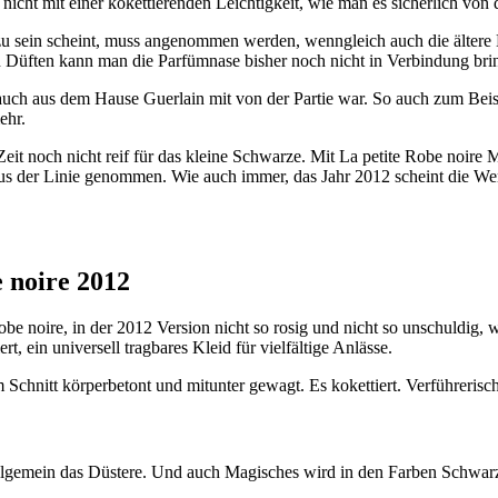
h nicht mit einer kokettierenden Leichtigkeit, wie man es sicherlich 
zu sein scheint, muss angenommen werden, wenngleich auch die ältere
en Düften kann man die Parfümnase bisher noch nicht in Verbindung bri
auch aus dem Hause Guerlain mit von der Partie war. So auch zum Bei
ehr.
it noch nicht reif für das kleine Schwarze. Mit La petite Robe noire 
e aus der Linie genommen. Wie auch immer, das Jahr 2012 scheint die 
 noire 2012
 Robe noire, in der 2012 Version nicht so rosig und nicht so unschuldi
, ein universell tragbares Kleid für vielfältige Anlässe.
 Schnitt körperbetont und mitunter gewagt. Es kokettiert. Verführerisc
allgemein das Düstere. Und auch Magisches wird in den Farben Schwarz