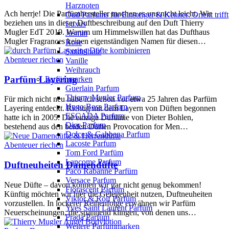
Harznoten
Ach herrje! Die Parfümhersteller machen es uns nicht leicht. Wir
Oud Parfums für Einsteiger & Kenner: Orient trifft
beziehen uns in dieser Duftbeschreibung auf den Duft Thierry
Luxus
Mugler EdT 2019. Warum um Himmelswillen hat das Dufthaus
Jasmin
Mugler Fragrances keinen eigenständigen Namen für diesen…
Rose
Sandelholz
Abenteuer riechen
Vanille
Weihrauch
Parfüm Layering
Parfümmarken
Guerlain Parfum
Thierry Mugler Parfum
Für mich nicht neu habe ich schon vor etwa 25 Jahren das Parfüm
Hugo Boss Parfum
Layering entdeckt. Richtig mit dem Layern von Düften begonnen
ESCADA Parfum
hatte ich in 2005. Die einzige Duftlinie von Dieter Bohlen,
Dior Parfum
bestehend aus den beiden Düften Provocation for Men…
Dolce & Gabbana Parfum
Lacoste Parfum
Abenteuer riechen
Tom Ford Parfüm
Lancome Parfum
Duftneuheiten Damendüfte
Paco Rabanne Parfüm
Versace Parfum
Neue Düfte – davon können wir gar nicht genug bekommen!
Florascent Parfum
Künftig möchten wir hier die Gelegenheit nutzen, Duftneuheiten
Viktor & Rolf Parfüm
vorzustellen. In lockerer Reihenfolge erwähnen wir Parfüm
Yves Saint Laurent Parfüm
Neuerscheinungen, die spannend klingen, von denen uns…
Prada Parfüm
Weitere Parfümmarken