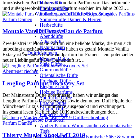
französischen Parfümhauses Guerlain Parfüm vor. Das betörende
Herrendüfte
und außergewöhnliche Jasmin Parfum erschien im Jahre 2023.…
Frühlingsdüfte
Sommerparfum finden: Tipps & beste
Parfum Damen
Sommerdüfte Damen & Herren
Herbstdüfte
Winterparfum
Montale Vanilla Extasy Eau de Parfum
Abenddüfte
Alltagsdüfte
Zweifelsfrei ist Montale Parfum eine beliebte Marke, die man sich
Naturparfüm
unbedingt anschauen sollte. Wir haben es getan! Montale Vanilla
Duftrichtungen
Extasy ist ein süßes Gourmandparfüm für Frauen – ein potenzieller
Blumige Düfte
neuer Lieblingsduft! Der Damenduft ist…
Süße Düfte
Gourmanddüfte
Abenteuer riechen
Orientalische Düfte
Fruchtige Düfte
Lengling Parfums Discovery Set
Elegante Düfte
Holzige Parfums
Der Mainstream Düfte überdrüssig, haben wir unlängst das
Sportliche Düfte
Lengling Parfums Discovery Set sowie den neuen Duft Figalo der
Frische Düfte
Münchener Luxus Parfümmarke ausgepackt und erschnuppert.
Chypre Düfte
Insgesamt lesen Sie hier also 10 Kurzbeschreibungen der…
Fougere Düfte
Beliebte Duftnoten
Parfum Damen
Amber Parfum: Warm, sinnlich & orientalische
Tiefe
Thierry Mugler Angel EdT 2019
Parfum mit Benzoe: Balsamische Süße & warme