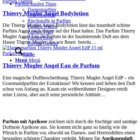
Parfum Damen
Parfüm kaufen Tipps
Damenparfüm
Thierry Mugler Angel Bodylotion
Herrenparfüm
Riechstoffe in Parfüm
Die Thierry Mugler Angel Bodylotion lässt das traumhaft schöne
Parfüm-Wissen
Parfüm Angel noch länger auf der Haut halten. Das Parfüm Thierry
Parfum FAQ
Mugler Angel Eau de Parfum ist der faszinierende Duft aus dem
Parfüm Blog
Hause Thierry Mugler, das wir Ihnen bereits…
Parfüm Glossar
Parfum Damen
Suche
Menü
Menü
Thierry Mugler Angel Eau de Parfum
Eine magische Duftbeschreibung: Thierry Mugler Angel EdP – ein
Gourmandparfüm der Extraklasse! Wir kennen und lieben den Duft
schon von Anfang an. Kaum ein weltberühmter Designer erteilt
seine Lizenz, aber auch seine persönliche Attitüde…
Parfum mit Aprikose
zeichnet sich durch die fruchtige und samtige
Duftnote Aprikose aus. Sie kommt nicht ganz so häufig wie die
Pfirsich in Parfüm vor, obwohl sie Damen- und Herrendüften einen
besonders schönen Charakter verleiht. Mögen Sie
Aprikosenduft
,