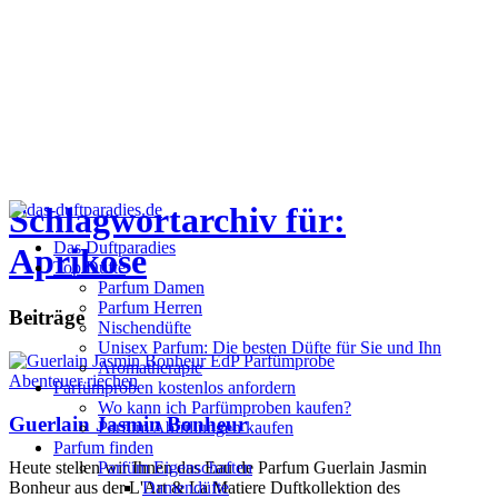
Schlagwortarchiv für:
Das Duftparadies
Aprikose
Top Düfte
Parfum Damen
Parfum Herren
Beiträge
Nischendüfte
Unisex Parfum: Die besten Düfte für Sie und Ihn
Aromatherapie
Abenteuer riechen
Parfümproben kostenlos anfordern
Wo kann ich Parfümproben kaufen?
Guerlain Jasmin Bonheur
Parfüm Abfüllungen kaufen
Parfum finden
Heute stellen wir Ihnen das Eau de Parfum Guerlain Jasmin
Parfüm Eigenschaften
Bonheur aus der L'Art & La Matiere Duftkollektion des
Damendüfte