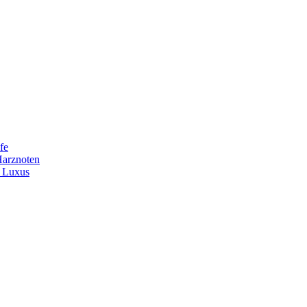
fe
Harznoten
t Luxus