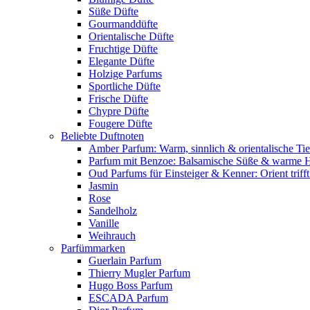
Süße Düfte
Gourmanddüfte
Orientalische Düfte
Fruchtige Düfte
Elegante Düfte
Holzige Parfums
Sportliche Düfte
Frische Düfte
Chypre Düfte
Fougere Düfte
Beliebte Duftnoten
Amber Parfum: Warm, sinnlich & orientalische Tie
Parfum mit Benzoe: Balsamische Süße & warme 
Oud Parfums für Einsteiger & Kenner: Orient triff
Jasmin
Rose
Sandelholz
Vanille
Weihrauch
Parfümmarken
Guerlain Parfum
Thierry Mugler Parfum
Hugo Boss Parfum
ESCADA Parfum