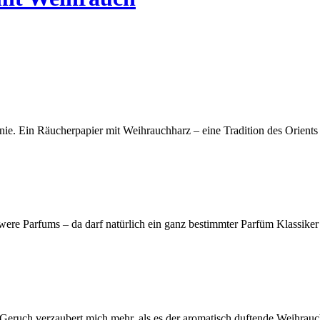
nie. Ein Räucherpapier mit Weihrauchharz – eine Tradition des Orients u
were Parfums – da darf natürlich ein ganz bestimmter Parfüm Klassiker 
ruch verzaubert mich mehr, als es der aromatisch duftende Weihrauch