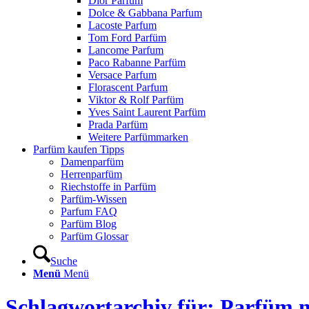
Dior Parfum
Dolce & Gabbana Parfum
Lacoste Parfum
Tom Ford Parfüm
Lancome Parfum
Paco Rabanne Parfüm
Versace Parfum
Florascent Parfum
Viktor & Rolf Parfüm
Yves Saint Laurent Parfüm
Prada Parfüm
Weitere Parfümmarken
Parfüm kaufen Tipps
Damenparfüm
Herrenparfüm
Riechstoffe in Parfüm
Parfüm-Wissen
Parfum FAQ
Parfüm Blog
Parfüm Glossar
Suche
Menü
Menü
Schlagwortarchiv für: Parfüm 