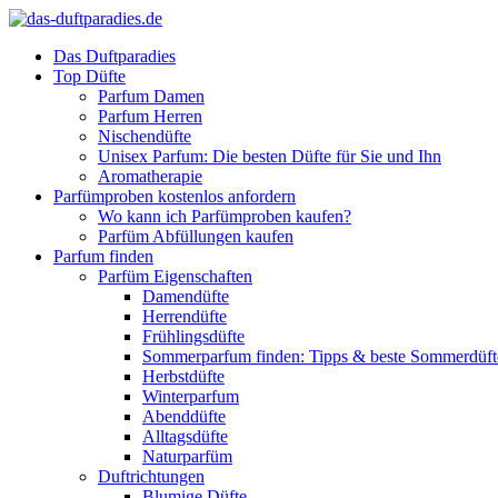
Das Duftparadies
Top Düfte
Parfum Damen
Parfum Herren
Nischendüfte
Unisex Parfum: Die besten Düfte für Sie und Ihn
Aromatherapie
Parfümproben kostenlos anfordern
Wo kann ich Parfümproben kaufen?
Parfüm Abfüllungen kaufen
Parfum finden
Parfüm Eigenschaften
Damendüfte
Herrendüfte
Frühlingsdüfte
Sommerparfum finden: Tipps & beste Sommerdüf
Herbstdüfte
Winterparfum
Abenddüfte
Alltagsdüfte
Naturparfüm
Duftrichtungen
Blumige Düfte