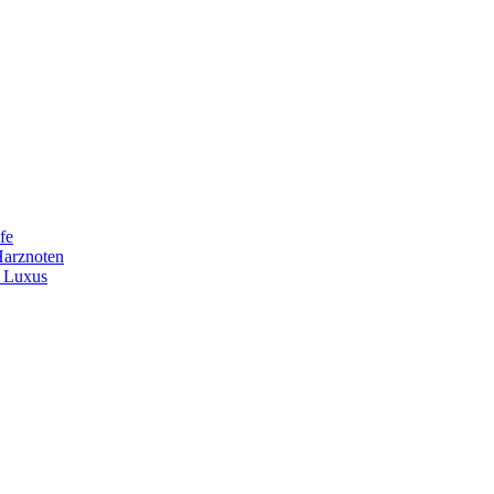
fe
Harznoten
t Luxus