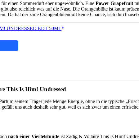
in – für einen Sommerduft eher ungewöhnlich. Eine
Power-Grapefruit
mi
t also reichlich was auf die Nase. Die Orangenblüte ist kaum präsent 
ein. Da hat der zarte Orangenblütenduft keine Chance, sich durchzuset
S HIM! UNDRESSED EDT 50ML
re This Is Him! Undressed
arfüm seinem Träger jede Menge Energie, ohne in die typische „Frisch
efällt uns auch deshalb sehr gut, weil es sich zwar um einen erfrischen
 noch
nach einer Viertelstunde
ist Zadig & Voltaire This Is Him! Undr