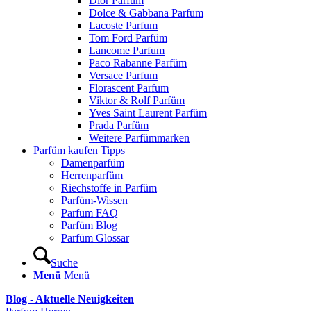
Dior Parfum
Dolce & Gabbana Parfum
Lacoste Parfum
Tom Ford Parfüm
Lancome Parfum
Paco Rabanne Parfüm
Versace Parfum
Florascent Parfum
Viktor & Rolf Parfüm
Yves Saint Laurent Parfüm
Prada Parfüm
Weitere Parfümmarken
Parfüm kaufen Tipps
Damenparfüm
Herrenparfüm
Riechstoffe in Parfüm
Parfüm-Wissen
Parfum FAQ
Parfüm Blog
Parfüm Glossar
Suche
Menü
Menü
Blog - Aktuelle Neuigkeiten