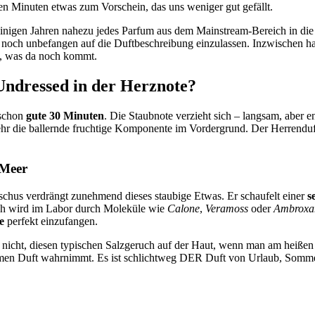
en Minuten etwas zum Vorschein, das uns weniger gut gefällt.
 einigen Jahren nahezu jedes Parfum aus dem Mainstream-Bereich in die
uns noch unbefangen auf die Duftbeschreibung einzulassen. Inzwischen h
n, was da noch kommt.
Undressed in der Herznote?
 schon
gute 30 Minuten
. Die Staubnote verzieht sich – langsam, aber 
sehr die ballernde fruchtige Komponente im Vordergrund. Der Herrenduft
 Meer
schus verdrängt zunehmend dieses staubige Etwas. Er schaufelt einer
s
uch wird im Labor durch Moleküle wie
Calone
,
Veramoss
oder
Ambroxa
e
perfekt einzufangen.
n nicht, diesen typischen Salzgeruch auf der Haut, wenn man am heiß
en Duft wahrnimmt. Es ist schlichtweg DER Duft von Urlaub, Sommer, 