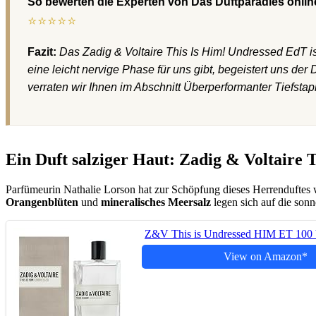
So bewerten die Experten von Das Duftparadies online
⭐⭐⭐⭐⭐
Fazit:
Das Zadig & Voltaire This Is Him! Undressed EdT is
eine leicht nervige Phase für uns gibt, begeistert uns der 
verraten wir Ihnen im Abschnitt Überperformanter Tiefstapl
Ein Duft salziger Haut: Zadig & Voltaire 
Parfümeurin Nathalie Lorson hat zur Schöpfung dieses Herrenduftes
Orangenblüten
und
mineralisches Meersalz
legen sich auf die son
Z&V This is Undressed HIM ET 100
View on Amazon