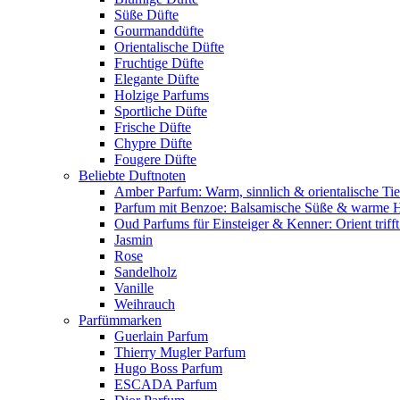
Süße Düfte
Gourmanddüfte
Orientalische Düfte
Fruchtige Düfte
Elegante Düfte
Holzige Parfums
Sportliche Düfte
Frische Düfte
Chypre Düfte
Fougere Düfte
Beliebte Duftnoten
Amber Parfum: Warm, sinnlich & orientalische Tie
Parfum mit Benzoe: Balsamische Süße & warme 
Oud Parfums für Einsteiger & Kenner: Orient triff
Jasmin
Rose
Sandelholz
Vanille
Weihrauch
Parfümmarken
Guerlain Parfum
Thierry Mugler Parfum
Hugo Boss Parfum
ESCADA Parfum