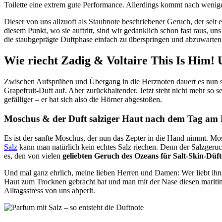
Toilette eine extrem gute Performance. Allerdings kommt nach wenig
Dieser von uns allzuoft als Staubnote beschriebener Geruch, der seit
diesem Punkt, wo sie auftritt, sind wir gedanklich schon fast raus, 
die staubgeprägte Duftphase einfach zu überspringen und abzuwarte
Wie riecht Zadig & Voltaire This Is Him! 
Zwischen Aufsprühen und Übergang in die Herznoten dauert es nun
Grapefruit-Duft auf. Aber zurückhaltender. Jetzt steht nicht mehr so 
gefälliger – er hat sich also die Hörner abgestoßen.
Moschus & der Duft salziger Haut nach dem Tag am
Es ist der sanfte Moschus, der nun das Zepter in die Hand nimmt. Mo
Salz
kann man natürlich kein echtes Salz riechen. Denn der Salzger
es, den von vielen
geliebten Geruch des Ozeans für Salt-Skin-Düft
Und mal ganz ehrlich, meine lieben Herren und Damen: Wer liebt ih
Haut zum Trocknen gebracht hat und man mit der Nase diesen maritim
Alltagsstress von uns abperlt.