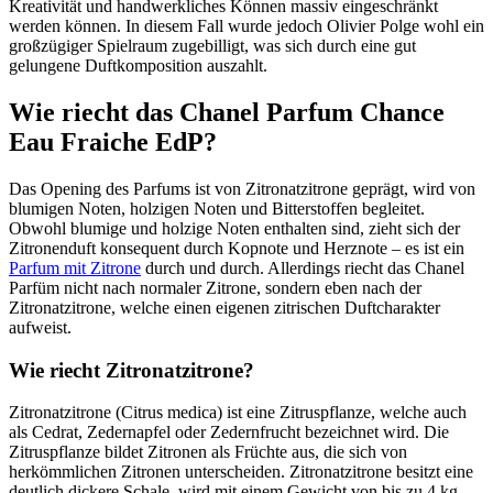
Kreativität und handwerkliches Können massiv eingeschränkt
werden können. In diesem Fall wurde jedoch Olivier Polge wohl ein
großzügiger Spielraum zugebilligt, was sich durch eine gut
gelungene Duftkomposition auszahlt.
Wie riecht das Chanel Parfum Chance
Eau Fraiche EdP?
Das Opening des Parfums ist von Zitronatzitrone geprägt, wird von
blumigen Noten, holzigen Noten und Bitterstoffen begleitet.
Obwohl blumige und holzige Noten enthalten sind, zieht sich der
Zitronenduft konsequent durch Kopnote und Herznote – es ist ein
Parfum mit Zitrone
durch und durch. Allerdings riecht das Chanel
Parfüm nicht nach normaler Zitrone, sondern eben nach der
Zitronatzitrone, welche einen eigenen zitrischen Duftcharakter
aufweist.
Wie riecht Zitronatzitrone?
Zitronatzitrone (Citrus medica) ist eine Zitruspflanze, welche auch
als Cedrat, Zedernapfel oder Zedernfrucht bezeichnet wird. Die
Zitruspflanze bildet Zitronen als Früchte aus, die sich von
herkömmlichen Zitronen unterscheiden. Zitronatzitrone besitzt eine
deutlich dickere Schale, wird mit einem Gewicht von bis zu 4 kg