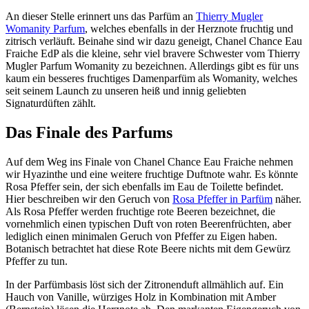
An dieser Stelle erinnert uns das Parfüm an
Thierry Mugler
Womanity Parfum
, welches ebenfalls in der Herznote fruchtig und
zitrisch verläuft. Beinahe sind wir dazu geneigt, Chanel Chance Eau
Fraiche EdP als die kleine, sehr viel bravere Schwester vom Thierry
Mugler Parfum Womanity zu bezeichnen. Allerdings gibt es für uns
kaum ein besseres fruchtiges Damenparfüm als Womanity, welches
seit seinem Launch zu unseren heiß und innig geliebten
Signaturdüften zählt.
Das Finale des Parfums
Auf dem Weg ins Finale von Chanel Chance Eau Fraiche nehmen
wir Hyazinthe und eine weitere fruchtige Duftnote wahr. Es könnte
Rosa Pfeffer sein, der sich ebenfalls im Eau de Toilette befindet.
Hier beschreiben wir den Geruch von
Rosa Pfeffer in Parfüm
näher.
Als Rosa Pfeffer werden fruchtige rote Beeren bezeichnet, die
vornehmlich einen typischen Duft von roten Beerenfrüchten, aber
lediglich einen minimalen Geruch von Pfeffer zu Eigen haben.
Botanisch betrachtet hat diese Rote Beere nichts mit dem Gewürz
Pfeffer zu tun.
In der Parfümbasis löst sich der Zitronenduft allmählich auf. Ein
Hauch von Vanille, würziges Holz in Kombination mit Amber