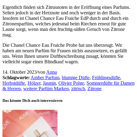
Eigentlich finden sich Zitrusnoten in der Eröffnung eines Parfums.
Selten jedoch in der Herznote und noch weniger in der Basis.
Insofern ist Chanel Chance Eau Fraiche EdP durch und durch ein
Zitronenparfüm, welches jedesmal beim Riechen erneut für gute
Laune sorgt, wenn man den fruchtig-süßen Geruch von Zitrone
mag.
Die Chanel Chance Eau Fraiche Probe hat uns überzeugt. Wir
haben am neuen Parfüm für Frauen nichts auszusetzen, es gefällt
uns. Wenn Ihnen unsere Duftbeschreibung zusagt, könnten Sie
vielleicht sogar einen Blindkauf wagen.
14. Oktober 2023
/
von
Anna
Schlagworte:
Amber Parfum
,
blumige Düfte
,
Frühlingsdüfte
,
Herbstdüfte
,
Hölzer
,
Jasmin
,
Olivier Polge
,
Sommerdüfte für Damen
& Herren
,
weitere Parfüm Marken
,
zitrisch
,
Zitrone
Das könnte Dich auch interessieren