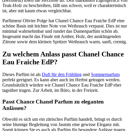
(Bernstein) lösen die Herznote ab. Den markanten Eigengeruch von
Teak-Holz zu beschreiben, fällt uns schwer, weil er charakteristisch
ist, aber mit kaum etwas vergleichbar.
Parfümeur Olivier Polge hat Chanel Chance Eau Fraiche EdP eine
schöne Basis mit leichter Note von Weihrauch verpasst. Dies ist nur
minimal wahrnehmbar und rundet das Damenparfüm schön ab.
Insgesamt macht das Finale mit Amber, Holz, der ausklingenden
Zitrone sowie dem kleinen Spritzer Weihrauch warm, sanft, cremig.
Zu welchem Anlass passt Chanel Chance
Eau Fraiche EdP?
Dieses Parfüm ist als
Duft für den Frühling
und
Sommerparfum
perfekt geeignet. Es kann aber auch im Herbst getragen werden.
Grundsätzlich würden wir Chanel Chance Eau Fraiche EdP eher
tagsüber tragen. Zur Arbeit, im Büro, in der Freizeit.
Passt Chance Chanel Parfum zu eleganten
Anlässen?
Obwohl es sich um ein zitrisches Parfüm handelt, bringt es durch
seine blumige Begleitung von Jasmin eine gewisse Eleganz mit.
Somit können Sie es auch als Parfüm für besondere Anlässe tragen.