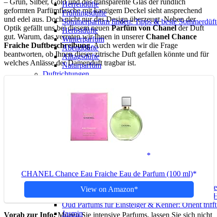
– Grün, Silber, Gold und das transparente Glas der rundlich
Herrendüfte
geformten Parfümflasche mit kantigem Deckel sieht ansprechend
Frühlingsdüfte
und edel aus. Doch nicht nur das Design überzeugt. Neben der
Sommerparfum finden: Tipps & beste Sommerdüf
Optik gefällt uns bei diesem neuen
Parfüm von Chanel
der Duft
Herbstdüfte
gut. Warum, das verraten wir Ihnen in unserer
Chanel Chance
Winterparfum
Fraiche Duftbeschreibung
. Auch werden wir die Frage
Abenddüfte
beantworten, ob Ihnen dieser zitrische Duft gefallen könnte und für
Alltagsdüfte
welches Anlässe der Damenduft tragbar ist.
Naturparfüm
Duftrichtungen
Blumige Düfte
Süße Düfte
Gourmanddüfte
Orientalische Düfte
Fruchtige Düfte
Elegante Düfte
Holzige Parfums
Sportliche Düfte
Frische Düfte
Chypre Düfte
Fougere Düfte
CHANEL Chance Eau Fraiche Eau de Parfum (100 ml)
Beliebte Duftnoten
Amber Parfum: Warm, sinnlich & orientalische Tie
View on Amazon
Parfum mit Benzoe: Balsamische Süße & warme 
Oud Parfums für Einsteiger & Kenner: Orient triff
Jasmin
Vorab zur Info:
Mögen Sie intensive Parfums, lassen Sie sich nicht