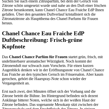
Suchen Sie nach einem Zitrusparfüm, bei dem der Geruch von
Zitrone schön umgesetzt wurde und nahe an den Duft einer frischen
Zitrone herankommt, kann Chanel Chance Eau Fraiche EdP Ihnen
gefallen. Über den gesamten Duftverlauf kristallisiert sich die
Zitronatzitrone als Hauptthema des Chanel Parfums für Frauen
heraus.
Chanel Chance Eau Fraiche EdP
Duftbeschreibung: Frisch-grüne
Kopfnote
Das
Chanel Chance Parfüm für Frauen
startet grün, frisch, mit
undefinierbarer aromatischer Würzigkeit. Noch kommt der
Zitronenduft nur schwach zum Vorschein. Für einen kurzen
Augenblick denken wir in der Eröffnungsnote von Chanel Chance
Eau Fraiche an den typischen Geruch im Frisuersalon. Aber kaum
gerochen, gehört die Haarspray-Note schon wieder der
Vergangenheit an.
Erst nach zwei, drei Minuten öffnet sich der Vorhang und die
Zitrone betritt die Bühne. Im Hintergrund befinden sich dezent
Anklänge bitterer Noten, welche sich in der weißen Haut der
Zitrone befinden. Das sogenannte Mesokarp sitzt zwischen der
Zitronenschale und dem Fruchtfleisch der Zitrone. In einigen