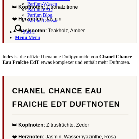
Parfüm-Wissen
👑
Kopfnoten:
Zitronatzitrone
Parfum FAQ
Parfüm Blog
❤️
Herznoten:
Jasmin
Parfüm Glossar
▲
Basisnoten:
Teakholz, Amber
Suche
Menü
Menü
Indes ist die offiziell benannte Duftpyramide von
Chanel Chance
Eau Fraîche EdT
etwas komplexer und enthält mehr Duftnoten.
CHANEL CHANCE EAU
FRAICHE EDT DUFTNOTEN
👑
Kopfnoten:
Zitrusfrüchte, Zeder
❤️
Herznoten:
Jasmin, Wasserhyazinthe, Rosa