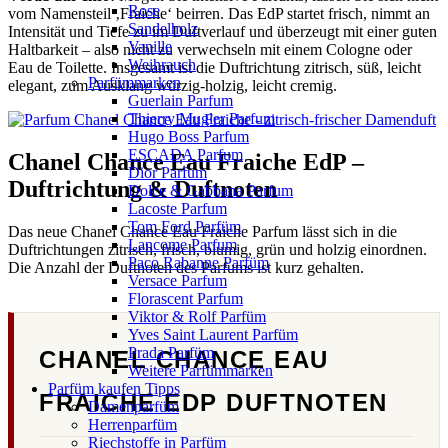
Rose
vom Namensteil ‚Fraiche‘ beirren. Das EdP startet frisch, nimmt an
Sandelholz
Intensität und Tiefe zu im Duftverlauf und überzeugt mit einer guten
Vanille
Haltbarkeit – also nicht zu verwechseln mit einem Cologne oder
Weihrauch
Eau de Toilette. Insgesamt ist die Duftrichtung zitrisch, süß, leicht
Parfümmarken
elegant, zum Ausklang würzig-holzig, leicht cremig.
Guerlain Parfum
Thierry Mugler Parfum
Hugo Boss Parfum
ESCADA Parfum
Chanel Chance Eau Fraiche EdP –
Dior Parfum
Duftrichtung & Duftnoten
Dolce & Gabbana Parfum
Lacoste Parfum
Tom Ford Parfüm
Das neue Chanel Chance Eau Fraiche Parfum lässt sich in die
Lancome Parfum
Duftrichtungen zitrisch, frisch, blumig, grün und holzig einordnen.
Paco Rabanne Parfüm
Die Anzahl der Duftnoten des Parfums ist kurz gehalten.
Versace Parfum
Florascent Parfum
Viktor & Rolf Parfüm
Yves Saint Laurent Parfüm
Prada Parfüm
CHANEL CHANCE EAU
Weitere Parfümmarken
Parfüm kaufen Tipps
FRAICHE EDP DUFTNOTEN
Damenparfüm
Herrenparfüm
Riechstoffe in Parfüm