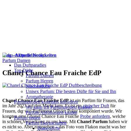
Blog - Aktuelle Neuigkeiten
Parfum Damen
Das Duftparadies
Top Düfte
Chanel Chance Eau Fraiche EdP
Parfum Damen
Parfum Herren
Nischendüfte
Unisex Parfum: Die besten Düfte für Sie und Ihn
Aromatherapie
Chanel Chance Eau Fraiche EdP
ist ein Parfüm für Frauen, das
Parfümproben kostenlos anfordern
im Jahr 2023 auf den Markt kam. Es ist ein
zitrischer Duft
für
Wo kann ich Parfümproben kaufen?
Frauen, der von Parfümeur Olivier Polge komponiert wurde. Wir
Parfüm Abfüllungen kaufen
konnten eine Chanel Chance Eau Fraîche
Probe anfordern
, welche
Parfum finden
in schöner Verpackung zu uns kam. Mit
Chanel Parfum
haben wir
Parfüm Eigenschaften
es nicht so. Aber zugegeben – das Foto vom Flakon macht was her
Damendüfte