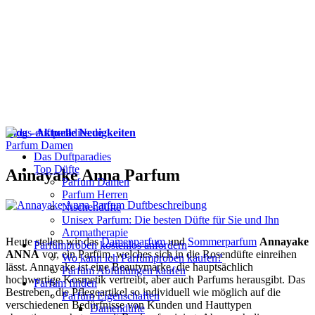
Blog - Aktuelle Neuigkeiten
Parfum Damen
Das Duftparadies
Top Düfte
Annayake Anna Parfum
Parfum Damen
Parfum Herren
Nischendüfte
Unisex Parfum: Die besten Düfte für Sie und Ihn
Aromatherapie
Heute stellen wir das
Damenparfum
und
Sommerparfum
Annayake
Parfümproben kostenlos anfordern
ANNA
vor, ein Parfüm, welches sich in die Rosendüfte einreihen
Wo kann ich Parfümproben kaufen?
lässt. Annayake ist eine Beautymarke, die hauptsächlich
Parfüm Abfüllungen kaufen
hochwertige Kosmetik vertreibt, aber auch Parfums herausgibt. Das
Parfum finden
Bestreben, die Pflegeartikel so individuell wie möglich auf die
Parfüm Eigenschaften
verschiedenen Bedürfnisse von Kunden und Hauttypen
Damendüfte