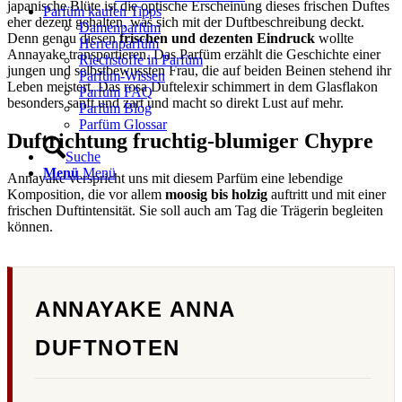
japanische Blüte ist die optische Erscheinung dieses frischen Duftes
Parfüm kaufen Tipps
eher dezent gehalten, was sich mit der Duftbeschreibung deckt.
Damenparfüm
Denn genau diesen
frischen und dezenten Eindruck
wollte
Herrenparfüm
Annayake transportieren. Das Parfüm erzählt die Geschichte einer
Riechstoffe in Parfüm
jungen und selbstbewussten Frau, die auf beiden Beinen stehend ihr
Parfüm-Wissen
Leben meistert. Das rosa Duftelexir schimmert in dem Glasflakon
Parfum FAQ
besonders sanft und zart und macht so direkt Lust auf mehr.
Parfüm Blog
Parfüm Glossar
Duftrichtung fruchtig-blumiger Chypre
Suche
Menü
Menü
Annayake verspricht uns mit diesem Parfüm eine lebendige
Komposition, die vor allem
moosig bis holzig
auftritt und mit einer
frischen Duftintensität. Sie soll auch am Tag die Trägerin begleiten
können.
ANNAYAKE ANNA
DUFTNOTEN