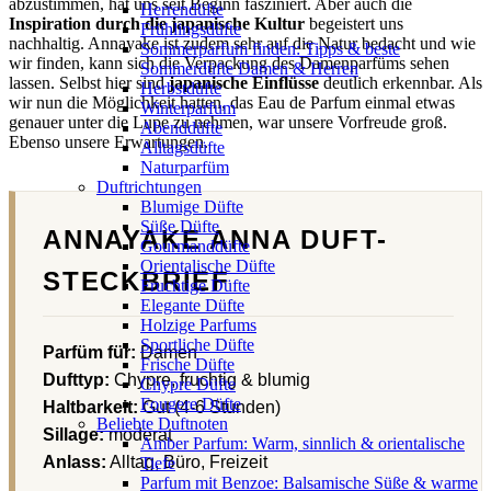
abzustimmen, hat uns seit Beginn fasziniert. Aber auch die
Herrendüfte
Inspiration durch die japanische Kultur
begeistert uns
Frühlingsdüfte
nachhaltig. Annayake ist zudem sehr auf die Natur bedacht und wie
Sommerparfum finden: Tipps & beste
wir finden, kann sich die Verpackung des Damenparfüms sehen
Sommerdüfte Damen & Herren
lassen. Selbst hier sind
japanische Einflüsse
deutlich erkennbar. Als
Herbstdüfte
wir nun die Möglichkeit hatten, das Eau de Parfum einmal etwas
Winterparfum
genauer unter die Lupe zu nehmen, war unsere Vorfreude groß.
Abenddüfte
Ebenso unsere Erwartungen.
Alltagsdüfte
Naturparfüm
Duftrichtungen
Blumige Düfte
Süße Düfte
ANNAYAKE ANNA DUFT-
Gourmanddüfte
Orientalische Düfte
STECKBRIEF
Fruchtige Düfte
Elegante Düfte
Holzige Parfums
Sportliche Düfte
Parfüm für:
Damen
Frische Düfte
Dufttyp:
Chypre, fruchtig & blumig
Chypre Düfte
Fougere Düfte
Haltbarkeit:
Gut (4-6 Stunden)
Beliebte Duftnoten
Sillage:
moderat
Amber Parfum: Warm, sinnlich & orientalische
Anlass:
Alltag, Büro, Freizeit
Tiefe
Parfum mit Benzoe: Balsamische Süße & warme