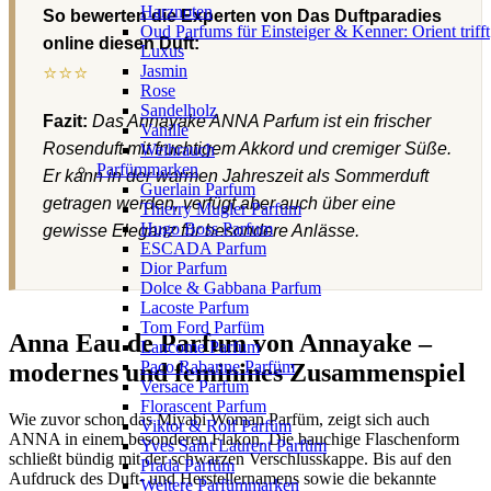
Harznoten
So bewerten die Experten von Das Duftparadies
Oud Parfums für Einsteiger & Kenner: Orient trifft
online diesen Duft:
Luxus
⭐⭐⭐
Jasmin
Rose
Sandelholz
Fazit:
Das Annayake ANNA Parfum ist ein frischer
Vanille
Rosenduft mit fruchtigem Akkord und cremiger Süße.
Weihrauch
Parfümmarken
Er kann in der warmen Jahreszeit als Sommerduft
Guerlain Parfum
getragen werden, verfügt aber auch über eine
Thierry Mugler Parfum
Hugo Boss Parfum
gewisse Eleganz für besondere Anlässe.
ESCADA Parfum
Dior Parfum
Dolce & Gabbana Parfum
Lacoste Parfum
Tom Ford Parfüm
Anna Eau de Parfum von Annayake –
Lancome Parfum
Paco Rabanne Parfüm
modernes und feminines Zusammenspiel
Versace Parfum
Florascent Parfum
Wie zuvor schon das Miyabi Woman Parfüm, zeigt sich auch
Viktor & Rolf Parfüm
ANNA in einem besonderen Flakon. Die bauchige Flaschenform
Yves Saint Laurent Parfüm
schließt bündig mit der schwarzen Verschlusskappe. Bis auf den
Prada Parfüm
Aufdruck des Duft- und Herstellernamens sowie die bekannte
Weitere Parfümmarken