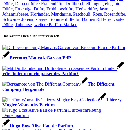
Düfte
,
Damendüfte / Frauendüfte
,
Duftbeschreibungen
,
elegante
Düfte
,
Fruchtige Düfte
,
Frühlingsdüfte
,
Herbstdüfte
,
Jasmin
,
Johannisbeere
,
Koriander
,
Mandarine
,
Patchouli
,
Rose
,
Rosendüfte
,
Schwarze Johannisbeere
,
Sommerdüfte für Damen & Herren
,
süße
Düfte
,
Tuberose
,
weitere Parfüm Marken
Das könnte Dich auch interessieren
Brecourt Mauvais Garcon EdP
Wie findet man ein passendes Parfüm?
The Different
Company Bergamote
Thierry
Mugler Womanity Parfüm
Hugo Boss Alive Eau de Parfum