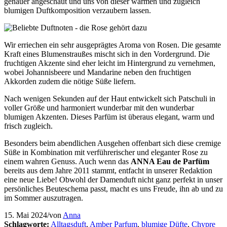
genauer angeschaut und uns von dieser warmen und zugleich
blumigen Duftkomposition verzaubern lassen.
Wir erriechen ein sehr ausgeprägtes Aroma von Rosen. Die gesamte
Kraft eines Blumenstraußes mischt sich in den Vordergrund. Die
fruchtigen Akzente sind eher leicht im Hintergrund zu vernehmen,
wobei Johannisbeere und Mandarine neben den fruchtigen
Akkorden zudem die nötige Süße liefern.
Nach wenigen Sekunden auf der Haut entwickelt sich Patschuli in
voller Größe und harmoniert wunderbar mit den wunderbar
blumigen Akzenten. Dieses Parfüm ist überaus elegant, warm und
frisch zugleich.
Besonders beim abendlichen Ausgehen offenbart sich diese cremige
Süße in Kombination mit verführerischer und eleganter Rose zu
einem wahren Genuss. Auch wenn das
ANNA Eau de Parfüm
bereits aus dem Jahre 2011 stammt, entfacht in unserer Redaktion
eine neue Liebe! Obwohl der Damenduft nicht ganz perfekt in unser
persönliches Beuteschema passt, macht es uns Freude, ihn ab und zu
im Sommer auszutragen.
15. Mai 2024
/
von
Anna
Schlagworte:
Alltagsduft
,
Amber Parfum
,
blumige Düfte
,
Chypre