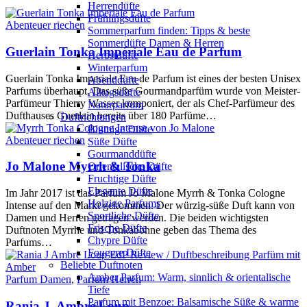
Herrendüfte
Frühlingsdüfte
Abenteuer riechen
Sommerparfum finden: Tipps & beste
Sommerdüfte Damen & Herren
Guerlain Tonka Impériale Eau de Parfum
Herbstdüfte
Winterparfum
Guerlain Tonka Imperiale Eau de Parfum ist eines der besten Unisex
Abenddüfte
Parfums überhaupt. Das süße Gourmandparfüm wurde von Meister-
Alltagsdüfte
Parfümeur Thierry Wasser komponiert, der als Chef-Parfümeur des
Naturparfüm
Dufthauses Guerlain bereits über 180 Parfüme…
Duftrichtungen
Blumige Düfte
Abenteuer riechen
Süße Düfte
Gourmanddüfte
Jo Malone Myrrh & Tonka
Orientalische Düfte
Fruchtige Düfte
Elegante Düfte
Im Jahr 2017 ist das Parfum Jo Malone Myrrh & Tonka Cologne
Holzige Parfums
Intense auf den Markt gekommen. Der würzig-süße Duft kann von
Sportliche Düfte
Damen und Herren getragen werden. Die beiden wichtigsten
Frische Düfte
Duftnoten Myrrhe und Tonkabohne geben das Thema des
Chypre Düfte
Parfums…
Fougere Düfte
Beliebte Duftnoten
Amber Parfum: Warm, sinnlich & orientalische
Parfum Damen
,
Parfum Herren
Tiefe
Parfum mit Benzoe: Balsamische Süße & warme
Rania J. Ambre Loup