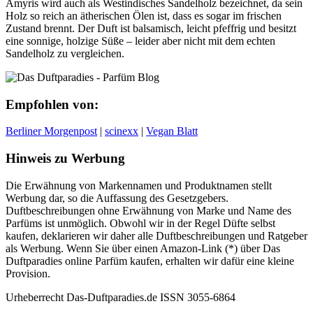
Amyris wird auch als Westindisches Sandelholz bezeichnet, da sein
Holz so reich an ätherischen Ölen ist, dass es sogar im frischen
Zustand brennt. Der Duft ist balsamisch, leicht pfeffrig und besitzt
eine sonnige, holzige Süße – leider aber nicht mit dem echten
Sandelholz zu vergleichen.
Empfohlen von:
Berliner Morgenpost
|
scinexx
|
Vegan Blatt
Hinweis zu Werbung
Die Erwähnung von Markennamen und Produktnamen stellt
Werbung dar, so die Auffassung des Gesetzgebers.
Duftbeschreibungen ohne Erwähnung von Marke und Name des
Parfüms ist unmöglich. Obwohl wir in der Regel Düfte selbst
kaufen, deklarieren wir daher alle Duftbeschreibungen und Ratgeber
als Werbung. Wenn Sie über einen Amazon-Link (*) über Das
Duftparadies online Parfüm kaufen, erhalten wir dafür eine kleine
Provision.
Urheberrecht Das-Duftparadies.de ISSN 3055-6864