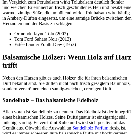
Im Vergleich zum Perubalsam wirkt Tolubalsam deutlich floraler
und weicher. Er erinnert an frisch geschnittenes Heu und besitzt eine
warme, zimtige Süße, die umhüllend wirkt. Tolubalsam wird häufig
in Ambery-Düften eingesetzt, um eine samtige Brücke zwischen den
Herznoten und der Basis zu schlagen.
Ormonde Jayne Tolu (2002)
Tom Ford Sahara Noir (2013)
Estée Lauder Youth-Dew (1953)
Balsamische Hölzer: Wenn Holz auf Harz
trifft
Neben den Harzen gibt es auch Hölzer, die für ihren balsamischen
Duft bekannt sind. Sie duften nicht nach frisch gesägtem Baumholz,
sondern verströmen einen samtig-weichen, cremigen Duft.
Sandelholz – Das balsamische Edelholz
Allen voran ist Sandelholz zu nennen. Das Edelholz ist der Inbegriff
eines balsamischen Holzes. Seine Duftsignatur ist einzigartig: süß,
milchig, samtig. Es verströmt Ruhe und wirkt sich positiv auf das
Gemüt aus. Obwohl die Auswahl an
Sandelholz Parfum
riesig ist,
wird es immer schwerer, gute balsamische Düfte mit hochwertiger