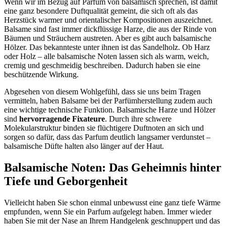
Wenn wir im Bezug auf Parfum von balsamisch sprechen, ist damit
eine ganz besondere Duftqualität gemeint, die sich oft als das
Herzstück warmer und orientalischer Kompositionen auszeichnet.
Balsame sind fast immer dickflüssige Harze, die aus der Rinde von
Bäumen und Sträuchern austreten. Aber es gibt auch balsamische
Hölzer. Das bekannteste unter ihnen ist das Sandelholz. Ob Harz
oder Holz – alle balsamische Noten lassen sich als warm, weich,
cremig und geschmeidig beschreiben. Dadurch haben sie eine
beschützende Wirkung.
Abgesehen von diesem Wohlgefühl, dass sie uns beim Tragen
vermitteln, haben Balsame bei der Parfümherstellung zudem auch
eine wichtige technische Funktion. Balsamische Harze und Hölzer
sind
hervorragende Fixateure
. Durch ihre schwere
Molekularstruktur binden sie flüchtigere Duftnoten an sich und
sorgen so dafür, dass das Parfum deutlich langsamer verdunstet –
balsamische Düfte halten also länger auf der Haut.
Balsamische Noten: Das Geheimnis hinter
Tiefe und Geborgenheit
Vielleicht haben Sie schon einmal unbewusst eine ganz tiefe Wärme
empfunden, wenn Sie ein Parfum aufgelegt haben. Immer wieder
haben Sie mit der Nase an Ihrem Handgelenk geschnuppert und das