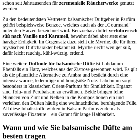
schon seit Jahrtausenden für
zeremonielle Räucherwerke
genutzt
werden.
Zu den bedeutendsten Vertretern balsamischer Duftgeber in Parfüm
gehört beispielsweise Benzoe, welches auch als der „Gourmand“
unter den Harzen bezeichnet wird. Benzoeharz duftet
verführerisch
süß nach Vanille und Karamell
, bewahrt dabei aber stets eine
harzige Erdigkeit. Im Gegensatz dazu steht die Myrrhe, die für ihren
mystischen Duftcharakter bekannt ist. Myrrhe riecht weniger süß,
dafür leicht rauchig, kühl-würzig, erdend.
Eine weitere
Duftnote für balsamische Düfte
ist Labdanum.
Ebenfalls ein Harz, welches aus der Zistrose gewonnen wird. Es gilt
als die pflanzliche Alternative zu Ambra und besticht durch eine
intensiv warme, lederartige und honigsüße Note. Labdanum sorgt
besonders in klassischen Orient-Parfums für Sinnlichkeit. Ergänzt
sind Tolu- und Perubalsam zu erwähnen. Beide bringen feine
Nuancen von Zimt und Nelken in die Kompositionen ein und
verleihen den Düften häufig eine weihnachtliche, beruhigende Fülle.
All diese Inhaltsstoffe wirken in Balsam Parfums zudem als
zuverlässige Fixateure – ein Garant für lange Haltbarkeit.
Wann und wie Sie balsamische Düfte am
besten tragen