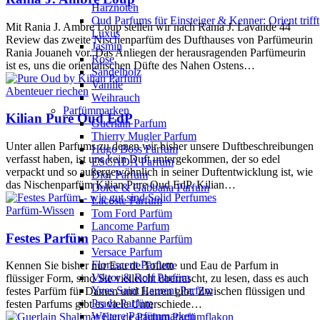
Harznoten
Oud Parfums für Einsteiger & Kenner: Orient trifft
Mit Rania J. Ambre Loup stellen wir nach Rania J. Lavande 44
Luxus
Review das zweite Nischenparfüm des Dufthauses von Parfümeurin
Jasmin
Rania Jouaneh vor. Das Anliegen der herausragenden Parfümeurin
Rose
ist es, uns die orientalischen Düfte des Nahen Ostens…
Sandelholz
Vanille
Abenteuer riechen
Weihrauch
Parfümmarken
Kilian Pure Oud EdP
Guerlain Parfum
Thierry Mugler Parfum
Unter allen Parfums zu denen wir bisher unsere Duftbeschreibungen
Hugo Boss Parfum
verfasst haben, ist uns kein Duft untergekommen, der so edel
ESCADA Parfum
verpackt und so außergewöhnlich in seiner Duftentwicklung ist, wie
Dior Parfum
das Nischenparfüm Kilian Pure Oud EdP. Kilian…
Dolce & Gabbana Parfum
Lacoste Parfum
Parfüm-Wissen
Tom Ford Parfüm
Lancome Parfum
Festes Parfüm
Paco Rabanne Parfüm
Versace Parfum
Florascent Parfum
Kennen Sie bisher nur Eau de Toilette und Eau de Parfum in
Viktor & Rolf Parfüm
flüssiger Form, sind Sie vielleicht überrascht, zu lesen, dass es auch
Yves Saint Laurent Parfüm
festes Parfüm für Damen und Herren gibt. Zwischen flüssigen und
Prada Parfüm
festen Parfums gibt es viele Unterschiede…
Weitere Parfümmarken