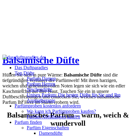
Balsamische Düfte
Das Duftparadies
Top Düfte
Hüllen Sie sich in pure Wärme:
Balsamische Düfte
sind die
Parfum Damen
tiefgründigen Verführer der Parfümwelt! Mit ihren harzigen,
Parfum Herren
weichen und geheimnisvollen Noten legen sie sich wie ein edler
Nischendüfte
Kaschmirschal auf Ihre Haut. Tauchen Sie ein in unsere
Unisex Parfum: Die besten Düfte für Sie und Ihn
Duftbeschreibungen und entdecken Sie, welches balsamische
Aromatherapie
Parfum Ihr Herz im Sturm erobern wird.
Parfümproben kostenlos anfordern
Wo kann ich Parfümproben kaufen?
Balsamisches Parfum – warm, weich &
Parfüm Abfüllungen kaufen
wundervoll
Parfum finden
Parfüm Eigenschaften
Damendüfte