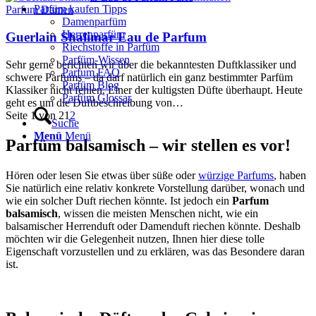
Parfüm kaufen Tipps
Parfum Damen
Damenparfüm
Herrenparfüm
Guerlain Shalimar Eau de Parfum
Riechstoffe in Parfüm
Parfüm-Wissen
Sehr gerne berichten wir über die bekanntesten Duftklassiker und
Parfum FAQ
schwere Parfums – da darf natürlich ein ganz bestimmter Parfüm
Parfüm Blog
Klassiker nicht fehlen. Einer der kultigsten Düfte überhaupt. Heute
Parfüm Glossar
geht es um die Duftbeschreibung von…
Seite 1 von 2
1
2
Suche
Menü
Menü
Parfüm balsamisch – wir stellen es vor!
Hören oder lesen Sie etwas über süße oder
würzige Parfums
, haben
Sie natürlich eine relativ konkrete Vorstellung darüber, wonach und
wie ein solcher Duft riechen könnte. Ist jedoch ein
Parfum
balsamisch
, wissen die meisten Menschen nicht, wie ein
balsamischer Herrenduft oder Damenduft riechen könnte. Deshalb
möchten wir die Gelegenheit nutzen, Ihnen hier diese tolle
Eigenschaft vorzustellen und zu erklären, was das Besondere daran
ist.