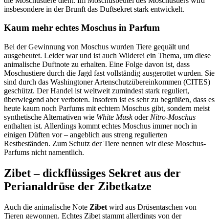
die Moschustiere dient. Im Moschusbeutel des Moschustiers wird
insbesondere in der Brunft das Duftsekret stark entwickelt.
Kaum mehr echtes Moschus in Parfum
Bei der Gewinnung von Moschus wurden Tiere gequält und
ausgebeutet. Leider war und ist auch Wilderei ein Thema, um diese
animalische Duftnote zu erhalten. Eine Folge davon ist, dass
Moschustiere durch die Jagd fast vollständig ausgerottet wurden. Sie
sind durch das Washingtoner Artenschutzübereinkommen (CITES)
geschützt. Der Handel ist weltweit zumindest stark reguliert,
überwiegend aber verboten. Insofern ist es sehr zu begrüßen, dass es
heute kaum noch Parfums mit echtem Moschus gibt, sondern meist
synthetische Alternativen wie
White Musk
oder
Nitro-Moschus
enthalten ist. Allerdings kommt echtes Moschus immer noch in
einigen Düften vor – angeblich aus streng regulierten
Restbeständen. Zum Schutz der Tiere nennen wir diese Moschus-
Parfums nicht namentlich.
Zibet – dickflüssiges Sekret aus der
Perianaldrüse der Zibetkatze
Auch die animalische Note
Zibet
wird aus Drüsentaschen von
Tieren gewonnen. Echtes Zibet stammt allerdings von der