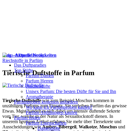
Blog - Aktuelle Neuigkeiten
Riechstoffe in Parfüm
Das Duftparadies
Top Düfte
Tierische Duftstoffe in Parfum
Parfum Damen
Parfum Herren
Nischendüfte
Unisex Parfum: Die besten Düfte für Sie und Ihn
Aromatherapie
Tierische Duftstoffe
wie zum Beispiel Moschus kommen in
Parfümproben kostenlos anfordern
unzähligen Parfums zum Einsatz. Sie verleihen Parfüm das gewisse
Wo kann ich Parfümproben kaufen?
Etwas. Meist handelt es sich dabei um intensiv duftende Sekrete
Parfüm Abfüllungen kaufen
vom Tier, welche in der Natur als Sexuallockstoff dienen. In
Parfum finden
unserem heutigen Artikel erfahren Sie mehr über Tiersekrete und
Parfüm Eigenschaften
Ausscheidungen wie
Amber
,
Bibergeil
,
Walkotze
,
Moschus
und
Damendüfte