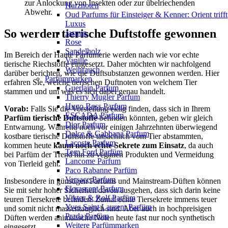
zur Anlockung von Insekten oder zur übelriechenden
Harznoten
Abwehr.
Oud Parfums für Einsteiger & Kenner: Orient trifft
Luxus
So werden tierische Duftstoffe gewonnen
Jasmin
Rose
Sandelholz
Im Bereich der Haute Parfumerie werden nach wie vor echte
Vanille
tierische Riechstoffe eingesetzt. Daher möchten wir nachfolgend
Weihrauch
darüber berichten, wie die Duftsubstanzen gewonnen werden. Hier
Parfümmarken
erfahren Sie, welche tierischen Duftnoten von welchem Tier
Guerlain Parfum
stammen und um was es sich dabei genau handelt.
Thierry Mugler Parfum
Hugo Boss Parfum
Vorab:
Falls Sie die Vorstellung eklig finden, dass sich in Ihrem
ESCADA Parfum
Parfüm tierische Duftstoffe
befinden könnten, geben wir gleich
Dior Parfum
Entwarnung. Während noch vor einigen Jahrzehnten überwiegend
Dolce & Gabbana Parfum
kostbare tierische Duftstoffe tatsächlich vom Tier abstammten,
Lacoste Parfum
kommen heute
kaum noch echte Sekrete zum Einsatz
, da auch
Tom Ford Parfüm
bei Parfüm der Trend hin zu veganen Produkten und Vermeidung
Lancome Parfum
von Tierleid geht.
Paco Rabanne Parfüm
Versace Parfum
Insbesondere in günstigen Parfums und Mainstream-Düften können
Florascent Parfum
Sie mit sehr hoher Sicherheit davon ausgehen, dass sich darin keine
Viktor & Rolf Parfüm
teuren Tiersekrete befinden. Zumal echte Tiersekrete immens teuer
Yves Saint Laurent Parfüm
und somit nicht massentauglich sind. Aber auch in hochpreisigen
Prada Parfüm
Düften werden animalische Noten heute fast nur noch synthetisch
Weitere Parfümmarken
eingesetzt.