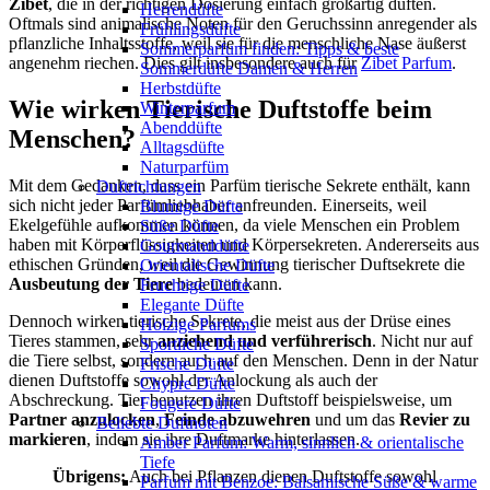
Zibet
, die in der richtigen Dosierung einfach großartig duften.
Herrendüfte
Oftmals sind animalische Noten für den Geruchssinn anregender als
Frühlingsdüfte
pflanzliche Inhaltsstoffe, weil sie für die menschliche Nase äußerst
Sommerparfum finden: Tipps & beste
angenehm riechen. Dies gilt insbesondere auch für
Zibet Parfum
.
Sommerdüfte Damen & Herren
Herbstdüfte
Wie wirken Tierische Duftstoffe beim
Winterparfum
Abenddüfte
Menschen?
Alltagsdüfte
Naturparfüm
Mit dem Gedanken, dass ein Parfüm tierische Sekrete enthält, kann
Duftrichtungen
sich nicht jeder Parfümliebhaber anfreunden. Einerseits, weil
Blumige Düfte
Ekelgefühle aufkommen können, da viele Menschen ein Problem
Süße Düfte
haben mit Körperflüssigkeiten und Körpersekreten. Andererseits aus
Gourmanddüfte
ethischen Gründen, weil die Gewinnung tierischer Duftsekrete die
Orientalische Düfte
Ausbeutung der Tiere
bedeuten kann.
Fruchtige Düfte
Elegante Düfte
Dennoch wirken tierische Sekrete, die meist aus der Drüse eines
Holzige Parfums
Tieres stammen, sehr
anziehend und verführerisch
. Nicht nur auf
Sportliche Düfte
die Tiere selbst, sondern auch auf den Menschen. Denn in der Natur
Frische Düfte
dienen Duftstoffe sowohl der Anlockung als auch der
Chypre Düfte
Abschreckung. Tier benutzen ihren Duftstoff beispielsweise, um
Fougere Düfte
Partner anzulocken
,
Feinde abzuwehren
und um das
Revier zu
Beliebte Duftnoten
markieren
, indem sie ihre Duftmarke hinterlassen.
Amber Parfum: Warm, sinnlich & orientalische
Tiefe
Übrigens:
Auch bei Pflanzen dienen Duftstoffe sowohl
Parfum mit Benzoe: Balsamische Süße & warme