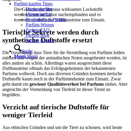
Parfüm kaufen Tipps
Damenparfüm
Die Gerüche der überaus wirksamen Lockstoffe
Herrenparfüm
werden heute im Labor nachempfunden und es
Riechstoffe in Parfüm
kommen synthetische Duftbausteine zum Einsatz.
Parfüm-Wissen
Parfum FAQ
Tierische Sekrete werden durch
Parfüm Blog
synthetische Duftstoffe ersetzt
Parfüm Glossar
Suche
Die Vorstellung, dass Tiere für die Herstellung von Parfüms leiden
Menü
Menü
müssen und wegen der animalischen Noten ausgebeutet werden, ist
alles andere als schön. Allerdings waren ausgerechnet diese
Duftbausteine oftmals das Erfolgsgeheimnis der bekanntesten
Parfums weltweit. Doch aus diversen Gründen kommen tierische
Duftstoffe kaum noch in der Parfümindustrie zum Einsatz. Zwar
geht damit ein
gewisser Qualitätsverlust bei Parfums
einher. Aber
angesichts der Vermeidung von Tierleid ist dieser Trend zu
begrüßen.
Verzicht auf tierische Duftstoffe für
weniger Tierleid
Aus ethischen Gründen und um die Tiere zu schonen, wird heute