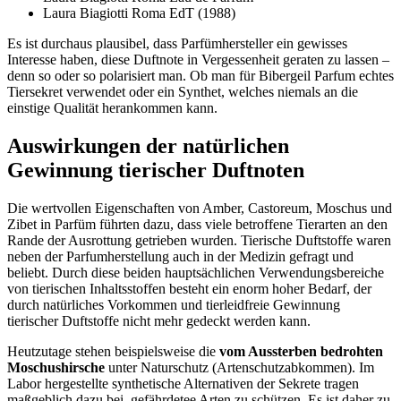
Laura Biagiotti Roma EdT (1988)
Es ist durchaus plausibel, dass Parfümhersteller ein gewisses
Interesse haben, diese Duftnote in Vergessenheit geraten zu lassen –
denn so oder so polarisiert man. Ob man für Bibergeil Parfum echtes
Tiersekret verwendet oder ein Synthet, welches niemals an die
einstige Qualität herankommen kann.
Auswirkungen der natürlichen
Gewinnung tierischer Duftnoten
Die wertvollen Eigenschaften von Amber, Castoreum, Moschus und
Zibet in Parfüm führten dazu, dass viele betroffene Tierarten an den
Rande der Ausrottung getrieben wurden. Tierische Duftstoffe waren
neben der Parfumherstellung auch in der Medizin gefragt und
beliebt. Durch diese beiden hauptsächlichen Verwendungsbereiche
von tierischen Inhaltsstoffen besteht ein enorm hoher Bedarf, der
durch natürliches Vorkommen und tierleidfreie Gewinnung
tierischer Duftstoffe nicht mehr gedeckt werden kann.
Heutzutage stehen beispielsweise die
vom Aussterben bedrohten
Moschushirsche
unter Naturschutz (Artenschutzabkommen). Im
Labor hergestellte synthetische Alternativen der Sekrete tragen
maßgeblich dazu bei, gefährdetee Arten zu schützen. Es ist daher zu