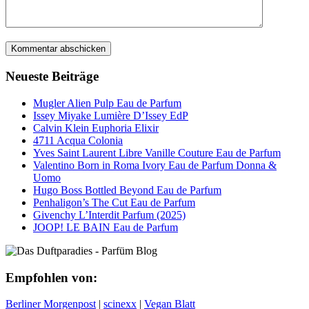
Neueste Beiträge
Mugler Alien Pulp Eau de Parfum
Issey Miyake Lumière D’Issey EdP
Calvin Klein Euphoria Elixir
4711 Acqua Colonia
Yves Saint Laurent Libre Vanille Couture Eau de Parfum
Valentino Born in Roma Ivory Eau de Parfum Donna &
Uomo
Hugo Boss Bottled Beyond Eau de Parfum
Penhaligon’s The Cut Eau de Parfum
Givenchy L’Interdit Parfum (2025)
JOOP! LE BAIN Eau de Parfum
Empfohlen von:
Berliner Morgenpost
|
scinexx
|
Vegan Blatt