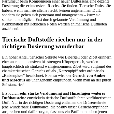
Parfümeur beim Komponieren einer neuer Duftessenz eine dezente
Dosierung dieser intensiven Riechstoffe finden. Tierische Duftstoffe
haben, wenn man sie alleine riecht, keinen angenehmen Duft,
sondern sie geben sich penetrant und unangenehm – kurz: sie
stinken unerträglich. Erst durch gekonnte Verdünnung und
Kombination mit lieblichen Noten werden animalische Duftnoten
anziehend.
Tierische Duftstoffe riechen nur in der
richtigen Dosierung wunderbar
Ein hoher Anteil tierischer Sekrete wie Bibergeil oder Zibet erinnern
eher an einen intensiven bis strengen Körpergeruch, werden
hauptsächlich als stinkend wahrgenommen. Zibet wird aufgrund des
charakteristischen Geruchs oft als „Katzenpipi“ oder ordinär als
„Katzenpisse“ bezeichnet. Ebenso wird der
Geruch von Amber
und Moschus
als unangenehm empfunden, wenn man an der puren
Substanz riecht.
Erst durch
sehr starke Verdünnung
und
Hinzufügen weiterer
Duftbausteine
entwickeln tierische Duftstoffe ihren verführerischen
Duft. Nur in der richtigen Dosierung enthalten die Drüsensekrete
jene wunderbare Duftnuance, die positiv unser Geruchsempfinden
ansprechen und dafür sorgen, dass uns ein Parfüm mit eben jenen