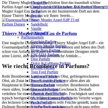
Die Thierry Mugler Angel Bodylotion lässt das traumhaft schöne
Harznoten
Parfüm Angel noch länger auf der Haut halten. Das Parfüm Thierry
Oud Parfums für Einsteiger & Kenner: Orient trifft
Mugler Angel Eau de Parfum ist der faszinierende Duft aus dem
Luxus
Hause Thierry Mugler, das wir Ihnen bereits…
Jasmin
Rose
Parfum Damen
Sandelholz
Vanille
Weihrauch
Thierry Mugler Angel Eau de Parfum
Parfümmarken
Guerlain Parfum
Eine magische Duftbeschreibung: Thierry Mugler Angel EdP – ein
Thierry Mugler Parfum
Gourmandparfüm der Extraklasse! Wir kennen und lieben den Duft
Hugo Boss Parfum
schon von Anfang an. Kaum ein weltberühmter Designer erteilt
ESCADA Parfum
seine Lizenz, aber auch seine persönliche Attitüde…
Dior Parfum
Dolce & Gabbana Parfum
Wie riecht Brombeere in Parfums?
Lacoste Parfum
Tom Ford Parfüm
Reife Brombeeren werden als frisches Obst, gefriergetrocknetes
Lancome Parfum
Obst, als Zutat in Desserts und Kuchen, vor allem aber als
Paco Rabanne Parfüm
Hauptzutat in Brombeermarmelade verzehrt. Brombeeren haben
Versace Parfum
einen süßen, fruchtigen und beerigen Geschmack. Deshalb
Florascent Parfum
verleihen Sie einem Parfüm ebenfalls Süße, Fruchtigkeit und einen
Viktor & Rolf Parfüm
typisch beerigen Duft. Während man jedoch beim Verzehr wegen
Yves Saint Laurent Parfüm
des leckeren Geschmacks vor allem reife Früchte genießt, kann die
Prada Parfüm
Duftnote Brombeere in Parfums auch aus noch nicht ganz reifen
Weitere Parfümmarken