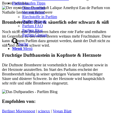
Beeren bestehen.
Parfüm kaufen Tipps
Damenparfüm
Herrenparfüm
Riechstoffe in Parfüm
Parfüm-Wissen
Brombeerduft: Rot & säuerlich oder schwarz & süß
Parfum FAQ
Parfüm Blog
Noch nicht reife Brombeeren haben eine rote Farbe und enthalten
Parfüm Glossar
im Gegensatz zu den reifen Beeren weitaus mehr Fruchtsäure. Diese
kann in einem Parfüm dazu genutzt werden, damit der Duft nicht zu
Suche
süß und nicht zu schwer wird.
Menü
Menü
Fruchtige Duftbaustein in Kopfnote & Herznote
Die Duftnote Brombeere ist vornehmlich in der Kopfnote sowie in
der Herznote anzutreffen. Im Start des Parfums erscheint der
Brombeerduft häufig in seiner spritzigen Variante mit fruchtiger
Säure und düsterer Schwere. In der Herznote wird hauptsächlich
sehr reife und süße Brombeere eingesetzt.
Empfohlen von:
Berliner Morgenpost
|
scinexx
|
Vegan Blatt