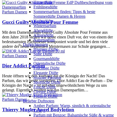
Herrendüfte
Frühlingsdüfte
Sommerparfum finden: Tipps & beste
Parfum Damen
Sommerdüfte Damen & Herren
Herbstdüfte
Gucci Guilty Absolute Pour Femme
Winterparfum
Abenddüfte
Mit dem Damenparfüm Gucci Guilty Absolute Pour Femme aus
Alltagsdüfte
dem Jahre 2018 stellen wir heute einen Duft vor, der von einem der
Naturparfüm
bedeutsamsten Parfümeure komponiert wurde und bei dem viele
Duftrichtungen
andere der heute berühmten Meisternasen zur Schule gegangen…
Blumige Düfte
Süße Düfte
Parfum Damen
Gourmanddüfte
Orientalische Düfte
Dior Addict Parfüm
Fruchtige Düfte
Elegante Düfte
Heute öffnen wir den Vorhang für die Königin der Nacht! Das
Holzige Parfums
Parfum, das wir heute vorstellen, Dior Addict Eau de Parfum – Die
Sportliche Düfte
Königin der Nacht – ist auf eher ungewöhnlichem Wege zu uns
Frische Düfte
gelangt. Eigentlich wollten wir das Damenparfüm…
Chypre Düfte
Fougere Düfte
Parfum Damen
Beliebte Duftnoten
Amber Parfum: Warm, sinnlich & orientalische
Thierry Mugler Angel Bodylotion
Tiefe
Parfum mit Benzoe: Balsamische Süße & warme