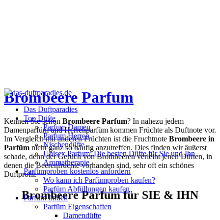
Brombeere Parfum
Das Duftparadies
Top Düfte
Kennen Sie schon
Brombeere Parfum
? In nahezu jedem
Parfum Damen
Damenparfüm und Herrenparfüm kommen Früchte als Duftnote vor.
Parfum Herren
Im Vergleich mit anderen Früchten ist die Fruchtnote
Brombeere in
Nischendüfte
Parfüm
nicht ganz so häufig anzutreffen. Dies finden wir äußerst
Unisex Parfum: Die besten Düfte für Sie und Ihn
schade, denn der Geruch von Brombeeren verleiht jenen Düften, in
Aromatherapie
denen die Beerenfrüchte vorhanden sind, sehr oft ein schönes
Parfümproben kostenlos anfordern
Duftprofil.
Wo kann ich Parfümproben kaufen?
Parfüm Abfüllungen kaufen
Brombeere Parfum für SIE & IHN
Parfum finden
Parfüm Eigenschaften
Damendüfte