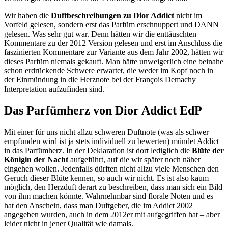
Wir haben die
Duftbeschreibungen zu Dior Addict
nicht im
Vorfeld gelesen, sondern erst das Parfüm erschnuppert und DANN
gelesen. Was sehr gut war. Denn hätten wir die enttäuschten
Kommentare zu der 2012 Version gelesen und erst im Anschluss die
faszinierten Kommentare zur Variante aus dem Jahr 2002, hätten wir
dieses Parfüm niemals gekauft. Man hätte unweigerlich eine beinahe
schon erdrückende Schwere erwartet, die weder im Kopf noch in
der Einmündung in die Herznote bei der François Demachy
Interpretation aufzufinden sind.
Das Parfümherz von Dior Addict EdP
Mit einer für uns nicht allzu schweren Duftnote (was als schwer
empfunden wird ist ja stets individuell zu bewerten) mündet Addict
in das Parfümherz. In der Deklaration ist dort lediglich die
Blüte der
Königin der Nacht
aufgeführt, auf die wir später noch näher
eingehen wollen. Jedenfalls dürften nicht allzu viele Menschen den
Geruch dieser Blüte kennen, so auch wir nicht. Es ist also kaum
möglich, den Herzduft derart zu beschreiben, dass man sich ein Bild
von ihm machen könnte. Wahrnehmbar sind florale Noten und es
hat den Anschein, dass man Duftgeber, die im Addict 2002
angegeben wurden, auch in dem 2012er mit aufgegriffen hat – aber
leider nicht in jener Qualität wie damals.