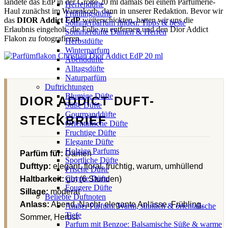
landete das EdP in der Größe 20 ml damals bei einem Parfümerie-
Herrendüfte
Haul zunächst im Warenkorb, dann in unserer Redaktion. Bevor wir
Frühlingsdüfte
das
DIOR Addict EdP
weiterschickten, hatten wir uns die
Sommerparfum finden: Tipps & beste
Erlaubnis eingeholt, die Folie zu entfernen und den Dior Addict
Sommerdüfte Damen & Herren
Flakon zu fotografieren.
Herbstdüfte
Winterparfum
Abenddüfte
Alltagsdüfte
Naturparfüm
Duftrichtungen
Blumige Düfte
DIOR ADDICT DUFT-
Süße Düfte
Gourmanddüfte
STECKBRIEF
Orientalische Düfte
Fruchtige Düfte
Elegante Düfte
Holzige Parfums
Parfüm für:
Damen
Sportliche Düfte
Dufttyp:
elegant, floral, fruchtig, warum, umhüllend
Frische Düfte
Chypre Düfte
Haltbarkeit:
gut (6 Stunden)
Fougere Düfte
Sillage:
moderat
Beliebte Duftnoten
Anlass:
Abend, Nacht, elegante Anlässe, Frühling,
Amber Parfum: Warm, sinnlich & orientalische
Tiefe
Sommer, Herbst
Parfum mit Benzoe: Balsamische Süße & warme