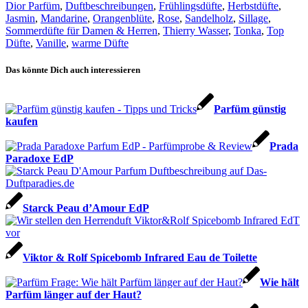
Dior Parfüm
,
Duftbeschreibungen
,
Frühlingsdüfte
,
Herbstdüfte
,
Jasmin
,
Mandarine
,
Orangenblüte
,
Rose
,
Sandelholz
,
Sillage
,
Sommerdüfte für Damen & Herren
,
Thierry Wasser
,
Tonka
,
Top
Düfte
,
Vanille
,
warme Düfte
Das könnte Dich auch interessieren
Parfüm günstig
kaufen
Prada
Paradoxe EdP
Starck Peau d’Amour EdP
Viktor & Rolf Spicebomb Infrared Eau de Toilette
Wie hält
Parfüm länger auf der Haut?