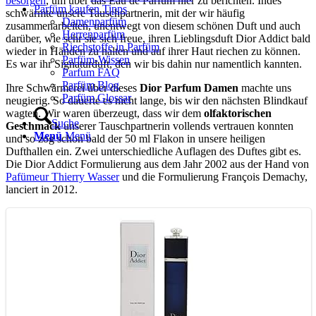
besorgen
, um über das Eau de Parfum hier zu berichten. Indes
Parfüm kaufen Tipps
schwärmte unsere Tauschpartnerin, mit der wir häufig
Damenparfüm
zusammenarbeiten, unentwegt von diesem schönen Duft und auch
Herrenparfüm
darüber, wie sehr sie sich freue, ihren Lieblingsduft Dior Addict bald
Riechstoffe in Parfüm
wieder in Händen zu halten und auf ihrer Haut riechen zu können.
Parfüm-Wissen
Es war ihr Signaturduft, den wir bis dahin nur namentlich kannten.
Parfum FAQ
Parfüm Blog
Ihre Schwärmerei über dieses
Dior Parfum Damen
machte uns
Parfüm Glossar
neugierig. So dauerte es nicht lange, bis wir den nächsten Blindkauf
wagten. Wir waren überzeugt, dass wir dem
olfaktorischen
Suche
Geschmack
unserer Tauschpartnerin vollends vertrauen konnten
Menü
Menü
und so zog schon bald der 50 ml Flakon in unsere heiligen
Dufthallen ein. Zwei unterschiedliche Auflagen des Duftes gibt es.
Die Dior Addict Formulierung aus dem Jahr 2002 aus der Hand von
Pafümeur Thierry Wasser
und die Formulierung François Demachy,
lanciert in 2012.