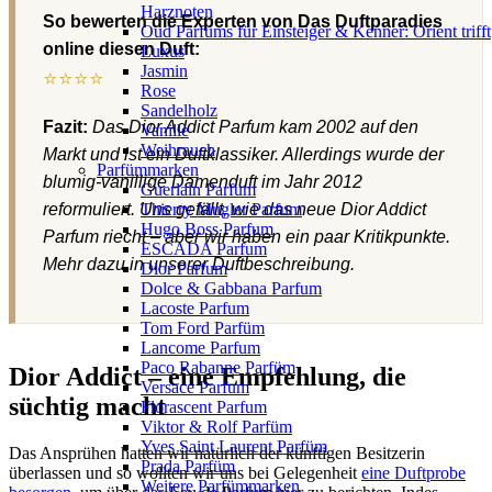
Harznoten
So bewerten die Experten von Das Duftparadies
Oud Parfums für Einsteiger & Kenner: Orient trifft
online diesen Duft:
Luxus
Jasmin
⭐⭐⭐⭐
Rose
Sandelholz
Fazit:
Das Dior Addict Parfum kam 2002 auf den
Vanille
Weihrauch
Markt und ist ein Duftklassiker. Allerdings wurde der
Parfümmarken
blumig-vanillige Damenduft im Jahr 2012
Guerlain Parfum
reformuliert. Uns gefällt, wie das neue Dior Addict
Thierry Mugler Parfum
Hugo Boss Parfum
Parfum riecht – aber wir haben ein paar Kritikpunkte.
ESCADA Parfum
Mehr dazu in unserer Duftbeschreibung.
Dior Parfum
Dolce & Gabbana Parfum
Lacoste Parfum
Tom Ford Parfüm
Lancome Parfum
Paco Rabanne Parfüm
Dior Addict – eine Empfehlung, die
Versace Parfum
süchtig macht
Florascent Parfum
Viktor & Rolf Parfüm
Yves Saint Laurent Parfüm
Das Ansprühen hatten wir natürlich der künftigen Besitzerin
Prada Parfüm
überlassen und so wollten wir uns bei Gelegenheit
eine Duftprobe
Weitere Parfümmarken