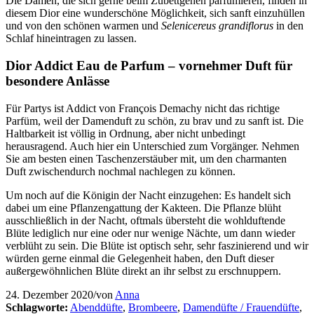
Die Damen, die sich gerne beim Zubettgehen parfümieren, finden in
diesem Dior eine wunderschöne Möglichkeit, sich sanft einzuhüllen
und von den schönen warmen und
Selenicereus grandiflorus
in den
Schlaf hineintragen zu lassen.
Dior Addict Eau de Parfum – vornehmer Duft für
besondere Anlässe
Für Partys ist Addict von François Demachy nicht das richtige
Parfüm, weil der Damenduft zu schön, zu brav und zu sanft ist. Die
Haltbarkeit ist völlig in Ordnung, aber nicht unbedingt
herausragend. Auch hier ein Unterschied zum Vorgänger. Nehmen
Sie am besten einen Taschenzerstäuber mit, um den charmanten
Duft zwischendurch nochmal nachlegen zu können.
Um noch auf die Königin der Nacht einzugehen: Es handelt sich
dabei um eine Pflanzengattung der Kakteen. Die Pflanze blüht
ausschließlich in der Nacht, oftmals übersteht die wohlduftende
Blüte lediglich nur eine oder nur wenige Nächte, um dann wieder
verblüht zu sein. Die Blüte ist optisch sehr, sehr faszinierend und wir
würden gerne einmal die Gelegenheit haben, den Duft dieser
außergewöhnlichen Blüte direkt an ihr selbst zu erschnuppern.
24. Dezember 2020
/
von
Anna
Schlagworte:
Abenddüfte
,
Brombeere
,
Damendüfte / Frauendüfte
,