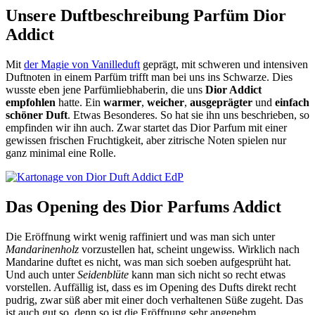
Unsere Duftbeschreibung Parfüm Dior
Addict
Mit
der Magie von Vanilleduft
geprägt, mit schweren und intensiven
Duftnoten in einem Parfüm trifft man bei uns ins Schwarze. Dies
wusste eben jene Parfümliebhaberin, die uns
Dior Addict
empfohlen
hatte. Ein
warmer
,
weicher
,
ausgeprägter
und
einfach
schöner Duft
. Etwas Besonderes. So hat sie ihn uns beschrieben, so
empfinden wir ihn auch. Zwar startet das Dior Parfum mit einer
gewissen frischen Fruchtigkeit, aber zitrische Noten spielen nur
ganz minimal eine Rolle.
Das Opening des Dior Parfums Addict
Die Eröffnung wirkt wenig raffiniert und was man sich unter
Mandarinenholz
vorzustellen hat, scheint ungewiss. Wirklich nach
Mandarine duftet es nicht, was man sich soeben aufgesprüht hat.
Und auch unter
Seidenblüte
kann man sich nicht so recht etwas
vorstellen. Auffällig ist, dass es im Opening des Dufts direkt recht
pudrig, zwar süß aber mit einer doch verhaltenen Süße zugeht. Das
ist auch gut so, denn so ist die Eröffnung sehr angenehm.