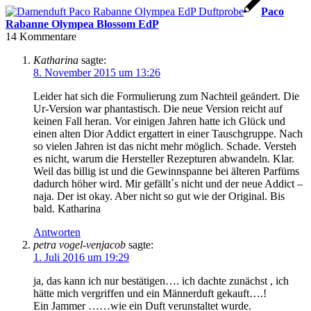
Paco
Rabanne Olympea Blossom EdP
14
Kommentare
Katharina
sagte:
8. November 2015 um 13:26
Leider hat sich die Formulierung zum Nachteil geändert. Die
Ur-Version war phantastisch. Die neue Version reicht auf
keinen Fall heran. Vor einigen Jahren hatte ich Glück und
einen alten Dior Addict ergattert in einer Tauschgruppe. Nach
so vielen Jahren ist das nicht mehr möglich. Schade. Versteh
es nicht, warum die Hersteller Rezepturen abwandeln. Klar.
Weil das billig ist und die Gewinnspanne bei älteren Parfüms
dadurch höher wird. Mir gefällt´s nicht und der neue Addict –
naja. Der ist okay. Aber nicht so gut wie der Original. Bis
bald. Katharina
Antworten
petra vogel-venjacob
sagte:
1. Juli 2016 um 19:29
ja, das kann ich nur bestätigen…. ich dachte zunächst , ich
hätte mich vergriffen und ein Männerduft gekauft….!
Ein Jammer ……wie ein Duft verunstaltet wurde.