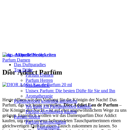
Blog - Aktuelle Neuigkeiten
Parfum Damen
Das Duftparadies
Top Düfte
Dior Addict Parfüm
Parfum Damen
Parfum Herren
Nischendüfte
Unisex Parfum: Die besten Düfte für Sie und Ihn
Aromatherapie
Heute öffnen wir den Vorhang für die Königin der Nacht! Das
Parfümproben kostenlos anfordern
Parfum, das wir heute vorstellen,
Dior Addict Eau de Parfum
–
Wo kann ich Parfümproben kaufen?
Die Königin der Nacht – ist auf eher ungewöhnlichem Wege zu uns
Parfüm Abfüllungen kaufen
gelangt. Eigentlich wollten wir das Damenparfüm Dior Addict
Parfum finden
kaufen, um einer unserer befreundeten Tauschpartnerinnen einen
Parfüm Eigenschaften
gleichwertigen Duft für einen Tausch zukommen zu lassen. So
Damendüfte