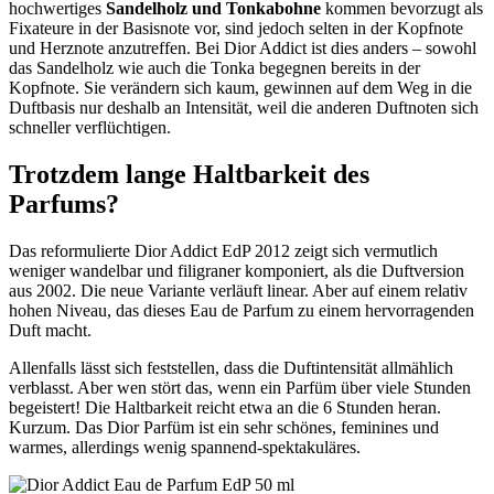
hochwertiges
Sandelholz und Tonkabohne
kommen bevorzugt als
Fixateure in der Basisnote vor, sind jedoch selten in der Kopfnote
und Herznote anzutreffen. Bei Dior Addict ist dies anders – sowohl
das Sandelholz wie auch die Tonka begegnen bereits in der
Kopfnote. Sie verändern sich kaum, gewinnen auf dem Weg in die
Duftbasis nur deshalb an Intensität, weil die anderen Duftnoten sich
schneller verflüchtigen.
Trotzdem lange Haltbarkeit des
Parfums?
Das reformulierte Dior Addict EdP 2012 zeigt sich vermutlich
weniger wandelbar und filigraner komponiert, als die Duftversion
aus 2002. Die neue Variante verläuft linear. Aber auf einem relativ
hohen Niveau, das dieses Eau de Parfum zu einem hervorragenden
Duft macht.
Allenfalls lässt sich feststellen, dass die Duftintensität allmählich
verblasst. Aber wen stört das, wenn ein Parfüm über viele Stunden
begeistert! Die Haltbarkeit reicht etwa an die 6 Stunden heran.
Kurzum. Das Dior Parfüm ist ein sehr schönes, feminines und
warmes, allerdings wenig spannend-spektakuläres.