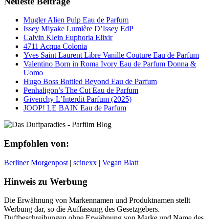
Neueste Beiträge
Mugler Alien Pulp Eau de Parfum
Issey Miyake Lumière D’Issey EdP
Calvin Klein Euphoria Elixir
4711 Acqua Colonia
Yves Saint Laurent Libre Vanille Couture Eau de Parfum
Valentino Born in Roma Ivory Eau de Parfum Donna &
Uomo
Hugo Boss Bottled Beyond Eau de Parfum
Penhaligon’s The Cut Eau de Parfum
Givenchy L’Interdit Parfum (2025)
JOOP! LE BAIN Eau de Parfum
Empfohlen von:
Berliner Morgenpost
|
scinexx
|
Vegan Blatt
Hinweis zu Werbung
Die Erwähnung von Markennamen und Produktnamen stellt
Werbung dar, so die Auffassung des Gesetzgebers.
Duftbeschreibungen ohne Erwähnung von Marke und Name des