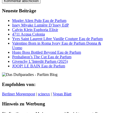
Neueste Beiträge
Mugler Alien Pulp Eau de Parfum
Issey Miyake Lumière D’Issey EdP
Calvin Klein Euphoria Elixir
4711 Acqua Colonia
Yves Saint Laurent Libre Vanille Couture Eau de Parfum
Valentino Born in Roma Ivory Eau de Parfum Donna &
Uomo
Hugo Boss Bottled Beyond Eau de Parfum
Penhaligon’s The Cut Eau de Parfum
Givenchy L’Interdit Parfum (2025)
JOOP! LE BAIN Eau de Parfum
Empfohlen von:
Berliner Morgenpost
|
scinexx
|
Vegan Blatt
Hinweis zu Werbung