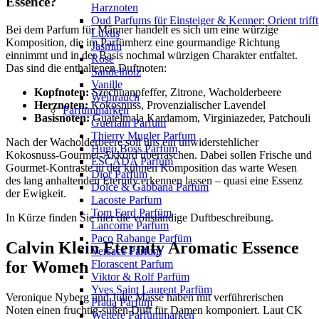
Essence?
Harznoten
Oud Parfums für Einsteiger & Kenner: Orient trifft
Bei dem Parfum für Männer handelt es sich um eine würzige
Luxus
Komposition, die im Parfümherz eine gourmandige Richtung
Jasmin
einnimmt und in der Basis nochmal würzigen Charakter entfaltet.
Rose
Das sind die enthaltenen Duftnoten:
Sandelholz
Vanille
Kopfnoten:
Szechuanpfeffer, Zitrone, Wacholderbeere
Weihrauch
Herznoten:
Kokosnuss, Provenzialischer Lavendel
Parfümmarken
Basisnoten:
Guatelmala Kardamom, Virginiazeder, Patchouli
Guerlain Parfum
Thierry Mugler Parfum
Nach der Wacholderbeere soll uns ein unwiderstehlicher
Hugo Boss Parfum
Kokosnuss-Gourmet-Akkord überraschen. Dabei sollen Frische und
ESCADA Parfum
Gourmet-Kontraste in der kühnen Komposition das warte Wesen
Dior Parfum
des lang anhaltenden Eternity erkennen lassen – quasi eine Essenz
Dolce & Gabbana Parfum
der Ewigkeit.
Lacoste Parfum
Tom Ford Parfüm
In Kürze finden Sie hier die vollständige Duftbeschreibung.
Lancome Parfum
Paco Rabanne Parfüm
Calvin Klein Eternity Aromatic Essence
Versace Parfum
for Women
Florascent Parfum
Viktor & Rolf Parfüm
Yves Saint Laurent Parfüm
Veronique Nyberg und Julie Massé haben mit verführerischen
Prada Parfüm
Noten einen fruchtig-süßen Duft für Damen komponiert. Laut CK
Weitere Parfümmarken