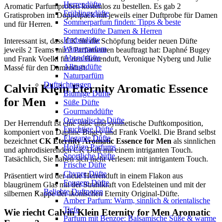
Herrendüfte
Aromatic Parfumproben kostenlos zu bestellen. Es gab 2
Frühlingsdüfte
Gratisproben im Doppelpack mit jeweils einer Duftprobe für Damen
Sommerparfum finden: Tipps & beste
und für Herren.
Sommerdüfte Damen & Herren
Herbstdüfte
Interessant ist, dass CK für die Schöpfung beider neuen Düfte
Winterparfum
jeweils 2 Teams mit 2 Parfümeuren beauftragt hat: Daphné Bugey
Abenddüfte
und Frank Voelkl für den Herrenduft, Veronique Nyberg und Julie
Alltagsdüfte
Massé für den Damenduft.
Naturparfüm
Duftrichtungen
Calvin Klein Eternity Aromatic Essence
Blumige Düfte
for Men
Süße Düfte
Gourmanddüfte
Orientalische Düfte
Der Herrenduft ist eine süße und synthetische Duftkomposition,
Fruchtige Düfte
komponiert von Daphné Bugey und Frank Voelkl. Die Brand selbst
Elegante Düfte
bezeichnet
CK Eternity Aromatic Essence for Men
als sinnlichen
Holzige Parfums
und aphrodisierenden CK Duft mit einem intriganten Touch.
Sportliche Düfte
Tatsächlich, Sie haben sich nicht verlesen: mit intrigantem Touch.
Frische Düfte
Chypre Düfte
Präsentiert wird der neue Herrenduft in einem Flakon aus
Fougere Düfte
blaugrünem Glas mit der Strahlkraft von Edelsteinen und mit der
Beliebte Duftnoten
silbernen Kappe der ikonischen Eternity Original-Düfte.
Amber Parfum: Warm, sinnlich & orientalische
Tiefe
Wie riecht Calvin Klein Eternity for Men Aromatic
Parfum mit Benzoe: Balsamische Süße & warme