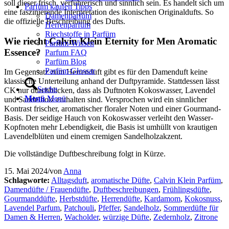
soll dieser frisch, verführerisch und sinnlich sein. Es handelt sich um
Parfüm kaufen Tipps
eine faszinierende Interpretation des ikonischen Originaldufts. So
Damenparfüm
die offizielle Beschreibung des Dufts.
Herrenparfüm
Riechstoffe in Parfüm
Wie riecht Calvin Klein Eternity for Men Aromatic
Parfüm-Wissen
Essence?
Parfum FAQ
Parfüm Blog
Parfüm Glossar
Im Gegensatz zum Herrenduft gibt es für den Damenduft keine
klassische Unterteilung anhand der Duftpyramide. Stattdessen lässt
Suche
CK nur durchblicken, dass als Duftnoten Kokoswasser, Lavendel
Menü
Menü
und Sandelholz enthalten sind. Versprochen wird ein sinnlicher
Kontrast frischer, aromatischer floraler Noten und einer Gourmand-
Basis. Der seidige Hauch von Kokoswasser verleiht den Wasser-
Kopfnoten mehr Lebendigkeit, die Basis ist umhüllt von krautigen
Lavendelblüten und einem cremigen Sandelholzakzent.
Die vollständige Duftbeschreibung folgt in Kürze.
15. Mai 2024
/
von
Anna
Schlagworte:
Alltagsduft
,
aromatische Düfte
,
Calvin Klein Parfüm
,
Damendüfte / Frauendüfte
,
Duftbeschreibungen
,
Frühlingsdüfte
,
Gourmanddüfte
,
Herbstdüfte
,
Herrendüfte
,
Kardamom
,
Kokosnuss
,
Lavendel Parfum
,
Patchouli
,
Pfeffer
,
Sandelholz
,
Sommerdüfte für
Damen & Herren
,
Wacholder
,
würzige Düfte
,
Zedernholz
,
Zitrone