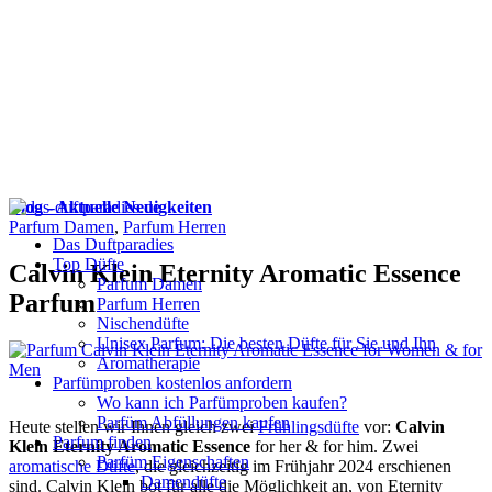
Blog - Aktuelle Neuigkeiten
Parfum Damen
,
Parfum Herren
Das Duftparadies
Top Düfte
Calvin Klein Eternity Aromatic Essence
Parfum Damen
Parfum
Parfum Herren
Nischendüfte
Unisex Parfum: Die besten Düfte für Sie und Ihn
Aromatherapie
Parfümproben kostenlos anfordern
Wo kann ich Parfümproben kaufen?
Parfüm Abfüllungen kaufen
Heute stellen wir Ihnen gleich zwei
Frühlingsdüfte
vor:
Calvin
Parfum finden
Klein Eternity Aromatic Essence
for her & for him. Zwei
Parfüm Eigenschaften
aromatische Düfte
, die gleichzeitig im Frühjahr 2024 erschienen
Damendüfte
sind. Calvin Klein bot für alle die Möglichkeit an, von Eternity