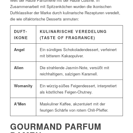
Welt der Haute Parfumerie mit der Haute Cuisine. In
Zusammenarbeit mit Spitzenköchen wurden die ikonischen
Duftklassiker der Marke durch kulinarische Rezepturen veredelt,
die wie olfaktorische Desserts anmuten:
DUFT-
KULINARISCHE VEREDELUNG
IKONE
(TASTE OF FRAGRANCE)
Angel
Ein sündiges Schokoladendessert, verfeinert
mit bitterem Kakaopulver.
Alien
Die strahlende Jasmin-Note, versüßt mit
reichhaltigem, salzigem Karamell.
Womanity
Ein würzig-süßes Feigendessert, interpretiert
als köstliches Feigen-Chutney.
A*Men
Maskuliner Kaffee, akzentuiert mit der
feurigen Schärfe von rotem Chili-Pfeffer.
GOURMAND PARFUM