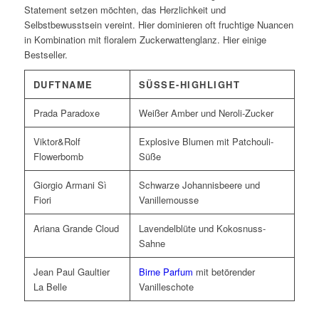
Statement setzen möchten, das Herzlichkeit und
Selbstbewusstsein vereint. Hier dominieren oft fruchtige Nuancen
in Kombination mit floralem Zuckerwattenglanz. Hier einige
Bestseller.
DUFTNAME
SÜSSE-HIGHLIGHT
Prada Paradoxe
Weißer Amber und Neroli-Zucker
Viktor&Rolf
Explosive Blumen mit Patchouli-
Flowerbomb
Süße
Giorgio Armani Sì
Schwarze Johannisbeere und
Fiori
Vanillemousse
Ariana Grande Cloud
Lavendelblüte und Kokosnuss-
Sahne
Jean Paul Gaultier
Birne Parfum
mit betörender
La Belle
Vanilleschote