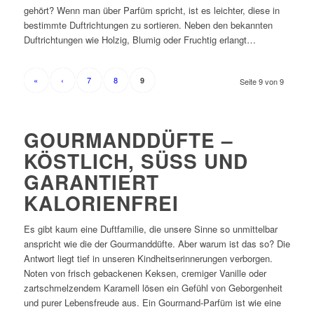
gehört? Wenn man über Parfüm spricht, ist es leichter, diese in
bestimmte Duftrichtungen zu sortieren. Neben den bekannten
Duftrichtungen wie Holzig, Blumig oder Fruchtig erlangt…
«
‹
7
8
9
Seite 9 von 9
GOURMANDDÜFTE –
KÖSTLICH, SÜSS UND G
ARANTIERT K
ALORIENFREI
Es gibt kaum eine Duftfamilie, die unsere Sinne so unmittelbar
anspricht wie die der Gourmanddüfte. Aber warum ist das so? Die
Antwort liegt tief in unseren Kindheitserinnerungen verborgen.
Noten von frisch gebackenen Keksen, cremiger Vanille oder
zartschmelzendem Karamell lösen ein Gefühl von Geborgenheit
und purer Lebensfreude aus. Ein Gourmand-Parfüm ist wie eine