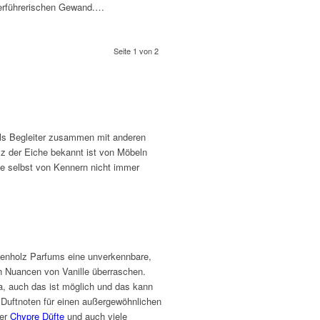
erführerischen Gewand.…
Seite 1 von 2
als Begleiter zusammen mit anderen
lz der Eiche bekannt ist von Möbeln
die selbst von Kennern nicht immer
chenholz Parfums eine unverkennbare,
len Nuancen von Vanille überraschen.
a, auch das ist möglich und das kann
n Duftnoten für einen außergewöhnlichen
her
Chypre Düfte
und auch viele