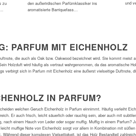
und v
s zu
den außerirdischen Parfümklassiker ins
r…
aromatisierte Barriquefass…
G: PARFUM MIT EICHENHOLZ
 Duftnote, die auch als Oak bzw. Oakwood bezeichnet wird. Sie kommt meist 
Sein Holzduft wird häufig als vertraut wahrgenommen, da das aromatische Ho
ngs verbirgt sich in Parfum mit Eichenholz eine äußerst vielseitige Duftnote, 
CHENHOLZ IN PARFUM?
ntscheiden welchen Geruch Eichenholz in Parfum einnimmt. Häufig verleiht Ei
reich. Er auch frisch, leicht säuerlich oder rauchig sein, aber auch mit subti
g, nach einem Hauch von Leder oder sogar muffig. Muffig in einem Parfum? J
ie leicht muffige Note von Eichenholz sorgt vor allem in Kombination mit süße
. Während dieser komplexen Vielseitigkeit, ist das Holz Bestandteil zahlreic