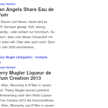
uer riechen
ian Angels Share Eau de
fum
 Damen und Herren, heute wird es
ch! Genauer gesagt: Süß, würzig,
andig – oder einfach nur himmlisch. So
isch, dass man diesen Unisexduft mit
 teilen will. Oder aber auch nicht. Denn
m Jahr 2020 erschienene…
uer riechen
erry Mugler Liqueur de
fum Creation 2013
, Alien, Womanity & A*Men in neuem
. Thierry Mugler lanciert pünktlich
interanfang unter dem Motto Liqueur
rfum Creation 2013 die Gourmandlinien
, Alien, Womanity und A*Men in neuem