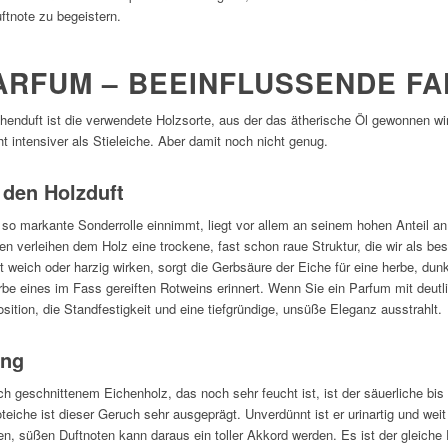
ftnote zu begeistern.
ARFUM – BEEINFLUSSENDE F
henduft ist die verwendete Holzsorte, aus der das ätherische Öl gewonnen wir
 intensiver als Stieleiche. Aber damit noch nicht genug.
 den Holzduft
so markante Sonderrolle einnimmt, liegt vor allem an seinem hohen Anteil an
 verleihen dem Holz eine trockene, fast schon raue Struktur, die wir als be
weich oder harzig wirken, sorgt die Gerbsäure der Eiche für eine herbe, du
rbe eines im Fass gereiften Rotweins erinnert. Wenn Sie ein Parfum mit deut
sition, die Standfestigkeit und eine tiefgründige, unsüße Eleganz ausstrahlt.
ung
ch geschnittenem Eichenholz, das noch sehr feucht ist, ist der säuerliche bi
teiche ist dieser Geruch sehr ausgeprägt. Unverdünnt ist er urinartig und weit
 süßen Duftnoten kann daraus ein toller Akkord werden. Es ist der gleiche 