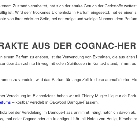
enem Zustand verarbeitet, hat sich der starke Geruch der Gerbstoffe weitestg
fällig ist. Wird sehr trockenes Eichenholz in Parfum eingesetzt, hat es einen s
ftnote von ihrer edelsten Seite, bei der erdige und waldige Nuancen dem Parfu
RAKTE AUS DER COGNAC-HE
in einem Parfum zu erleben, ist die Verwendung von Extrakten, die aus alten
r über Jahrzehnte hinweg mit edlen Spirituosen in Kontakt stand, nimmt es d
omen zu veredeln, wird das Parfum für lange Zeit in diese aromatisierten E
eser Veredelung im Eichholzfass haben wir mit Thierry Mugler Liqueur de Par
arfums
– kostbar veredelt in Oakwood Barrique-Fässern.
lz bei der Veredelung im Barrique-Fass annimmt, hängt natürlich davon ab, 
y, mal edler Cognac oder ein fruchtiger Likör mit Noten von Honig, Kirsche o