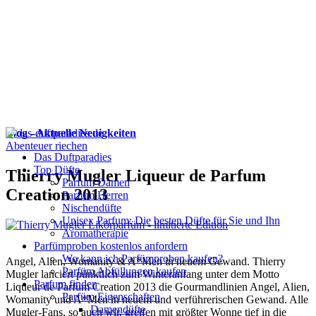
Blog - Aktuelle Neuigkeiten
Abenteuer riechen
Das Duftparadies
Top Düfte
Thierry Mugler Liqueur de Parfum
Parfum Damen
Creation 2013
Parfum Herren
Nischendüfte
Unisex Parfum: Die besten Düfte für Sie und Ihn
Aromatherapie
Parfümproben kostenlos anfordern
Wo kann ich Parfümproben kaufen?
Angel, Alien, Womanity & A*Men in neuem Gewand. Thierry
Parfüm Abfüllungen kaufen
Mugler lanciert pünktlich zum Winteranfang unter dem Motto
Parfum finden
Liqueur de Parfum Creation 2013 die Gourmandlinien Angel, Alien,
Parfüm Eigenschaften
Womanity und A*Men in neuem und verführerischen Gewand. Alle
Damendüfte
Mugler-Fans, so auch wir, greifen mit größter Wonne tief in die