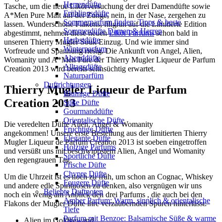
Herrendüfte
Tasche, um die neue Likörversuchung der drei Damendüfte sowie
Frühlingsdüfte
A*Men Pure Malt auf der Zunge, nein, in der Nase, zergehen zu
Sommerparfum finden: Tipps & beste
lassen. Wunderschöne Flakons, filigran auf die Limitierte Edition
Sommerdüfte Damen & Herren
abgestimmt, nehmen diese neuen
Likör Parfums
schon bald in
Herbstdüfte
unseren Thierry Mugler Souk Einzug. Und wie immer sind
Winterparfum
Vorfreude und Spannung riesig. Die Ankunft von Angel, Alien,
Abenddüfte
Womanity und A*Men Pure der Thierry Mugler Liqueur de Parfum
Alltagsdüfte
Creation 2013 wird bereits sehnsüchtig erwartet.
Naturparfüm
Duftrichtungen
Thierry Mugler Liqueur de Parfum
Blumige Düfte
Creation 2013
Süße Düfte
Gourmanddüfte
Orientalische Düfte
Die veredelten Düfte Alien, Angel & Womanity
Fruchtige Düfte
angekommen! Unsere erste Bestellung aus der limitierten Thierry
Elegante Düfte
Mugler Liqueur de Parfum Creation 2013 ist soeben eingetroffen
Holzige Parfums
und versüßt uns mit beschwippstem Alien, Angel und Womanity
Sportliche Düfte
den regengrauen Tag.
Frische Düfte
Chypre Düfte
Um die Uhrzeit ist es noch zu früh, um schon an Cognac, Whiskey
Fougere Düfte
und andere edle Spirituosen zu denken, also vergnügen wir uns
Beliebte Duftnoten
noch ein wenig am Anblick den drei Parfums , die auch bei den
Amber Parfum: Warm, sinnlich & orientalische
Flakons der Mugler Düfte ihre verzaubernden Spuren hinterlässt:
Tiefe
Parfum mit Benzoe: Balsamische Süße & warme
Alien im Goldgewand.