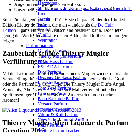
Harznoten
Angel im einzigartigen Sternenflakon.
Oud Parfums für Einsteiger & Kenner: Orient trifft
Unser heißgeliebtes Womanity mit einem neuen Pink-Look.
Luxus
Jasmin
So schön, da genügen doch für´s Erste ein paar Bilder der Limited
Rose
Edition Liquer de Parfum, die man – anders als die
De Cuir
Sandelholz
Edition
– ganz einfach in Deutschland bestellen kann. Doch jetzt
Vanille
genug der Worte, hier unsere ersten Bilder, die Duftbeschreibungen
Weihrauch
folgen.
Parfümmarken
Guerlain Parfum
Zauberhaft schöne Thierry Mugler
Thierry Mugler Parfum
Verführungen
Hugo Boss Parfum
ESCADA Parfum
Dior Parfum
Mit der Likörlinie führt das Brand Thierry Mugler wieder einmal die
Dolce & Gabbana Parfum
Verwandlung dreier Duftklassiker fort, so wie bereits die Le Gout
Lacoste Parfum
oder die Parfums De Cuir Linie. Die Thierry Mugler Düfte Angel,
Tom Ford Parfüm
Womanity, Alien sowie A*Men Pure Malt verfeinert mit edlen
Lancome Parfum
Spirituosen, gereift in Holzfässern. Zu erwarten: noch mehr
Paco Rabanne Parfüm
Aromen!
Versace Parfum
Florascent Parfum
Viktor & Rolf Parfüm
Yves Saint Laurent Parfüm
Thierry Mugler Alien Liqueur de Parfum
Prada Parfüm
Creation 2013
Weitere Parfümmarken