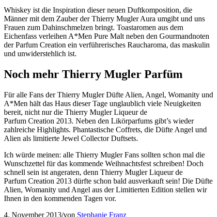
Whiskey ist die Inspiration dieser neuen Duftkomposition, die
Männer mit dem Zauber der Thierry Mugler Aura umgibt und uns
Frauen zum Dahinschmelzen bringt. Toastaromen aus dem
Eichenfass verleihen A*Men Pure Malt neben den Gourmandnoten
der Parfum Creation ein verführerisches Raucharoma, das maskulin
und unwiderstehlich ist.
Noch mehr Thierry Mugler Parfüm
Für alle Fans der Thierry Mugler Düfte Alien, Angel, Womanity und
A*Men hält das Haus dieser Tage unglaublich viele Neuigkeiten
bereit, nicht nur die Thierry Mugler Liqueur de
Parfum Creation 2013. Neben den Likörparfums gibt’s wieder
zahlreiche Highlights. Phantastische Coffrets, die Düfte Angel und
Alien als limitierte Jewel Collector Duftsets.
Ich würde meinen: alle Thierry Mugler Fans sollten schon mal die
Wunschzettel für das kommende Weihnachtsfest schreiben! Doch
schnell sein ist angeraten, denn Thierry Mugler Liqueur de
Parfum Creation 2013 dürfte schon bald ausverkauft sein! Die Düfte
Alien, Womanity und Angel aus der Limitierten Edition stellen wir
Ihnen in den kommenden Tagen vor.
4. November 2013
/
von
Stephanie Franz