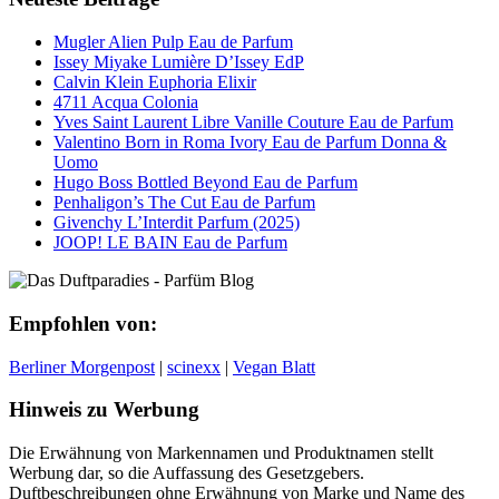
Mugler Alien Pulp Eau de Parfum
Issey Miyake Lumière D’Issey EdP
Calvin Klein Euphoria Elixir
4711 Acqua Colonia
Yves Saint Laurent Libre Vanille Couture Eau de Parfum
Valentino Born in Roma Ivory Eau de Parfum Donna &
Uomo
Hugo Boss Bottled Beyond Eau de Parfum
Penhaligon’s The Cut Eau de Parfum
Givenchy L’Interdit Parfum (2025)
JOOP! LE BAIN Eau de Parfum
Empfohlen von:
Berliner Morgenpost
|
scinexx
|
Vegan Blatt
Hinweis zu Werbung
Die Erwähnung von Markennamen und Produktnamen stellt
Werbung dar, so die Auffassung des Gesetzgebers.
Duftbeschreibungen ohne Erwähnung von Marke und Name des