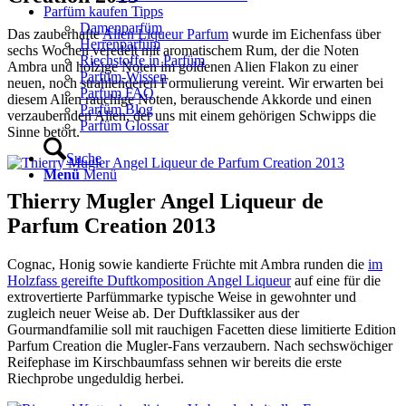
Parfüm kaufen Tipps
Damenparfüm
Das zauberhafte
Alien Liqueur Parfum
wurde im Eichenfass über
Herrenparfüm
sechs Wochen veredelt mit aromatischem Rum, der die Noten
Riechstoffe in Parfüm
Ambra und holzige Noten im goldenen Alien Flakon zu einer
Parfüm-Wissen
neuen, noch strahlenderen Formulierung vereint. Wir erwarten bei
Parfum FAQ
diesem Alien rauchige Noten, berauschende Akkorde und einen
Parfüm Blog
verzaubernden Alien, der uns mit einem gehörigen Schwipps die
Parfüm Glossar
Sinne betört.
Suche
Menü
Menü
Thierry Mugler Angel Liqueur de
Parfum Creation 2013
Cognac, Honig sowie kandierte Früchte mit Ambra runden die
im
Holzfass gereifte Duftkomposition Angel Liqueur
auf eine für die
extrovertierte Parfümmarke typische Weise in gewohnter und
zugleich neuer Weise ab. Der Duftklassiker aus der
Gourmandfamilie soll mit rauchigen Facetten diese limitierte Edition
Parfum Creation die Mugler-Fans verzaubern. Nach sechswöchiger
Reifephase im Kirschbaumfass sehnen wir bereits die erste
Riechprobe ungeduldig herbei.