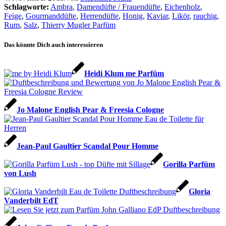
Schlagworte:
Ambra
,
Damendüfte / Frauendüfte
,
Eichenholz
,
Feige
,
Gourmanddüfte
,
Herrendüfte
,
Honig
,
Kaviar
,
Likör
,
rauchig
,
Rum
,
Salz
,
Thierry Mugler Parfüm
Das könnte Dich auch interessieren
Heidi Klum me Parfüm
Jo Malone English Pear & Freesia Cologne
Jean-Paul Gaultier Scandal Pour Homme
Gorilla Parfüm
von Lush
Gloria
Vanderbilt EdT