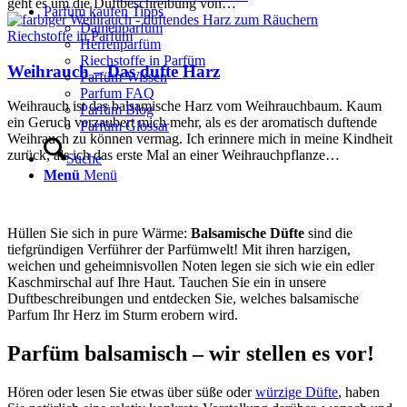
geht es um die Duftbeschreibung von…
Parfüm kaufen Tipps
Damenparfüm
Riechstoffe in Parfüm
Herrenparfüm
Riechstoffe in Parfüm
Weihrauch – Das dufte Harz
Parfüm-Wissen
Parfum FAQ
Weihrauch ist das balsamische Harz vom Weihrauchbaum. Kaum
Parfüm Blog
ein Geruch verzaubert mich mehr, als es der aromatisch duftende
Parfüm Glossar
Weihrauch zu können vermag. Ich erinnere mich in meine Kindheit
zurück, als ich das erste Mal an einer Weihrauchpflanze…
Suche
Menü
Menü
Hüllen Sie sich in pure Wärme:
Balsamische Düfte
sind die
tiefgründigen Verführer der Parfümwelt! Mit ihren harzigen,
weichen und geheimnisvollen Noten legen sie sich wie ein edler
Kaschmirschal auf Ihre Haut. Tauchen Sie ein in unsere
Duftbeschreibungen und entdecken Sie, welches balsamische
Parfum Ihr Herz im Sturm erobern wird.
Parfüm balsamisch – wir stellen es vor!
Hören oder lesen Sie etwas über süße oder
würzige Düfte
, haben