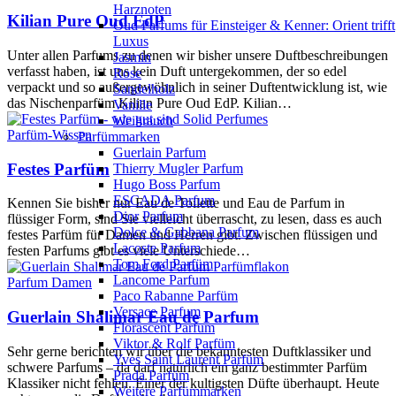
Harznoten
Kilian Pure Oud EdP
Oud Parfums für Einsteiger & Kenner: Orient trifft
Luxus
Unter allen Parfums zu denen wir bisher unsere Duftbeschreibungen
Jasmin
verfasst haben, ist uns kein Duft untergekommen, der so edel
Rose
verpackt und so außergewöhnlich in seiner Duftentwicklung ist, wie
Sandelholz
das Nischenparfüm Kilian Pure Oud EdP. Kilian…
Vanille
Weihrauch
Parfüm-Wissen
Parfümmarken
Guerlain Parfum
Festes Parfüm
Thierry Mugler Parfum
Hugo Boss Parfum
ESCADA Parfum
Kennen Sie bisher nur Eau de Toilette und Eau de Parfum in
Dior Parfum
flüssiger Form, sind Sie vielleicht überrascht, zu lesen, dass es auch
Dolce & Gabbana Parfum
festes Parfüm für Damen und Herren gibt. Zwischen flüssigen und
Lacoste Parfum
festen Parfums gibt es viele Unterschiede…
Tom Ford Parfüm
Lancome Parfum
Parfum Damen
Paco Rabanne Parfüm
Versace Parfum
Guerlain Shalimar Eau de Parfum
Florascent Parfum
Viktor & Rolf Parfüm
Sehr gerne berichten wir über die bekanntesten Duftklassiker und
Yves Saint Laurent Parfüm
schwere Parfums – da darf natürlich ein ganz bestimmter Parfüm
Prada Parfüm
Klassiker nicht fehlen. Einer der kultigsten Düfte überhaupt. Heute
Weitere Parfümmarken