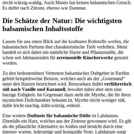
riecht würzig-waldig. Auch Mastix hat keinen balsamischen Geruch.
Es duftet nach Zitrone, ebenso wie Dammar.
Die Schätze der Natur: Die wichtigsten
balsamischen Inhaltsstoffe
Lassen Sie uns einen Blick auf die kostbaren Rohstoffe werfen, die
balsamischen Parfums ihre charakteristische Tiefe verleihen. Meist
handelt es sich dabei um natürliche Harze und Pflanzensäfte, die
schon seit Jahrtausenden für
zeremonielle Räucherwerke
genutzt
werden.
Zu den bedeutendsten Vertretern balsamischer Duftgeber in Parfüm
gehört beispielsweise Benzoe, welches auch als der „Gourmand“
unter den Harzen bezeichnet wird. Benzoeharz duftet
verführerisch
süß nach Vanille und Karamell
, bewahrt dabei aber stets eine
harzige Erdigkeit. Im Gegensatz dazu steht die Myrrhe, die für ihren
mystischen Duftcharakter bekannt ist. Myrrhe riecht weniger süß,
dafür leicht rauchig, kühl-würzig, erdend.
Eine weitere
Duftnote für balsamische Düfte
ist Labdanum.
Ebenfalls ein Harz, welches aus der Zistrose gewonnen wird. Es gilt
als die pflanzliche Alternative zu Ambra und besticht durch eine
intensiv warme, lederartige und honigsüße Note. Labdanum sorgt