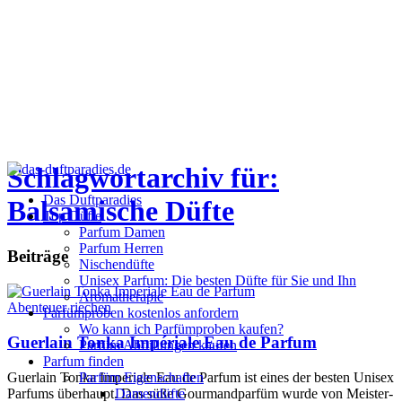
Schlagwortarchiv für:
Das Duftparadies
Balsamische Düfte
Top Düfte
Parfum Damen
Parfum Herren
Beiträge
Nischendüfte
Unisex Parfum: Die besten Düfte für Sie und Ihn
Aromatherapie
Abenteuer riechen
Parfümproben kostenlos anfordern
Wo kann ich Parfümproben kaufen?
Guerlain Tonka Impériale Eau de Parfum
Parfüm Abfüllungen kaufen
Parfum finden
Guerlain Tonka Imperiale Eau de Parfum ist eines der besten Unisex
Parfüm Eigenschaften
Parfums überhaupt. Das süße Gourmandparfüm wurde von Meister-
Damendüfte