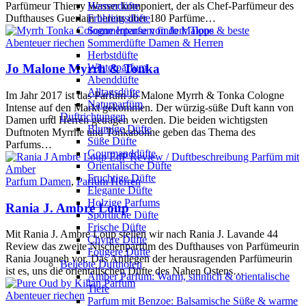
Parfümeur Thierry Wasser komponiert, der als Chef-Parfümeur des
Herrendüfte
Dufthauses Guerlain bereits über 180 Parfüme…
Frühlingsdüfte
Sommerparfum finden: Tipps & beste
Abenteuer riechen
Sommerdüfte Damen & Herren
Herbstdüfte
Winterparfum
Jo Malone Myrrh & Tonka
Abenddüfte
Alltagsdüfte
Im Jahr 2017 ist das Parfum Jo Malone Myrrh & Tonka Cologne
Naturparfüm
Intense auf den Markt gekommen. Der würzig-süße Duft kann von
Duftrichtungen
Damen und Herren getragen werden. Die beiden wichtigsten
Blumige Düfte
Duftnoten Myrrhe und Tonkabohne geben das Thema des
Süße Düfte
Parfums…
Gourmanddüfte
Orientalische Düfte
Fruchtige Düfte
Parfum Damen
,
Parfum Herren
Elegante Düfte
Holzige Parfums
Rania J. Ambre Loup
Sportliche Düfte
Frische Düfte
Mit Rania J. Ambre Loup stellen wir nach Rania J. Lavande 44
Chypre Düfte
Review das zweite Nischenparfüm des Dufthauses von Parfümeurin
Fougere Düfte
Rania Jouaneh vor. Das Anliegen der herausragenden Parfümeurin
Beliebte Duftnoten
ist es, uns die orientalischen Düfte des Nahen Ostens…
Amber Parfum: Warm, sinnlich & orientalische
Tiefe
Abenteuer riechen
Parfum mit Benzoe: Balsamische Süße & warme