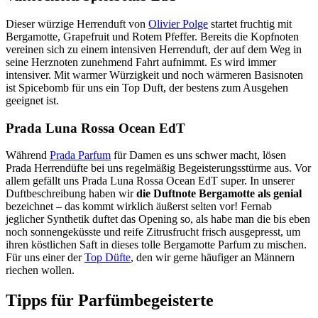
Dieser würzige Herrenduft von
Olivier Polge
startet fruchtig mit
Bergamotte, Grapefruit und Rotem Pfeffer. Bereits die Kopfnoten
vereinen sich zu einem intensiven Herrenduft, der auf dem Weg in
seine Herznoten zunehmend Fahrt aufnimmt. Es wird immer
intensiver. Mit warmer Würzigkeit und noch wärmeren Basisnoten
ist Spicebomb für uns ein Top Duft, der bestens zum Ausgehen
geeignet ist.
Prada Luna Rossa Ocean EdT
Während
Prada Parfum
für Damen es uns schwer macht, lösen
Prada Herrendüfte bei uns regelmäßig Begeisterungsstürme aus. Vor
allem gefällt uns Prada Luna Rossa Ocean EdT super. In unserer
Duftbeschreibung haben wir
die Duftnote Bergamotte als genial
bezeichnet – das kommt wirklich äußerst selten vor! Fernab
jeglicher Synthetik duftet das Opening so, als habe man die bis eben
noch sonnengeküsste und reife Zitrusfrucht frisch ausgepresst, um
ihren köstlichen Saft in dieses tolle Bergamotte Parfum zu mischen.
Für uns einer der
Top Düfte
, den wir gerne häufiger an Männern
riechen wollen.
Tipps für Parfümbegeisterte