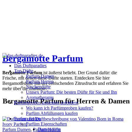
Bergamotte Parfum
Das Duftparadies
Top Düfte
Bergamotte Parfum
ist äußerst beliebt. Der Grund dafür: die
Parfum Damen
Frische, mit denen diese Düfte starten. Entdecken Sie hier
Parfum Herren
Bergamottedüfte mit der erfrischenden Zitrusfrucht und erfahren Sie
Nischendüfte
mehr über die Duftnote.
Unisex Parfum: Die besten Düfte für Sie und Ihn
Aromatherapie
Bergamotte Parfum für Herren & Damen
Parfümproben kostenlos anfordern
Wo kann ich Parfümproben kaufen?
Parfüm Abfüllungen kaufen
Parfum finden
Parfüm Eigenschaften
Damendüfte
Parfum Damen
,
Parfum Herren