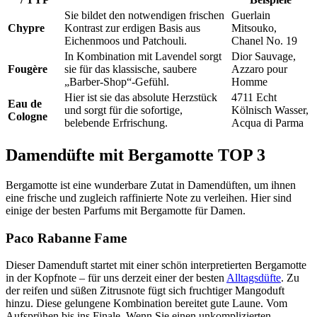
Sie bildet den notwendigen frischen
Guerlain
Chypre
Kontrast zur erdigen Basis aus
Mitsouko,
Eichenmoos und Patchouli.
Chanel No. 19
In Kombination mit Lavendel sorgt
Dior Sauvage,
Fougère
sie für das klassische, saubere
Azzaro pour
„Barber-Shop“-Gefühl.
Homme
Hier ist sie das absolute Herzstück
4711 Echt
Eau de
und sorgt für die sofortige,
Kölnisch Wasser,
Cologne
belebende Erfrischung.
Acqua di Parma
Damendüfte mit Bergamotte TOP 3
Bergamotte ist eine wunderbare Zutat in Damendüften, um ihnen
eine frische und zugleich raffinierte Note zu verleihen. Hier sind
einige der besten Parfums mit Bergamotte für Damen.
Paco Rabanne Fame
Dieser Damenduft startet mit einer schön interpretierten Bergamotte
in der Kopfnote – für uns derzeit einer der besten
Alltagsdüfte
. Zu
der reifen und süßen Zitrusnote fügt sich fruchtiger Mangoduft
hinzu. Diese gelungene Kombination bereitet gute Laune. Vom
Aufsprühen bis ins Finale. Wenn Sie einen unkomplizierten