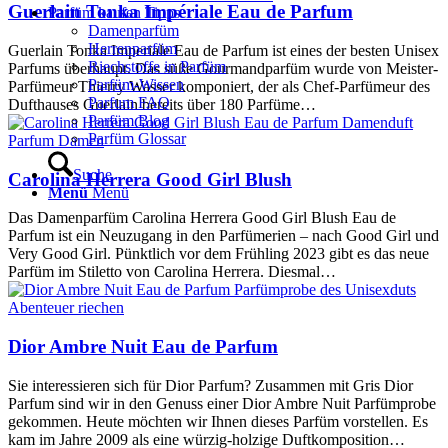
Guerlain Tonka Impériale Eau de Parfum
Parfüm kaufen Tipps
Damenparfüm
Herrenparfüm
Guerlain Tonka Imperiale Eau de Parfum ist eines der besten Unisex
Riechstoffe in Parfüm
Parfums überhaupt. Das süße Gourmandparfüm wurde von Meister-
Parfüm-Wissen
Parfümeur Thierry Wasser komponiert, der als Chef-Parfümeur des
Parfum FAQ
Dufthauses Guerlain bereits über 180 Parfüme…
Parfüm Blog
Parfüm Glossar
Parfum Damen
Suche
Carolina Herrera Good Girl Blush
Menü
Menü
Das Damenparfüm Carolina Herrera Good Girl Blush Eau de
Parfum ist ein Neuzugang in den Parfümerien – nach Good Girl und
Very Good Girl. Pünktlich vor dem Frühling 2023 gibt es das neue
Parfüm im Stiletto von Carolina Herrera. Diesmal…
Abenteuer riechen
Dior Ambre Nuit Eau de Parfum
Sie interessieren sich für Dior Parfum? Zusammen mit Gris Dior
Parfum sind wir in den Genuss einer Dior Ambre Nuit Parfümprobe
gekommen. Heute möchten wir Ihnen dieses Parfüm vorstellen. Es
kam im Jahre 2009 als eine würzig-holzige Duftkomposition…