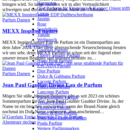
Harznoten
bringen wird. So lange mussten wir in aller Vertraulichkeit
Oud Parfums für Einsteiger & Kenner: Orient trifft
schweigen und uns in Geduld üben. Mehr als 4 Monate…
Luxus
Jasmin
Parfum Damen
Rose
Sandelholz
MEXX Inspired nature
Vanille
Weihrauch
MEXX Inspired nature Eau de Parfum ist ein Damenparfüm aus
Parfümmarken
dem Jahre 2024. Über diese überraschende Neuerscheinung freuten
Guerlain Parfum
wir uns sehr, denn MEXX Parfüm ist schon seit der Jugend einer
Thierry Mugler Parfum
unserer treuen Begleiter und gehören definitiv zu…
Hugo Boss Parfum
ESCADA Parfum
Dior Parfum
Parfum Damen
Dolce & Gabbana Parfum
Lacoste Parfum
Jean Paul Gaultier Divine Eau de Parfum
Tom Ford Parfüm
Lancome Parfum
Mögen Sie süße, blumige Parfums, gibt es seit 2023 ein schönes
Paco Rabanne Parfüm
Sommerparfum für Sie: Jean Paul Gaultier Gaultier Divine. Ja, der
Versace Parfum
Name ist ein bisschen verwirrend, wenn der Brand-Name gleich
Florascent Parfum
nochmal im Duft-Name vorkommt, aber anscheinend…
Viktor & Rolf Parfüm
Yves Saint Laurent Parfüm
Abenteuer riechen
Prada Parfüm
Weitere Parfümmarken