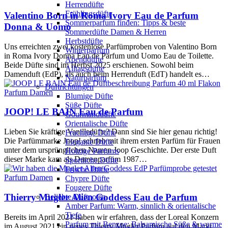
Herrendüfte
Frühlingsdüfte
Valentino Born in Roma Ivory Eau de Parfum
Sommerparfum finden: Tipps & beste
Donna & Uomo
Sommerdüfte Damen & Herren
Herbstdüfte
Uns erreichten zwei kostenlose Parfümproben von Valentino Born
Winterparfum
in Roma Ivory Donna Eau de Parfum und Uomo Eau de Toilette.
Abenddüfte
Beide Düfte sind im Herbst 2025 erschienen. Sowohl beim
Alltagsdüfte
Damenduft (EdP), als auch beim Herrenduft (EdT) handelt es…
Naturparfüm
Duftrichtungen
Parfum Damen
Blumige Düfte
Süße Düfte
JOOP! LE BAIN Eau de Parfum
Gourmanddüfte
Orientalische Düfte
Lieben Sie kräftige Vanilledüfte? Dann sind Sie hier genau richtig!
Fruchtige Düfte
Die Parfümmarke Joop! schrieb mit ihrem ersten Parfüm für Frauen
Elegante Düfte
unter dem ursprünglichen Namen Joop Geschichte. Der erste Duft
Holzige Parfums
dieser Marke kam als Damenparfüm 1987…
Sportliche Düfte
Frische Düfte
Parfum Damen
Chypre Düfte
Fougere Düfte
Thierry Mugler Alien Goddess Eau de Parfum
Beliebte Duftnoten
Amber Parfum: Warm, sinnlich & orientalische
Tiefe
Bereits im April 2021 haben wir erfahren, dass der Loreal Konzern
Parfum mit Benzoe: Balsamische Süße & warme
im August 2021 ein neues Thierry Mugler Parfum auf den Markt