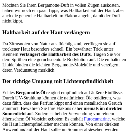
Möchten Sie Ihren Bergamotte-Duft in vollen Zügen auskosten,
haben wir noch ein paar Tipps, was Haltbarkeit auf der Haut, aber
auch die generelle Haltbarkeit im Flakon angeht, damit der Duft
nicht kippt.
Haltbarkeit auf der Haut verlängern
Da Zitrusnoten von Natur aus flüchtig sind, verfliegen sie auf
trockener Haut besonders schnell. Ein bewährter Trick unter
Kennern
verlängert die Haltbarkeit des Dufts
. Tragen Sie vor
dem Sprühen eine geruchsneutrale Bodylotion auf. Die enthaltenen
Lipide binden die leichten Bergamotte-Moleküle und verzögern
deren Verdunstung merklich.
Der richtige Umgang mit Lichtempfindlichkeit
Echtes
Bergamotte-Öl
reagiert empfindlich auf äußere Einflüsse.
Durch UV-Strahlung können die natürlichen Öle oxidieren, was
dazu führt, dass das Parfum kippt und einen metallischen Geruch
annimmt. Bewahren Sie Ihre Flakons daher
niemals im direkten
Sonnenlicht
auf. Zudem ist bei der Verwendung von reinem
ätherischem Öl Vorsicht geboten: Es enthält
Furocumarine
, welche
die Haut lichtempfindlicher machen können. Von einer direkten
Anwendung auf der Haut sollte im Sommer abgesehen werden.