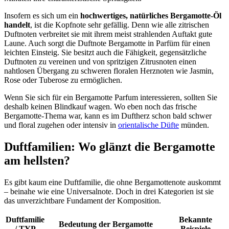
Insofern es sich um ein
hochwertiges, natürliches Bergamotte-Öl
handelt
, ist die Kopfnote sehr gefällig. Denn wie alle zitrischen
Duftnoten verbreitet sie mit ihrem meist strahlenden Auftakt gute
Laune. Auch sorgt die Duftnote Bergamotte in Parfüm für einen
leichten Einsteig. Sie besitzt auch die Fähigkeit, gegensätzliche
Duftnoten zu vereinen und von spritzigen Zitrusnoten einen
nahtlosen Übergang zu schweren floralen Herznoten wie Jasmin,
Rose oder Tuberose zu ermöglichen.
Wenn Sie sich für ein Bergamotte Parfum interessieren, sollten Sie
deshalb keinen Blindkauf wagen. Wo eben noch das frische
Bergamotte-Thema war, kann es im Duftherz schon bald schwer
und floral zugehen oder intensiv in
orientalische Düfte
münden.
Duftfamilien: Wo glänzt die Bergamotte
am hellsten?
Es gibt kaum eine Duftfamilie, die ohne Bergamottenote auskommt
– beinahe wie eine Universalnote. Doch in drei Kategorien ist sie
das unverzichtbare Fundament der Komposition.
Duftfamilie
Bekannte
Bedeutung der Bergamotte
/ TYP
Beispiele