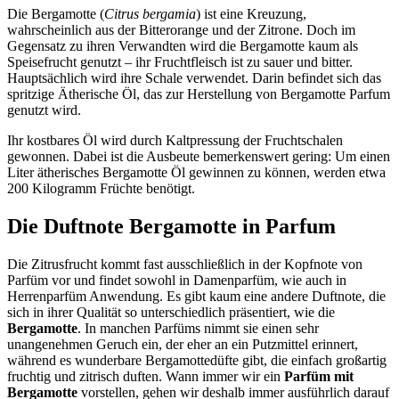
Die Bergamotte (
Citrus bergamia
) ist eine Kreuzung,
wahrscheinlich aus der Bitterorange und der Zitrone. Doch im
Gegensatz zu ihren Verwandten wird die Bergamotte kaum als
Speisefrucht genutzt – ihr Fruchtfleisch ist zu sauer und bitter.
Hauptsächlich wird ihre Schale verwendet. Darin befindet sich das
spritzige Ätherische Öl, das zur Herstellung von Bergamotte Parfum
genutzt wird.
Ihr kostbares Öl wird durch Kaltpressung der Fruchtschalen
gewonnen. Dabei ist die Ausbeute bemerkenswert gering: Um einen
Liter ätherisches Bergamotte Öl gewinnen zu können, werden etwa
200 Kilogramm Früchte benötigt.
Die Duftnote Bergamotte in Parfum
Die Zitrusfrucht kommt fast ausschließlich in der Kopfnote von
Parfüm vor und findet sowohl in Damenparfüm, wie auch in
Herrenparfüm Anwendung. Es gibt kaum eine andere Duftnote, die
sich in ihrer Qualität so unterschiedlich präsentiert, wie die
Bergamotte
. In manchen Parfüms nimmt sie einen sehr
unangenehmen Geruch ein, der eher an ein Putzmittel erinnert,
während es wunderbare Bergamottedüfte gibt, die einfach großartig
fruchtig und zitrisch duften. Wann immer wir ein
Parfüm mit
Bergamotte
vorstellen, gehen wir deshalb immer ausführlich darauf