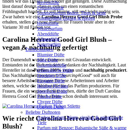
finden wir das Design mal wieder gut gelungen. Diese Aufmachung
Herrendüfte
lässt darauf deuten, dass es sich um einen romantischen
Frühlingsdüfte
Frühlingsduft handelt. Er soll blumig, süß und leicht pudrig sein.
Sommerparfum finden: Tipps & beste
Zwar haben wir eine
Carolina Herrera Good Girl Blush Probe
Sommerdüfte Damen & Herren
erhalten, stellen das neue Parfüm für Frauen heute aber in der
Herbstdüfte
Variante 30 ml Flakon vor.
Winterparfum
Abenddüfte
Carolina Herrera Good Girl Blush –
Alltagsdüfte
Naturparfüm
vegan & nachhaltig gefertigt
Duftrichtungen
Blumige Düfte
Der Damenduft wurde zusammen mit Givaudan entwickelt.
Süße Düfte
Entstanden ist der Duft mit dem Gedanken der Nachhaltigkeit. Laut
Gourmanddüfte
Hersteller ist das
Parfüm 100% vegan
und
nachhaltig produziert
.
Orientalische Düfte
Das Nachhaltigkeitsprogramm “
Sourcing4Good
“ soll auch für
Fruchtige Düfte
bessere Arbeitsbedingungen für jene Arbeiterinnen und Arbeiter
Elegante Düfte
stehen, welche die Inhaltsstoffe für das Parfüm produzieren. Für
Holzige Parfums
Frauen, die ein veganes Parfüm suchen, dürfte der Duft Carolina
Sportliche Düfte
Herrera Good Girl Blush alleine schon deshalb interessant sein.
Frische Düfte
Chypre Düfte
Fougere Düfte
Beliebte Duftnoten
Wie riecht Carolina Herrera Good Girl
Amber Parfum: Warm, sinnlich & orientalische
Tiefe
Blush?
Parfum mit Benzoe: Balsamische Süße & warme