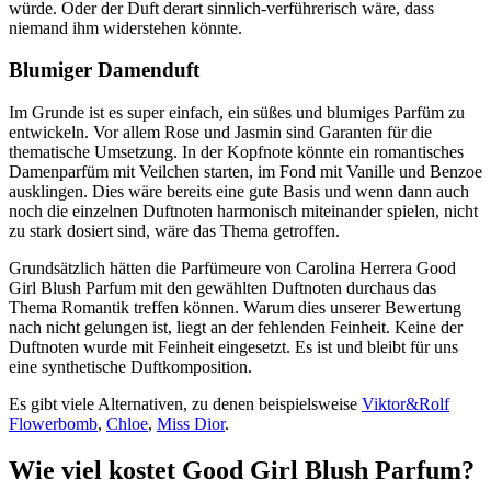
würde. Oder der Duft derart sinnlich-verführerisch wäre, dass
niemand ihm widerstehen könnte.
Blumiger Damenduft
Im Grunde ist es super einfach, ein süßes und blumiges Parfüm zu
entwickeln. Vor allem Rose und Jasmin sind Garanten für die
thematische Umsetzung. In der Kopfnote könnte ein romantisches
Damenparfüm mit Veilchen starten, im Fond mit Vanille und Benzoe
ausklingen. Dies wäre bereits eine gute Basis und wenn dann auch
noch die einzelnen Duftnoten harmonisch miteinander spielen, nicht
zu stark dosiert sind, wäre das Thema getroffen.
Grundsätzlich hätten die Parfümeure von Carolina Herrera Good
Girl Blush Parfum mit den gewählten Duftnoten durchaus das
Thema Romantik treffen können. Warum dies unserer Bewertung
nach nicht gelungen ist, liegt an der fehlenden Feinheit. Keine der
Duftnoten wurde mit Feinheit eingesetzt. Es ist und bleibt für uns
eine synthetische Duftkomposition.
Es gibt viele Alternativen, zu denen beispielsweise
Viktor&Rolf
Flowerbomb
,
Chloe
,
Miss Dior
.
Wie viel kostet Good Girl Blush Parfum?