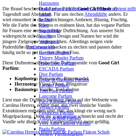
Harznoten
Oud Parfums für Einsteiger & Kenner: Orient trifft
Die Brand beschreibt das neue Parfüm
Good Girl Blush
als
Luxus
Tagesduft und Abendduft. Für uns riechen
Abenddüfte
anders. Er
Jasmin
wird einsortiert in die Duftrichtungen Ambriert, Blumig, Fruchtig.
Rose
Wie die Farbe des Stilettos es erahnen lässt, hat das vegane Parfüm
Sandelholz
für Frauen eine cremig-pudrige Duftrichtung. Aus unserer Sicht
Vanille
widerspricht sich das – vom Design und Namen her wird die
Weihrauch
jüngere Zielgruppe angesprochen. Allerdings neigen viele
Parfümmarken
Puderdüfte dazu, etwas altbacken zu riechen und passen daher
Guerlain Parfum
häufig nicht so gut zu einer jungen Frau.
Thierry Mugler Parfum
Diese Duftnoten offenbart die Duftpyramide vom
Good Girl
Hugo Boss Parfum
Parfüm
:
ESCADA Parfum
Dior Parfum
Kopfnoten:
Bergamotte, Bittermandel
Dolce & Gabbana Parfum
Herznoten:
Ylang-Ylang, Pfingstrose
Lacoste Parfum
Basisnoten:
Vanille, Tonkabohne
Tom Ford Parfüm
Lancome Parfum
Liest man die Duftbeschreibung direkt auf der Webseite von
Paco Rabanne Parfüm
Carolina Herrera, erfährt man, das zwei sinnliche Vanille-
Versace Parfum
Extraktionen enthalten sind. Hm, das klingt ein wenig nach
Florascent Parfum
Mogelpackung. Denn die
Tonkabohne
schmeckt und riecht der
Viktor & Rolf Parfüm
Vanille sehr ähnlich und Vanilleparfüm ist meist gefällig.
Yves Saint Laurent Parfüm
Prada Parfüm
Weitere Parfümmarken