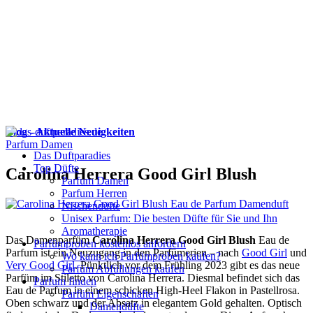
Blog - Aktuelle Neuigkeiten
Parfum Damen
Das Duftparadies
Top Düfte
Carolina Herrera Good Girl Blush
Parfum Damen
Parfum Herren
Nischendüfte
Unisex Parfum: Die besten Düfte für Sie und Ihn
Aromatherapie
Das Damenparfüm
Carolina Herrera Good Girl Blush
Eau de
Parfümproben kostenlos anfordern
Parfum ist ein Neuzugang in den Parfümerien – nach
Good Girl
und
Wo kann ich Parfümproben kaufen?
Very Good Girl
. Pünktlich vor dem Frühling 2023 gibt es das neue
Parfüm Abfüllungen kaufen
Parfüm im Stiletto von Carolina Herrera. Diesmal befindet sich das
Parfum finden
Eau de Parfum in einem schicken High-Heel Flakon in Pastellrosa.
Parfüm Eigenschaften
Oben schwarz und der Absatz in elegantem Gold gehalten. Optisch
Damendüfte