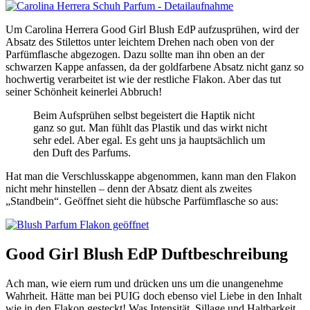
Um Carolina Herrera Good Girl Blush EdP aufzusprühen, wird der
Absatz des Stilettos unter leichtem Drehen nach oben von der
Parfümflasche abgezogen. Dazu sollte man ihn oben an der
schwarzen Kappe anfassen, da der goldfarbene Absatz nicht ganz so
hochwertig verarbeitet ist wie der restliche Flakon. Aber das tut
seiner Schönheit keinerlei Abbruch!
Beim Aufsprühen selbst begeistert die Haptik nicht
ganz so gut. Man fühlt das Plastik und das wirkt nicht
sehr edel. Aber egal. Es geht uns ja hauptsächlich um
den Duft des Parfums.
Hat man die Verschlusskappe abgenommen, kann man den Flakon
nicht mehr hinstellen – denn der Absatz dient als zweites
„Standbein“. Geöffnet sieht die hübsche Parfümflasche so aus:
Good Girl Blush EdP Duftbeschreibung
Ach man, wie eiern rum und drücken uns um die unangenehme
Wahrheit. Hätte man bei PUIG doch ebenso viel Liebe in den Inhalt
wie in den Flakon gesteckt! Was Intensität, Sillage und Haltbarkeit