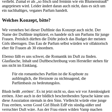
verliebt. Zumal er als „so frisch und feminin wie ein Blumenstrauß“
angepriesen wird. Leider ändert daran auch nicht, dass es sich um
ein nachhaltiges, veganes Parfum handelt.
Welches Konzept, bitte?
Wir verstehen bei dieser Duftlinie das Konzept auch nicht. Der
Name der Duftlinie impliziert, es handele sich um Parfums für junge
Frauen. Preislich dürften die Düfte jedoch das Budget der meisten
Girls überragen. Das Eau de Parfum selbst würden wir olfaktorisch
eher für Frauen ab 30 einordnen.
Ebenso fällt es uns schwer, die Romantik im Duft zu finden.
Glasflasche, Inhalt und Duftbeschreibung vom Hersteller stehen für
uns nicht im Einklang.
Für ein romantisches Parfüm ist die Kopfnote zu
aufdringlich, die Herznote zu nichtssagend, die
Parfümbasis zu bedeutungslos.
Blush heißt ‚erröten‘. Es ist jetzt nicht so, dass wir vor Atemlosigkeit
erröten. Aber auch in der bildlich beschreibenden Sprache käme uns
diese Assoziation niemals in den Sinn. Vielleicht würde eine junge
Frau erröten, wenn Good Girl Blush EdP ein sündig-süßer und
verruchter Duft wäre. Aus der Frau einen wilden Vamp machen