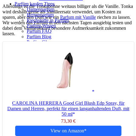
Parfüm kaufen Tipps
Allerdings ist die Tonkabohne weitaus billiger als die Vanille. Tonka
Damenparfüm
wird deshalb gerne als Vanilleersatz verwendet, um Kosten zu
Herrenparfüm
sparen, aber den Duft wie ein
Parfum mit Vanille
riechen zu lassen.
Riechstoffe in Parfüm
Wir werden das Parfüm in den nächsten Tagen ausgiebig testen und
Parfüm-Wissen
dabei dem Vanilleakkord besondere Aufmerksamkeit zukommen
Parfum FAQ
lassen.
Parfüm Blog
Parfüm Glossar
Suche
Menü
Menü
CAROLINA HERRERA Good Girl Blush Edp Spray, für
Damen und Herren, perfekt für einen langanhaltenden Duft, mit
50 ml
73,30 €
View on Amazon