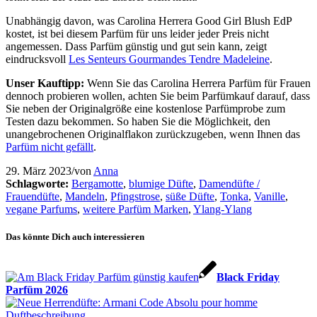
Unabhängig davon, was Carolina Herrera Good Girl Blush EdP
kostet, ist bei diesem Parfüm für uns leider jeder Preis nicht
angemessen. Dass Parfüm günstig und gut sein kann, zeigt
eindrucksvoll
Les Senteurs Gourmandes Tendre Madeleine
.
Unser Kauftipp:
Wenn Sie das Carolina Herrera Parfüm für Frauen
dennoch probieren wollen, achten Sie beim Parfümkauf darauf, dass
Sie neben der Originalgröße eine kostenlose Parfümprobe zum
Testen dazu bekommen. So haben Sie die Möglichkeit, den
unangebrochenen Originalflakon zurückzugeben, wenn Ihnen das
Parfüm nicht gefällt
.
29. März 2023
/
von
Anna
Schlagworte:
Bergamotte
,
blumige Düfte
,
Damendüfte /
Frauendüfte
,
Mandeln
,
Pfingstrose
,
süße Düfte
,
Tonka
,
Vanille
,
vegane Parfums
,
weitere Parfüm Marken
,
Ylang-Ylang
Das könnte Dich auch interessieren
Black Friday
Parfüm 2026