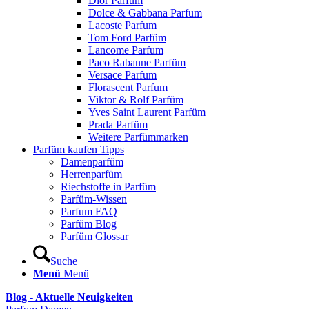
Dior Parfum
Dolce & Gabbana Parfum
Lacoste Parfum
Tom Ford Parfüm
Lancome Parfum
Paco Rabanne Parfüm
Versace Parfum
Florascent Parfum
Viktor & Rolf Parfüm
Yves Saint Laurent Parfüm
Prada Parfüm
Weitere Parfümmarken
Parfüm kaufen Tipps
Damenparfüm
Herrenparfüm
Riechstoffe in Parfüm
Parfüm-Wissen
Parfum FAQ
Parfüm Blog
Parfüm Glossar
Suche
Menü
Menü
Blog - Aktuelle Neuigkeiten