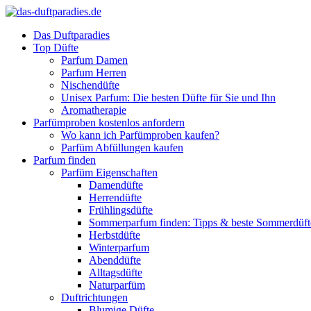
Das Duftparadies
Top Düfte
Parfum Damen
Parfum Herren
Nischendüfte
Unisex Parfum: Die besten Düfte für Sie und Ihn
Aromatherapie
Parfümproben kostenlos anfordern
Wo kann ich Parfümproben kaufen?
Parfüm Abfüllungen kaufen
Parfum finden
Parfüm Eigenschaften
Damendüfte
Herrendüfte
Frühlingsdüfte
Sommerparfum finden: Tipps & beste Sommerdüf
Herbstdüfte
Winterparfum
Abenddüfte
Alltagsdüfte
Naturparfüm
Duftrichtungen
Blumige Düfte