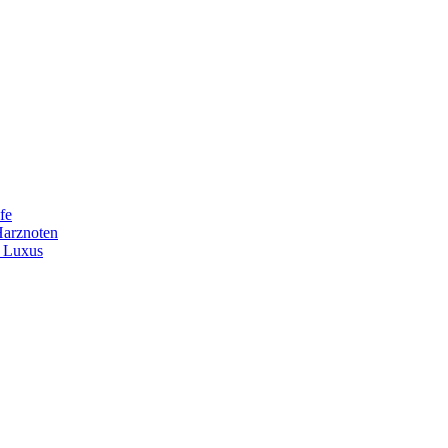
fe
Harznoten
t Luxus