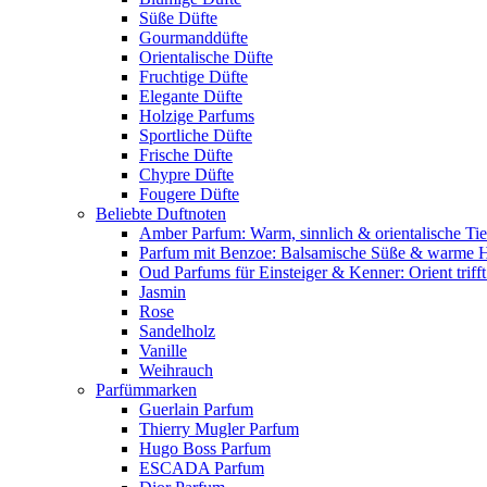
Süße Düfte
Gourmanddüfte
Orientalische Düfte
Fruchtige Düfte
Elegante Düfte
Holzige Parfums
Sportliche Düfte
Frische Düfte
Chypre Düfte
Fougere Düfte
Beliebte Duftnoten
Amber Parfum: Warm, sinnlich & orientalische Tie
Parfum mit Benzoe: Balsamische Süße & warme 
Oud Parfums für Einsteiger & Kenner: Orient triff
Jasmin
Rose
Sandelholz
Vanille
Weihrauch
Parfümmarken
Guerlain Parfum
Thierry Mugler Parfum
Hugo Boss Parfum
ESCADA Parfum