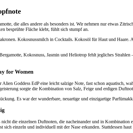
opfnote
amotte, die alles andere als besonders ist. Wir nehmen nur etwas Zitrisc
besprühte Fläche klebt, fühlt sich stumpf an.
akronen. Kokosnussmilch in Cocktails. Kokosöl für Haut und Haare. Ab
 Bergamotte, Kokosnuss, Jasmin und Heliotrop fehlt jegliches Strahlen
ray for Women
ien Goddess EdP eine leicht salzige Note, fast schon aquatisch, wahr
geisterung sorgte die Kombination von Salz, Feige und erdigen Duftno
zückung. Es war der wunderbare, neuartige und einzigartige Parfümakk
ig
s nicht die einzelnen Duftnoten, die nacheinander und in Kombination ei
lässt sich einzeln und individuell mit der Nase erkunden. Stattdessen hau