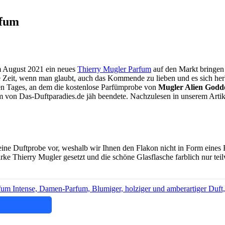
rfum
im August 2021 ein neues
Thierry Mugler Parfum
auf den Markt bringen 
e Zeit, wenn man glaubt, auch das Kommende zu lieben und es sich he
en Tages, an dem die kostenlose Parfümprobe von
Mugler Alien Godd
 von Das-Duftparadies.de jäh beendete. Nachzulesen in unserem Arti
 eine Duftprobe vor, weshalb wir Ihnen den Flakon nicht in Form eine
ke Thierry Mugler gesetzt und die schöne Glasflasche farblich nur tei
 Intense, Damen-Parfum, Blumiger, holziger und amberartiger Duft