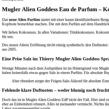
Mugler Alien Goddess Eau de Parfum – K
Das
neue Alien Parfüm
startet mit einer kaum identifizierbaren Berg
Kopfnote bemerkbar machen. Die mit dem Parfüm auf dem Handrücken 
Wir lieben Kokosnuss. In allen Variationen: Trinkkokosnuss. Kokosm
für uns.
Des neuen Aliens Eröffnung riecht einzig synthetisch; den Duftnoten
aus 2005.
Eine Prise Salz im Thierry Mugler Alien Goddess Sp
Wenige Minuten nach dem Aufsprühen ist im Hintergrund von Mugler Al
haben keinesfalls etwas gegen Salz in einem Parfüm. Für absolute Be
Aber ebendort sorgte der Feigen-Salz-Akkord für absolute Ent
Fehlende klare Duftnoten – weder blumig noch frucht
Doch das ist in Mugler Alien Goddess EdP nicht der Fall. Hier sind e
eher an Einheitsbrei erinnert. Alles ist ineinander vermischt. Nichts 
Labor zusammengerührt wurde.