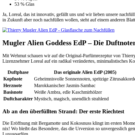
53 % Glas
Ja, Loreal, das ist innovativ, gefällt uns und wir lieben unsere nach
in Zukunft aber noch nachfüllen wollen, steht auf einem anderen Blat
Mugler Alien Goddess EdP – Die Duftnoten
Mit Wehmut schauen wir auf die Original-Parfümrezeptur von Thierry
Lizenznehmer Loreal auf ein radikal verändertes, minimalistisches K
Duftphase
Das originale Alien EdP (2005)
Kopfnote
Geheimnisvolle Sonnennoten, spritzige Zitrusakkord
Herznote
Marokkanischer Jasmin-Sambac
Basisnote
Weiße Ambra, edle Kaschmirhölzer
Duftcharakter
Mystisch, magisch, unendlich strahlend
Ab an den überfüllten Strand: Der erste Riechtest
Die Eröffnung mit Bergamotte und Kokosnuss klingt im ersten Moment 
nix! Wo bleibt das Besondere, das die Urversion so unvergesslich ge
Luxusparfüm.