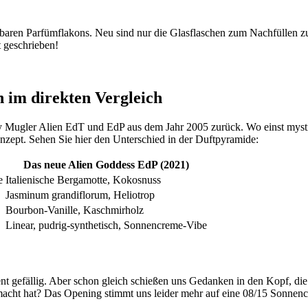
füllbaren Parfümflakons. Neu sind nur die Glasflaschen zum Nachfüllen 
t geschrieben!
 im direkten Vergleich
 Mugler Alien EdT und EdP aus dem Jahr 2005 zurück. Wo einst mystis
onzept. Sehen Sie hier den Unterschied in der Duftpyramide:
Das neue Alien Goddess EdP (2021)
e
Italienische Bergamotte, Kokosnuss
Jasminum grandiflorum, Heliotrop
Bourbon-Vanille, Kaschmirholz
Linear, pudrig-synthetisch, Sonnencreme-Vibe
gefällig. Aber schon gleich schießen uns Gedanken in den Kopf, die s
macht hat? Das Opening stimmt uns leider mehr auf eine 08/15 Sonnenc