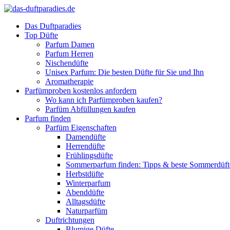
Das Duftparadies
Top Düfte
Parfum Damen
Parfum Herren
Nischendüfte
Unisex Parfum: Die besten Düfte für Sie und Ihn
Aromatherapie
Parfümproben kostenlos anfordern
Wo kann ich Parfümproben kaufen?
Parfüm Abfüllungen kaufen
Parfum finden
Parfüm Eigenschaften
Damendüfte
Herrendüfte
Frühlingsdüfte
Sommerparfum finden: Tipps & beste Sommerdüf
Herbstdüfte
Winterparfum
Abenddüfte
Alltagsdüfte
Naturparfüm
Duftrichtungen
Blumige Düfte