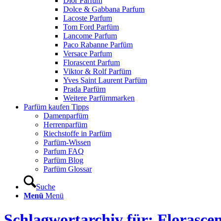
Dior Parfum
Dolce & Gabbana Parfum
Lacoste Parfum
Tom Ford Parfüm
Lancome Parfum
Paco Rabanne Parfüm
Versace Parfum
Florascent Parfum
Viktor & Rolf Parfüm
Yves Saint Laurent Parfüm
Prada Parfüm
Weitere Parfümmarken
Parfüm kaufen Tipps
Damenparfüm
Herrenparfüm
Riechstoffe in Parfüm
Parfüm-Wissen
Parfum FAQ
Parfüm Blog
Parfüm Glossar
Suche
Menü
Menü
Schlagwortarchiv für: Florasce