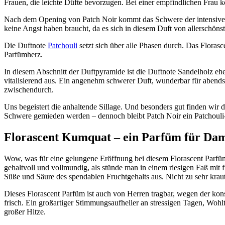
Frauen, die leichte Düfte bevorzugen. Bei einer empfindlichen Frau kö
Nach dem Opening von Patch Noir kommt das Schwere der intensiv
keine Angst haben braucht, da es sich in diesem Duft von allerschönste
Die Duftnote
Patchouli
setzt sich über alle Phasen durch. Das Florasc
Parfümherz.
In diesem Abschnitt der Duftpyramide ist die Duftnote Sandelholz ehe
vitalisierend aus. Ein angenehm schwerer Duft, wunderbar für aben
zwischendurch.
Uns begeistert die anhaltende Sillage. Und besonders gut finden wir 
Schwere gemieden werden – dennoch bleibt Patch Noir ein Patchouli
Florascent Kumquat – ein Parfüm für Da
Wow, was für eine gelungene Eröffnung bei diesem Florascent Parfüm.
gehaltvoll und vollmundig, als stünde man in einem riesigen Faß mit 
Süße und Säure des spendablen Fruchtgehalts aus. Nicht zu sehr krau
Dieses Florascent Parfüm ist auch von Herren tragbar, wegen der konse
frisch. Ein großartiger Stimmungsaufheller an stressigen Tagen, Wohl
großer Hitze.