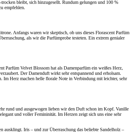
ig-trocken bleibt, sich hinzugesellt. Rundum gelungen und 100 %
zu empfehlen.
Zitrone. Anfangs waren wir skeptisch, ob uns dieses Florascent Parfüm
erraschung, als wir die Parfümprobe testeten. Ein extrem genialer
scent Parfüm Velvet Blossom hat als Damenparfüm ein weißes Herz,
 verzaubert. Der Damenduft wirkt sehr entspannend und erholsam.
. Im Herz machen helle florale Note in Verbindung mit leichter, sehr
 Sehr rund und ausgewogen lieben wir den Duft schon im Kopf. Vanille
egant und voller Femininität. Im Herzen zeigt sich uns eine sehr
 ausklingt. Iris – und zur Überraschung das beliebte Sandelholz –