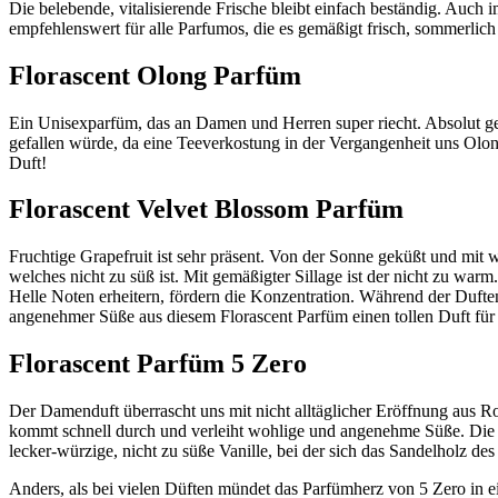
Die belebende, vitalisierende Frische bleibt einfach beständig. Auch
empfehlenswert für alle Parfumos, die es gemäßigt frisch, sommerl
Florascent Olong Parfüm
Ein Unisexparfüm, das an Damen und Herren super riecht. Absolut gelu
gefallen würde, da eine Teeverkostung in der Vergangenheit uns Olon
Duft!
Florascent Velvet Blossom Parfüm
Fruchtige Grapefruit ist sehr präsent. Von der Sonne geküßt und mi
welches nicht zu süß ist. Mit gemäßigter Sillage ist der nicht zu w
Helle Noten erheitern, fördern die Konzentration. Während der Dufte
angenehmer Süße aus diesem Florascent Parfüm einen tollen Duft fü
Florascent Parfüm 5 Zero
Der Damenduft überrascht uns mit nicht alltäglicher Eröffnung aus R
kommt schnell durch und verleiht wohlige und angenehme Süße. Die fr
lecker-würzige, nicht zu süße Vanille, bei der sich das Sandelholz de
Anders, als bei vielen Düften mündet das Parfümherz von 5 Zero in e