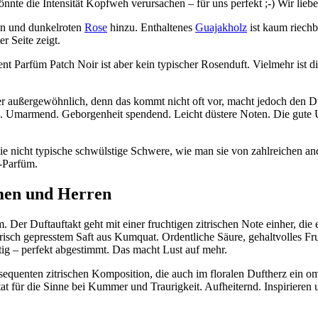
nnte die Intensität Kopfweh verursachen – für uns perfekt ;-) Wir lieb
en und dunkelroten
Rose
hinzu. Enthaltenes
Guajakholz
ist kaum riech
r Seite zeigt.
ent Parfüm Patch Noir ist aber kein typischer Rosenduft. Vielmehr ist d
r außergewöhnlich, denn das kommt nicht oft vor, macht jedoch den Duf
ds. Umarmend. Geborgenheit spendend. Leicht düstere Noten. Die gut
die nicht typische schwülstige Schwere, wie man sie von zahlreichen an
-Parfüm.
men und Herren
 Der Duftauftakt geht mit einer fruchtigen zitrischen Note einher, d
frisch gepresstem Saft aus Kumquat. Ordentliche Säure, gehaltvolles F
tig – perfekt abgestimmt. Das macht Lust auf mehr.
quenten zitrischen Komposition, die auch im floralen Duftherz ein omni
tat für die Sinne bei Kummer und Traurigkeit. Aufheiternd. Inspirieren