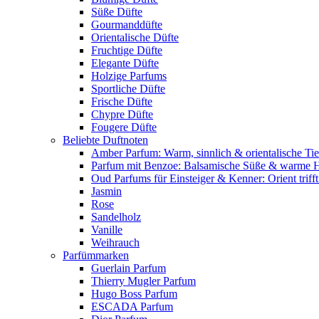
Süße Düfte
Gourmanddüfte
Orientalische Düfte
Fruchtige Düfte
Elegante Düfte
Holzige Parfums
Sportliche Düfte
Frische Düfte
Chypre Düfte
Fougere Düfte
Beliebte Duftnoten
Amber Parfum: Warm, sinnlich & orientalische Tie
Parfum mit Benzoe: Balsamische Süße & warme 
Oud Parfums für Einsteiger & Kenner: Orient triff
Jasmin
Rose
Sandelholz
Vanille
Weihrauch
Parfümmarken
Guerlain Parfum
Thierry Mugler Parfum
Hugo Boss Parfum
ESCADA Parfum