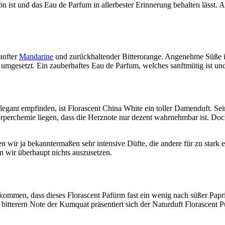
ist und das Eau de Parfum in allerbester Erinnerung behalten lässt. Al
anfter
Mandarine
und zurückhaltender Bitterorange. Angenehme Süße im 
umgesetzt. Ein zauberhaftes Eau de Parfum, welches sanftmütig ist und
legant empfinden, ist Florascent China White ein toller Damenduft. Sein
örperchemie liegen, dass die Herznote nur dezent wahrnehmbar ist. Doc
n wir ja bekanntermaßen sehr intensive Düfte, die andere für zu stark
wir überhaupt nichts auszusetzen.
kommen, dass dieses Florascent Pafürm fast ein wenig nach süßer Papri
itterern Note der Kumquat präsentiert sich der Naturduft Florascent Pu