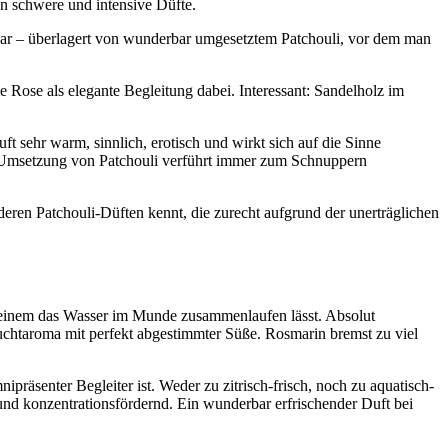
en schwere und intensive Düfte.
bar – überlagert von wunderbar umgesetztem Patchouli, vor dem man
ie Rose als elegante Begleitung dabei. Interessant: Sandelholz im
t sehr warm, sinnlich, erotisch und wirkt sich auf die Sinne
e Umsetzung von Patchouli verführt immer zum Schnuppern
deren Patchouli-Düften kennt, die zurecht aufgrund der unerträglichen
ie einem das Wasser im Munde zusammenlaufen lässt. Absolut
ruchtaroma mit perfekt abgestimmter Süße. Rosmarin bremst zu viel
präsenter Begleiter ist. Weder zu zitrisch-frisch, noch zu aquatisch-
 und konzentrationsfördernd. Ein wunderbar erfrischender Duft bei