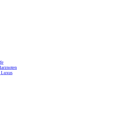
fe
Harznoten
t Luxus