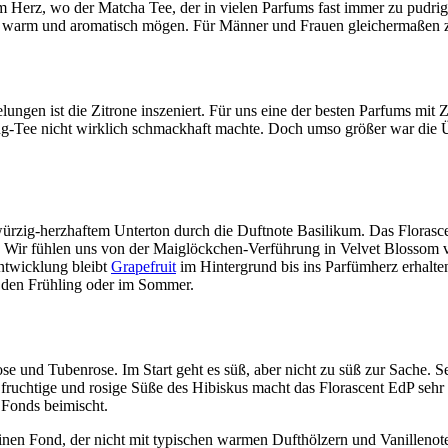
 im Herz, wo der Matcha Tee, der in vielen Parfums fast immer zu pudr
ich warm und aromatisch mögen. Für Männer und Frauen gleichermaßen 
ngen ist die Zitrone inszeniert. Für uns eine der besten Parfums mit 
g-Tee nicht wirklich schmackhaft machte. Doch umso größer war die Üb
t würzig-herzhaftem Unterton durch die Duftnote Basilikum. Das Flora
arm. Wir fühlen uns von der Maiglöckchen-Verführung in Velvet Blossom
ntwicklung bleibt
Grapefruit
im Hintergrund bis ins Parfümherz erhalten
r den Frühling oder im Sommer.
ose und Tubenrose. Im Start geht es süß, aber nicht zu süß zur Sache.
uchtige und rosige Süße des Hibiskus macht das Florascent EdP sehr el
s Fonds beimischt.
inen Fond, der nicht mit typischen warmen Dufthölzern und Vanillenoten