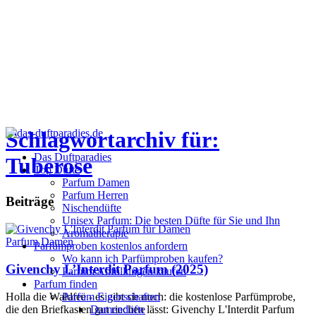
Schlagwortarchiv für:
Das Duftparadies
Tuberose
Top Düfte
Parfum Damen
Parfum Herren
Beiträge
Nischendüfte
Unisex Parfum: Die besten Düfte für Sie und Ihn
Aromatherapie
Parfum Damen
Parfümproben kostenlos anfordern
Wo kann ich Parfümproben kaufen?
Givenchy L’Interdit Parfum (2025)
Parfüm Abfüllungen kaufen
Parfum finden
Holla die Waldfee - es gibt sie noch: die kostenlose Parfümprobe,
Parfüm Eigenschaften
die den Briefkasten gut riechen lässt: Givenchy L'Interdit Parfum
Damendüfte