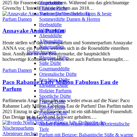
2025 für Frauen ist angekommen. Während uns das gleichnamige
Herrendüfte
Givenchy L'Interdit Eau de Parfum aus 2018…
Frühlingsdüfte
Sommerparfum finden: Tipps & beste
Parfum Damen
Sommerdüfte Damen & Herren
Herbstdüfte
Winterparfum
Annayake Anna Parfum
Abenddüfte
Alltagsdüfte
Heute stellen wir das Damenparfum und Sommerparfum Annayake
Naturparfüm
ANNA vor, ein Parfüm, welches sich in die Rosendüfte einreihen
Duftrichtungen
lässt. Annayake ist eine Beautymarke, die hauptsächlich
Blumige Düfte
hochwertige Kosmetik vertreibt, aber auch Parfums herausgibt.…
Süße Düfte
Gourmanddüfte
Parfum Damen
Orientalische Düfte
Fruchtige Düfte
Paco Rabanne Lady Million Fabulous Eau de
Elegante Düfte
Parfum
Holzige Parfums
Sportliche Düfte
Parfümeurin Anne Flipo gibt uns wieder etwas auf die Nase: Paco
Frische Düfte
Rabanne Lady Million Fabulous Eau de Parfum! Das Parfüm nahm
Chypre Düfte
2021 Einzug in die Parfümerie und ist ein süß-blumiger Frauenduft.
Fougere Düfte
Das Design ist in Gold und Schwarz gehalten.…
Beliebte Duftnoten
Amber Parfum: Warm, sinnlich & orientalische
Tiefe
Abenteuer riechen
Parfum mit Benzoe: Balsamische Süße & warme