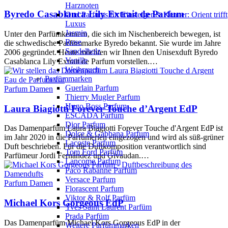
Harznoten
Byredo Casablanca Lily Extrait de Parfum
Oud Parfums für Einsteiger & Kenner: Orient trifft
Luxus
Jasmin
Unter den Parfümkennern, die sich im Nischenbereich bewegen, ist
Rose
die schwedische Parfümmarke Byredo bekannt. Sie wurde im Jahre
Sandelholz
2006 gegründet. Heute möchten wir Ihnen den Unisexduft Byredo
Vanille
Casablanca Lily Extrait de Parfum vorstellen.…
Weihrauch
Parfümmarken
Guerlain Parfum
Parfum Damen
Thierry Mugler Parfum
Hugo Boss Parfum
Laura Biagiotti Forever Touche d’Argent EdP
ESCADA Parfum
Dior Parfum
Das Damenparfüm Laura Biagiotti Forever Touche d'Argent EdP ist
Dolce & Gabbana Parfum
im Jahr 2020 in die Parfümerien eingezogen und wird als süß-grüner
Lacoste Parfum
Duft beschrieben. Für die Duftkomposition verantwortlich sind
Tom Ford Parfüm
Parfümeur Jordi Fernández und Givaudan.…
Lancome Parfum
Paco Rabanne Parfüm
Versace Parfum
Parfum Damen
Florascent Parfum
Viktor & Rolf Parfüm
Michael Kors Gorgeous EdP
Yves Saint Laurent Parfüm
Prada Parfüm
Das Damenparfüm Michael Kors Gorgeous EdP in der
Weitere Parfümmarken