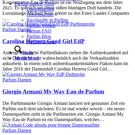
Konzentration Eau de Parfum ist ein Neuzugang aus dem Jahre
Parfüm kaufen Tipps
2021. Es soll sich um einen süßen blumigen Duft handeln. Die
Damenparfüm
Luxusmarke Michael Kors gehört zu den Estee Lauder Companies
Herrenparfüm
–…
Riechstoffe in Parfüm
Parfüm-Wissen
Parfum Damen
Parfum FAQ
Parfüm Blog
Carolina Herrera Good Girl EdP
Parfüm Glossar
Suche
Außergewöhnliche Parfümflakons ziehen die Aufmerksamkeit auf
Menü
Menü
sich. Das dürfte sehr wahrscheinlich auch die Verkaufszahlen
ankurbeln. In einem solch aufmerksamkeitsstarken Flakon kam im
Jahre 2016 der Damenduft Carolina Herrera Good Girl…
Parfum Damen
Giorgio Armani My Way Eau de Parfum
Die Parfümmarke Giorgio Armani lanciert seit geraumer Zeit ein
Parfüm nach dem nächsten. Es ist mal wieder soweit – ein neues
Damenparfüm zieht in die Parfümerien ein: Giorgio Armani My
Way Eau de Parfum ist ein Damenparfüm, welches…
Parfum Damen