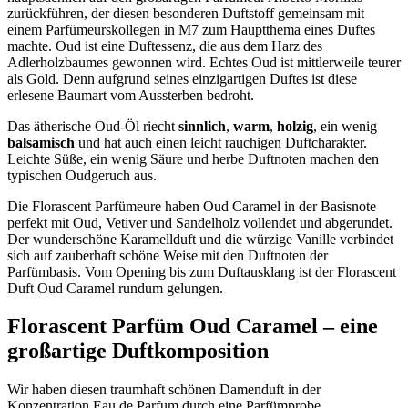
zurückführen, der diesen besonderen Duftstoff gemeinsam mit
einem Parfümeurskollegen in M7 zum Hauptthema eines Duftes
machte. Oud ist eine Duftessenz, die aus dem Harz des
Adlerholzbaumes gewonnen wird. Echtes Oud ist mittlerweile teurer
als Gold. Denn aufgrund seines einzigartigen Duftes ist diese
erlesene Baumart vom Aussterben bedroht.
Das ätherische Oud-Öl riecht
sinnlich
,
warm
,
holzig
, ein wenig
balsamisch
und hat auch einen leicht rauchigen Duftcharakter.
Leichte Süße, ein wenig Säure und herbe Duftnoten machen den
typischen Oudgeruch aus.
Die Florascent Parfümeure haben Oud Caramel in der Basisnote
perfekt mit Oud, Vetiver und Sandelholz vollendet und abgerundet.
Der wunderschöne Karamellduft und die würzige Vanille verbindet
sich auf zauberhaft schöne Weise mit den Duftnoten der
Parfümbasis. Vom Opening bis zum Duftausklang ist der Florascent
Duft Oud Caramel rundum gelungen.
Florascent Parfüm Oud Caramel – eine
großartige Duftkomposition
Wir haben diesen traumhaft schönen Damenduft in der
Konzentration Eau de Parfum durch eine Parfümprobe