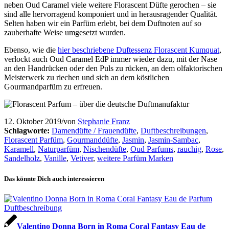
neben Oud Caramel viele weitere Florascent Düfte gerochen – sie
sind alle hervorragend komponiert und in herausragender Qualität.
Selten haben wir ein Parfüm erlebt, bei dem Duftnoten auf so
zauberhafte Weise umgesetzt wurden.
Ebenso, wie die
hier beschriebene Duftessenz Florascent Kumquat
,
verlockt auch Oud Caramel EdP immer wieder dazu, mit der Nase
an den Handrücken oder den Puls zu rücken, an dem olfaktorischen
Meisterwerk zu riechen und sich an dem köstlichen
Gourmandparfüm zu erfreuen.
12. Oktober 2019
/
von
Stephanie Franz
Schlagworte:
Damendüfte / Frauendüfte
,
Duftbeschreibungen
,
Florascent Parfüm
,
Gourmanddüfte
,
Jasmin
,
Jasmin-Sambac
,
Karamell
,
Naturparfüm
,
Nischendüfte
,
Oud Parfums
,
rauchig
,
Rose
,
Sandelholz
,
Vanille
,
Vetiver
,
weitere Parfüm Marken
Das könnte Dich auch interessieren
Valentino Donna Born in Roma Coral Fantasy Eau de