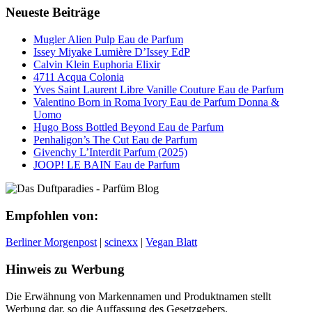
Neueste Beiträge
Mugler Alien Pulp Eau de Parfum
Issey Miyake Lumière D’Issey EdP
Calvin Klein Euphoria Elixir
4711 Acqua Colonia
Yves Saint Laurent Libre Vanille Couture Eau de Parfum
Valentino Born in Roma Ivory Eau de Parfum Donna &
Uomo
Hugo Boss Bottled Beyond Eau de Parfum
Penhaligon’s The Cut Eau de Parfum
Givenchy L’Interdit Parfum (2025)
JOOP! LE BAIN Eau de Parfum
Empfohlen von:
Berliner Morgenpost
|
scinexx
|
Vegan Blatt
Hinweis zu Werbung
Die Erwähnung von Markennamen und Produktnamen stellt
Werbung dar, so die Auffassung des Gesetzgebers.