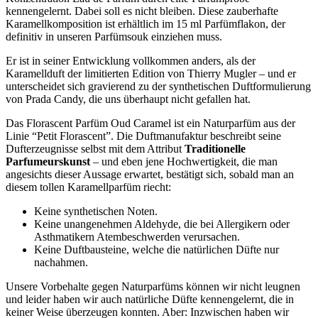
kennengelernt. Dabei soll es nicht bleiben. Diese zauberhafte
Karamellkomposition ist erhältlich im 15 ml Parfümflakon, der
definitiv in unseren Parfümsouk einziehen muss.
Er ist in seiner Entwicklung vollkommen anders, als der
Karamellduft der limitierten Edition von Thierry Mugler – und er
unterscheidet sich gravierend zu der synthetischen Duftformulierung
von Prada Candy, die uns überhaupt nicht gefallen hat.
Das Florascent Parfüm Oud Caramel ist ein Naturparfüm aus der
Linie “Petit Florascent”. Die Duftmanufaktur beschreibt seine
Dufterzeugnisse selbst mit dem Attribut
Traditionelle
Parfumeurskunst
– und eben jene Hochwertigkeit, die man
angesichts dieser Aussage erwartet, bestätigt sich, sobald man an
diesem tollen Karamellparfüm riecht:
Keine synthetischen Noten.
Keine unangenehmen Aldehyde, die bei Allergikern oder
Asthmatikern Atembeschwerden verursachen.
Keine Duftbausteine, welche die natürlichen Düfte nur
nachahmen.
Unsere Vorbehalte gegen Naturparfüms können wir nicht leugnen
und leider haben wir auch natürliche Düfte kennengelernt, die in
keiner Weise überzeugen konnten. Aber: Inzwischen haben wir