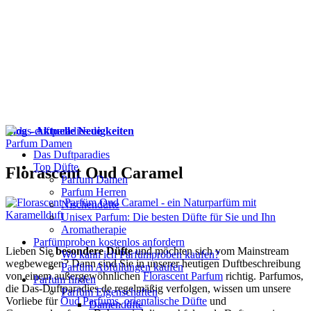
Blog - Aktuelle Neuigkeiten
Parfum Damen
Das Duftparadies
Top Düfte
Florascent Oud Caramel
Parfum Damen
Parfum Herren
Nischendüfte
Unisex Parfum: Die besten Düfte für Sie und Ihn
Aromatherapie
Parfümproben kostenlos anfordern
Lieben Sie
besondere Düfte
und möchten sich vom Mainstream
Wo kann ich Parfümproben kaufen?
wegbewegen? Dann sind Sie in unserer heutigen Duftbeschreibung
Parfüm Abfüllungen kaufen
von einem außergewöhnlichen
Florascent Parfum
richtig. Parfumos,
Parfum finden
die Das-Duftparadies.de regelmäßig verfolgen, wissen um unsere
Parfüm Eigenschaften
Vorliebe für
Oud Parfums
,
orientalische Düfte
und
Damendüfte