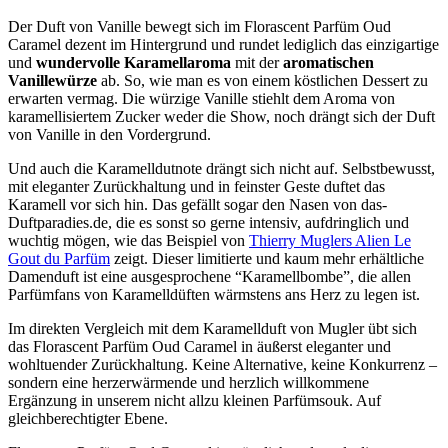
Der Duft von Vanille bewegt sich im Florascent Parfüm Oud
Caramel dezent im Hintergrund und rundet lediglich das einzigartige
und
wundervolle Karamellaroma
mit der
aromatischen
Vanillewürze
ab. So, wie man es von einem köstlichen Dessert zu
erwarten vermag. Die würzige Vanille stiehlt dem Aroma von
karamellisiertem Zucker weder die Show, noch drängt sich der Duft
von Vanille in den Vordergrund.
Und auch die Karamelldutnote drängt sich nicht auf. Selbstbewusst,
mit eleganter Zurückhaltung und in feinster Geste duftet das
Karamell vor sich hin. Das gefällt sogar den Nasen von das-
Duftparadies.de, die es sonst so gerne intensiv, aufdringlich und
wuchtig mögen, wie das Beispiel von
Thierry Muglers Alien Le
Gout du Parfüm
zeigt. Dieser limitierte und kaum mehr erhältliche
Damenduft ist eine ausgesprochene “Karamellbombe”, die allen
Parfümfans von Karamelldüften wärmstens ans Herz zu legen ist.
Im direkten Vergleich mit dem Karamellduft von Mugler übt sich
das Florascent Parfüm Oud Caramel in äußerst eleganter und
wohltuender Zurückhaltung. Keine Alternative, keine Konkurrenz –
sondern eine herzerwärmende und herzlich willkommene
Ergänzung in unserem nicht allzu kleinen Parfümsouk. Auf
gleichberechtigter Ebene.