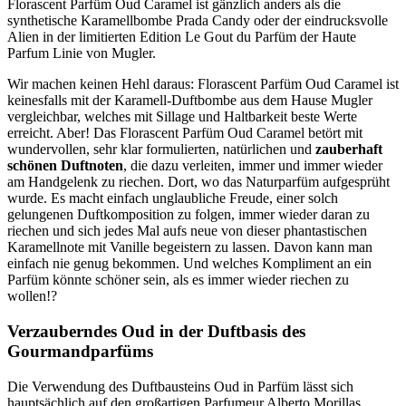
Florascent Parfüm Oud Caramel ist gänzlich anders als die
synthetische Karamellbombe Prada Candy oder der eindrucksvolle
Alien in der limitierten Edition Le Gout du Parfüm der Haute
Parfum Linie von Mugler.
Wir machen keinen Hehl daraus: Florascent Parfüm Oud Caramel ist
keinesfalls mit der Karamell-Duftbombe aus dem Hause Mugler
vergleichbar, welches mit Sillage und Haltbarkeit beste Werte
erreicht. Aber! Das Florascent Parfüm Oud Caramel betört mit
wundervollen, sehr klar formulierten, natürlichen und
zauberhaft
schönen Duftnoten
, die dazu verleiten, immer und immer wieder
am Handgelenk zu riechen. Dort, wo das Naturparfüm aufgesprüht
wurde. Es macht einfach unglaubliche Freude, einer solch
gelungenen Duftkomposition zu folgen, immer wieder daran zu
riechen und sich jedes Mal aufs neue von dieser phantastischen
Karamellnote mit Vanille begeistern zu lassen. Davon kann man
einfach nie genug bekommen. Und welches Kompliment an ein
Parfüm könnte schöner sein, als es immer wieder riechen zu
wollen!?
Verzauberndes Oud in der Duftbasis des
Gourmandparfüms
Die Verwendung des Duftbausteins Oud in Parfüm lässt sich
hauptsächlich auf den großartigen Parfumeur Alberto Morillas