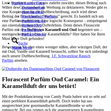
Linie begeistert und es ist uns zutiefst zuwider, diesen Beitrag nach
Parfüm kaufen Tipps
Willen des Gesetzgebers als Werbung zu deklarieren. Weder gibt es
Damenparfüm
eine Kooperation für die Duftbeschreibung, noch wird dieser
Herrenparfüm
Beitrag der Bezeichnung “Werbung” gerecht. Es handelt sich um
Riechstoffe in Parfüm
eine Parfümempfehlung. Eine logische Konsequenz – entspringend
Parfüm-Wissen
aus einem faszinierenden Dufterlebnis. Denn dieses Florascent
Parfum FAQ
Parfüm mit den
Duftnoten Karamell und Oud
begeistert uns –
Parfüm Blog
uneingeschränkt! Lieben Sie Karamelldüfte? Hier haben Sie Ihren
Parfüm Glossar
Must Have Duft gefunden!
Suche
Bevorzugen Sie eher einen weniger süßen, aber würzigen Duft, der
Menü
Menü
mit Oud, Vanille und Karamell berauscht, sollten Sie sich unbedingt
auch unsere Duftbeschreibung
J.F. Schwarzlose Rausch
Parfüm
ansehen.
Florascent Parfüm Oud Caramel: Ein
Karamellduft der uns betört!
Mit der Produktlancierung von Candy Prada haben wir so sehr auf
einen perfekten Karamellduft gehofft. Doch leider hat uns
ausgerechnet jene gourmandische Karamellbombe so sehr
enttäuscht. Bei uns zeigten sich die angepriesenen Karamellnoten