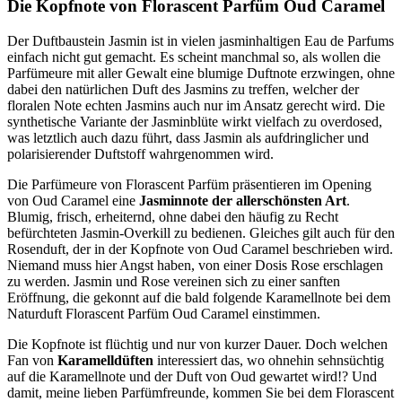
Die Kopfnote von Florascent Parfüm Oud Caramel
Der Duftbaustein Jasmin ist in vielen jasminhaltigen Eau de Parfums
einfach nicht gut gemacht. Es scheint manchmal so, als wollen die
Parfümeure mit aller Gewalt eine blumige Duftnote erzwingen, ohne
dabei den natürlichen Duft des Jasmins zu treffen, welcher der
floralen Note echten Jasmins auch nur im Ansatz gerecht wird. Die
synthetische Variante der Jasminblüte wirkt vielfach zu overdosed,
was letztlich auch dazu führt, dass Jasmin als aufdringlicher und
polarisierender Duftstoff wahrgenommen wird.
Die Parfümeure von Florascent Parfüm präsentieren im Opening
von Oud Caramel eine
Jasminnote der allerschönsten Art
.
Blumig, frisch, erheiternd, ohne dabei den häufig zu Recht
befürchteten Jasmin-Overkill zu bedienen. Gleiches gilt auch für den
Rosenduft, der in der Kopfnote von Oud Caramel beschrieben wird.
Niemand muss hier Angst haben, von einer Dosis Rose erschlagen
zu werden. Jasmin und Rose vereinen sich zu einer sanften
Eröffnung, die gekonnt auf die bald folgende Karamellnote bei dem
Naturduft Florascent Parfüm Oud Caramel einstimmen.
Die Kopfnote ist flüchtig und nur von kurzer Dauer. Doch welchen
Fan von
Karamelldüften
interessiert das, wo ohnehin sehnsüchtig
auf die Karamellnote und der Duft von Oud gewartet wird!? Und
damit, meine lieben Parfümfreunde, kommen Sie bei dem Florascent