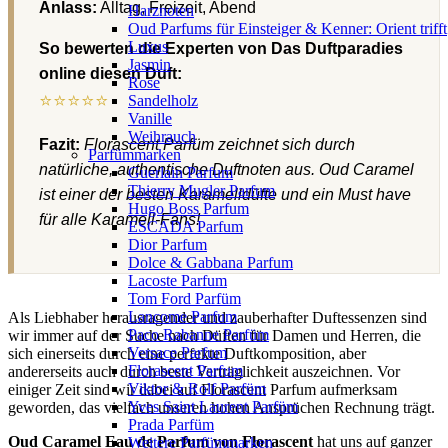
Anlass:
Alltag, Freizeit, Abend
Harznoten
Oud Parfums für Einsteiger & Kenner: Orient trifft
Luxus
So bewerten die Experten von Das Duftparadies
Jasmin
online diesen Duft:
Rose
⭐⭐⭐⭐⭐
Sandelholz
Vanille
Weihrauch
Fazit:
Florascent Parfüm zeichnet sich durch
Parfümmarken
natürliche, authentische Duftnoten aus. Oud Caramel
Guerlain Parfum
Thierry Mugler Parfum
ist einer der besten Karamelldüfte und ein Must have
Hugo Boss Parfum
für alle Karamell-Fans!
ESCADA Parfum
Dior Parfum
Dolce & Gabbana Parfum
Lacoste Parfum
Tom Ford Parfüm
Lancome Parfum
Als Liebhaber herausragender und zauberhafter Duftessenzen sind
Paco Rabanne Parfüm
wir immer auf der Suche nach Düften für Damen und Herren, die
Versace Parfum
sich einerseits durch eine perfekte Duftkomposition, aber
Florascent Parfum
andererseits auch durch beste Verträglichkeit auszeichnen. Vor
Viktor & Rolf Parfüm
einiger Zeit sind wir dabei auf Florascent Parfum aufmerksam
Yves Saint Laurent Parfüm
geworden, das vielfach unseren hohen Ansprüchen Rechnung trägt.
Prada Parfüm
Oud Caramel Eau de Parfum von Florascent
hat uns auf ganzer
Weitere Parfümmarken