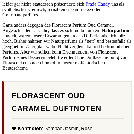
leider gar nicht, stattdessen präsentierte sich
Prada Candy
uns als
synthetisches Gemisch, fernab eines eindrucksvollen
Gourmandparfums.
Ganz anders dagegen das Florascent Parfüm Oud Caramel.
Angesichts der Tatsache, dass es sich hierbei um ein
Naturparfüm
handelt, waren unsere Erwartungen an das Dufterlebnis nicht allzu
hoch. Bisher nahmen wir Naturparfums als “nett” und bestenfalls als
geeignet für Allergiker wahr. Nicht vergleichbar mit herkömmlichen
Parfums. Aber wir sollten beim Erschnuppern von Florascent
Parfüm eines Besseren belehrt werden! Die Duftbeschreibung von
Florascent entsprach immerhin unserem olfaktorischen
Beuteschema:
FLORASCENT OUD
CARAMEL DUFTNOTEN
👑
Kopfnoten:
Sambac Jasmin, Rose