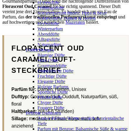
Gourmandparfums. Daher wird die nachfolgende Duftrezension von
Herrendüfte
Florascent Oud Caramel
für Sie richtig spannend. Dieser Duft
Frühlingsdüfte
vereint jene drei Eigenschaften. Es handelt sich um ein Eau de
Sommerparfum finden: Tipps & beste
Parfum, das
der traditionellen Parfumeurskunst entspringt
und
Sommerdüfte Damen & Herren
auf hochwertigen und natürlichen
Mazeraten
basiert.
Herbstdüfte
Winterparfum
Abenddüfte
Alltagsdüfte
Naturparfüm
FLORASCENT OUD
Duftrichtungen
Blumige Düfte
CARAMEL DUFT-
Süße Düfte
Gourmanddüfte
STECKBRIEF
Orientalische Düfte
Fruchtige Düfte
Elegante Düfte
Holzige Parfums
Parfüm für:
Damen, Herren, Unisex
Sportliche Düfte
Dufttyp:
Gourmandduft, Oudduft, Naturparfüm, süß,
Frische Düfte
Chypre Düfte
floral
Fougere Düfte
Haltbarkeit:
gut (4-6 Stunden)
Beliebte Duftnoten
Amber Parfum: Warm, sinnlich & orientalische
Sillage:
moderat, im Finale körpernah, sehr
Tiefe
anziehend
Parfum mit Benzoe: Balsamische Süße & warme