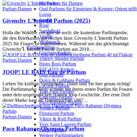
Harznoten
Oud Parfums für Einsteiger & Kenner: Orient trifft
Parfum Damen
Luxus
Jasmin
Givenchy L’Interdit Parfum (2025)
Rose
Sandelholz
Holla die Waldfee - es gibt sie noch: die kostenlose Parfümprobe,
Vanille
die den Briefkasten gut riechen lässt: Givenchy L'Interdit Parfum
Weihrauch
2025 für Frauen ist angekommen. Während uns das gleichnamige
Parfümmarken
Givenchy L'Interdit Eau de Parfum aus 2018…
Guerlain Parfum
Thierry Mugler Parfum
Parfum Damen
Hugo Boss Parfum
ESCADA Parfum
JOOP! LE BAIN Eau de Parfum
Dior Parfum
Dolce & Gabbana Parfum
Lieben Sie kräftige Vanilledüfte? Dann sind Sie hier genau richtig!
Lacoste Parfum
Die Parfümmarke Joop! schrieb mit ihrem ersten Parfüm für Frauen
Tom Ford Parfüm
unter dem ursprünglichen Namen Joop Geschichte. Der erste Duft
Lancome Parfum
dieser Marke kam als Damenparfüm 1987…
Paco Rabanne Parfüm
Versace Parfum
Florascent Parfum
Parfum Damen
Viktor & Rolf Parfüm
Yves Saint Laurent Parfüm
Paco Rabanne Olympéa Parfum
Prada Parfüm
Weitere Parfümmarken