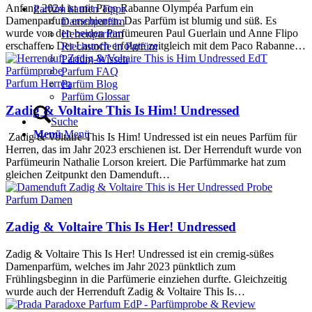
Anfang 2024 ist mit Paco Rabanne Olympéa Parfum ein
Parfüm kaufen Tipps
Damenparfum erschienen. Das Parfüm ist blumig und süß. Es
Damenparfüm
wurde von den beiden Parfümeuren Paul Guerlain und Anne Flipo
Herrenparfüm
erschaffen. Der Launch erfolgte zeitgleich mit dem Paco Rabanne…
Riechstoffe in Parfüm
Parfüm-Wissen
Parfum FAQ
Parfum Herren
Parfüm Blog
Parfüm Glossar
Zadig & Voltaire This Is Him! Undressed
Suche
Menü
Menü
Zadig & Voltaire This Is Him! Undressed ist ein neues Parfüm für
Herren, das im Jahr 2023 erschienen ist. Der Herrenduft wurde von
Parfümeurin Nathalie Lorson kreiert. Die Parfümmarke hat zum
gleichen Zeitpunkt den Damenduft…
Parfum Damen
Zadig & Voltaire This Is Her! Undressed
Zadig & Voltaire This Is Her! Undressed ist ein cremig-süßes
Damenparfüm, welches im Jahr 2023 pünktlich zum
Frühlingsbeginn in die Parfümerie einziehen durfte. Gleichzeitig
wurde auch der Herrenduft Zadig & Voltaire This Is…