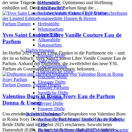
der seine Trägerin in Harmonie, Optimismus und Hoffnung
Herrendüfte
einhüllen soll. Denn das Eau de Parfum fängt die…
Frühlingsdüfte
Sommerparfum finden: Tipps & beste
Sommerdüfte Damen & Herren
Parfum Damen
Herbstdüfte
Winterparfum
Abenddüfte
Yves Saint Laurent Libre Vanille Couture Eau de
Alltagsdüfte
Parfum
Naturparfüm
Duftrichtungen
Im Herbst 2025 zog ein Libre-Flanker in die Parfümerie ein – und
Blumige Düfte
der ist so hübsch: Yves Saint Laurent Libre Vanille Couture Eau de
Süße Düfte
Parfum. Anhand der Duftnoten, die zweifelsfrei das neue YSL
Gourmanddüfte
Parfum als Gourmandduft auszeichnen, bekommt…
Orientalische Düfte
Fruchtige Düfte
Elegante Düfte
Parfum Damen
,
Parfum Herren
Holzige Parfums
Sportliche Düfte
Valentino Born in Roma Ivory Eau de Parfum
Frische Düfte
Donna & Uomo
Chypre Düfte
Fougere Düfte
Beliebte Duftnoten
Uns erreichten zwei kostenlose Parfümproben von Valentino Born
Amber Parfum: Warm, sinnlich & orientalische
in Roma Ivory Donna Eau de Parfum und Uomo Eau de Toilette.
Tiefe
Beide Düfte sind im Herbst 2025 erschienen. Sowohl beim
Parfum mit Benzoe: Balsamische Süße & warme
Damenduft (EdP), als auch beim Herrenduft (EdT) handelt es…