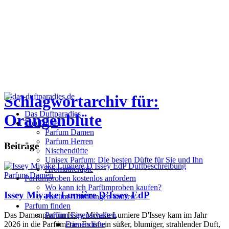
Schlagwortarchiv für:
Das Duftparadies
Orangenblüte
Top Düfte
Parfum Damen
Parfum Herren
Beiträge
Nischendüfte
Unisex Parfum: Die besten Düfte für Sie und Ihn
Aromatherapie
Parfum Damen
Parfümproben kostenlos anfordern
Wo kann ich Parfümproben kaufen?
Issey Miyake Lumière D’Issey EdP
Parfüm Abfüllungen kaufen
Parfum finden
Das Damenparfüm Issey Miyake Lumiere D'Issey kam im Jahr
Parfüm Eigenschaften
2026 in die Parfümerie. Es ist ein süßer, blumiger, strahlender Duft,
Damendüfte