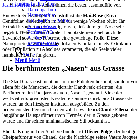
Parfüm kaufen Tipps
Jasmin Parfum
und stellen Ihnen die besten Jasmindüfte vor.
Damenparfüm
Herrenparfüm
Ein weiterer essenzieller Rohstoff ist die
Mai-Rose
(Rosa
Riechstoffe in Parfüm
Centifolia), die lediglich im Mai für wenige Wochen blüht. Ihr
Parfüm-Wissen
Extrakt ist aufgrund der honigartigen, tief-blumigen Note sehr
Parfum FAQ
begehrt. Neben diesen floralen Hauptakteuren spielt auch der
Parfüm Blog
Lavendel sowie die Tuberose eine gewichtige Rolle. Diese
Parfüm Glossar
Naturprodukte werden in den lokalen Fabriken mittels Extraktion
oder Destillation zu Absolues verarbeitet, die als Seele vieler
Suche
namhafter Düfte fungieren.
Menü
Menü
Die berühmtesten „Nasen“ aus Grasse
Die Stadt Grasse ist nicht nur für ihre Fabriken bekannt, sondern vor
allem für die Menschen, die dort ihr Handwerk erlernten: die
Parfümeure, im Fachjargon auch „Nasen“ genannt. Viele der
weltweit erfolgreichsten Kreateure stammen direkt aus Grasse oder
wurden an den hiesigen Instituten ausgebildet. Zu den
bedeutendsten Persönlichkeiten zählt etwa
Jean-Claude Ellena
, der
langjährige Hausparfümeur von Hermès, der in Grasse geboren
wurde und für seinen minimalistischen Stil bekannt ist.
Ebenfalls eng mit der Stadt verbunden ist
Olivier Polge
, der heutige
Chefparfümeur von Chanel, der die Nachfolge seines Vaters Jacques