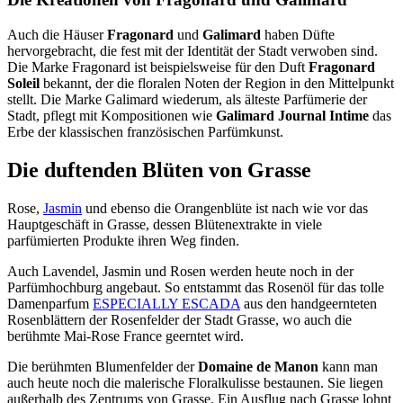
Auch die Häuser
Fragonard
und
Galimard
haben Düfte
hervorgebracht, die fest mit der Identität der Stadt verwoben sind.
Die Marke Fragonard ist beispielsweise für den Duft
Fragonard
Soleil
bekannt, der die floralen Noten der Region in den Mittelpunkt
stellt. Die Marke Galimard wiederum, als älteste Parfümerie der
Stadt, pflegt mit Kompositionen wie
Galimard Journal Intime
das
Erbe der klassischen französischen Parfümkunst.
Die duftenden Blüten von Grasse
Rose,
Jasmin
und ebenso die Orangenblüte ist nach wie vor das
Hauptgeschäft in Grasse, dessen Blütenextrakte in viele
parfümierten Produkte ihren Weg finden.
Auch Lavendel, Jasmin und Rosen werden heute noch in der
Parfümhochburg angebaut. So entstammt das Rosenöl für das tolle
Damenparfum
ESPECIALLY ESCADA
aus den handgeernteten
Rosenblättern der Rosenfelder der Stadt Grasse, wo auch die
berühmte Mai-Rose France geerntet wird.
Die berühmten Blumenfelder der
Domaine de Manon
kann man
auch heute noch die malerische Floralkulisse bestaunen. Sie liegen
außerhalb des Zentrums von Grasse. Ein Ausflug nach Grasse lohnt