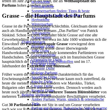
lebten im Jahr 2008 in der Stadt, die als
Welthauptstadt des
Herrendüfte
Parfums
hohes Ansehen genießt.
Frühlingsdüfte
Sommerparfum finden: Tipps & beste
Grasse – die Hauptstadt des Parfums
Sommerdüfte Damen & Herren
Herbstdüfte
Winterparfum
Grasse ist die Parfümhauptstadt schlechthin. Gleichsam diente sie
Abenddüfte
auch als Handlungsort des Romans „Das Parfüm“ von Patrick
Alltagsdüfte
Süskind. Schon seit dem Mittelalter blickt Grasse auf eine alte
Naturparfüm
Gewerbetradition zurück. Bis etwa ins Jahr 1600 widmeten sich die
Duftrichtungen
Einwohner der
Parfümmetropole Grasse
vorwiegend dem
Blumige Düfte
Gerberhandwerk. Abgelöst wurde dieser überwiegende
Süße Düfte
Handwerkskunst von dem in Mode kommenden Parfümieren von
Gourmanddüfte
Handschuhen. Sodann widmete man sich im französischen Grasse
Orientalische Düfte
hauptsächlich der
Destillation von Duftstoffen
und im 17.
Fruchtige Düfte
Jahrhundert der
Extraktion von Blütensaft
.
Elegante Düfte
Holzige Parfums
Früher waren die Blumenplantagen charakteristisch für das
Sportliche Düfte
Erscheinungsbild Grasses. Dies ist heute kaum noch zutreffend, da
Frische Düfte
heute die meisten Blüten aus Ländern wie Marokko, Türkei,
Chypre Düfte
Bulgarien oder Indien importiert werden. Dennoch werden auch
Fougere Düfte
heute noch jährlich
in Grasse mehrere Tonnen Blütenblätter
von
Beliebte Duftnoten
mehreren Tausend in der Parfümindustrie Beschäftigten verarbeitet.
Amber Parfum: Warm, sinnlich & orientalische
Tiefe
Gut
30 Parfümfabriken
mit Sitz in und um Grasse verarbeiten
Parfum mit Benzoe: Balsamische Süße & warme
nach wie vor Rohstoffe in hochwertige Duftessenzen für Parfüm,