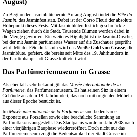
August)
Zu Beginn der Jasminblütenernte Anfang August findet die
Fête du
Jasmin
, das Jasminfest statt. Dabei ist der Corso Fleuri der absolute
Höhepunkt dieses Fests. Mit Jasminblüten festlich geschmückte
Wagen ziehen durch die Stadt. Tausende Blumen werden dabei in
die Menge geworfen. Ein weiteres Highlight ist die Jasmin-Dusche,
bei der mit Jasmin parfümiertes Wasser auf die Zuschauer gesprüht
wird. Mit der Fête du Jasmin wird das
Weiße Gold von Grasse
, die
Jasminblüte, gefeiert, die bereits seit Mitte des 19. Jahrhunderts in
der Parfümhauptstadt Grasse kultiviert wird.
Das Parfümeriemuseum in Grasse
Als ebenfalls sehr bekannt gilt das
Musée internationale de la
Parfumerie
, das Parfümeriemuseum. Es hat seinen Sitz in einem
Gebäude aus dem 18. Jahrhundert, das noch mit originalen Möbeln
aus dieser Epoche bestückt ist.
Im
Musée internationale de la Parfumerie
sind bedeutsame
Exponate aus Porzellan sowie eine beachtliche Sammlung an
Parfümflakons ausgestellt. Das Stadtpalais wurde im Jahr 2008 nach
einer vierjährigen Bauphase wiedereröffnet. Doch nicht nur das
Parfümeriemuseum zeigt die Bedeutsamkeit der Stadt Grasse im