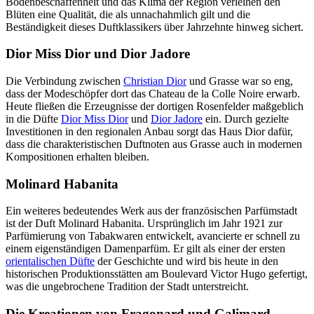
Bodenbeschaffenheit und das Klima der Region verleihen den
Blüten eine Qualität, die als unnachahmlich gilt und die
Beständigkeit dieses Duftklassikers über Jahrzehnte hinweg sichert.
Dior Miss Dior und Dior Jadore
Die Verbindung zwischen
Christian Dior
und Grasse war so eng,
dass der Modeschöpfer dort das Chateau de la Colle Noire erwarb.
Heute fließen die Erzeugnisse der dortigen Rosenfelder maßgeblich
in die Düfte
Dior Miss Dior
und
Dior Jadore
ein. Durch gezielte
Investitionen in den regionalen Anbau sorgt das Haus Dior dafür,
dass die charakteristischen Duftnoten aus Grasse auch in modernen
Kompositionen erhalten bleiben.
Molinard Habanita
Ein weiteres bedeutendes Werk aus der französischen Parfümstadt
ist der Duft Molinard Habanita. Ursprünglich im Jahr 1921 zur
Parfümierung von Tabakwaren entwickelt, avancierte er schnell zu
einem eigenständigen Damenparfüm. Er gilt als einer der ersten
orientalischen Düfte
der Geschichte und wird bis heute in den
historischen Produktionsstätten am Boulevard Victor Hugo gefertigt,
was die ungebrochene Tradition der Stadt unterstreicht.
Die Kreationen von Fragonard und Galimard