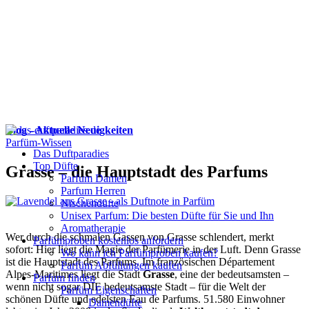
Blog - Aktuelle Neuigkeiten
Parfüm-Wissen
Das Duftparadies
Top Düfte
Grasse – die Hauptstadt des Parfums
Parfum Damen
Parfum Herren
Nischendüfte
Unisex Parfum: Die besten Düfte für Sie und Ihn
Aromatherapie
Wer durch die schmalen Gassen von Grasse schlendert, merkt
Parfümproben kostenlos anfordern
sofort: Hier liegt die Magie der Parfümerie in der Luft. Denn Grasse
Wo kann ich Parfümproben kaufen?
ist die Hauptstadt des Parfums. Im französischen Département
Parfüm Abfüllungen kaufen
Alpes-Maritimes liegt die Stadt
Grasse
, eine der bedeutsamsten –
Parfum finden
wenn nicht sogar DIE bedeutsamste Stadt – für die Welt der
Parfüm Eigenschaften
schönen Düfte und edelsten Eau de Parfums. 51.580 Einwohner
Damendüfte