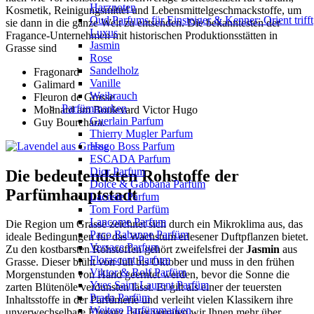
Harznoten
Kosmetik, Reinigungsmittel und Lebensmittelgeschmackstoffe, um
Oud Parfums für Einsteiger & Kenner: Orient trifft
sie dann in die ganze Welt zu entsenden. Die bekanntesten der
Luxus
Fragance-Unternehmen mit historischen Produktionsstätten in
Jasmin
Grasse sind
Rose
Sandelholz
Fragonard
Vanille
Galimard
Weihrauch
Fleuron de Grasse
Parfümmarken
Molinard am Boulevard Victor Hugo
Guerlain Parfum
Guy Bourchara.
Thierry Mugler Parfum
Hugo Boss Parfum
ESCADA Parfum
Dior Parfum
Die bedeutendsten Rohstoffe der
Dolce & Gabbana Parfum
Parfümhauptstadt
Lacoste Parfum
Tom Ford Parfüm
Lancome Parfum
Die Region um Grasse zeichnet sich durch ein Mikroklima aus, das
Paco Rabanne Parfüm
ideale Bedingungen für das Wachstum erlesener Duftpflanzen bietet.
Versace Parfum
Zu den kostbarsten Rohstoffen gehört zweifelsfrei der
Jasmin
aus
Florascent Parfum
Grasse. Dieser blüht von Juli bis Oktober und muss in den frühen
Viktor & Rolf Parfüm
Morgenstunden von Hand geerntet werden, bevor die Sonne die
Yves Saint Laurent Parfüm
zarten Blütenöle verdunsten lässt. Er gilt als einer der teuersten
Prada Parfüm
Inhaltsstoffe in der Parfümerie und verleiht vielen Klassikern ihre
Weitere Parfümmarken
unverwechselbare Eleganz. Hier verraten wir Ihnen mehr über