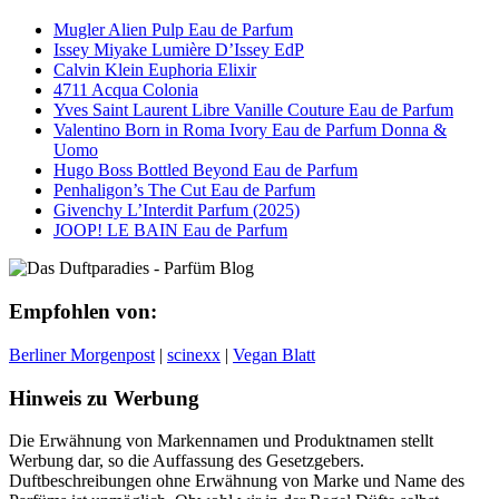
Mugler Alien Pulp Eau de Parfum
Issey Miyake Lumière D’Issey EdP
Calvin Klein Euphoria Elixir
4711 Acqua Colonia
Yves Saint Laurent Libre Vanille Couture Eau de Parfum
Valentino Born in Roma Ivory Eau de Parfum Donna &
Uomo
Hugo Boss Bottled Beyond Eau de Parfum
Penhaligon’s The Cut Eau de Parfum
Givenchy L’Interdit Parfum (2025)
JOOP! LE BAIN Eau de Parfum
Empfohlen von:
Berliner Morgenpost
|
scinexx
|
Vegan Blatt
Hinweis zu Werbung
Die Erwähnung von Markennamen und Produktnamen stellt
Werbung dar, so die Auffassung des Gesetzgebers.
Duftbeschreibungen ohne Erwähnung von Marke und Name des