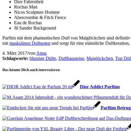
Dior Fahrenheit
Rochas Man
Nicos Sculpture Homme
Abercrombie & Fitch Fierce
Eau de Rochas
Jil Sander Background
Parfüm mit dem phantastischen Duft von Maiglöckchen sind definitiv 
mit
maskulinen Duftnoten
und sorgt für eine männliche Duftkreation, 
4. März 2017
/
von
Anna
Schlagworte:
blumige Düfte
,
Duftbausteine
,
Maiglöckchen
,
Top Düf
Das könnte Dich auch interessieren
Dior Addict Parfüm
Parfüm Betrug