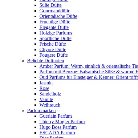
Süße Düfte
Gourmanddüfte
Orientalische Düfte
Fruchtige Düfte
Elegante Düfte
Holzige Parfums
Sportliche Düfte
Frische Düfte
Chypre Düfte
Fougere Düfte
Beliebte Duftnoten
Amber Parfum: Warm, sinnlich & orientalische Tie
Parfum mit Benzoe: Balsamische Süße & warme 
Oud Parfums für Einsteiger & Kenner: Orient triff
Jasmin
Rose
Sandelholz
Vanille
Weihrauch
Parfümmarken
Guerlain Parfum
Thierry Mugler Parfum
Hugo Boss Parfum
ESCADA Parfum