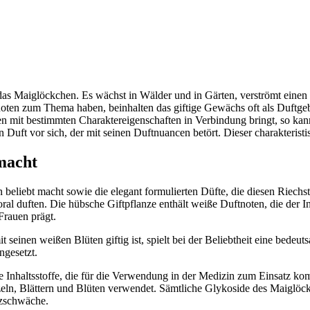
 das Maiglöckchen. Es wächst in Wälder und in Gärten, verströmt einen
tnoten zum Thema haben, beinhalten das giftige Gewächs oft als Duftge
n mit bestimmten Charaktereigenschaften in Verbindung bringt, so kan
n Duft vor sich, der mit seinen Duftnuancen betört. Dieser charakteri
macht
 beliebt macht sowie die elegant formulierten Düfte, die diesen Riechstof
oral duften. Die hübsche Giftpflanze enthält weiße Duftnoten, die der I
Frauen prägt.
 seinen weißen Blüten giftig ist, spielt bei der Beliebtheit eine bedeu
ngesetzt.
e Inhaltsstoffe, die für die Verwendung in der Medizin zum Einsatz k
zeln, Blättern und Blüten verwendet. Sämtliche Glykoside des Maiglöck
rzschwäche.