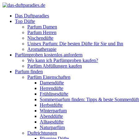
Das Duftparadies
Top Düfte
Parfum Damen
Parfum Herren
Nischendüfte
Unisex Parfum: Die besten Düfte für Sie und Ihn
Aromatherapie
Parfümproben kostenlos anfordern
Wo kann ich Parfümproben kaufen?
Parfüm Abfüllungen kaufen
Parfum finden
Parfüm Eigenschaften
Damendüfte
Herrendüfte
Frühlingsdüfte
Sommerparfum finden: Tipps & beste Sommerdüf
Herbstdüfte
Winterparfum
Abenddüfte
Alltagsdüfte
Naturparfüm
Duftrichtungen
Blumige Düfte