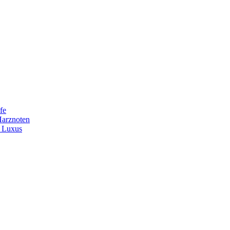
fe
Harznoten
t Luxus