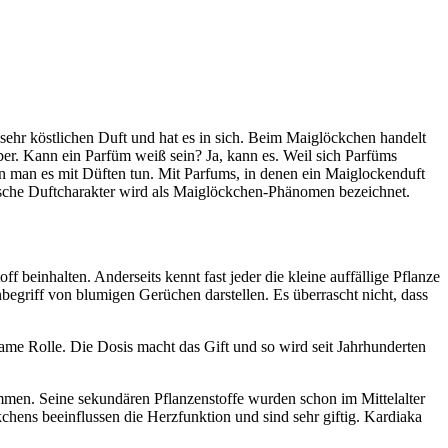
 sehr köstlichen Duft und hat es in sich. Beim Maiglöckchen handelt
ber. Kann ein Parfüm weiß sein? Ja, kann es. Weil sich Parfüms
n man es mit Düften tun. Mit Parfums, in denen ein Maiglockenduft
stische Duftcharakter wird als Maiglöckchen-Phänomen bezeichnet.
f beinhalten. Anderseits kennt fast jeder die kleine auffällige Pflanze
nbegriff von blumigen Gerüchen darstellen. Es überrascht nicht, dass
tsame Rolle. Die Dosis macht das Gift und so wird seit Jahrhunderten
ommen. Seine sekundären Pflanzenstoffe wurden schon im Mittelalter
chens beeinflussen die Herzfunktion und sind sehr giftig. Kardiaka