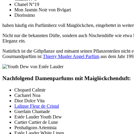
Chanel N°19
Mon Jasmin Noir von Bvlgari
Diorissimo
haben häufig ein Parfümherz voll Maiglöckchen, eingebettet in weiter
Nicht nur die bekannten Düfte, sondern auch Nischendüfte wie etwa 
Eleganz ein.
Natürlich ist die Giftpflanze und mitsamt seinen Pflanzenteilen nich
Gourmandparfüm ist
Thierry Mugler Angel Parfüm
aus dem Jahr 1992
Nachfolgend Damenparfums mit Maiglöckchenduft:
Chopard Cašmir
Cacharel Noa
Dior Dolce Vita
Lalique Fleur de Cristal
Guerlain Chamade
Estée Lauder Youth Dew
Cartier Cartier de Lune
Penhaligons Artemisia
Estée Lauder White Linen