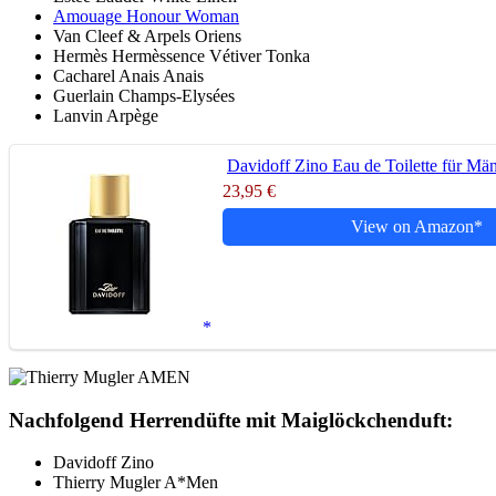
Amouage Honour Woman
Van Cleef & Arpels Oriens
Hermès Hermèssence Vétiver Tonka
Cacharel Anais Anais
Guerlain Champs-Elysées
Lanvin Arpège
Davidoff Zino Eau de Toilette für Mä
23,95 €
View on Amazon
Nachfolgend Herrendüfte mit Maiglöckchenduft:
Davidoff Zino
Thierry Mugler A*Men