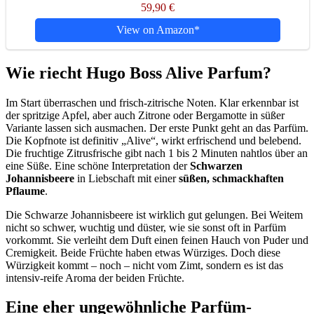
59,90 €
View on Amazon
Wie riecht Hugo Boss Alive Parfum?
Im Start überraschen und frisch-zitrische Noten. Klar erkennbar ist
der spritzige Apfel, aber auch Zitrone oder Bergamotte in süßer
Variante lassen sich ausmachen. Der erste Punkt geht an das Parfüm.
Die Kopfnote ist definitiv „Alive“, wirkt erfrischend und belebend.
Die fruchtige Zitrusfrische gibt nach 1 bis 2 Minuten nahtlos über an
eine Süße. Eine schöne Interpretation der
Schwarzen
Johannisbeere
in Liebschaft mit einer
süßen, schmackhaften
Pflaume
.
Die Schwarze Johannisbeere ist wirklich gut gelungen. Bei Weitem
nicht so schwer, wuchtig und düster, wie sie sonst oft in Parfüm
vorkommt. Sie verleiht dem Duft einen feinen Hauch von Puder und
Cremigkeit. Beide Früchte haben etwas Würziges. Doch diese
Würzigkeit kommt – noch – nicht vom Zimt, sondern es ist das
intensiv-reife Aroma der beiden Früchte.
Eine eher ungewöhnliche Parfüm-