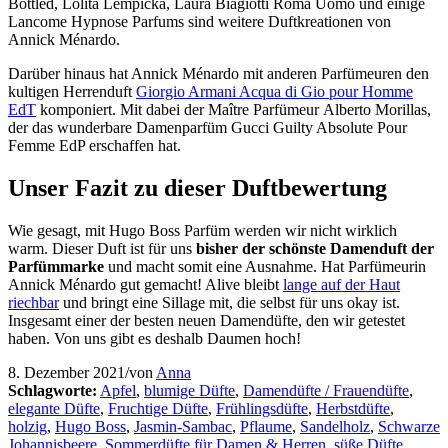
Bottled, Lolita Lempicka, Laura Biagiotti Roma Uomo und einige
Lancome Hypnose Parfums sind weitere Duftkreationen von
Annick Ménardo.
Darüber hinaus hat Annick Ménardo mit anderen Parfümeuren den
kultigen Herrenduft
Giorgio Armani Acqua di Gio pour Homme
EdT
komponiert. Mit dabei der Maître Parfümeur Alberto Morillas,
der das wunderbare Damenparfüm Gucci Guilty Absolute Pour
Femme EdP erschaffen hat.
Unser Fazit zu dieser Duftbewertung
Wie gesagt, mit Hugo Boss Parfüm werden wir nicht wirklich
warm. Dieser Duft ist für uns
bisher der schönste Damenduft der
Parfümmarke
und macht somit eine Ausnahme. Hat Parfümeurin
Annick Ménardo gut gemacht! Alive bleibt
lange auf der Haut
riechbar
und bringt eine Sillage mit, die selbst für uns okay ist.
Insgesamt einer der besten neuen Damendüfte, den wir getestet
haben. Von uns gibt es deshalb Daumen hoch!
8. Dezember 2021
/
von
Anna
Schlagworte:
Apfel
,
blumige Düfte
,
Damendüfte / Frauendüfte
,
elegante Düfte
,
Fruchtige Düfte
,
Frühlingsdüfte
,
Herbstdüfte
,
holzig
,
Hugo Boss
,
Jasmin-Sambac
,
Pflaume
,
Sandelholz
,
Schwarze
Johannisbeere
,
Sommerdüfte für Damen & Herren
,
süße Düfte
,