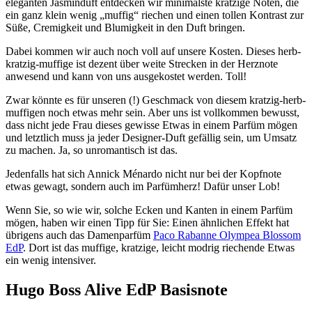
eleganten Jasminduft entdecken wir minimalste kratzige Noten, die
ein ganz klein wenig „muffig“ riechen und einen tollen Kontrast zur
Süße, Cremigkeit und Blumigkeit in den Duft bringen.
Dabei kommen wir auch noch voll auf unsere Kosten. Dieses herb-
kratzig-muffige ist dezent über weite Strecken in der Herznote
anwesend und kann von uns ausgekostet werden. Toll!
Zwar könnte es für unseren (!) Geschmack von diesem kratzig-herb-
muffigen noch etwas mehr sein. Aber uns ist vollkommen bewusst,
dass nicht jede Frau dieses gewisse Etwas in einem Parfüm mögen
und letztlich muss ja jeder Designer-Duft gefällig sein, um Umsatz
zu machen. Ja, so unromantisch ist das.
Jedenfalls hat sich Annick Ménardo nicht nur bei der Kopfnote
etwas gewagt, sondern auch im Parfümherz! Dafür unser Lob!
Wenn Sie, so wie wir, solche Ecken und Kanten in einem Parfüm
mögen, haben wir einen Tipp für Sie: Einen ähnlichen Effekt hat
übrigens auch das Damenparfüm
Paco Rabanne Olympea Blossom
EdP
. Dort ist das muffige, kratzige, leicht modrig riechende Etwas
ein wenig intensiver.
Hugo Boss Alive EdP Basisnote