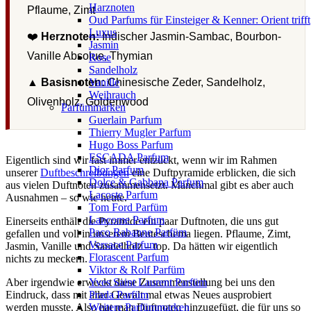
Harznoten
Pflaume, Zimt
Oud Parfums für Einsteiger & Kenner: Orient trifft
Luxus
❤️
Herznoten:
Indischer Jasmin-Sambac, Bourbon-
Jasmin
Vanille Absolue, Thymian
Rose
Sandelholz
▲
Basisnoten:
Chinesische Zeder, Sandelholz,
Vanille
Weihrauch
Olivenholz, Goldenwood
Parfümmarken
Guerlain Parfum
Thierry Mugler Parfum
Hugo Boss Parfum
ESCADA Parfum
Eigentlich sind wir fast immer entzückt, wenn wir im Rahmen
Dior Parfum
unserer
Duftbeschreibungen
eine Duftpyramide erblicken, die sich
Dolce & Gabbana Parfum
aus vielen Duftnoten zusammensetzt. Manchmal gibt es aber auch
Lacoste Parfum
Ausnahmen – so wie heute.
Tom Ford Parfüm
Lancome Parfum
Einerseits enthält die Pyramide ein paar Duftnoten, die uns gut
Paco Rabanne Parfüm
gefallen und voll in unserem Beuteschema liegen. Pflaume, Zimt,
Versace Parfum
Jasmin, Vanille und Sandelholz – top. Da hätten wir eigentlich
Florascent Parfum
nichts zu meckern.
Viktor & Rolf Parfüm
Aber irgendwie erweckt diese Zusammenstellung bei uns den
Yves Saint Laurent Parfüm
Eindruck, dass mit aller Gewalt mal etwas Neues ausprobiert
Prada Parfüm
werden musste. Also hat man Duftnoten hinzugefügt, die für uns so
Weitere Parfümmarken