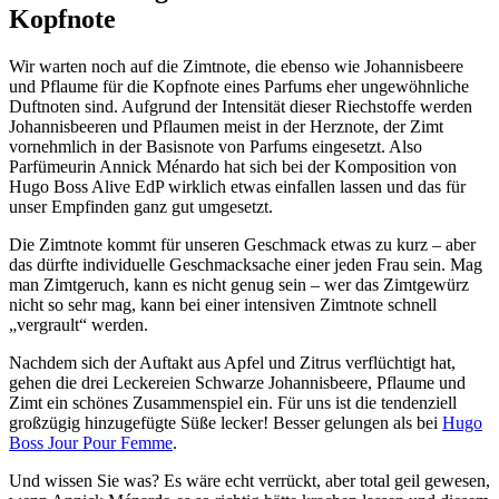
Kopfnote
Wir warten noch auf die Zimtnote, die ebenso wie Johannisbeere
und Pflaume für die Kopfnote eines Parfums eher ungewöhnliche
Duftnoten sind. Aufgrund der Intensität dieser Riechstoffe werden
Johannisbeeren und Pflaumen meist in der Herznote, der Zimt
vornehmlich in der Basisnote von Parfums eingesetzt. Also
Parfümeurin Annick Ménardo hat sich bei der Komposition von
Hugo Boss Alive EdP wirklich etwas einfallen lassen und das für
unser Empfinden ganz gut umgesetzt.
Die Zimtnote kommt für unseren Geschmack etwas zu kurz – aber
das dürfte individuelle Geschmacksache einer jeden Frau sein. Mag
man Zimtgeruch, kann es nicht genug sein – wer das Zimtgewürz
nicht so sehr mag, kann bei einer intensiven Zimtnote schnell
„vergrault“ werden.
Nachdem sich der Auftakt aus Apfel und Zitrus verflüchtigt hat,
gehen die drei Leckereien Schwarze Johannisbeere, Pflaume und
Zimt ein schönes Zusammenspiel ein. Für uns ist die tendenziell
großzügig hinzugefügte Süße lecker! Besser gelungen als bei
Hugo
Boss Jour Pour Femme
.
Und wissen Sie was? Es wäre echt verrückt, aber total geil gewesen,