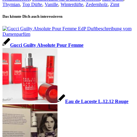
Thymian
,
Top Düfte
,
Vanille
,
Winterdüfte
,
Zedernholz
,
Zimt
Das könnte Dich auch interessieren
Gucci Guilty Absolute Pour Femme
Eau de Lacoste L.12.12 Rouge