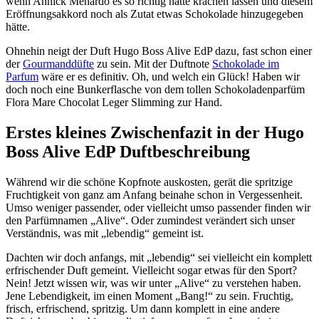
wenn Annick Ménardo es so richtig hätte krachen lassen und diesem
Eröffnungsakkord noch als Zutat etwas Schokolade hinzugegeben
hätte.
Ohnehin neigt der Duft Hugo Boss Alive EdP dazu, fast schon einer
der
Gourmanddüfte
zu sein. Mit der Duftnote
Schokolade im
Parfum
wäre er es definitiv. Oh, und welch ein Glück! Haben wir
doch noch eine Bunkerflasche von dem tollen Schokoladenparfüm
Flora Mare Chocolat Leger Slimming zur Hand.
Erstes kleines Zwischenfazit in der Hugo
Boss Alive EdP Duftbeschreibung
Während wir die schöne Kopfnote auskosten, gerät die spritzige
Fruchtigkeit von ganz am Anfang beinahe schon in Vergessenheit.
Umso weniger passender, oder vielleicht umso passender finden wir
den Parfümnamen „Alive“. Oder zumindest verändert sich unser
Verständnis, was mit „lebendig“ gemeint ist.
Dachten wir doch anfangs, mit „lebendig“ sei vielleicht ein komplett
erfrischender Duft gemeint. Vielleicht sogar etwas für den Sport?
Nein! Jetzt wissen wir, was wir unter „Alive“ zu verstehen haben.
Jene Lebendigkeit, im einen Moment „Bang!“ zu sein. Fruchtig,
frisch, erfrischend, spritzig. Um dann komplett in eine andere