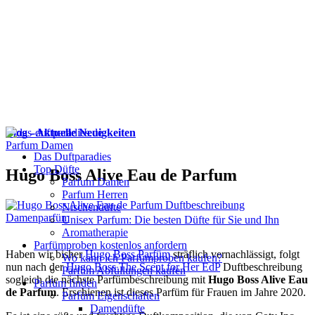
Blog - Aktuelle Neuigkeiten
Parfum Damen
Das Duftparadies
Top Düfte
Hugo Boss Alive Eau de Parfum
Parfum Damen
Parfum Herren
Nischendüfte
Unisex Parfum: Die besten Düfte für Sie und Ihn
Aromatherapie
Parfümproben kostenlos anfordern
Haben wir bisher
Hugo Boss Parfüm
sträflich vernachlässigt, folgt
Wo kann ich Parfümproben kaufen?
nun nach der
Hugo Boss The Scent for Her EdP
Duftbeschreibung
Parfüm Abfüllungen kaufen
sogleich die nächste Parfümbeschreibung mit
Hugo Boss Alive Eau
Parfum finden
de Parfum
. Erschienen ist dieses Parfüm für Frauen im Jahre 2020.
Parfüm Eigenschaften
Damendüfte