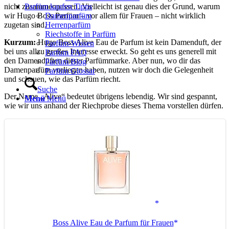
nicht zusammenpassen. Vielleicht ist genau dies der Grund, warum
Parfüm kaufen Tipps
wir Hugo Boss Parfüm – vor allem für Frauen – nicht wirklich
Damenparfüm
zugetan sind.
Herrenparfüm
Riechstoffe in Parfüm
Kurzum:
Hugo Boss Alive Eau de Parfum ist kein Damenduft, der
Parfüm-Wissen
bei uns allzu großes Interesse erweckt. So geht es uns generell mit
Parfum FAQ
den Damendüften dieser Parfümmarke. Aber nun, wo dir das
Parfüm Blog
Damenparfüm vorliegen haben, nutzen wir doch die Gelegenheit
Parfüm Glossar
und schauen, wie das Parfüm riecht.
Suche
Der Name „Alive“ bedeutet übrigens lebendig. Wir sind gespannt,
Menü
Menü
wie wir uns anhand der Riechprobe dieses Thema vorstellen dürfen.
Boss Alive Eau de Parfum für Frauen