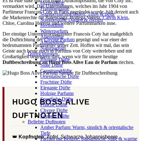
Es ist eine süße und fruchtige Duftkomposition, die von Coty Inc.
Herrendüfte
vermarktet wird. Das Unternehmen, welches im Jahr 1904 von
Frühlingsdüfte
Parfümeur Francois Coty in Paris gegründet wurde, hält derzeit auch
Sommerparfum finden: Tipps & beste
die Markenrechte für Balenciaga, Bottega Veneta,
Calvin Klein
,
Sommerdüfte Damen & Herren
Chloe, Carolina Herrera und weitere Parfümmarken inne.
Herbstdüfte
Winterparfum
Der einstige Unternehmensgründer Francois Coty hat maßgeblich
Abenddüfte
die Duftrichtung der
Chypre Parfum
geprägt und war einer der
Alltagsdüfte
bedeutsamsten Parfümeure seiner Zeit. Hoffen wir mal, das sein
Naturparfüm
Geiste auch heute noch in Parfums von Coty weiterleben und mit
Duftrichtungen
Großartigkeit begeistern darf, wenn wir für unsere heutige
Blumige Düfte
Duftbeschreibung an Hugo Boss Alive Eau de Parfum
riechen.
Süße Düfte
Gourmanddüfte
Orientalische Düfte
Fruchtige Düfte
Elegante Düfte
Holzige Parfums
Sportliche Düfte
HUGO BOSS ALIVE
Frische Düfte
Chypre Düfte
DUFTNOTEN
Fougere Düfte
Beliebte Duftnoten
Amber Parfum: Warm, sinnlich & orientalische
Tiefe
👑
Kopfnoten:
Apfel, Schwarze Johannisbeere,
Parfum mit Benzoe: Balsamische Süße & warme