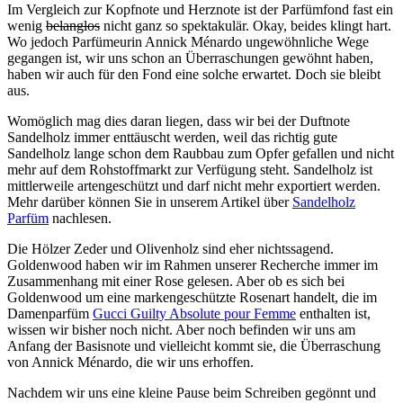
Im Vergleich zur Kopfnote und Herznote ist der Parfümfond fast ein
wenig
belanglos
nicht ganz so spektakulär. Okay, beides klingt hart.
Wo jedoch Parfümeurin Annick Ménardo ungewöhnliche Wege
gegangen ist, wir uns schon an Überraschungen gewöhnt haben,
haben wir auch für den Fond eine solche erwartet. Doch sie bleibt
aus.
Womöglich mag dies daran liegen, dass wir bei der Duftnote
Sandelholz immer enttäuscht werden, weil das richtig gute
Sandelholz lange schon dem Raubbau zum Opfer gefallen und nicht
mehr auf dem Rohstoffmarkt zur Verfügung steht. Sandelholz ist
mittlerweile artengeschützt und darf nicht mehr exportiert werden.
Mehr darüber können Sie in unserem Artikel über
Sandelholz
Parfüm
nachlesen.
Die Hölzer Zeder und Olivenholz sind eher nichtssagend.
Goldenwood haben wir im Rahmen unserer Recherche immer im
Zusammenhang mit einer Rose gelesen. Aber ob es sich bei
Goldenwood um eine markengeschützte Rosenart handelt, die im
Damenparfüm
Gucci Guilty Absolute pour Femme
enthalten ist,
wissen wir bisher noch nicht. Aber noch befinden wir uns am
Anfang der Basisnote und vielleicht kommt sie, die Überraschung
von Annick Ménardo, die wir uns erhoffen.
Nachdem wir uns eine kleine Pause beim Schreiben gegönnt und