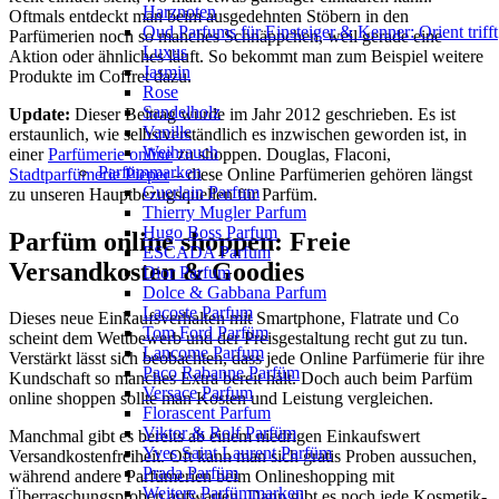
Harznoten
Oftmals entdeckt man beim ausgedehnten Stöbern in den
Oud Parfums für Einsteiger & Kenner: Orient trifft
Parfümerien noch so manches Schnäppchen, weil gerade eine
Luxus
Aktion oder ähnliches läuft. So bekommt man zum Beispiel weitere
Jasmin
Produkte im Coffret dazu.
Rose
Sandelholz
Update:
Dieser Beitrag wurde im Jahr 2012 geschrieben. Es ist
Vanille
erstaunlich, wie selbstverständlich es inzwischen geworden ist, in
Weihrauch
einer
Parfümerie online
zu shoppen. Douglas, Flaconi,
Parfümmarken
Stadtparfümerie Pieper
– diese Online Parfümerien gehören längst
Guerlain Parfum
zu unseren Hauptbezugsquellen für Parfüm.
Thierry Mugler Parfum
Hugo Boss Parfum
Parfüm online shoppen: Freie
ESCADA Parfum
Versandkosten & Goodies
Dior Parfum
Dolce & Gabbana Parfum
Lacoste Parfum
Dieses neue Einkaufsverhalten mit Smartphone, Flatrate und Co
Tom Ford Parfüm
scheint dem Wettbewerb und der Preisgestaltung recht gut zu tun.
Lancome Parfum
Verstärkt lässt sich beobachten, dass jede Online Parfümerie für ihre
Paco Rabanne Parfüm
Kundschaft so manches Extra bereit hält. Doch auch beim Parfüm
Versace Parfum
online shoppen sollte man Kosten und Leistung vergleichen.
Florascent Parfum
Viktor & Rolf Parfüm
Manchmal gibt es bereits ab einem niedrigen Einkaufswert
Yves Saint Laurent Parfüm
Versandkostenfreiheit. Oft kann man sich gratis Proben aussuchen,
Prada Parfüm
während andere Parfümerien beim Onlineshopping mit
Weitere Parfümmarken
Überraschungsproben aufwarten. Dann gibt es noch jede Kosmetik-