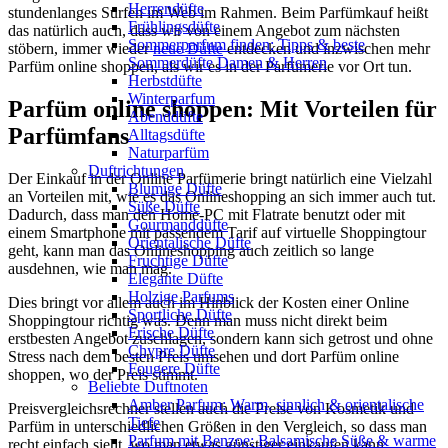
Herrendüfte
stundenlanges Surfen im Web im Rahmen. Beim Parfümkauf heißt
Frühlingsdüfte
das natürlich auch, dass wir von einem Angebot zum nächsten
Sommerparfum finden: Tipps & beste
stöbern, immer wieder
neue Düfte
entdecken und inzwischen mehr
Sommerdüfte Damen & Herren
Parfüm online shoppen, als wir es in der Parfümerie vor Ort tun.
Herbstdüfte
Winterparfum
Parfüm online shoppen: Mit Vorteilen für
Abenddüfte
Parfümfans
Alltagsdüfte
Naturparfüm
Duftrichtungen
Der Einkauf in der Online Parfümerie bringt natürlich eine Vielzahl
Blumige Düfte
an Vorteilen mit, wie es das Onlineshopping an sich immer auch tut.
Süße Düfte
Dadurch, dass man den Home-PC mit Flatrate benutzt oder mit
Gourmanddüfte
einem Smartphone mit passendem Tarif auf virtuelle Shoppingtour
Orientalische Düfte
geht, kann man das Onlineshopping auch zeitlich so lange
Fruchtige Düfte
ausdehnen, wie man mag.
Elegante Düfte
Holzige Parfums
Dies bringt vor allem auch im Hinblick der Kosten einer Online
Sportliche Düfte
Shoppingtour richtig was. Denn man muss nicht direkt beim
Frische Düfte
erstbesten Angebot zuschlagen, sondern kann sich getrost und ohne
Chypre Düfte
Stress nach dem besten Preis umsehen und dort Parfüm online
Fougere Düfte
shoppen, wo der Preis stimmt.
Beliebte Duftnoten
Amber Parfum: Warm, sinnlich & orientalische
Preisvergleichsrechner stellen auch die Preise von Kosmetik und
Tiefe
Parfüm in unterschiedlichen Größen in den Vergleich, so dass man
Parfum mit Benzoe: Balsamische Süße & warme
recht einfach sieht, wo man etwas günstiger einkaufen kann.