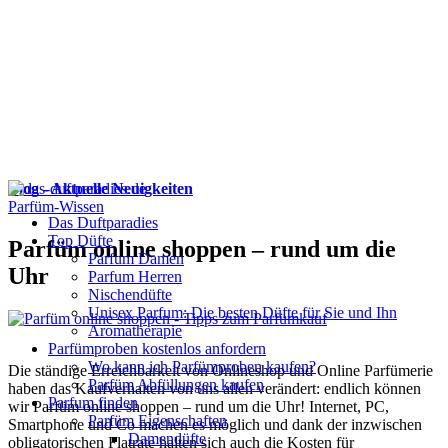
Blog - Aktuelle Neuigkeiten
Parfüm-Wissen
Das Duftparadies
Top Düfte
Parfüm online shoppen – rund um die
Parfum Damen
Uhr
Parfum Herren
Nischendüfte
Unisex Parfum: Die besten Düfte für Sie und Ihn
Aromatherapie
Parfümproben kostenlos anfordern
Wo kann ich Parfümproben kaufen?
Die ständige Erreichbarkeit von Onlineshop und Online Parfümerie
Parfüm Abfüllungen kaufen
haben das Kaufverhalten von uns allen verändert: endlich können
Parfum finden
wir Parfüm online shoppen – rund um die Uhr! Internet, PC,
Parfüm Eigenschaften
Smartphone und Co machen es möglich und dank der inzwischen
Damendüfte
obligatorischen Flatrate halten sich auch die Kosten für