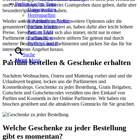
Parfüm kaufen Tipps
und Parfümshops, die keinerlei Gratisproben dazu geben, dafür aber
Damenparfüm
besonders günstige Preise haben.
Herrenparfüm
Riechstoffe in Parfüm
Wieder andere Parfümerien bieten weitere Optionen oder die
Parfüm-Wissen
genannten Optionen kombiniert an, haben dafür aber leicht höhere
Parfum FAQ
Preise. Sie sehen, es lohnt sich also immer, nicht nur in einer
Parfüm Blog
Parfümerie zu schauen, sondern stöbern Sie getrost mal durch
Parfüm Glossar
mehrere Beautyshops und Parfümerien und picken Sie das für Sie
interessanteste Angebot heraus.
Suche
Menü
Menü
Parfüm bestellen & Geschenke erhalten
Nachdem Weihnachten, Ostern und Muttertag vorbei sind und die
Urlaubszeit beginnt, locken uns die Parfümerien und
Kosmetikshops. Geschenke zu jeder Bestellung, Gratis Beigaben,
Gutschein und Gutscheincodes versüßen uns den Einkauf von
Parfüm und Kosmetik in der Online Parfümerie. Wir haben ein
bisschen gestöbert und die attraktivsten Gimmicks für Sie gesichtet.
Welche Geschenke zu jeder Bestellung
gibt es momentan?