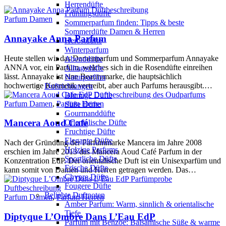
Herrendüfte
Frühlingsdüfte
Parfum Damen
Sommerparfum finden: Tipps & beste
Sommerdüfte Damen & Herren
Annayake Anna Parfum
Herbstdüfte
Winterparfum
Heute stellen wir das Damenparfum und Sommerparfum Annayake
Abenddüfte
ANNA vor, ein Parfüm, welches sich in die Rosendüfte einreihen
Alltagsdüfte
lässt. Annayake ist eine Beautymarke, die hauptsächlich
Naturparfüm
hochwertige Kosmetik vertreibt, aber auch Parfums herausgibt.…
Duftrichtungen
Blumige Düfte
Parfum Damen
,
Parfum Herren
Süße Düfte
Gourmanddüfte
Mancera Aoud Café
Orientalische Düfte
Fruchtige Düfte
Elegante Düfte
Nach der Gründung der Parfümmarke Mancera im Jahre 2008
Holzige Parfums
erschien im Jahre 2013 das Mancera Aoud Café Parfum in der
Sportliche Düfte
Konzentration EdP. Der orientalische Duft ist ein Unisexparfüm und
Frische Düfte
kann somit von Damen und Herren getragen werden. Das…
Chypre Düfte
Fougere Düfte
Beliebte Duftnoten
Parfum Damen
,
Parfum Herren
Amber Parfum: Warm, sinnlich & orientalische
Tiefe
Diptyque L’Ombre Dans L’Eau EdP
Parfum mit Benzoe: Balsamische Süße & warme