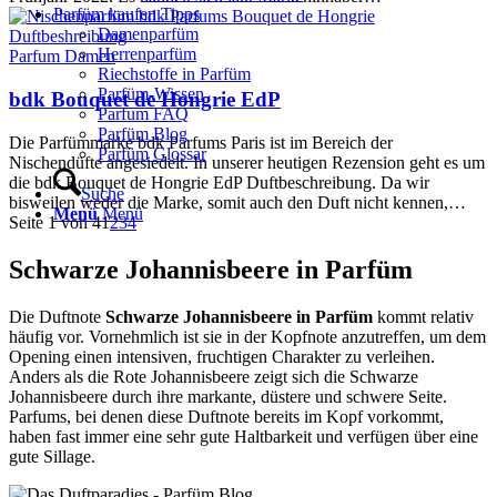
Parfüm kaufen Tipps
Damenparfüm
Herrenparfüm
Parfum Damen
Riechstoffe in Parfüm
Parfüm-Wissen
bdk Bouquet de Hongrie EdP
Parfum FAQ
Parfüm Blog
Die Parfümmarke bdk Parfums Paris ist im Bereich der
Parfüm Glossar
Nischendüfte angesiedelt. In unserer heutigen Rezension geht es um
die bdk Bouquet de Hongrie EdP Duftbeschreibung. Da wir
Suche
bisweilen weder die Marke, somit auch den Duft nicht kennen,…
Menü
Menü
Seite 1 von 4
1
2
3
4
Schwarze Johannisbeere in Parfüm
Die Duftnote
Schwarze Johannisbeere in Parfüm
kommt relativ
häufig vor. Vornehmlich ist sie in der Kopfnote anzutreffen, um dem
Opening einen intensiven, fruchtigen Charakter zu verleihen.
Anders als die Rote Johannisbeere zeigt sich die Schwarze
Johannisbeere durch ihre markante, düstere und schwere Seite.
Parfums, bei denen diese Duftnote bereits im Kopf vorkommt,
haben fast immer eine sehr gute Haltbarkeit und verfügen über eine
gute Sillage.