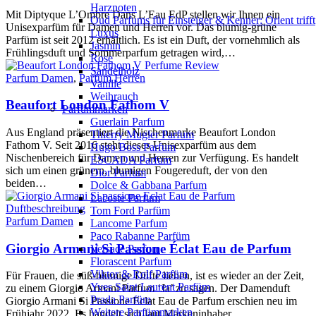
Harznoten
Mit Diptyque L’Ombre Dans L’Eau EdP stellen wir Ihnen ein
Oud Parfums für Einsteiger & Kenner: Orient trifft
Unisexparfüm für Damen und Herren vor. Das blumig-grüne
Luxus
Parfüm ist seit 2012 erhältlich. Es ist ein Duft, der vornehmlich als
Jasmin
Frühlingsduft und Sommerparfum getragen wird,…
Rose
Sandelholz
Parfum Damen
,
Parfum Herren
Vanille
Weihrauch
Beaufort London Fathom V
Parfümmarken
Guerlain Parfum
Aus England präsentiert die Nischenmarke Beaufort London
Thierry Mugler Parfum
Fathom V. Seit 2016 steht dieses Unisexparfüm aus dem
Hugo Boss Parfum
Nischenbereich für Damen und Herren zur Verfügung. Es handelt
ESCADA Parfum
sich um einen grünern, blumigen Fougereduft, der von den
Dior Parfum
beiden…
Dolce & Gabbana Parfum
Lacoste Parfum
Tom Ford Parfüm
Parfum Damen
Lancome Parfum
Paco Rabanne Parfüm
Giorgio Armani Sì Passione Éclat Eau de Parfum
Versace Parfum
Florascent Parfum
Viktor & Rolf Parfüm
Für Frauen, die süß-blumige Düfte lieben, ist es wieder an der Zeit,
Yves Saint Laurent Parfüm
zu einem Giorgio Armani Parfum ‘Ja’ zu sagen. Der Damenduft
Prada Parfüm
Giorgio Armani Si Passione Eclat Eau de Parfum erschien neu im
Weitere Parfümmarken
Frühjahr 2022. Es handelt sich laut Markeninhaber…